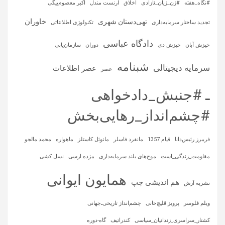
#نگاه_هفته
#ژن_ژیان_ئازادی
اخلاق
ارنست مندل
اکبر معصوم‌بیگی
خاوران
تهی‌دستان شهری
تجدید ساختار سرمایه‌داری
تکنولوژی اطلاعاتی
دادگاه عباسی
خیزش آبان
خیزش دی
دوران
سازمان‌یابی
شبنامه
سرمایه‌ دیجیتالی
عصر اطلاعات
عصر
ـ #جنبش_دادخواهی
#چشم‌انداز_رهایی‌بخش
فریبرز رئیس‌دانا
قیام 1357
مانفرد فاسلر
مانوئل کاستلز
ماهواره‌
محمد مالجو
مقاومت_زندگی_است
موج‌های بلند سرمایه‌داری
مژده ارسی
نسل کشی
همایون ایوانی
هم اندیشی چپ
نشریه آرش
ویلم فلوسر
پرویز قلیچ‌خانی
چشم‌انداز تاریخی‌ـ‌جهانی
کشتار_سراسری_زندانیان_سیاسی
کندراتیف
گاه-دوره