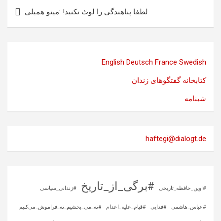
لطفا پناهندگی را لوث نکنید! :مینو همیلی
English
Deutsch
France
Swedish
کتابخانه گفتگوهای زندان
شبنامه
haftegi@dialogt.de
#برگی_از_تاریخ
#اوین_حافظه_تاریخی
#زندانی_سیاسی
#عباس_هاشمی
#فدایی
#قیام_علیه_اعدام
#نه_می_بخشیم_نه_فراموش_می‌کنیم