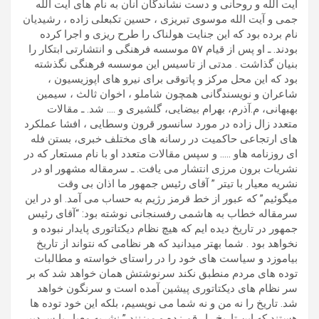
آیت الله و روحانی و دست نشاندگان آنان به نام های آیت الله
جمی و آیت الله موسوی تبریزی ، حسین تکبعلی زاده ، رشیدیان
نام برده بود که این جنایت هولناک را طرح ریزی و اجرا کرده
بودند. ـ او پس از قیام ۵۷ موسسه فرهنگی و انتشارتی ابتکار را
بنیان گذاشت . مدتی از تاسیس این موسسه فرهنگی نگذشته
بود که این محل مرکز و پاتوقی برای نیرو های اپوزیسیون ،
شاعران و نویسندگانی همچون شاملو ، اخوان ثالث ، سیمین
بهبهانی، م.آذرم، بهرام بیضایی، گلشیری و …. شد. ـ مقالات
متعدد زال زاده در مورد سانسور قرون وسطایی ، افشا عملکرد
های ارتجاعی حاکمیت در رسانه های مختلف خبری، بستن فله
ای روزنامه هاو ….. و سپس مقالات متعدد او با نام مستعار که در
نشریات برون مرزی انتشار می یافت. ـ سرمقاله مشهور او در
نشریه معیار با تیتر ” آقای رئیس جمهور ما اذان بی وقت
میگوئیم” که عبور از خط قرمز رژیم به حساب می آمد. او در این
سرمقاله خطاب به هاشمی رفسنجانی نوشته بود: “آقای رئیس
جمهور در تاریخ دیده ایم که هیچ نظام دیکتاتوری پایدار نبوده و
نخواهد بود . شما بهتر میدانید که هر نظامی که نتواند از تاریخ
بیاموزد و سیاست های خود را در راستای خواسته و مطالبات
توده های مردم منطبق نکند سرنوشتش همان خواهد شد که بر
سر نظام های دیکتاتوری پیشین آمده است و سرنگون خواهد
شد. تاریخ را نه من و نه شما می نویسیم، بلکه این خود توده ها
هستند که این تاریخ را رقم زده و میزنند ” نشریه معیار با سردبیر