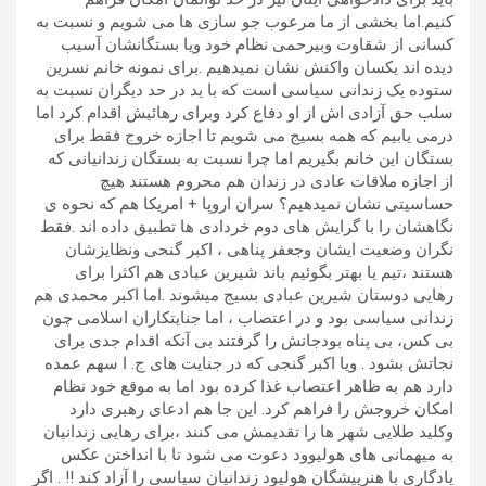
کنیم.اما بخشی از ما مرعوب جو سازی ها می شویم و نسبت به
کسانی از شقاوت وبیرحمی نظام خود ویا بستگانشان آسیب
دیده اند یکسان واکنش نشان نمیدهیم .برای نمونه خانم نسرین
ستوده یک زندانی سیاسی است که با ید در حد دیگران نسبت به
سلب حق آزادی اش از او دفاع کرد وبرای رهائیش اقدام کرد اما
درمی یابیم که همه بسیج می شویم تا اجازه خروج فقط برای
بستگان این خانم بگیریم اما چرا نسبت به بستگان زندانیانی که
از اجازه ملاقات عادی در زندان هم محروم هستند هیچ
حساسیتی نشان نمیدهیم؟ سران اروپا + امریکا هم که نحوه ی
نگاهشان را با گرایش های دوم خردادی ها تطبیق داده اند .فقط
نگران وضعیت ایشان وجعفر پناهی ، اکبر گنحی ونظایزشان
هستند ،تیم یا بهتر بگوئیم باند شیرین عبادی هم اکثرا برای
رهایی دوستان شیرین عبادی بسیج میشوند .اما اکبر محمدی هم
زندانی سیاسی بود و در اعتصاب ، اما جنایتکاران اسلامی چون
بی کس، بی پناه بودجانش را گرفتند بی آنکه اقدام جدی برای
نجاتش بشود . ویا اکبر گنجی که در جنایت های ج. ا سهم عمده
دارد هم به ظاهر اعتصاب غذا کرده بود اما به موقع خود نظام
امکان خروجش را فراهم کرد. این جا هم ادعای رهبری دارد
وکلید طلایی شهر ها را تقدیمش می کنند ،برای رهایی زندانیان
به میهمانی های هولیوود دعوت می شود تا با انداختن عکس
یادگاری با هنرپیشگان هولیود زندانیان سیاسی را آزاد کند !! . اگر