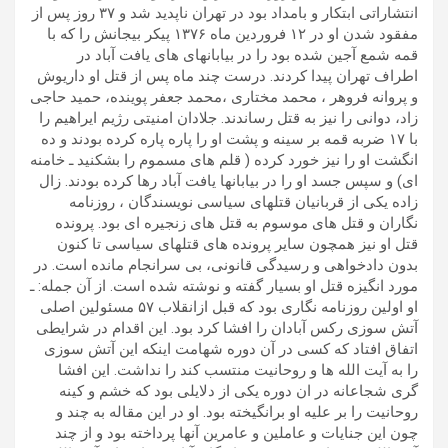
انتشاراتی ابتکار و بامداد بود در تهران ناپدید شد و ۳۷ روز پس از
مفقود شدن او در ۱۲ فروردین ماه ۱۳۷۶ پیکر بیجانش را که با
قمه شمع آجین شده بود را در بیابانهای های یافت آباد در
اطراف تهران پیدا کردند. درست چند ماه پس از قتل او داریوش
و پروانه فروهر ، محمد مختاری ،محمد جعفر پوینده، حمید حاجی
زاد، دوانی را نیز به قتل رساندند. جلادان امنیتی رژیم ایراهیم را
با ۱۷ ضربه قمه بر سینه و پشت او را پاره پاره کرده بودند و ده
انگشت او را نیز خورد کرده ( قلم های مسموم را بشکنید ـ خامنه
ای) و سپس جسد او را در بیابانها یافت آباد رها کرده بودند. زال
زاده یکی از قربانیان قتلهای سیاسی نویسندگان ، روزنامه
نگاران و قتل های موسوم به قتل های زنجیره ای بود. پرونده
قتل او نیز همچون سایر پرونده های قتلهای سیاسی تا کنون
بدون دادخواهی و رسیدگی قانونی، بی سرانجام مانده است. در
مورد انگیزه قتل او بسیار گفته و نوشته شده است. از آن جمله: ـ
او اولین روزنامه نگاری بود که قبل ازانقلاب ۵۷ مسئولین اصلی
آتش سوزی رکس آبادان را افشا کرد بود. این اقدام در شرایطی
اتفاق افتاد که کسی در آن دوره شهامت اینکه این آتش سوزی
را به آیت الله ها و روحانیت منتسب کند را نداشت. این افشا
گری شجاعانه در ان دوره یکی از دلایلی بود که خشم و کینه
روحانیت را بر علیه او برانگیخته بود. او در این مقاله به چند و
چون این جنایات و عاملین و عامرین آنها پرداخته بود و از چند