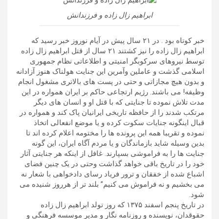
ابراهیم زال زاده و فرزندانش
خبر کوتاه بود . در ۲۱ سال پیش در آیام نوروز خبر رسید که
ابراهیم زال زاده را نیز کشتند ۲۱ سال از قتل ابراهیم زال زاده
توسط نیروهای سرکوبگر امنیتی و اطلاعاتی نظام جمهوری
اسلامی گذشت و عاملین وآمرین این جنایت هولناک هنوز آزادانه
و بدون هیچ مجازاتی و حتی در پست های بالاتری مشغول انجام
وظیفه! می باشند. رژیم ارتجاعی حاکم بر ایران همواره در این
مدت تلاش نموده تا جنایتی که با قتل او و انسان های دیگر
مرتکب شدند را از حافظه تاریخی ایرانیان پاک کند و همواره در
قبال اینگونه جنایات سکوت کرده و یا موضع انفعالی اتخاذ
نموده و تقریبا همه این پرونده ها را مختومه اعلام کرده اند تا
بدین وسیله شاید بازماندگان و یا مردم آگاه ایران، این گونه
جنایت ها را به فراموشی بسپارند. غافل از اینکه هر جنایتی آثار
خود را در تاریخ باقی خواهد گذاشت وحتی در یک چنین فضای
اشباع شده از خفقان و ترور فریاد رسای دادخواهی با شعار نه
می بخشیم و نه فراموش می کنیم” بلند تر از هرروز شنیده می
شود.
در تاریخ پنجم اسفند ۱۳۷۵ که روز تولد ابراهیم زال زاده
حقوقدان، نویسنده و روزنامه نگار و مدیر موسسه فرهنگی و