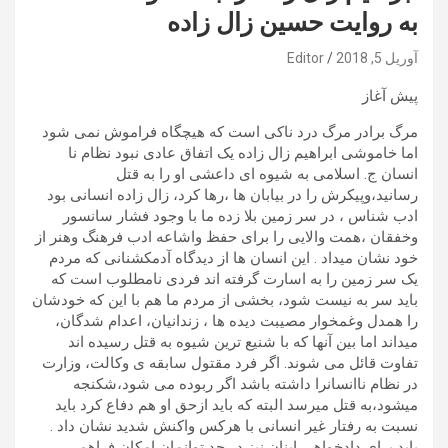
به روایت حسین زال زاده
آوریل 5, 2018
Editor
پیش آغاز
مرگ برادر مرگ درد ناکی است که هیچگاه فراموش نمی شود
اما خاموشی ابراهیم زال زاده یک اتفاق عادی نبود نظام نا
انسان ج. اسلامی به شیوه ای داعشی او را به قتل
رسانید،وپیکرش را در بیابان ها ،رها کرد، زال زاده انسانی بود
ادب شناس ، در سر زمین بلا زده ما با وجود فشار سانسور
وخفقان ،همت والایی را برای حفظ واشاعه ادب فرهنگ وهنر از
خود نشان میداد . این انسان ها از دیدگاه آدمکشنانی که مردم
یک سر زمین را به اسارت گرفته اند فردی نامطلوب است که
باید سر به نیست شود، بخشی از مردم ما هم با این که خودشان
را همدل وغمخوار مصیبت دیده ها ، زندانیان، اعدام شدگان،
میداند اما بین آنها که با شنیع ترین شیوه به قتل رسیده اند
تفاوت قائل می شوند. اگر فرد مقتول سابقه ی وکالت، وزارت
در نظام ناانسانرا داشته باشد اگر ربوده می شود،شکنجه
میشود،به قتل میرسد البته که باید ازحق او هم دفاع کرد باید
نسبت به رفتار غیر انسانی با هرکس واکنش شدید نشان داد .
باید برای دادخواهی اینان نیز در حد توانمان امکان فراهم