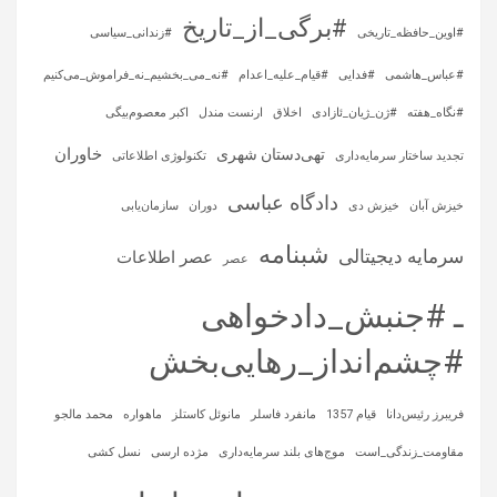
#برگی_از_تاریخ
#اوین_حافظه_تاریخی
#زندانی_سیاسی
#عباس_هاشمی
#فدایی
#قیام_علیه_اعدام
#نه_می_بخشیم_نه_فراموش_می‌کنیم
#نگاه_هفته
#ژن_ژیان_ئازادی
اخلاق
ارنست مندل
اکبر معصوم‌بیگی
خاوران
تهی‌دستان شهری
تجدید ساختار سرمایه‌داری
تکنولوژی اطلاعاتی
دادگاه عباسی
خیزش آبان
خیزش دی
دوران
سازمان‌یابی
شبنامه
سرمایه‌ دیجیتالی
عصر اطلاعات
عصر
ـ #جنبش_دادخواهی
#چشم‌انداز_رهایی‌بخش
فریبرز رئیس‌دانا
قیام 1357
مانفرد فاسلر
مانوئل کاستلز
ماهواره‌
محمد مالجو
مقاومت_زندگی_است
موج‌های بلند سرمایه‌داری
مژده ارسی
نسل کشی