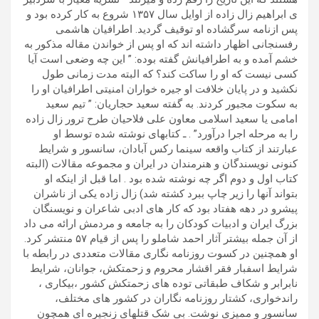
ی ابراهیم زال زاده از اوایل سال ١٣۵۷ شروع به کار کرده بود و
پس ازنامه سرگشاده او توقیف گردید. اطرافیان هاشمی
رفسنجانی اظهار داشته اند که او پس از خواندن مقاله مذکور به
خشم آمده و به اطرافیانش گفته بوده: ” این چه وضعی است آیا
کسی نیست که او را ساکت کند؟ که البته مدت زمانی طول
نکشید و در پایان خلافت او جیره خواران امنیتی اطرافیان او را
به سکوت مجبور کردند. به گفته سعید حجاریان: ” تیم سعید
امامی یا سعید اسلامی معاون علی فلاحیان طرح ترور زال زاده
را به مرحله اجرا درآورد” . ـ کتابهای نوشته شده توسط او
عبارتند از کتاب واقعه سینما رکس آبادان، سانسور و شرایط
کنونی نویسندگان و هنرمندان در ایران و مجموعه مقالات (البته
کتاب اول و دوم اگر چه نوشته شده بود . اما قبل از اینکه او
بتواند آنها را زیر چاپ ببرد کشته شد) زال زاده یکی از ناشران
پیشرو در دهه هفتاد بود که کار های ادبی شاعران و نویسنگان
بزرگ ایران و ادبیات کودکان را به جامعه و مردمش ارائه می داد
از آن جمله بیشتر آثار احمد شاملو را پس از قیام ۵۷ منتشر کرد.
او همچنین در کسوت روزنامه نگاری مقالات متعددی در رابطه با
شرایط اسفبار فقر اقشار محروم و زحمتکش، جوانان، شرایط
نابرابر و شکاف طبقاتی توده های زحمتکش کشور ،بیکاری ،
راندخواری، کشتار روزنامه نگاران در کشور های مختلف،
سانسور و ممیزی نوشت. بی شک قتلهای زنجیره ای همچون