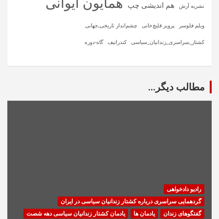
همایون ایوانی
هم اندیشی چپ
نشریه آرش
ویلم فلوسر
پرویز قلیچ‌خانی
چشم‌انداز تاریخی‌ـ‌جهانی
کشتار_سراسری_زندانیان_سیاسی
کندراتیف
گاه-دوره
مطالب دیگر...
رادیو دادخواهی
گردهمایی سراسری درباره کشتار زندانیان سیاسی در ایران
گفتگوهای زندان
یادمان ها
یادمان کشتار زندانیان سیاسی دهه شصت