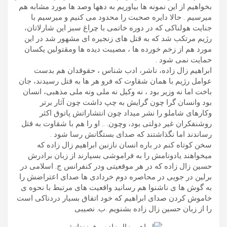
بخواهیم از این نمونه ها بیاوریم به دهها وصد ها مورد مشابه هم
میرسیم . حالا دایره صحبت را محدود می کنیم و میرسیم با
جنایت هولناکی که در دوره خاتمی با چراغ سبز این شارلاتان،
رژیم مرتکب شد که به قتل های زنجیره ای مشهور شد در این
مورد هم از زخم خورده ها ، مصیبت دیده ها ومقتولین یکسان
حمایت نمی شود .
ابراهیم زال زاده، ناشر، ادب شناس ، حقوقدان هم بدست
عوامل رژیم با همان شقاوت که فرو هر ها به قتل رسیدند، جان
باخت اما نه وزیر بود ، نه وکیل نه ملی ونه ملی مذهبی، انسان
بود وانسان گرا چون گرایش به چپ داشت چون آثار برتر
وکارهای شاملو را نشر میداد چون انتشاراتش پاتوق اکثر
روشنفکران غیر دولتی بود، وچون. .. او را هم با شقاوت به قتل
رساندند اما نگذاشتند که صدای بستگانش رسا شود .
سخن کوتاه کنم در باره انسان نازنین ابراهیم زال زاده که
میخواهند یادونامش را به فراموشی بسپارند از زبان برادرش
حسین زال زاده که در هر موقعیتی ودر کنفرانس ج. اسلامی در
برلین در جویی در محاصره دوم خردادی ها صدای اعتراضش را
به گوش ها ی ناشنوا هم رسانید واقعیت های مرتبط با نحوه ی
خاموش کردن صدای ابراهیم که خود اتفاق بسیار دردناکی است
را از زبان حسین زال زاده بشنویم .ب. نصیبی