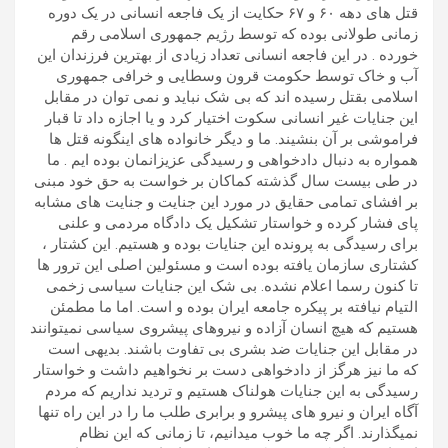
قتل های دهه ۶۰ و ۶۷ حکایت از یک فاجعه انسانی در یک دوره
زمانی طولانی بوده که توسط رژیم جمهوری اسلامی رقم
خورده . در این فاجعه انسانی تعداد زیادی از بهترین فرزندان این
آب و خاک توسط حکومت قرون وسطایی و خرافی جمهوری
اسلامی بقتل رسیده اند که بی شک نباید و نمی توان در مقابل
این جنایات غیر انسانی سکوت اختیار کرد و یا اجازه داد تا قبار
فراموشی بر آن بنشیند. ما و دیگر خانواده های اینگونه قتل ها
همواره به دنبال دادخواهی و رسیدگی عزیزانمان بوده ایم . ما
در طی بیست سال گذشته کماکان بر خواست به حق خود مبنی
بر افشای تمامی حقایق در مورد این جنایت و جنایت های مشابه
پای فشار کرده و خواستار تشکیل یک دادگاه مردمی و علنی
برای رسیدگی به پرونده این جنایات بوده و هستیم. این کشتار ،
کشتاری سازمان یافته بوده است و مسئولین اصلی این ترور ها
تا کنون رسما اعلام نشده. بی شک این جنایات سیاسی زخمی
التیام نیافته بر پیکره جامعه ایران بوده و است. اما ما مطمئن
هستیم که هیچ انسان آزاده و نیروهای پیشروی سیاسی نمیتوانند
در مقابل این جنایات ضد بشری بی تفاوت باشند. بدیهی است
که ما نیز هرگز از دادخواهی دست بر نخواهیم داشت و خواستار
رسیدگی به این جنایات هولناک هستیم و تردید نداریم که مردم
آگاه ایران و نیرو های پیشرو و برابری طلب ما را در این راه تنها
نمیگذارند. اگر چه ما خوب میدانیم، تا زمانی که این نظام