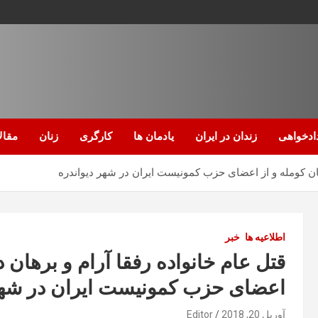
ادخواهی
زندان در ایران
یادمان ها
کارگری
زنان
مقال
رگان کومله و از اعضای حزب کمونیست ایران در شهر دیواندره
اطلاعیه ها
خبر
قتل عام خانواده رفقا آرام و برهان د
اعضای حزب کمونیست ایران در شهر 
آوریل 20, 2018
Editor