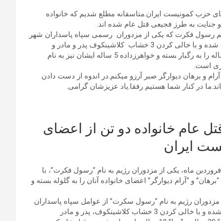
عضای حزب کمونیست ایران.متاسفانه مطلع شدیم که خانواده
و جنایت به طرز فجیعی قتل عام شده اند.
 اسم رسول فکرت که یکی از مزدوران رسمی سپاه پاسداران شهر
دیواندره می باشد با لباس فرم رسمی سپاه وارد خانه پدری ایشان شده و با خالی کردن 3 خشاب کلاشینکوف پدر و مادر و
همچنین دو خواهر رفیق برهان و آرام ، پرشنگ 30 ساله و نینا 10 ساله را به رگبار بسته و خواهرزداده 5 ساله ایشان نیز به نام
ری است.
آرام و برهان دیوارگر صبر آرزو میکنم.در اندوه از دست دادن
د.ما در کنار شما هستیم رفقا.یاد عزیزشان گرامی.
قتل عام خانواده دو تن از اعضای
ست ایران
ابه اخبار دریافتی، ساعت 6 و 20 دقیقه صبح امروز چهارشنبه 29 فروردین ماه، یکی از مزدوران رژیم به نام “رسول فکرت”، با
هان” و “آرام دیوارگر” اعضای خانواده آنان را به گلوله بسته و
هارشنبه 29 فروردین ماه یکی از مزدوران رژیم به نام “رسول سکرت” از عوامل سپاه پاسداران
در شهر دیواندره با لباس فرم رسمی سپاه وارد منزل این خانواده شده و با خالی کردن 3 خشاب کلاشینکوف، پدر و مادر