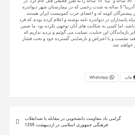
سالخورده و همچنین دو تن از خواهران این رفقا با نام های “پرشنگ” 30 ساله و “نینا” 10 ساله را به طرز فجیعی قتل عام کرد. در
جریان این حمله جنایتکارانه همچنین فرزند خردسال پرشنگ به نام “آدرینا” 5 ساله به شدت زخمی که در بیمارستان شهر دیواندره
 از پیشمرگان کومه له و اعضای حزب کمونیست ایران هستند.
 پاسداران در دیواندره نامه نوشته و اعلام کرده بودند که فرد
ح باشد، اما کسی به شکایت های آنان توجهی نکرده بود. ما ضمن
ر بازماندگان این جنایت، تسلیت می گوئیم و تردید نداریم که
ند نشست و با اعتراض و نارضایتی گسترده خود و تحت فشار
 خواهند شد.
چاپ
WhatsApp
‏گرامی باد مقاومت دانشجویی در مقابله با ضدانقلاب
فرهنگی جمهوری اسلامی در اردیبهشت 1359