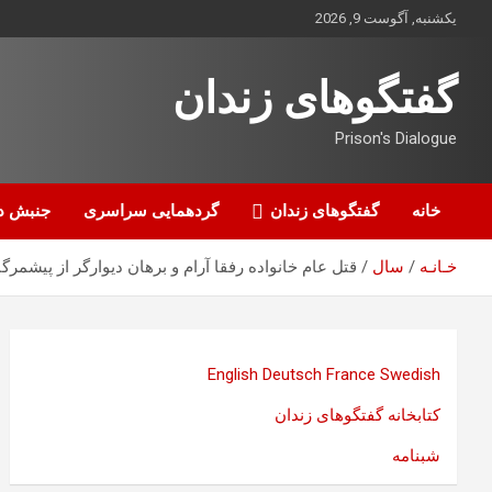
ه
یکشنبه, آگوست 9, 2026
حتوا
روید
گفتگوهای زندان
Prison's Dialogue
خانه
گفتگوهای زندان
گردهمایی سراسری
جنبش د
خـانـه
سال
قتل عام خانواده رفقا آرام و برهان دیوارگر از پیشم
English
Deutsch
France
Swedish
کتابخانه گفتگوهای زندان
شبنامه