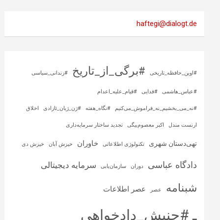
haftegi@dialogt.de
#برگی_از_تاریخ
#اوین_حافظه_تاریخی
#زندانی_سیاسی
#عباس_هاشمی
#فدایی
#قیام_علیه_اعدام
#نه_می_بخشیم_نه_فراموش_می‌کنیم
#نگاه_هفته
#ژن_ژیان_ئازادی
اخلاق
ارنست مندل
اکبر معصوم‌بیگی
تجدید ساختار سرمایه‌داری
خاوران
تهی‌دستان شهری
تکنولوژی اطلاعاتی
خیزش آبان
خیزش دی
دادگاه عباسی
سرمایه‌ دیجیتالی
دوران
سازمان‌یابی
شبنامه
عصر اطلاعات
عصر
ـ #جنبش_دادخواهی