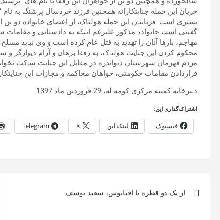
بستری است. قربانیان این حمله هولناک، از اعضای خانواده دو تن
گفتنی است خانواده مذکور علیرغم اینکه به دادستانی و مقامات سپاه
مهاجم، بارها آنان را تهدید به قتل عام کرده است و وی نباید مسل
محکوم کردن این جنایت هولناک، به رفقا برهان و آرام دیوارگر و سای
مردم قهرمان شهرستان دیواندره در مقابل این جنایت ساکت نخواه
قراردادن مقامات حکومتی، خواهان محاکمه و مجازات این جنایتکار
دبیرخانه کمیته مرکزی کومه له، 29 فروردین ماه 1397
اشتراک‌گذاری این:
فیسبوک
لینکداین
X
Telegram
راهبری
از یک دو قطره تا اقیانوس، سعید یوسف
نوشته