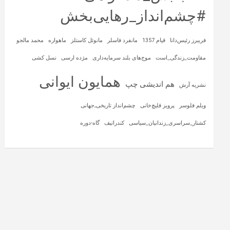
#چشم‌انداز_رهایی‌بخش
فریبرز رئیس‌دانا
قیام 1357
مانفرد فاسلر
مانوئل کاستلز
ماهواره‌
محمد مالجو
مقاومت_زندگی_است
موج‌های بلند سرمایه‌داری
مژده ارسی
نسل کشی
همایون ایوانی
هم اندیشی چپ
نشریه آرش
ویلم فلوسر
پرویز قلیچ‌خانی
چشم‌انداز تاریخی‌ـ‌جهانی
کشتار_سراسری_زندانیان_سیاسی
کندراتیف
گاه-دوره