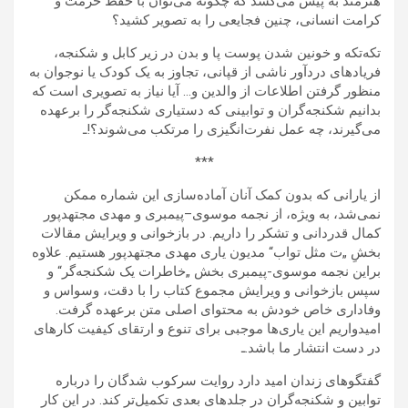
هنرمند به پیش می‌کشد که چگونه می‌توان با حفظ حرمت و
کرامت انسانی، چنین فجایعی را به تصویر کشید؟
تکه‌تکه و خونین شدن پوست پا و بدن در زیر کابل و شکنجه،
فریادهای دردآور ناشی از قپانی، تجاوز به یک کودک یا نوجوان به
منظور گرفتن اطلاعات از والدین و… آیا نیاز به تصویری است که
بدانیم شکنجه‌گران و توابینی که دستیاری شکنجه‌گر را برعهده
می‌گیرند، چه عمل نفرت‌انگیزی را مرتکب می‌شوند؟!ـ
***
از یارانی که بدون کمک آنان آماده‌سازی این شماره ممکن
نمی‌شد، به ویژه، از نجمه موسوی–پیمبری و مهدی مجتهدپور
کمال قدردانی و تشکر را داریم. در بازخوانی و ویرایش مقالات
بخشِ „ت مثل تواب“ مدیون یاری مهدی مجتهدپور هستیم. علاوه
براین نجمه موسوی-پیمبری بخش „خاطرات یک شکنجه‌گر“ و
سپس بازخوانی و ویرایش مجموع کتاب را با دقت، وسواس و
وفاداری خاص خودش به محتوای اصلی متن برعهده گرفت.
امیدواریم این یاری‌ها موجبی برای تنوع و ارتقای کیفیت کارهای
در دست انتشار ما باشد.ـ
گفتگوهای زندان امید دارد روایت سرکوب شدگان را درباره
توابین و شکنجه‌گران در جلدهای بعدی تکمیل‌تر کند. در این کار