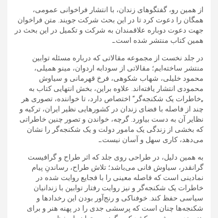
از همین رو، گفتگوهای زندان، با انتشار فراخوانی عمومی،
همگان را دعوت کرد تا در این بحث شرکت جویند. متن فراخوان
جهت دعوت دوباره علاقمندان به شرکت و تکمیل در این بحث در
همین کتاب منتشر شده است.ـ
در جلد نخست از مجموعه مقالاتی که درباره مسئله توابین
منتشر ساخته‌ایم؛ مقالاتی از سودابه اردوان، مینو همیلی،
محمود خلیلی، شهاب شکوهی، فرخ قهرمانی و سیاوش
محمودی انتشار یافته‌اند. علاوه براین، بخش انتهایی کتاب به
„خاطرات یک شکنجه‌گر“ اختصاص دارد، تا خواننده، تصوری هر
چند از فاصله با فضای زندان در کشورهایی نظیر ایران، ترکیه و
نظایر آن به دست بیاورد. گرچه، خواندن و تصور چنین خاطراتی
که بخشی از زندگی یک مامور دولت و یک شکنجه‌گر را نشان
می‌دهد، کاری سهل و آسان نیست.ـ
به همین دلیل، در طراحی روی جلد که اثر طراح و گرافیست
گرانقدر، سیاوش فانی می‌باشد؛ تلاش طراح، رساندنِ پیام
نمادینی است که فاصله معینی را با فجایع روایت شده در
خاطرات یک شکنجه‌گر و نیز روایت رفتار توابین با زندانیان
سیاسی حفظ کند. خوفناکی و رنج‌آور بودن این رخدادها و
شکنجه‌ها چنان است که پرسشی جدی را در پهنه هنر و برای