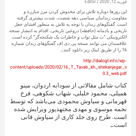
فوریه 12, 2020
Editor
این روزها دوباره تلاش برای مخدوش کردن مرز مبارزه و
مقاومت زندانیان سیاسی دهه شصت، شدت بیشتری گرفته
است. گفتگوهای زندان با توجه به تلاش به منظور افشای جعل
تاریخی و یادمانه (حافظه) دروغین تاریخی، اقدام به انتشار نسخه
الکترونیکی “ت مثل تواب و خاطرات یک شکنجه‌گر” کرده است.
علاقمندان می توانند نسخه پی دی اف گفتگوهای زندان شماره
16 را از طریق لینک زیر دانلود کنند:ـ
http://dialogt.info/wp-
content/uploads/2020/02/16_T_Tavab_kh_shekanjegar_v
0.3_web.pdf
کتاب شامل مقالاتی از سودابه اردوان، مینو
همیلی، محمود خلیلی، شهاب شکوهی، فرخ
قهرمانی و سیاوش محمودی می‌باشد که توسط
نجمه موسوی و مهدی مجتهدپور ویرایش شده
است. طرح روی جلد کاری از سیاوش فانی
است.ـ