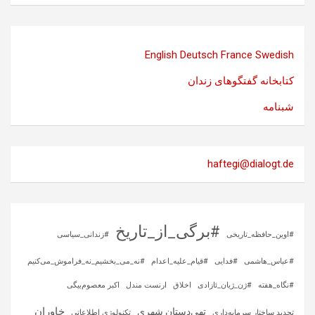
English
Deutsch
France
Swedish
کتابخانه گفتگوهای زندان
شبنامه
haftegi@dialogt.de
#برگی_از_تاریخ
#اوین_حافظه_تاریخی
#زندانی_سیاسی
#عباس_هاشمی
#فدایی
#قیام_علیه_اعدام
#نه_می_بخشیم_نه_فراموش_می‌کنیم
#نگاه_هفته
#ژن_ژیان_ئازادی
اخلاق
ارنست مندل
اکبر معصوم‌بیگی
خاوران
تهی‌دستان شهری
تجدید ساختار سرمایه‌داری
تکنولوژی اطلاعاتی