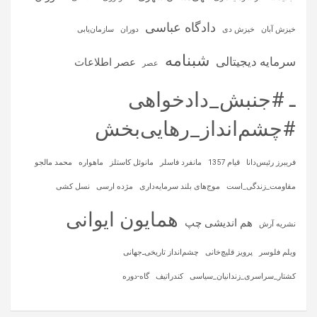
دادگاه عباسی
خیزش آبان
خیزش دی
دوران
سازمان‌یابی
شبنامه
سرمایه‌ دیجیتالی
عصر اطلاعات
عصر
ـ #جنبش_دادخواهی
#چشم‌انداز_رهایی‌بخش
فریبرز رئیس‌دانا
قیام 1357
مانفرد فاسلر
مانوئل کاستلز
ماهواره‌
محمد مالجو
مقاومت_زندگی_است
موج‌های بلند سرمایه‌داری
مژده ارسی
نسل کشی
همایون ایوانی
هم اندیشی چپ
نشریه آرش
ویلم فلوسر
پرویز قلیچ‌خانی
چشم‌انداز تاریخی‌ـ‌جهانی
کشتار_سراسری_زندانیان_سیاسی
کندراتیف
گاه-دوره