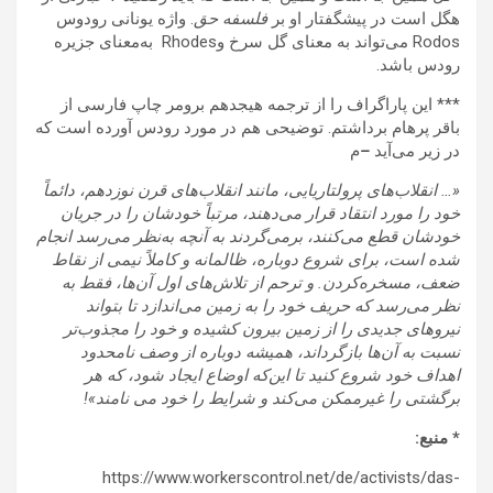
هگل است در پیشگفتار او بر
فلسفه حق
. واژه یونانی رودوس
Rodos می‌تواند به معنای گل سرخ وRhodes به‌معنای جزیره
رودس باشد.
***‌ این پاراگراف را از ترجمه هیجدهم برومر چاپ فارسی از
باقر پرهام برداشتم. توضیحی هم در مورد رودس آورده است که
در زیر می‌آید
–
م
«…
انقلاب‌های پرولتاریایی، مانند انقلاب‌های قرن نوزدهم، دائماً
خود را مورد انتقاد قرار می‌دهند، مرتباً خودشان را در جریان
خودشان قطع می‌کنند، برمی‌گردند به آنچه به‌نظر می‌رسد انجام
شده است‌، برای شروع دوباره، ظالمانه و کاملاً نیمی از نقاط
ضعف، مسخره‌کردن. و ترحم از تلاش‌های اول آن‌ها، فقط به
نظر می‌رسد كه حریف خود را به زمین می‌اندازد تا بتواند
نیروهای جدیدی را از زمین بیرون كشیده و خود را مجذوب‌تر
نسبت به آن‌ها بازگرداند، همیشه دوباره از وصف نامحدود
اهداف خود شروع كنید تا این‌كه اوضاع ایجاد شود، که هر
برگشتی را غیرممکن می
کند و شرایط را خود می نامند»!
*‌ منبع:
https://www.workerscontrol.net/de/activists/das-