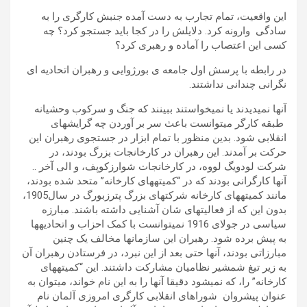
این واقعیت، تمام تجارب به دست آمده جنبش کارگری را به
سادگی وارونه کرد. دلایلش را در کجا باید جستجو کرد؟ چه
کسی این اعتصاب را آماده و رهبری کرد؟
در رابطه با پرسش اول جامعه ی بورژوایی و رهبران اتحادیه ای
نگرانی چندانی نداشتند.
آنها نمی­دیدند یا نمی­خواستند ببینند که جنگ و سرکوب وحشیانه
طبقه کارگر می­توانست باعث سر بر آوردن چه گرایش­های
انقلابی شود. بدین منظور با تمام ابزار در جستجوی رهبران این
حرکت بر آمدند. این رهبران در کارخانجات بزرگ بودند، در
شرکت لودویگ لووه، در کارخانجات شوارزکوپف، و الی آخر ..
آن­ها کارگرانی بودند که در “کمیته­های کارخانه” متحد شده بودند،
مانند کمیته­های کارخانه شرکت­های بزرگ پترزبورگ در سال1905،
بدون این که از فعالیت­های شان آشنایی داشته باشند. مبارزه
سیاسی در جولای 1916 نمی­توانست با کمک احزاب و اتحادیه­ها
به پیش برده شود. رهبران این سازمان­ها مخالف یک چنین
مبارزاتی بودند، آنها حتی بعد از این نبرد، در فرستادن رهبران آن
به زیر تیغ شمشیر نظامیان مشارکت داشتند. این “کمیته­های
کارخانه” را، که نمی­شود دقیقا آن­ها را به این نام خواند، می­توان به
عنوان پیشروان شوراهای انقلابی کارگری امروزی آلمان نام