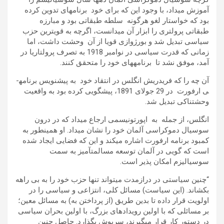
آموزش می­داد، با وجود این که برای خود برنامه­ای تدوین کرده
بود که خواستار لغو هرگونه سلطه طبقاتی بود و مبارزه
طبقاتی پرولتری را ابزار آن می­دانست، اگرچه به قوی­ترین حزب
سیاسی تبدیل شد و بورژوازی قویا از آن وحشت داشت، اما
زمانی که قدرت سیاسی در نوامبر 1918 به تصرف پرولتاریا در
آمد، موفق نشد تا برنامه­های خود را متحقق کنند.
آن چه را که فریدریش انگلس در انتقاد خود به پیش­نویس برنامه­
ی ارفورت در 29 جولای 1891، پیشگویی کرده بود به واقعیت
وحشتناکی تبدیل شد.
انگلس، از جمله به اپورتونیسمی ارجاع می­داد که در درون
سوسیال دموکراسی آلمان خود را نشان می­داد. او همین­طور به
کمبود برنامه ارفورت اشاره می­کند و این که فضایی ایجاد شده
است که گویی در آلمان توسعه مسالمت­آمیز به سمت
سوسیالیزم امکان پذیر است.
“چنین سیاستی در درازمدت می­تواند تنها حزب خود را به بی راهه
بکشاند. (این سیاست) مسائل کلی، انتزاعی و سیاسی را در
اولویت قرار داده تا بدین طریق (از پرداختن به) به مسائل معین؛
بر مسائلی که با اولین رویدادهای بزرگ، با اولین بحران سیاسی
در دستور کار قرار می­گیرند، سرپوش بگذارد. حاصل چنین