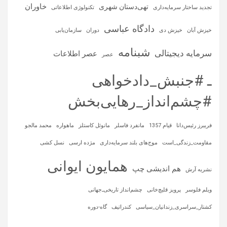
خاوران
تهی‌دستان شهری
تجدید ساختار سرمایه‌داری
تکنولوژی اطلاعاتی
دادگاه عباسی
خیزش آبان
خیزش دی
دوران
سازمان‌یابی
شبنامه
سرمایه‌ دیجیتالی
عصر اطلاعات
عصر
ـ #جنبش_دادخواهی
#چشم‌انداز_رهایی‌بخش
فریبرز رئیس‌دانا
قیام 1357
مانفرد فاسلر
مانوئل کاستلز
ماهواره‌
محمد مالجو
مقاومت_زندگی_است
موج‌های بلند سرمایه‌داری
مژده ارسی
نسل کشی
همایون ایوانی
هم اندیشی چپ
نشریه آرش
ویلم فلوسر
پرویز قلیچ‌خانی
چشم‌انداز تاریخی‌ـ‌جهانی
کشتار_سراسری_زندانیان_سیاسی
کندراتیف
گاه-دوره