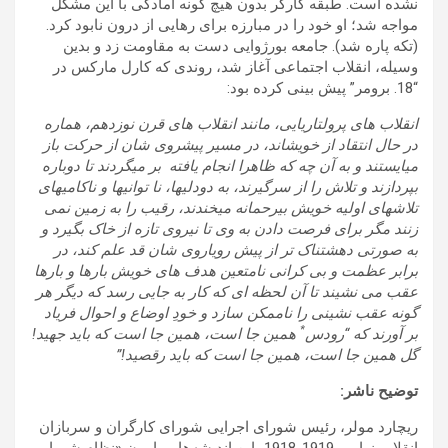
نشده است. طبقه کارگر بدون هیچ گونه آمادگی با این مشکل
مواجه شد؛ او خود را در مبارزه برای رهایی از درون نابود کرد.
(تکه پاره شد). جامعه بورژوایی دست به مقاومت زد و بدین
وسیله، انقلاب اجتماعی آغاز شد، روندی که کارل مارکس در
“18. برومر” پیش بینی کرده بود:
انقلاب های پرولتاریایی، مانند انقلاب های قرن نوزدهم، هماره
در حال انتقاد از خویش­اند، در مسیر پیشروی شان از حرکت باز
می­ایستند و به آن چه که ظاهرا انجام یافته بر می­گردند تا دوباره
بپردازند و تلاش را از سر­گیرند، به دودلی­ها، نا توانی­ها و ناکامی­های
تلاش­های اولیه خویش بی­رحمانه می­خندند، رقیب را به زمین نمی
زنند مگر برای فرصت دادن به وی تا نیروی تازه از خاک بگیرد و
به صورتی دهشتناک تر از پیش رویاروی شان قد علم کند، در
برابر عظمت و بی کرانی نامتعین هدف های خویش بارها و بارها
عقب می نشیند تا آن لحظه ای که کار به جایی رسد که دیگر هر
گونه عقب نشینی را ناممکن سازد و خودِ اوضاع و احوال فریاد
*
بر آورند که “رودس
همین جا است، همین جا است که باید جهید!
گل همین جا است، همین جا است که باید رقصید!”
توضیح ناشر:
ریچارد مولر، رئیس شورای اجرایی شورای کارگران و سربازان