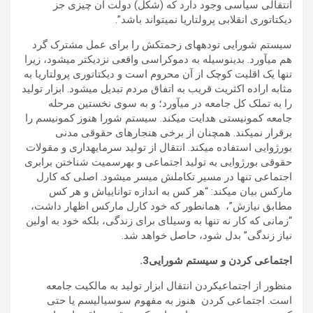
انتقالی سیاسی وجود دارد که (شکل) دولت آن چیزی جز
دیکتاتوری انقلابی پرولتاریا نمی­تواند باشد”.
سیستم شورایی توده­های زحمتکش را برای عمل مشترک گرد
هم می­آورد. بدین­وسیله به دموکراسی واقعی نزدیک­تر می­شود، زیرا
تنها یک اقلیت کوچک از آن محروم است و دیکتاتوری پرولتاریا به
مثابه اراده اکثریت قریب به اتفاق مردم تبدیل می­شود. ابزار تولید
را به تملک کل جامعه در می­آورد؛ و به سوی نخستین مرحله
جامعه کمونیستی هدایت می­کند. سیستم شورا هنوز کمونیسم را
برقرار نمی­کند. هم­چنان از برخی هنجارهای حقوقی مدنی
بورژوایی استفاده می­کند. انتقال از تولید سرمایه­داری و مقولات
حقوقی بورژوایی به تولید اجتماعی و به­رسمیت شناختن برابری
اجتماعی تنها در مسیر تکاملش میسر می­شود. اصلی که کارل
ماركس بیان می­کند: “هر کس به اندازه توانایی­اش و هر کس
مطابق نیازش”، همان­طور كه ​​خود كارل ماركس اظهار داشت،
“زمانی که كار نه تنها به وسیل­ای برای زندگی، بلکه خود به اولین
نیاز زندگی” بدل شود، حاصل خواهد شد.
اجتماعی کردن و سیستم شورایی‎‎ .3‎
منظور از اجتماعی­کردن انتقال ابزار تولید به مالکیت جامعه
است. اجتماعی کردن هنوز به مفهوم سوسیالیسم یا حتی