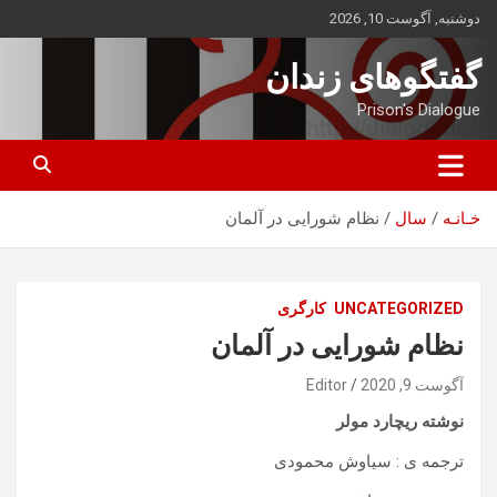
ه
دوشنبه, آگوست 10, 2026
حتوا
روید
گفتگوهای زندان
Prison's Dialogue
خـانـه
سال
نظام شورایی در آلمان
UNCATEGORIZED
کارگری
نظام شورایی در آلمان
آگوست 9, 2020
Editor
نوشته ریچارد مولر
ترجمه ی : سیاوش محمودی