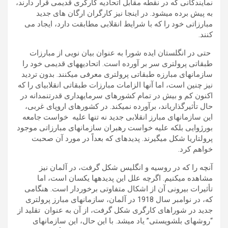
نمایندگانی که در نقطه مقابل اتحادیه کارگری قدیمی قرار دارند،
به پیش برده می­شود. در اینجا نیز کارگران ارگان های جدید
مبارزاتی خود را که با شرایط انقلابی مطابقت دارد، ایجاد می
کنند.
حتی در انگلستان ایده شورا به عنوان بیان نویی از مبارزات
طبقاتی پرولتری سر بر آورده است. اتحادیه­های قدیمی خود را
سازمان­های مبارزه طبقاتی پرولتری معرفی می­کنند. بدون تردید
نیز چنین است، اما آنها الزامات مبارزات طبقاتی انقلابی­ای را که
اکنون کم و بیش در تمام کشورهای سرمایه­داری قدرتنمدانه در
حال تأثیر­گذاری­اند، برآورده نمی­کند. در کشورهای اروپای غربی،
این سازمان­های مبارز انقلابی جدید نه تنها علیه خواست جامعه
بورژوایی بلکه علیه خواست رهبران سازمان­های مبارزاتی موجود
پرولتاریا شکل می­گیرند. پدیده­ای که بعداً در مورد آن صحبت
خواهم کرد.
آنچه را که در روسیه و انگلیس شکل گرفت، در آلمان نیز
مشاهده می­کنیم. اگرچه علل این پدیده­ها یکسان است، اما
تأثیرات بیرونی آن از اشکال متفاوتی برخوردار است. هنگامی
که، در نوامبر سال 1918 در آلمان، سازمان­های مبارز پرولتری
جدید در شوراهای کارگری شکل گرفت، از آن به عنوان تقلید از
“روشهای بلشویستی” یاد می­شد. با این حال، این سازمان­های