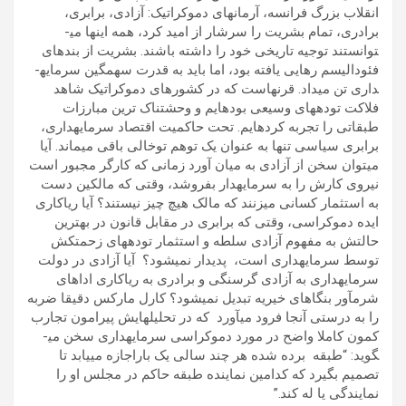
انقلاب بزرگ فرانسه، آرمانهای دموکراتیک: آزادی، برابری،
برادری، تمام بشریت را سرشار از امید کرد، همه این­ها می­
توانستند توجیه تاریخی خود را داشته باشند. بشریت از بندهای
فئودالیسم رهایی یافته بود، اما باید به قدرت سهمگین سرمایه­
داری تن می­داد. قرن­هاست که در کشورهای دموکراتیک شاهد
فلاکت توده­های وسیعی بوده­ایم و وحشتناک ترین مبارزات
طبقاتی را تجربه کرده­ایم. تحت حاکمیت اقتصاد سرمایه­داری،
برابری سیاسی تنها به عنوان یک توهم توخالی باقی می­ماند. آیا
می­توان سخن از آزادی به میان آورد زمانی که کارگر مجبور است
نیروی کارش را به سرمایه­دار بفروشد، وقتی که مالکین دست
به استثمار کسانی می­زنند که مالک هیچ چیز نیستند؟ آیا ریاکاری
ایده دموکراسی، وقتی که برابری در مقابل قانون در بهترین
حالتش به مفهوم آزادی سلطه و استثمار توده­های زحمتکش
توسط سرمایه­داری است، پدیدار نمی­شود؟ آیا آزادی در دولت
سرمایه­داری به آزادی گرسنگی و برادری به ریاکاری اداهای
شرم­آور بنگا­های خیریه تبدیل نمی­شود؟ كارل ماركس دقیقا ضربه
را به درستی آنجا فرود می­آورد که در تحلیل­هایش پیرامون تجارب
کمون کاملا واضح در مورد دموكراسی سرمایه­داری سخن می­
گوید: “طبقه برده شده هر چند سالی یک باراجازه می­یابد تا
تصمیم بگیرد که کدامین نماینده طبقه حاکم در مجلس او را
نمایندگی یا له کند.”