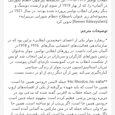
انقلاب نوامبر 1919-1918، این اندیشه‌ها پیرامون «نظام شورایی
در آلمان» را، که از بهار 1919 از سوی او و ارنست دویمیگ و
دیگر رهبران انقلاب نوامبر پرورده شده بودند، در سال 1921 در
مجموعه‌ای زیر عنوان باصطلاح «نظام شورایی بی‌پیرایه»
[Reinen Rätesystem] تدوین کرد.
توضیحات مترجم:
*‌ ریچارد مولر یکی از اعضای «معتمدین انقلابی» برلین بود که در
سازماندهی فعالیت‌های اعتصابی سال‌های 1916 و 1918در
آلمان شرکت داشت. در روزهای انقلابی نوامبر، مولر به‌عنوان
رئیس شوراهای کارگران و سربازان در برلین انتخاب شد. او پس
از شکست انقلاب به حزب کمونیست تازه‌پای آلمان پیوست. در
جریان استالینیزاسیون حزب، مولر از زندگی سیاسی
کناره‌گیری می‌کند. پس از آن دیگر ردی از او در دست نیست.
**Hic Rhodos, hic salta! جمله لاتینی «رودس همین جا است،
همین جا است که باید جهید» برگرفته از یکی از افسانه‌های ازوپ
است. این جمله خطاب به لافزنی گفته شده که مدعی بود در
جزیره رودس پرشی عظیم کرده است. مفهوم جمله چنین است:
«رودس همین جا است، اگر پریدن از تو ساخته است، همین جا
بپر!» ولی دنباله جمله که در متن مارکس به آلمانی آمده است
«گل همین جا است و همین جا است که باید رقصید»، عبارتی از