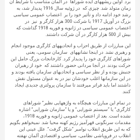
برد. اولین ریشه­های ایده شوراها در آلمان متناسب با شرایط آن
زمان متولد شد. چیزی که در ژوئیه سال 1916 پدیدار شد، به
رشد خود ادامه داد و تأثیر خود را بر اعتصاب عمومی سیاسی
بزرگ در آوریل 1917 با شرکت 300 هزار کارگر و نیز در
اعتصاب عمومی سیاسی در ژانویه و فوریه 1918 گذاشت که
بیش از 500 هزار کارگر در آن شرکت داشتند.
این مبارزات از طریق احزاب و اتحادیه­های کارگری موجود انجام
و رهبری نشد. در این­جا نشانه­های سازمان سومی، یعنی
شوراهای کارگری خود را پدیدار کرد. کارخانجات بزرگ حامل این
حرکت بودند. در آنجا مردانی حضور داشتند که خود از رهبران
جنبش بوده و از نظر سیاسی و اتحادیه­ای سازمان یافته بودند و
در این سازمان­ها اغلب خودشان نیز در به عنوان مسئول نقش
داشتند اما باید فراتر می­رفتند تا سازمان پرولتری جدیدی ایجاد
کنند.
در تمام این مبارزات هیچ­گاه به واژه­هایی نظیر” شوراهای
کارگری” یا “سیستم شورایی” و یا “سازمان شورایی” اشاره
نشده است. بعد از اعتصاب عمومی ژانویه و فوریه 1918،
مقدمات سرنگونی قهرآمیز رژیم کهنه محیا شد. نمی­خواهم بگویم
که به این طریق انقلاب نوامبر “شکل گرفت”. علل عینی این
انقلاب در فروپاشی نظامی، سیاسی و اقتصادی آلمان نهفته