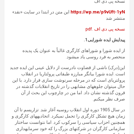
نسخه پی دی اف
https://wp.me/p9vUft-1yN
این متن در ابتدا در سایت «نقد»
منتشر شد
نسخه پی دی اف .pdf
پیدایش ایده شورایی‎‎.1‎
از ایده شورا و شوراهای کارگری غالباً به عنوان یک پدیده
منحصر به فرد روسی یاد می­شود.
این(درک) ناشی از قضاوت نادرست از دلایل عینی این ایده جدید
است. ایده شورا بیانگر مبارزه طبقاتی پرولتاریا در انقلاب
پرولتری­ای است که در مرحله سرنوشت سازی قرار دارد. با این
حال می­توان جلوه­های مشابهی را در تاریخ انقلابات گذشته در
قرون گذشته نشان داد. اما من در چارچوب این بحث از آن
صرف نظر می­کنم.
در سال 1905 دوره اول انقلاب روسیه آغاز شد. تزاریسم تا آن
زمان هیچ تشکل کارگری را تحمل نمی­کرد. اتحادیه­های کارگری و
همچنین احزاب سیاسی را سرکوب کرد. اما نتوانست ساختار
سازمانی کارگران در شرکتهای بزرگ را که خود سرمایه­داری