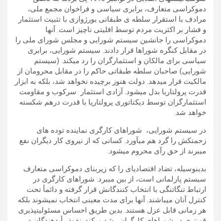
دموکراسی متعارف، برابری سیاسی و فراخوان مجمع ملی،
مرادف با استقرار سلطه ی طبقاتی بورژوازی با تثبیت استثمار
و فشار بر اکثریت مردم توسط اقلیتی ناچیز است. آنها
دموکراسی را جانشین سیستم شورایی و مجلس شورای ملی را
در مقابل کنگره شوراها قرار دادند. سیستم شورایی، برابری
سیاسی برای مالکان و استثمارگران را رد می­کند. (سیستم
شورایی) صاحبان سلطه طبقاتی حاکم را در مقابل محرومان از
مالکیت قرار می­دهد. دولت هنوز برچیده نخواهد شد، بلکه به ابزار
قدرت پرولتاریا بدل می­شود. آزادی استثمار سرکوب و مقاومت
استثمارگران توسط دیکتاتوری پرولتاریا با قدرت درهم شکسته
خواهد شد.
در سیستم شورایی، شوراهای کارگری نماینده توده های
زحمتکش را گرد هم می­آورد. کسانی که از نیروی کار دیگران نفع
می­برند از حق رآی محروم می­شود.
بدین­وسیله، تضاد اقتصادی­ای را که زیربنای دموکراسی متعارف
سیستم پارلمانی است، از بین می­برد. شوراهای کارگری در
ارتباط تنگاتنگی با انتخاب کنندگانش قرار گرفته و دائمأ تحت
کنترل آنان می­باشند. آنها برای مدت معینی انتخاب نمی­شوند بلکه
هر زمانی قابل عزل هستند. بدین طریق احساس مسئولیت­پذیری
قوی­تری در شوراهای کارگران رشد می­کند. نفوذ رأی­دهندگان در