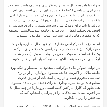
پرولتاریا باید به دنبال غلبه بر دموکراسی متعارف باشد. نمی­تواند
به برابری سیاسی اکتفاء کند. باید برای برابری اقتصادی، لغو
مالکیت بر ابزار تولید تلاش کند. این هدف نه با مبارزه پارلمانی
بلکه با مبارزات طبقاتی، با عمل توده­ها قابل دستیابی است.
پرولتاریا باید برای دموکراسی سوسیالیستی، برابری سیاسی و
اقتصادی بجنگد. فقط از این طریق جامعه سوسیالیستی بی­طبقه
که به مفهوم رهایی کامل بشریت است، امکان­پذیر می­شود.
اما مبارزه با دموکراسی متعارف در عین حال مبارزه با دولت
دموکراتیک نیز هست که از دموکراسی متعارف برای سرکوب
یک طبقه استفاده می­کند. حتی در دولت دموکراتیک هم شاهد
ارگان­های قدرت طبقه مالکین هستیم که باید آن­ها را نابود کنیم.
در دولت دموکراتیک دموکراسی محدود به استثمار و دیکتاتوری
طبقه مالک بر اکثریت جامعه می­شود. پرولتاریا از از برابری
سیاسی محروم شده و در زمان انتخابات از طریق قدرت
مطبوعات یومیه سرمایه­داری به رأی دهنده تنزل داده می­شود.
همانطور که کارل مارکس گفته است، پرولتاریا هر چند سال یک
بار اجازه می­یابد نمایندگانی را در پارلمان انتخاب کند که
منافعش را زیر پا بگذارند.
سوسیالیست­های انقلابی در نوامبر 1918 پی بردند که تحقق