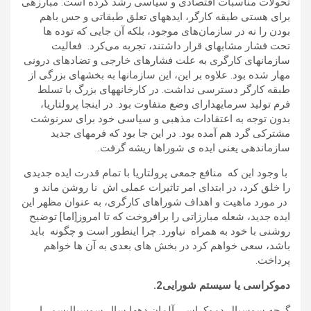
تحولات مناسبات اقتصادی و سیاسی رشد کرده است. مبارزه­ی
برای هستی طبقه کارگر، ایده­های تعلق طبقاتی و حس باهم
بودن را نه در سازمان‌های موجود، بلکه آن جایی که توده ها
تحت فشار مشابه­ای قرار داشتند، تجربه می‌کرد. فعالیت
سازمان­های کارگری به علت فشارهای خارجی و تضادهای درونی
مهار شده بود. علاوه بر این، این سازمان­ها به بخش­های بزرگی از
طبقه کارگر دسترسی نداشت. در کارخانه­های بزرگ با تسلط
فرم تولید سرمایه­دارای وضع متفاوت بود. در اینجا پرولتاریا،
بدون توجه به اعتقادات مذهبی و سیاسی خود برای سرنوشت
مشترکی گرد هم آمده بود. در این جا­ بود که فرم­های جدید
سازماندهی یعنی ایده ی شوراها ریشه گرفت.
با وجود این که منافع جمعی پرولتاریا با تمام قدرت ایده جدیدی
را خلق کرد، در ابتدای امر تاثیرات عملی اش نا روشن ماند و
در مورد ماهیت و اهداف شوراهای کارگری، به عنوان مظهر این
ایده جدید، شعله مبارزاتی را برافروخت که تا امروز[اما] توضیح
روشنی با خود به همراه نیاورد. چرا اینطور است و چگونه باید
باشد، سعی خواهم کرد در بخش های بعدی به آن ها خواهم
پرداخت.
دموکراسی یا سیستم شورایی‎‎ .2
گرچه سوسیال دموکراسی آلمان ده­ها سال سوسیالیسم را