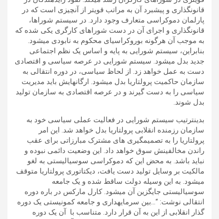
قانون­گذاری و پیشبرد آن به مراتب قویتر از آن­چیزی است که در
پارلمان دموکراسی متعارف وجود دارد. در سیستم شوراها،
قانون­گذاری و اجرای آن در دست شوراهای کارگری یکی شده که
به موجب آن هر­گونه بوروکراسی­ای محکوم به نابودی می­شود.
بنابراین، سیستم شورایی به پایه و اساس یک نظم اجتماعی
جدید بدل می­شود. سیستم شورایی در عرصه سیاسی و اقتصادی
دست به عمل خواهد زد. از لحاظ سیاسی، در دوره انتقالی به
سازمان حاکمیت پرولتاریا بدل می­شود. ارگان­هایش باید مدیریت
سیاسی را به دست گیرند و در عرصه اقتصادی به سازمان تولید
بدل شوند.
بدین­ترتیب سیستم شورایی در فعالیت عملی سیاسی خود به
سازمان رزمنده انقلابی پرولتاریا بدل خواهد شد. این امر
پرولتاریا را به تصمیم­گیری های مشترک مبارزاتی برای عقب
راندن مخالفینش سوق خواهد داد. این وضعیت دائمی نبوده و
نباید باشد. به محض این که دموکراسی سوسیالیستی به لغو
مالکیت بر وسایل تولید دست یافت، دیکتاتوری پرولتاریا متوقف
می­شود. به این وسیله دولت ساقط شده و یک جامعه
سوسیالیستی جایگزین آن می­شود. کارل مارکس در باره دوره
انتقالی نوشت: “…بین سرمایه­داری و جامعه کمونیستی یک دوره
گذار انقلابی از این به آن قرار دارد. متناسب با آن یک دوره