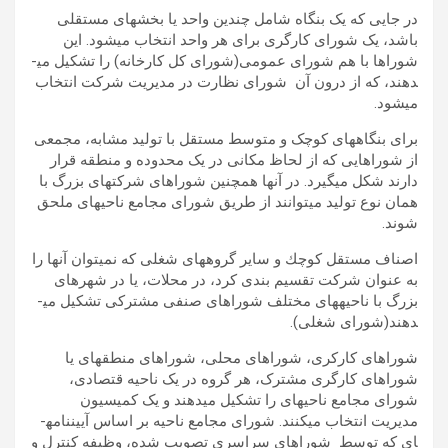
در جایی که یک بنگاه شامل چندین واحد یا بخش­های مستقلی
باشد، یک شورای کارگری برای هر واحد انتخاب می­شود. این
شوراها با هم شورای عمومی(شورای کل کارخانه) را تشکیل می­
دهند، که از درون آن شورای نظارت در مدیریت شرکت انتخاب
می­شود.
برای بنگاه­های کوچک و متوسط ​​مستقل با تولید مشابه، مجمعی
از شوراهایی که از لحاظ مکانی در یک محدوده و منطقه قرار
دارند شکل می­گیرد. در آن­ها همچنین شوراهای شرکت­های بزرگ با
همان نوع تولید می­توانند از طریق شورای مجامع ناحیه­ای ملحق
شوند.
اصناف مستقل كوچك و سایر گروه­های شغلی كه نمی­توان آن­ها را
به عنوان شرکت تقسیم بندی کرد، در محلات، یا در شهرهای
بزرگ با ناحیه­های مختلف شوراهای صنفی مشترکی تشکیل می­
دهند(شورای شغلی).
شوراهای کارکری، شوراهای محلی، شوراهای منطقه­ای یا
شوراهای کارگری مشترک، هر گروه در یک ناحیه قتصادی،
شورای مجامع ناحیه­ای را تشکیل می­دهند و یک کمیسیون
مدیریت انتخاب می­کنند. شورای مجامع ناحیه بر اساس آیین­نامه­
ای که توسط شوراهای سراسری تصویب شده، وظیفه کنترل و