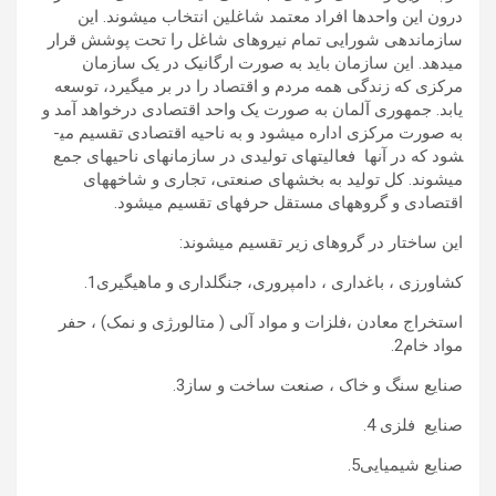
درون این واحدها افراد معتمد شاغلین انتخاب می­شوند. این
سازماندهی شورایی تمام نیروهای شاغل را تحت پوشش قرار
می­دهد. این سازمان باید به صورت ارگانیک در یک سازمان
مرکزی که زندگی همه مردم و اقتصاد را در بر می­گیرد، توسعه
یابد. جمهوری آلمان به صورت یک واحد اقتصادی در­خواهد آمد و
به صورت مرکزی اداره می­شود و به ناحیه اقتصادی تقسیم می­
شود که در آن­ها فعالیت­های تولیدی در سازمان­های ناحیه­ای جمع
می­شوند. کل تولید به بخش­های صنعتی، تجاری و شاخه­های
اقتصادی و گروه­های مستقل حرفه­ای تقسیم می­شود.
این ساختار در گروهای زیر تقسیم می­شوند:‏
‎‎استخراج معادن ،فلزات و مواد آلی ( متالورژی و نمک) ، حفر
مواد خام‏‎.2‎