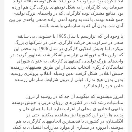
ایجاد کرده بود، سرکوب کند. در اینجا شکل توسعه یافته تولید
سرمای­داری، کارگران را به شکل توده­های بزرگی گرد هم آورده
بود. منافع مشترک توده کارگرانی که در واحد­های بزرگ تولیدی
جمع شده بودند، باعث به وجود آمدن اراده جمعی واحدی نیز بین
آنان شد، بدون آن که به سازمانی وابسته باشند.
با وجود این که تزاریسم تا سال 1905 با خشونتی بی سابقه
سعی در سرکوب هر حرکت کارگری، حتی در شرکتهای بزرگ
می­کرد، اما جنبش انقلابی کارگری در سال 1905، به محض این
که اولین علائم فروپاشی تزاریسم آشکار شد، شعله­ور گردید. در
واحدهای بزرگ تولیدی، کمیته­های کارخانه، به عنوان شورای
نمایندگان کارگری انتخاب شدند. از این طریق هسته­های رزمنده
جنبش انقلابی شکل گرفت. بدین وسیله انقلاب پرولتری روسیه
بدون بدون هیچ تدارک قبلی از درون شرایط، سازمان رزمنده
خاص خود را ایجاد کرد.
امروز می­شنویم که می­گویند آن چه که در روسیه از درون
مناسبات رشد کند، در کشورهای اروپای غربی با جنبش توسعه
یافته­ی اتحادیه­ای محلی از اعراب ندارد. اما ما همان علل و
پدیده ها را در این کشورها نیز مشاهده می­کنیم. حتی در
انگلستان، در کشوری با قدیمی­ترین اتحادیه­های کارگری به هم
پیوسته، امروزه در بسیاری از موارد مبارزات اقتصادی به کمک