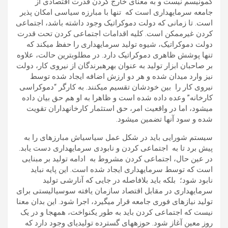
کمونیسم نیست و به معنای خارج کردن قدرت اقتصادی از
جامعه سرمایه­داری است که تنها با مبارزه سیاسی امکان پذیر
است. تا زمانی که دولت دموکراتیک وجود داشته باشد، اجتماعی
کردن غیرممکن است. کلیه اقدامات اجتماعی کردن تحت قدرت
دولت دموکراتیک، شیوه تولید سرمایه­داری را حفظ می­کند که
تنها پوشش ظاهری دموکراتیک دارد. در مطلوب­ترین حالت، علاوه
بر صاحبان ابزار تولید به عنوان بهره­برندگان از نیروی کار، دولت
نیز وارد میدان شده و هر دو ارزش اضافه ایجاد شده توسط
نیروی کار را بین خودشان تقسیم می­کنند. به کارگر “دموکراسی
کارخانه” وعده داده شده است و ظاهرا به او هم حق بیان داده
می­شود، اما در واقعیت امر، حق استثمار کارخانه­داران تقویت
شده و سود آنها تضمین می­شود.
سیستم شورایی باید در شکل عمل سیاسی­اش مبارزه­ای را به
پیش برد تا به اجتماعی کردن و نابودی سرمایه­داری دست یابد.
در عین حال، اجتماعی کردن مشروط به ادامه تولید بر مبنایی
است که توسط سرمایه­داری ایجاد شده است. این پایه نباید
نابود شود؛ بلکه باید بلافاصله در جایی که آنارشی تولید
سرمایه­داری در مقابل اقتصاد سازمان یافته سوسیالیستی برای
تولید نیازهای فوری جامعه قرار می­گیرد، اجرا شود. این بدان معنا
نیست که اجتماعی کردن باید به طور یکنواخت، همه­جا و در یک
روز معین آغاز شود. حوزه­های گسترده تولیدی­ای وجود دارد که