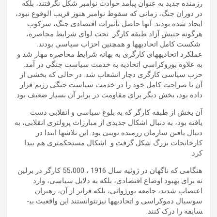
رزمنده جدید به عنوان پبامد حوادث نوامبر شکل نگرفتند، بلکه
در دوران جنگ، زمانی که سقوط نوامبر هنوز قریب الوقوع نبود،
ایجاد شده بودند. آنها حاصل تأثیرات اقتصادی جنگ، سرکوب
هرگونه جنبش آزاد طبقه کارگر تحت لوای شرایط محاصره،
شکست کامل اتحادیه­ها و همچنین احزاب سیاسی بودند.
عملکرد اتحادیه­های کارگری به بهانه شرایط محاصره مهار شد و
به علاوه بوروکراسی اتحادیه به خدمت سیاست جنگی در آمد.
حزب سیاسی کارگری دچار انشعاب شد. در حالی که بخشی از
آن با صراحت کامل خود را در خدمت سیاست جنگی رژیم قرار
داده بود، بخش دیگر برای مقاومت در برابر آن بسیار ضعیف بود.
آن بخش از طبقه کارگر که به بلوغ سیاسی و انقلابی دست
یافته بود، به دنبال اشکال جدیدی از مبارزات پرولتری انقلابی، به
دنبال یافتن سازمان رزمنده نوینی بود. این تلاش­ها ابتدا در
کارخانجات بزرگ شکل گرفت و اشکال مستحکم­تری هم پیدا
کرد.
هنگامی که ناگهان در ژوئیه سال 1916 ، 55،000 کارگر در برلین
نه برای بهبود اوضاع اقتصادی، بلکه به دلایل سیاسی، وارد
اعتصاب شدند، جامعه بورژوائی، بلکه فراتر از آن، رهبران
سوسیال دموکراسی و اتحادیه­ها نیزنتوانستند این واقعیت بی­
سابقه را درک کنند.