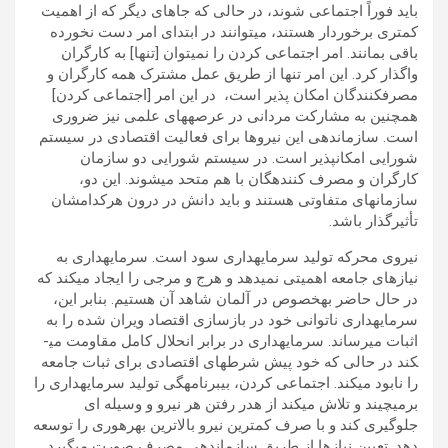
باید فوراً اجتماعی شوند، در حالی که جاهای دیگر که از اهمیت
کمتری برخوردار هستند، می­توانند در ابتدای امر دست نخورده
باقی بمانند. امر اجتماعی کردن را نمی­توان [تنها] به کارگران
واگذار کرد. این امر تنها از طریق عمل مشترک همه کارگران و
مصرف­کنندگان امکان پذیر است، در این امر [اجتماعی کردن]
همچنین به مشارکت مردانی در عرصه­های علمی نیز ضروری
است. سازماندهی این نیروها برای فعالیت اقتصادی در سیستم
شورایی امکان­پذیر است. در سیستم شورایی دو سازمان
کارگران و مصرف کننده­گان با هم متحد می­شوند. این دو،
سازمان­های متفاوتی هستند و باید دانش در درون هرکدامشان
تأثیرگذار باشد.
نیروی محرکه تولید سرمایه­داری سود است. سرمایه­داری به
نیازهای جامعه اهمیتی نمی­دهد و هرج و مرجی را ایجاد می­کند که
در حال حاضر به­خصوص در آلمان شاهد آن هستیم. بنابر این،
سرمایه­داری ناتوانی خود در بازسازی اقتصاد ویران شده را به
اثبات می­رساند. سرمایه­داری در برابر انحلال کامل مقاومت می­
کند در حالی که خود پیش شرط­های اقتصادی برای ثبات جامعه
را نابود می­کند. اجتماعی کردن، بی­برنامه­گی تولید سرمایه­داری را
برمی­چیند و تلاش می­کند از هدر رفتن هر نیرو و وسیله ای
جلوگیری کند و با صرف کمترین نیرو بالاترین بهره­وری را توسعه
دهد. تعیین نیازها از طریق سازماندهی مصرف صورت می­گیرد.