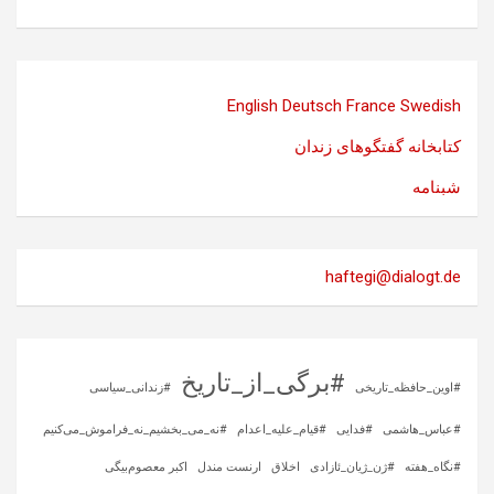
English
Deutsch
France
Swedish
کتابخانه گفتگوهای زندان
شبنامه
haftegi@dialogt.de
#برگی_از_تاریخ
#اوین_حافظه_تاریخی
#زندانی_سیاسی
#عباس_هاشمی
#فدایی
#قیام_علیه_اعدام
#نه_می_بخشیم_نه_فراموش_می‌کنیم
#نگاه_هفته
#ژن_ژیان_ئازادی
اخلاق
ارنست مندل
اکبر معصوم‌بیگی