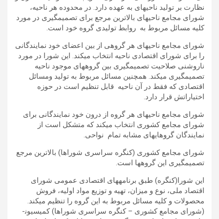
نظارت بر تولید ناحیه­ای به عهده دارد. در محدوده هر ناحیه،
شورای مجامع ناحیه­ای بالاترین مرجع برای تصمیم­گیری در مورد
کلیه مسائل مربوط به روابط تولیدی گروه خود است.
شورای مجامع ناحیه­ای هر گروهی از بین اعضای خود نمایندگانی
را برای شورای اقتصادی ناحیه انتخاب می­کند. این شورا در مورد
ناروشنی صلاحیت تصمیم­گیری بین گروه­های موجود ناحیه
تصمیم­گیری می­کند. هم­چنین مسائل مربوط به تولید ومسائل
اقتصادی که فقط در آن ناحیه قابل تنظیم است در حوزه
اختیاراتش قرار دارد.
شورای مجامع ناحیه­ای هر گروه از درون خود نمایندگانی برای
شورای مجامع کشوری انتخاب می­کند که متشکل است از
نمایندگان گروهای­های مشابه تمام نواحی.
شورای مجامع کشوری (کنگره سراسری شوراها) بالاترین مرجع
تصمیم­گیری این گروه­ها است.
این شورا(کنگره) طبق برنامه­های اقتصادی عمومی شورای
اقتصاد ملی، نوع و میزان، تهیه و توزیع مواد اولیه، فروش
محصولات و کلیه مسائل مربوط به این گروه را تنظیم می­کند.
(شورای مجامع کشوری – کنگره سراسری شوراها) کمیسیون­