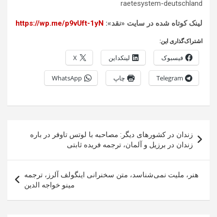
raetesystem-deutschland
لینک کوتاه شده در سایت «نقد»:
https://wp.me/p9vUft-1yN
اشتراک‌گذاری این:
فیسبوک
لینکداین
X
Telegram
چاپ
WhatsApp
راهبری
زندان در کشورهای دیگر: مصاحبه با لوتس تاوفر در باره
نوشته
زندان در برزیل و آلمان، ترجمه فریده ثابتی
هنر، ملیت نمی‌شناسد، متن سخنرانی اینگولف آلرز، ترجمه
مینو خواجه الدین