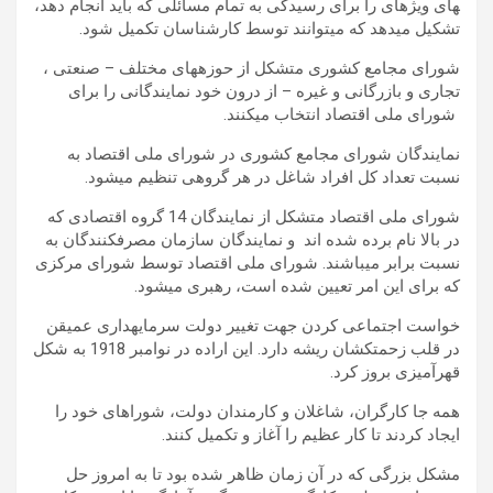
های ویژه­ای را برای رسیدگی به تمام مسائلی که باید انجام دهد،
تشکیل می­دهد که می­توانند توسط کارشناسان تکمیل شود.
شورای مجامع کشوری متشکل از حوزه­های مختلف – صنعتی ،
تجاری و بازرگانی و غیره – از درون خود نمایندگانی را برای
شورای ملی اقتصاد انتخاب می­کنند.
نمایندگان شورای مجامع کشوری در شورای ملی اقتصاد به
نسبت تعداد کل افراد شاغل در هر گروهی تنظیم می­شود.
شورای ملی اقتصاد متشکل از نمایندگان 14 گروه اقتصادی که
در بالا نام برده شده اند و نمایندگان سازمان مصرف­کنندگان به
نسبت برابر می­باشند. شورای ملی اقتصاد توسط شورای مرکزی
که برای این امر تعیین شده است، رهبری می­شود.
خواست اجتماعی کردن جهت تغییر دولت سرمایه­­داری عمیقن
در قلب زحمتکشان ریشه دارد. این اراده در نوامبر 1918 به شکل
قهرآمیزی بروز کرد.
همه جا کارگران، شاغلان و کارمندان دولت، شوراهای خود را
ایجاد کردند تا کار عظیم را آغاز و تکمیل کنند.
مشکل بزرگی که در آن زمان ظاهر شده بود تا به امروز حل