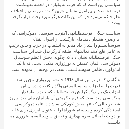
سیاستی این است که که حزب به یک­باره در لحظه تعیین­کننده
درمانده است و پیرامون مسائل تعیین کننده ناروشنی و اختلاف
نظر حاکم می­شود چرا که این نکات هرگز مورد بحث قرار نگرفته
بودند…”
سیاست جنگی فرصت­طلبانه­ی اکثریت سوسیال دموکراسی که
با وضوح هشدار دهنده­ای بازگشت از اصول انقلابی
سوسیالیسم را نشان داد منجر به انشعاب در حزب و بدین ترتیب
به عامل فلج کنند فعالیت­های طبقه کارگر بدل شد. این سیاست
جنگی فرصت­طلبانه نشان داد که چگونه بخش اعظم سوسیال
دموکراسی آلمان عمیقن به بورژوازی متکی است، که با یک
ایدئولوژی ظاهرا سوسیالیستی سعی در توجیه آن نموده است.
هنگامی که در نوامبر سال 1918 جامعه بورژوازی مجبور شد
قدرت را به احزاب سوسیالیستی واگذار کند، در درون این
احزاب یک بار دیگر گرایش فرصت­طلبانه که خود را طرفدار
موکراسی می­دانست که فرم حکومتی آن پارلمان ملی بود، پیروز
شد. در حالی که تنها بخش کوچکی به شدت علیه دموکراسی
ایستادگی کرده و سیستم شوراها را به عنوان ابزاری برای غلبه
بر دولت طبقاتی سرمایه­داری و تحقق سوسیالیسم ضروری می­
دانست.