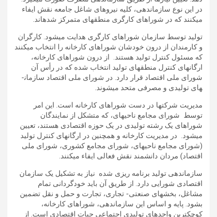
در این نوع سازمان­دهی، کلیه نیروهای شاغل جامعه نقش ایفاء
می­کنند که در شوراهای کارگری منطقه­ای متمرکز شده­اند.
تولید توسط سازمان شوراهای کارگری هدایت می­شود. کارگران
و کارمندان از درون خودشان شوراهای کارخانه را انتخاب می­کنند
که مسئول کنترل تولید هستند. از درون شوراهای کارخانه،
ارگانهای کنترل منطقه­ای تولید انتخاب شده که در رأس آن
شورای ملی اقتصاد قرار دارد. در شورای ملی اقتصاد سازمان­
های تولیدی و مصرفی متحد می­شوند.
مدیریت شرکت­ها در دست شوراهای کارخانه است. این امر
توسط شورای مجامع ناحیه­ای، که متشکل از نمایندگان
شوراهای یک رشته تولیدی در یک حوزه اقتصادی هستند، تعیین
می­شود. در مدیریت کارخانه و همچنین در ارگان­های کنترل تولید
(شورای مجامع ناحیه­ای، شورای مجامع کشوری، شورای ملی
اقتصاد) مردان دانشمند نقش فعالی ایفاء می­کنند.
سازمان­دهی تولید برنامه ریزی شده نیاز به تشکیل یک سازمان
اقتصادی شورایی دارد. از طریق آن باید خودگردانی تمام
مشاغل، بخش­های صنعتی- تجاری، تجارت و حمل و نقل تضمین
بشود. پایه و اساس این سازماندهی، شوراهای کارخانه،
کوچکترین واحدهای تولیدی اجتماعی حیات اقتصادی است. از