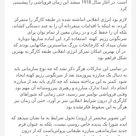
است. در آغاز سال 1918 می­شد این زمان فروپاشی را پیش­بینی
کرد.
لازم بود انرژی انقلابی انباشته شده در طبقه کارگر را متمرکز
کرده، نه اینکه با اقدامات منفردانه آن را به چند دستگی کشاند،
بلکه آن را حفظ کرد و در زمان معین از تمام توان برای
سرنگونی رژیم کهنه استفاده کرد. این آماده سازی­ها دوباره
نشان می­داد که کارخانجات بزرگ مناسب­ترین مکان­هایی بودند که
در آن بهترین امکان تمرکز انرژی انقلابی طبقه کارگر به بهترین
شکل فراهم بود.
در تمامی این تدارکات هرگز ذکر نشد که چه نوع سازمانی باید
به دنبال یک مبارزه پیروزمند بعد از سرنگونی رژیم کهنه ایجاد
شود. کمتر به این پرداخته می­شد که چه کاری باید بعد از مبارزه
انجام داد. ابتدا تدارک مبارزه و رهبری پیرزومندانه آن مهم بود.
وقتی فروپاشی نوامبر سر رسید، حتی زمانی که شوراهای
کارگری از درون شرایط انقلابی سر بر آورد، حتی آن زمان نیز
هرگز به این سقوط فکرنشده بود.
این تصویر مختصر از (روند) تحول شرایط به ما نشان می­دهد که
ایده شورا یک پدیده خاص روسی نیست، بلکه به عنوان فرم
جدید سازماندهی مبارزه طبقاتی پرولتریاست که از درون