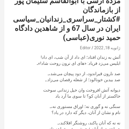
مژده ارسی با ابوالقاسم سلیمان پور
از بازماندگان
#کشتار_سراسری_زندانیان_سیاسی
ایران در سال 67 و از شاهدین دادگاه
حمید نوری(عباسی)
ژانویه 18, 2022
Editor
آتش به زندان افتاد؛ ای داد از آن شب، ای داد!
ابلیس می‌زد فریاد: «های‌ ای نرون روحت شاد!»ـ
صد نارون قیراندود، از دود پیچان می‌شد،ـ
صد بیدبن خونالود؛ از شعله رقصان می‌زاد.ـ
دیوانه آتش افروخت وان خیل زندانی سوخت
خاکستر از آنان کو؟ تا سوی ما آرد باد
سنگی نه و گوری نه؛ اوراق مستوری نه،ـ
نام و نشان از آنان، دیگر که دارد در یاد؟
نه نه که آنان پاکند، روشنگر افلاکند،ـ