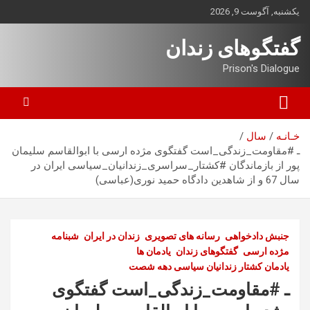
ه
یکشنبه, آگوست 9, 2026
حتوا
روید
گفتگوهای زندان
Prison's Dialogue
خـانـه
سال
ـ #مقاومت_زندگی_است گفتگوی مژده ارسی با ابوالقاسم سلیمان
پور از بازماندگان #کشتار_سراسری_زندانیان_سیاسی ایران در
سال 67 و از شاهدین دادگاه حمید نوری(عباسی)
جنبش دادخواهی
رسانه های تصویری
زندان در ایران
شبنامه
مژده ارسی
گفتگوهای زندان
یادمان ها
یادمان کشتار زندانیان سیاسی دهه شصت
ـ #مقاومت_زندگی_است گفتگوی