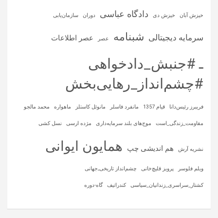
دادگاه عباسی
خیزش آبان
خیزش دی
دوران
سازمان‌یابی
شبنامه
سرمایه‌ دیجیتالی
عصر اطلاعات
عصر
ـ #جنبش_دادخواهی
#چشم‌انداز_رهایی‌بخش
فریبرز رئیس‌دانا
قیام 1357
مانفرد فاسلر
مانوئل کاستلز
ماهواره‌
محمد مالجو
مقاومت_زندگی_است
موج‌های بلند سرمایه‌داری
مژده ارسی
نسل کشی
همایون ایوانی
هم اندیشی چپ
نشریه آرش
ویلم فلوسر
پرویز قلیچ‌خانی
چشم‌انداز تاریخی‌ـ‌جهانی
کشتار_سراسری_زندانیان_سیاسی
کندراتیف
گاه-دوره