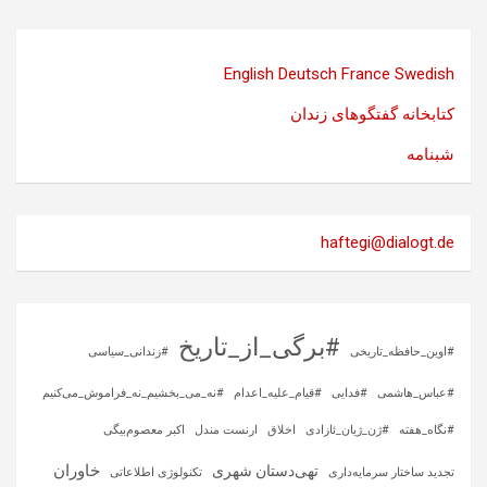
English
Deutsch
France
Swedish
کتابخانه گفتگوهای زندان
شبنامه
haftegi@dialogt.de
#برگی_از_تاریخ
#اوین_حافظه_تاریخی
#زندانی_سیاسی
#عباس_هاشمی
#فدایی
#قیام_علیه_اعدام
#نه_می_بخشیم_نه_فراموش_می‌کنیم
#نگاه_هفته
#ژن_ژیان_ئازادی
اخلاق
ارنست مندل
اکبر معصوم‌بیگی
خاوران
تهی‌دستان شهری
تجدید ساختار سرمایه‌داری
تکنولوژی اطلاعاتی