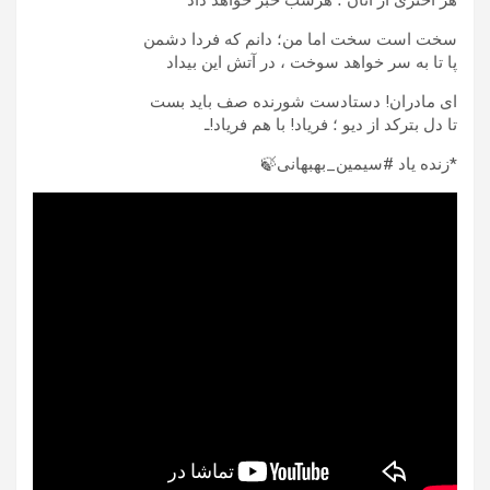
هر اختری از آنان ؛ هرشب خبر خواهد داد
سخت است سخت اما من؛ دانم که فردا دشمن
پا تا به‌ سر خواهد سوخت ، در آتش این بیداد
ای مادران! دستادست شورنده صف باید بست
تا دل بترکد از دیو ؛ فریاد! با هم فریاد!ـ
*زنده یاد #سیمین_بهبهانی🍃