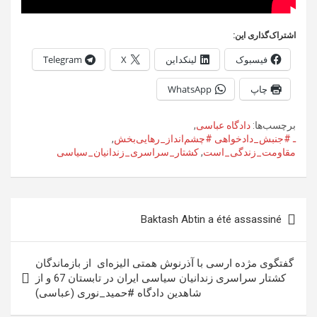
اشتراک‌گذاری این:
فیسبوک
لینکداین
X
Telegram
چاپ
WhatsApp
برچسب‌ها:
دادگاه عباسی
,
ـ #جنبش_دادخواهی #چشم‌انداز_رهایی‌بخش
,
مقاومت_زندگی_است
,
کشتار_سراسری_زندانیان_سیاسی
راهبری
Baktash Abtin a été assassiné
نوشته
گفتگوی مژده ارسی با آذرنوش همتی الیزه‌ای ‏ از بازماندگان
کشتار سراسری زندانیان سیاسی ایران در تابستان 67‏ و از
شاهدین دادگاه #حمید_نوری (عباسی)