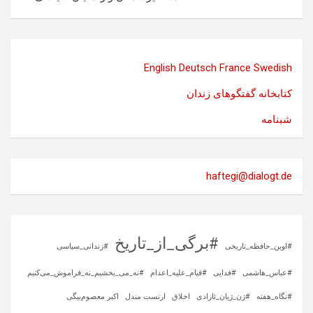
English
Deutsch
France
Swedish
کتابخانه گفتگوهای زندان
شبنامه
haftegi@dialogt.de
#برگی_از_تاریخ
#اوین_حافظه_تاریخی
#زندانی_سیاسی
#عباس_هاشمی
#فدایی
#قیام_علیه_اعدام
#نه_می_بخشیم_نه_فراموش_می‌کنیم
#نگاه_هفته
#ژن_ژیان_ئازادی
اخلاق
ارنست مندل
اکبر معصوم‌بیگی