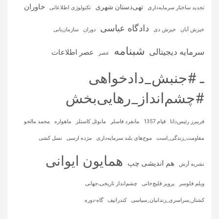
خاوران
تهی‌دستان شهری
تجدید ساختار سرمایه‌داری
تکنولوژی اطلاعاتی
دادگاه عباسی
خیزش آبان
خیزش دی
دوران
سازمان‌یابی
شبنامه
سرمایه‌ دیجیتالی
عصر اطلاعات
عصر
ـ #جنبش_دادخواهی
#چشم‌انداز_رهایی‌بخش
فریبرز رئیس‌دانا
قیام 1357
مانفرد فاسلر
مانوئل کاستلز
ماهواره‌
محمد مالجو
مقاومت_زندگی_است
موج‌های بلند سرمایه‌داری
مژده ارسی
نسل کشی
همایون ایوانی
هم اندیشی چپ
نشریه آرش
ویلم فلوسر
پرویز قلیچ‌خانی
چشم‌انداز تاریخی‌ـ‌جهانی
کشتار_سراسری_زندانیان_سیاسی
کندراتیف
گاه-دوره