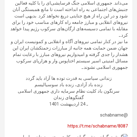
می‌داند. جمهوری اسلامی جنگ فرسایشی‌ای را با کلیه فعالین
جنبش‌های اجتماعی به راه انداخته است تا مانع همبستگی آنان
شود و در این راه از هیچ جنایتی دریغ نخواهد کرد. بدیهی است
نیروهای انقلابی و مبارز جامعه راه کارهای مناسب خود را برای
مقابله با تمامی دسیسه‌های ارگان‌های سرکوب رژیم پیدا خواهد
کرد.ـ
ما نیز در کنار تمامی نیروهای آگاه و انقلابی و کمونیست ایران و
جهان ضمن حمایت همه جانبه از مبارزات زحمتکشان ایران این
هشدار را جدی گرفته و امیدواریم نیروهای مبارز با رعایت تمام
مسائل امنیتی اسیر سیستم اختاپوس وار و هزارپای سرکوب
جمهوری اسلامی نشوند.ـ
زندانی سیاسی به قدرت توده ها آزاد باید گردد
زنده باد آزادی، زنده باد سوسیالیسم
سرنگون باد کلیت نظام سرمایه داری جمهوری اسلامی
گفتگوهای زندان
ـ 24 اردیبهشت 1401
@schabname
https://t.me/schabname/8087