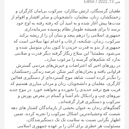
می 13, 2022
Editor
طغیان گرسنگان، ارتش بیکاران، سرکوب بی‌امان کارگران و
زحمتکشان، زنان، معلمان، دانشجویان و سایر اقشار و اقوام از
مدت‌ها پیش آغاز شده و به امید آن که رفته رفته به اوج خود
برسد تا برای همیشه طومار نظام پوسیده سرمایه‌داری
جمهوری اسلامی را درهم پیچد و بنیان آن را از ریشه برکند.
سرکوب، زندان، شکنجه، ارعاب و اعدام تنها سلاحی است که
جمهوری از بدو به قدرت خزیدن تا کنون بدان متوسل شده و
می‌شود. مطمئنا” این سلاح زنگار گرفته دیگر قدرت و صلابتی
ندارد که شکم‌های گرسنه را مرعوب سازد.ـ
در روزهای اخیر که اعتراضات و خیزش‌های مردمی گسترش
فراوانی یافته و بحران‌های کمر شکن عرصه زندگی زحمتکشان
را تنگ‌تر کرده است، شاهد موج گسترده‌ای از دستگیری فعالین
کارگری، معلمان و دانشجویان، زنان و مردان مبارزی هستیم که
فریب هیچ ترفند جدیدی را نخورده و نخواهند خورد. در موج جدید
نیروهای چپ و رادیکال نام آشنا و گمنام در معرض یورش و
سرکوب و دستگیری قرار گرفته‌اند.ـ
گفتگوهای زندان به عنوان بخشی از بازماندگان کشتار های دهه
شصت که وحشیانه‌ترین اشکال سرکوب را تجربه کرده، ضمن
اظهار نگرانی نسبت به سلامت تک تک دستگیرشدگان،
مسئولیت هر خطری برای آنان را بر عهده جمهوری اسلامی