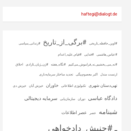
haftegi@dialogt.de
#برگی_از_تاریخ
#اوین_حافظه_تاریخی
#زندانی_سیاسی
#عباس_هاشمی
#فدایی
#قیام_علیه_اعدام
#نه_می_بخشیم_نه_فراموش_می‌کنیم
#نگاه_هفته
#ژن_ژیان_ئازادی
اخلاق
ارنست مندل
اکبر معصوم‌بیگی
تجدید ساختار سرمایه‌داری
خاوران
تهی‌دستان شهری
تکنولوژی اطلاعاتی
خیزش آبان
خیزش دی
دادگاه عباسی
سرمایه‌ دیجیتالی
دوران
سازمان‌یابی
شبنامه
عصر اطلاعات
عصر
ـ #جنبش_دادخواهی