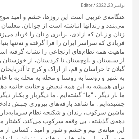
نوامبر 23, 2022
Editor
هنگامه‌ی غریبی است این روزها، خشم و امید موج 
می‌بندد و زندانها انباشته است از جوانان، معلمان 
زنان و زنان که آزادی، برابری و نان را فریاد می‌زنن
فریادی که سراسر ایران را فرا گرفته و نه‌تنها بنیا
ماهیت همه نظام‌های ارتجاعی را نشانه گرفته است
از سیستان و بلوچستان تا کردستان، از خوزستان و 
گیلان تا خراسان و قم، از اراک و کرج تا آذربایجا
به شهر و روستا به روستا و محله به محله به پا خاست
برای همیشه به این همه تبعیض و جنایت خاتمه دهند
ما بار دیگر ، “ما” گشته‌ایم . ما دیگربار و یکبار
چشیده‌ایم . ما شاهد بارقه‌های پیروزی جنبش دادخوا
ماشین سرکوب، زندان و شکنجه نظام سرمایه‌داری 
دهه‌ی گذشته ، بی وقفه سرکوب می‌کند، کشتار می‌کن
این میانه‌ی بیم و خشم و شور و امید ، کسانی از م
چه در آدم‌ربایی‌های خانه به خانه در زندان و بازدا