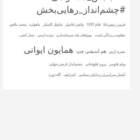
#چشم‌انداز_رهایی‌بخش
فریبرز رئیس‌دانا
قیام 1357
مانفرد فاسلر
مانوئل کاستلز
ماهواره‌
محمد مالجو
مقاومت_زندگی_است
موج‌های بلند سرمایه‌داری
مژده ارسی
نسل کشی
همایون ایوانی
هم اندیشی چپ
نشریه آرش
ویلم فلوسر
پرویز قلیچ‌خانی
چشم‌انداز تاریخی‌ـ‌جهانی
کشتار_سراسری_زندانیان_سیاسی
کندراتیف
گاه-دوره