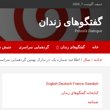
ه
جمعه, آگوست 7, 2026
حتوا
روید
گفتگوهای زندان
Prison's Dialogue
خانه
گفتگوهای زندان
گردهمایی سراسری
جنبش د
خـانـه
سال
اطلاعیه شماره یک: در تدارک نهمین گردهمایی سراسری
English
Deutsch
France
Swedish
کتابخانه گفتگوهای زندان
شبنامه