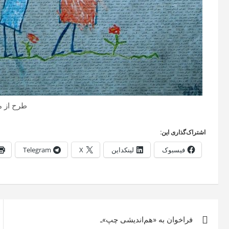
طرح از م
اشتراک‌گذاری این:
فیسبوک
لینکداین
X
Telegram
راهبری
فراخوان به «هم‌اندیشی چپ»ـ