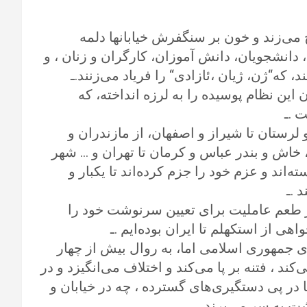
می‌زند و خون بر سنگفرش خیابانها دلمه
، دانشجویان، دانش آموزان، کارگران و زنان ، و
د، که“ژن، ژیان ،ئازادی“ را فریاد می‌زنند.ـ
ن این نظام پوسیده را به لرزه انداخته، که
 .ـ
لرستان تا شیراز و اصفهان، از مازندران و
ن، خاش و بندر عباس و کرمان تا تهران و … شهر
ه‌اند و عزم خود را جزم کرده‌اند تا یکبار و
 .ـ
 دیگر طعم عاملیت برای تعیین سرنوشت خود را
هی از استکهلم تا ایران بوده‌ایم .ـ
جمهوری اسلامی اما، به روال بیش از چهار
د ، فتنه بر پا می‌کند و اختلاف می‌انگیزد و در
ا در پی دستگیری‌های گسترده ، چه در خیابان و
شت به سر می‌برند .ـ