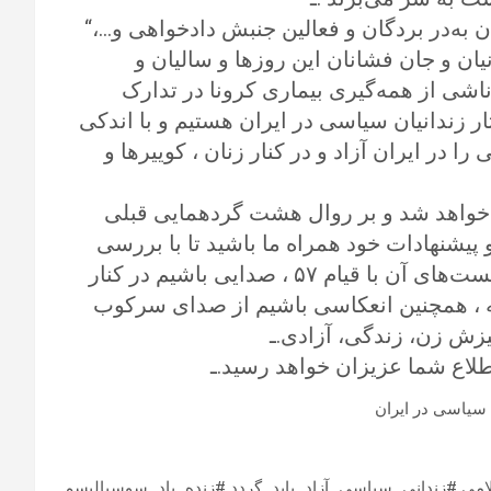
ان به‌در بردگان و فعالین جنبش دادخواهی و…،“
ن و جان فشانان این روزها و سالیان و
ناشی از همه‌گیری بیماری کرونا در تدارک
 زندانیان سیاسی در ایران هستیم و با اندکی
ا در ایران آزاد و در کنار زنان ، کوییرها و
 در تابستان ۲۰۲۳ (۱۴۰۲) برگزار خواهد شد و بر روال هشت گردهمایی قبلی
 پیشنهادات خود همراه ما باشید تا با بررسی
قیام مردمی این روزها و پیوندها و‌ پیوست‌ها ‌و گسست‌های آن با قیام ۵۷ ، صدایی باشیم در کنار
ه ، همچنین انعکاسی باشیم از صدای سرکوب
یزش زن، زندگی، آزادی.ـ
طلاع شما عزیزان خواهد رسید.ـ
 سیاسی در ایران
می #زندانی_سیاسی_آزاد_باید_گردد #زنده_باد_سوسیالیسم