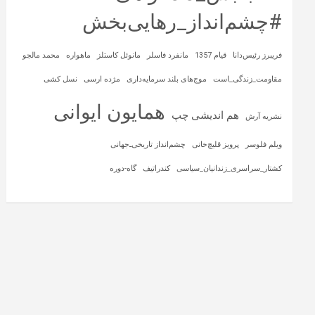
#چشم‌انداز_رهایی‌بخش
فریبرز رئیس‌دانا
قیام 1357
مانفرد فاسلر
مانوئل کاستلز
ماهواره‌
محمد مالجو
مقاومت_زندگی_است
موج‌های بلند سرمایه‌داری
مژده ارسی
نسل کشی
همایون ایوانی
هم اندیشی چپ
نشریه آرش
ویلم فلوسر
پرویز قلیچ‌خانی
چشم‌انداز تاریخی‌ـ‌جهانی
کشتار_سراسری_زندانیان_سیاسی
کندراتیف
گاه-دوره