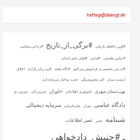
haftegi@dialogt.de
#برگی_از_تاریخ
#اوین_حافظه_تاریخی
#زندانی_سیاسی
#عباس_هاشمی
#فدایی
#قیام_علیه_اعدام
#نه_می_بخشیم_نه_فراموش_می‌کنیم
#نگاه_هفته
#ژن_ژیان_ئازادی
اخلاق
ارنست مندل
اکبر معصوم‌بیگی
تجدید ساختار سرمایه‌داری
خاوران
تهی‌دستان شهری
تکنولوژی اطلاعاتی
خیزش آبان
خیزش دی
دادگاه عباسی
سرمایه‌ دیجیتالی
دوران
سازمان‌یابی
شبنامه
عصر اطلاعات
عصر
ـ #جنبش_دادخواهی