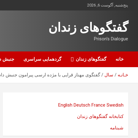
ه
پنج‌شنبه, آگوست 6, 2026
حتوا
روید
گفتگوهای زندان
Prison's Dialogue
خانه
گفتگوهای زندان
گردهمایی سراسری
جنبش د
خـانـه
سال
گفتگوی مهناز قرایی با مژده ارسی پیرامون جنبش دا
English
Deutsch
France
Swedish
کتابخانه گفتگوهای زندان
شبنامه