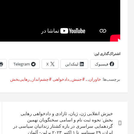
اشتراک‌گذاری این:
فیسبوک
لینکداین
X
Telegram
برچسب‌ها:
خاوران
,
ـ #جنبش_دادخواهی #چشم‌انداز_رهایی‌بخش
راهبری
خیزش انقلابی ژن، ژیان، ئازادی و دادخواهی رهایی
نوشته
بخش: نحوه ثبت نام و اسامی سخنگویان نهمین
گردهمایی سراسری در باره کشتار زندانیان سیاسی در
ایران، ۲۹ سپتامبر تا ۱ اکتبر ۲۰۲۳ برلین- آلمان