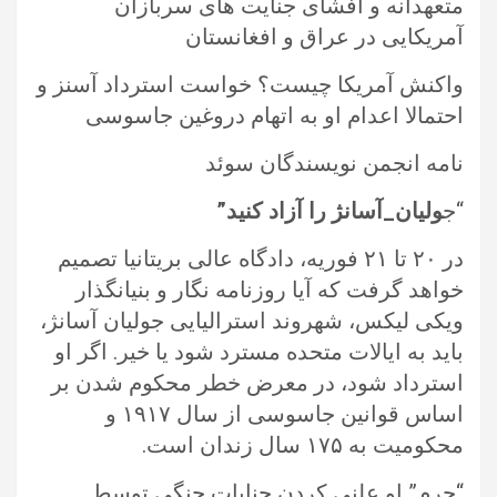
متعهدانه و افشای جنایت های سربازان
آمریکایی در عراق و افغانستان
واکنش آمریکا چیست؟ خواست استرداد آسنز و
احتمالا اعدام او به اتهام دروغین جاسوسی
نامه انجمن نویسندگان سوئد
“ج
ولیان_آسانژ را آزاد کنید”
در ۲۰ تا ۲۱ فوریه، دادگاه عالی بریتانیا تصمیم
خواهد گرفت که آیا روزنامه نگار و بنیانگذار
ویکی لیکس، شهروند استرالیایی جولیان آسانژ،
باید به ایالات متحده مسترد شود یا خیر. اگر او
استرداد شود، در معرض خطر محکوم شدن بر
اساس قوانین جاسوسی از سال ۱۹۱۷ و
محکومیت به ۱۷۵ سال زندان است.
“جرم” او علنی کردن جنایات جنگی توسط