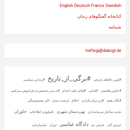
English
Deutsch
France
Swedish
کتابخانه گفتگوهای زندان
شبنامه
haftegi@dialogt.de
#برگی_از_تاریخ
#اوین_حافظه_تاریخی
#زندانی_سیاسی
#عباس_هاشمی
#فدایی
#قیام_علیه_اعدام
#نه_می_بخشیم_نه_فراموش_می‌کنیم
#نگاه_هفته
#ژن_ژیان_ئازادی
اخلاق
ارنست مندل
اکبر معصوم‌بیگی
خاوران
تهی‌دستان شهری
تجدید ساختار سرمایه‌داری
تکنولوژی اطلاعاتی
دادگاه عباسی
خیزش آبان
خیزش دی
دوران
سازمان‌یابی