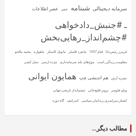
شبنامه
سرمایه‌ دیجیتالی
عصر اطلاعات
عصر
ـ #جنبش_دادخواهی
#چشم‌انداز_رهایی‌بخش
فریبرز رئیس‌دانا
قیام 1357
مانفرد فاسلر
مانوئل کاستلز
ماهواره‌
محمد مالجو
مقاومت_زندگی_است
موج‌های بلند سرمایه‌داری
مژده ارسی
نسل کشی
همایون ایوانی
هم اندیشی چپ
نشریه آرش
ویلم فلوسر
پرویز قلیچ‌خانی
چشم‌انداز تاریخی‌ـ‌جهانی
کشتار_سراسری_زندانیان_سیاسی
کندراتیف
گاه-دوره
مطالب دیگر...