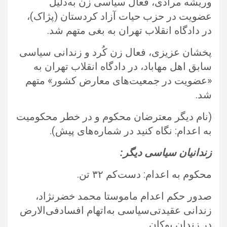
وریشه مرادی، فعال سیاسی زن به‌دلیل
عضویت در حزب حیات آزاد کردستان (پژاک)،
در دادگاه انقلاب تهران به بغی متهم شد.‏
پخشان عزیزی، فعال زن کُرد و زندانی سیاسی
سابق اهل مهاباد، در دادگاه انقلاب تهران به
«عضویت در جمعیت‌های معارض کشور» ‏متهم
شد.‏
‏(نام دیگر معترضان محکوم و در خطر محکومیت
به اعدام: نگاه کنید در شماره‌ها‌ی پیش).‏
زندانیان سیاسی دیگر: ‏
محکوم به اعدام: دست‌کم ۳۲ تن. ‏
صدور حکم اعدام ماموستا محمد خضرنژاد،
زندانی عقیدتی‌سیاسی به‌اتهام افسادفی‌الارض
در زندان بوکان.‏