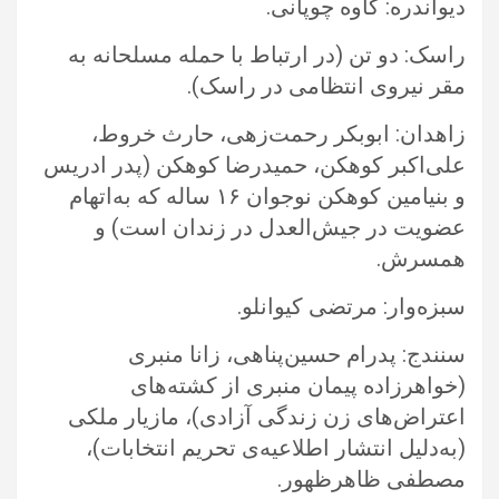
دیواندره: کاوه چوپانی.‏
راسک: دو تن (در ارتباط با حمله مسلحانه به
مقر نیروی انتظامی در راسک).‏
زاهدان: ابوبکر رحمت‌زهی، حارث خروط،
علی‌اکبر کوهکن، حمیدرضا کوهکن (پدر ادریس
و بنیامین کوهکن نوجوان ۱۶ ساله که به‌اتهام
عضویت ‏در جیش‌العدل در زندان است) و
همسرش.‏
سبزه‌وار: مرتضی کیوانلو.‏
سنندج: پدرام حسین‌پناهی، زانا منبری
(خواهرزاده پیمان منبری از کشته‌های
اعتراض‌های زن زندگی آزادی)، مازیار ملکی
(به‌دلیل انتشار ‏اطلاعیه‌ی تحریم انتخابات)،
مصطفی ظاهرظهور.‏