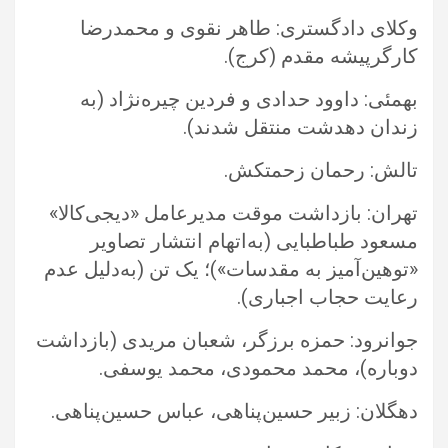
وکلای دادگستری: طاهر نقوی و محمدرضا
کارگرپیشه مقدم (کرج).‏
بهمئی: داوود حدادی و فردین چیره‌نژاد (به
زندان دهدشت منتقل شدند).‏
تالش: رحمان زحمتکش.‏
تهران: بازداشت موقت مدیرعامل «دیجی‌کالا»
مسعود طباطبایی (به‌اتهام انتشار تصاویر
«توهین‌آمیز به مقدسات»)؛ یک تن (به‌دلیل عدم
رعایت ‏حجاب اجباری).‏
جوانرود: حمزه برزگر، شعبان مریدی (بازداشت
دوباره)، محمد محمودی، محمد یوسفی.‏
دهگلان: زبیر حسین‌پناهی، عباس حسین‌پناهی.‏