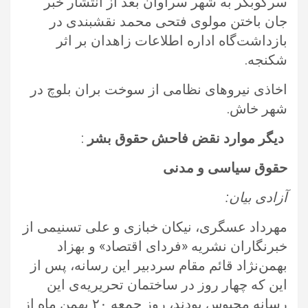
سرکوبگر به شهر سراوان بعد از انتشار خبر
جان باختن مولوی فتحی محمد نقشبندی در
‏بازداشت‌گاه اداره اطلاعات زاهدان بر اثر
شکنجه.‏
اخاذی نیروهای نظامی از سوخت بران بلوچ در
شهر خاش.‏
‏ ‏‎
دیگر موارد ‏نقض فاحش حقوق بشر
:‏
حقوق سیاسی و مدنی
آزادی بیان: ‏
مهرداد عسگری، نیکان خبازی و علی تسنیمی از
خبرنگاران نشریه «فردای اقتصاد» و بهزاد
بهمن‌‌نژاد قائم مقام سردبیر این رسانه، پس از
‏این که چهار روز در ساختمان تحریریه‌ی این
رسانه محبوس بودند، روز جمعه ۲۰ بهمن ماه از