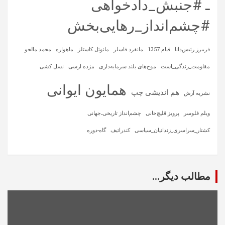
ـ #جنبش_دادخواهی
#چشم‌انداز_رهایی‌بخش
فریبرز رئیس‌دانا
قیام 1357
مانفرد فاسلر
مانوئل کاستلز
ماهواره‌
محمد مالجو
مقاومت_زندگی_است
موج‌های بلند سرمایه‌داری
مژده ارسی
نسل کشی
همایون ایوانی
هم اندیشی چپ
نشریه آرش
ویلم فلوسر
پرویز قلیچ‌خانی
چشم‌انداز تاریخی‌ـ‌جهانی
کشتار_سراسری_زندانیان_سیاسی
کندراتیف
گاه-دوره
مطالب دیگر...