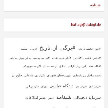
شبنامه
haftegi@dialogt.de
#برگی_از_تاریخ
#اوین_حافظه_تاریخی
#زندانی_سیاسی
#عباس_هاشمی
#فدایی
#قیام_علیه_اعدام
#نه_می_بخشیم_نه_فراموش_می‌کنیم
#نگاه_هفته
#ژن_ژیان_ئازادی
اخلاق
ارنست مندل
اکبر معصوم‌بیگی
خاوران
تهی‌دستان شهری
تجدید ساختار سرمایه‌داری
تکنولوژی اطلاعاتی
دادگاه عباسی
خیزش آبان
خیزش دی
دوران
سازمان‌یابی
شبنامه
سرمایه‌ دیجیتالی
عصر اطلاعات
عصر