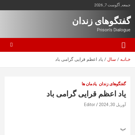
ه
جمعه, آگوست 7, 2026
حتوا
روید
گفتگوهای زندان
Prison's Dialogue
خـانـه
سال
یاد اعظم قرایی گرامی باد
گفتگوهای زندان
یادمان ها
یاد اعظم قرایی گرامی باد
آوریل 30, 2024
Editor
ب