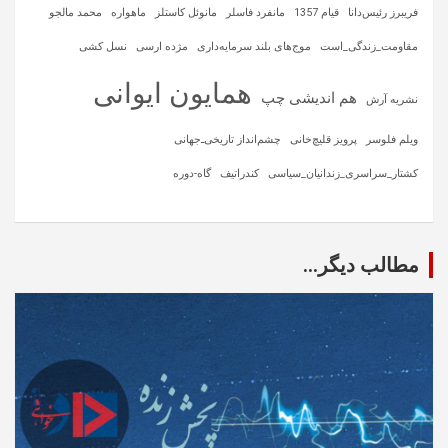
فریبرز رئیس‌دانا
قیام 1357
مانفرد فاسلر
مانوئل کاستلز
ماهواره‌
محمد مالجو
مقاومت_زندگی_است
موج‌های بلند سرمایه‌داری
مژده ارسی
نسل کشی
همایون ایوانی
هم اندیشی چپ
نشریه آرش
ویلم فلوسر
پرویز قلیچ‌خانی
چشم‌انداز تاریخی‌ـ‌جهانی
کشتار_سراسری_زندانیان_سیاسی
کندراتیف
گاه-دوره
مطالب دیگر...