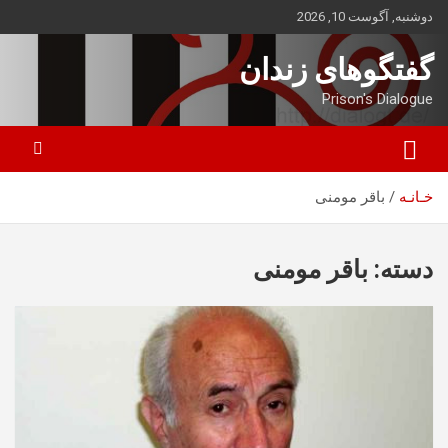
ه
دوشنبه, آگوست 10, 2026
حتوا
روید
گفتگوهای زندان
Prison's Dialogue
خـانـه
باقر مومنی
دسته:
باقر مومنی