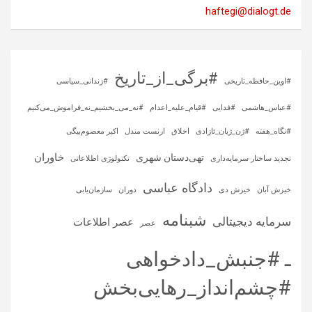
haftegi@dialogt.de
#برگی_از_تاریخ
#اوین_حافظه_تاریخی
#زندانی_سیاسی
#عباس_هاشمی
#فدایی
#قیام_علیه_اعدام
#نه_می_بخشیم_نه_فراموش_می‌کنیم
#نگاه_هفته
#ژن_ژیان_ئازادی
اخلاق
ارنست مندل
اکبر معصوم‌بیگی
خاوران
تهی‌دستان شهری
تجدید ساختار سرمایه‌داری
تکنولوژی اطلاعاتی
دادگاه عباسی
خیزش آبان
خیزش دی
دوران
سازمان‌یابی
شبنامه
سرمایه‌ دیجیتالی
عصر اطلاعات
عصر
ـ #جنبش_دادخواهی
#چشم‌انداز_رهایی‌بخش