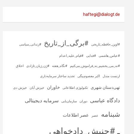
haftegi@dialogt.de
#برگی_از_تاریخ
#اوین_حافظه_تاریخی
#زندانی_سیاسی
#عباس_هاشمی
#فدایی
#قیام_علیه_اعدام
#نه_می_بخشیم_نه_فراموش_می‌کنیم
#نگاه_هفته
#ژن_ژیان_ئازادی
اخلاق
ارنست مندل
اکبر معصوم‌بیگی
تجدید ساختار سرمایه‌داری
خاوران
تهی‌دستان شهری
تکنولوژی اطلاعاتی
خیزش آبان
خیزش دی
دادگاه عباسی
سرمایه‌ دیجیتالی
دوران
سازمان‌یابی
شبنامه
عصر اطلاعات
عصر
ـ #جنبش_دادخواهی