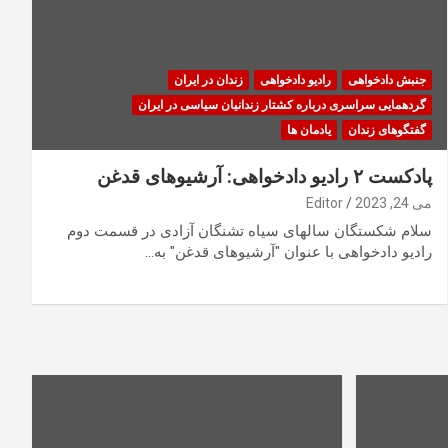
جنبش دادخواهی
رادیو دادخواهی
زندان در ایران
گردهمایی سراسری درباره کشتار زندانیان سیاسی در ایران
گفتگوهای زندان
یادمان ها
پادکست ۲ رادیو دادخواهی: آرشیوهای قدغن
می 24, 2023
Editor
سلام شکستگان سالهای سیاه تشنگان آزادی در قسمت دوم
رادیو دادخواهی با عنوان "آرشیوهای قدغن" به…