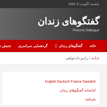
ه
یکشنبه, آگوست 9, 2026
حتوا
روید
گفتگوهای زندان
Prison's Dialogue
خانه
گفتگوهای زندان
گردهمایی سراسری
جنبش د
خـانـه
رادیو دادخواهی
English
Deutsch
France
Swedish
کتابخانه گفتگوهای زندان
شبنامه