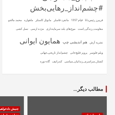
#چشم‌انداز_رهایی‌بخش
فریبرز رئیس‌دانا
قیام 1357
مانفرد فاسلر
مانوئل کاستلز
ماهواره‌
محمد مالجو
مقاومت_زندگی_است
موج‌های بلند سرمایه‌داری
مژده ارسی
نسل کشی
همایون ایوانی
هم اندیشی چپ
نشریه آرش
ویلم فلوسر
پرویز قلیچ‌خانی
چشم‌انداز تاریخی‌ـ‌جهانی
کشتار_سراسری_زندانیان_سیاسی
کندراتیف
گاه-دوره
مطالب دیگر...
جنبش دادخواه