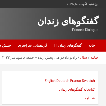
ه
پنج‌شنبه, آگوست 6, 2026
حتوا
روید
گفتگوهای زندان
Prison's Dialogue
خانه
گفتگوهای زندان
گردهمایی سراسری
جنبش د
خـانـه
سال
رادیو دادخواهی: پخش زنده – جمعه ۸ سپتامبر ۲۰۲۳
English
Deutsch
France
Swedish
کتابخانه گفتگوهای زندان
شبنامه