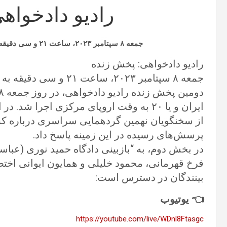
رادیو دادخواه
جمعه
۸
سپتامبر
۲۰۲۳
، ساعت
۲۱ و سی دقیقه به وقت ایران
رادیو دادخواهی: پخش زنده
جمعه ۸ سپتامبر ۲۰۲۳، ساعت ۲۱ و سی دقیقه به وقت ایران و یا ۲۰ به وقت اروپای مرکزی
ایران و یا ۲۰ به وقت اروپای مرکزی اجرا
از سخنگویان نهمین گردهمایی سراسری درباره کشت
پرسش‌های رسیده در این زمینه پاسخ داد.
در بخش دوم، به “بازبینی دادگاه حمید نوری (عبا
فرخ قهرمانی، محمود خلیلی و همایون ایوانی اختص
بینندگان در دسترس است:
👈 یوتیوب
https://youtube.com/live/WDnl8Ftasgc