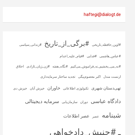
haftegi@dialogt.de
#برگی_از_تاریخ
#اوین_حافظه_تاریخی
#زندانی_سیاسی
#عباس_هاشمی
#فدایی
#قیام_علیه_اعدام
#نه_می_بخشیم_نه_فراموش_می‌کنیم
#نگاه_هفته
#ژن_ژیان_ئازادی
اخلاق
ارنست مندل
اکبر معصوم‌بیگی
تجدید ساختار سرمایه‌داری
خاوران
تهی‌دستان شهری
تکنولوژی اطلاعاتی
خیزش آبان
خیزش دی
دادگاه عباسی
سرمایه‌ دیجیتالی
دوران
سازمان‌یابی
شبنامه
عصر اطلاعات
عصر
ـ #جنبش_دادخواهی