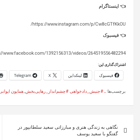
👈 اینستاگرام
https://www.instagram.com/p/Cw8cGTfKkOU/
👈 فیسبوک
s://www.facebook.com/1392156313/videos/264519556482294/
اشتراک‌گذاری این:
فیسبوک
لینکداین
X
Telegram
برچسب‌ها:
ـ #جنبش_دادخواهی #چشم‌انداز_رهایی‌بخش
,
همایون ایوانی
راهبری
نگاهی به زندگی هنری و مبارزاتی سعید سلطانپور در
نوشته
گفتگو با سعید یوسف