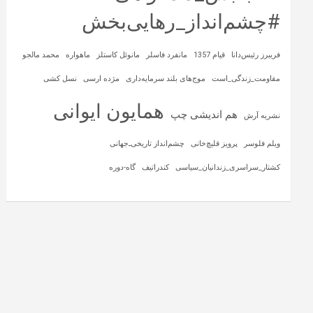
#چشم‌انداز_رهایی‌بخش
فریبرز رئیس‌دانا
قیام 1357
مانفرد فاسلر
مانوئل کاستلز
ماهواره‌
محمد مالجو
مقاومت_زندگی_است
موج‌های بلند سرمایه‌داری
مژده ارسی
نسل کشی
همایون ایوانی
هم اندیشی چپ
نشریه آرش
ویلم فلوسر
پرویز قلیچ‌خانی
چشم‌انداز تاریخی‌ـ‌جهانی
کشتار_سراسری_زندانیان_سیاسی
کندراتیف
گاه-دوره