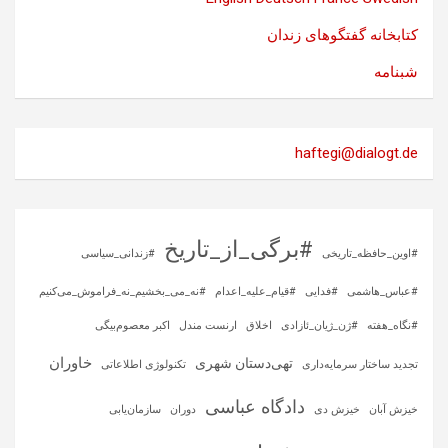
کتابخانه گفتگوهای زندان
شبنامه
haftegi@dialogt.de
#برگی_از_تاریخ
#اوین_حافظه_تاریخی
#زندانی_سیاسی
#عباس_هاشمی
#فدایی
#قیام_علیه_اعدام
#نه_می_بخشیم_نه_فراموش_می‌کنیم
#نگاه_هفته
#ژن_ژیان_ئازادی
اخلاق
ارنست مندل
اکبر معصوم‌بیگی
خاوران
تهی‌دستان شهری
تجدید ساختار سرمایه‌داری
تکنولوژی اطلاعاتی
دادگاه عباسی
خیزش آبان
خیزش دی
دوران
سازمان‌یابی