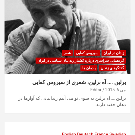
زندان در ایران
سیروس کفایی
شعر
گردهمایی سراسری درباره کشتار زندانیان سیاسی در ایران
گفتگوهای زندان
یادمان ها
برلین …. آه برلین، شعری از سیروس کفایی
می 6, 2015
Editor
برلین …. آه برلین به سوی تو می آییم زندانیانی که آوارها در
دهان خفته دارند…
English
Deutsch
France
Swedish