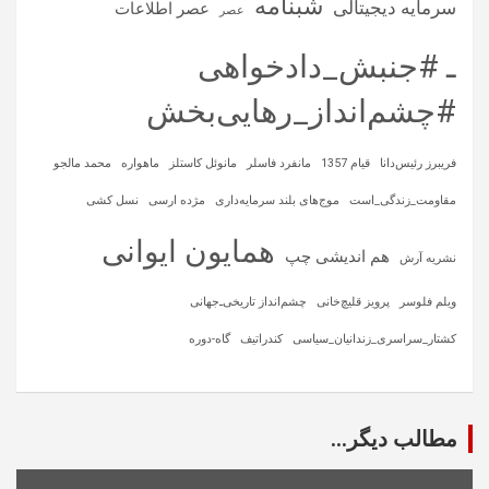
شبنامه
سرمایه‌ دیجیتالی
عصر اطلاعات
عصر
ـ #جنبش_دادخواهی
#چشم‌انداز_رهایی‌بخش
فریبرز رئیس‌دانا
قیام 1357
مانفرد فاسلر
مانوئل کاستلز
ماهواره‌
محمد مالجو
مقاومت_زندگی_است
موج‌های بلند سرمایه‌داری
مژده ارسی
نسل کشی
همایون ایوانی
هم اندیشی چپ
نشریه آرش
ویلم فلوسر
پرویز قلیچ‌خانی
چشم‌انداز تاریخی‌ـ‌جهانی
کشتار_سراسری_زندانیان_سیاسی
کندراتیف
گاه-دوره
مطالب دیگر...