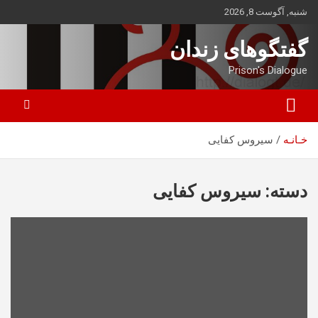
ه
شنبه, آگوست 8, 2026
حتوا
روید
گفتگوهای زندان
Prison's Dialogue
خـانـه
سیروس کفایی
دسته:
سیروس کفایی