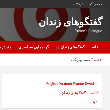
ه
جمعه, آگوست 7, 2026
حتوا
روید
گفتگوهای زندان
Prison's Dialogue
خانه
گفتگوهای زندان
گردهمایی سراسری
جنبش د
خـانـه
صمد بهرنگی
English
Deutsch
France
Swedish
کتابخانه گفتگوهای زندان
شبنامه