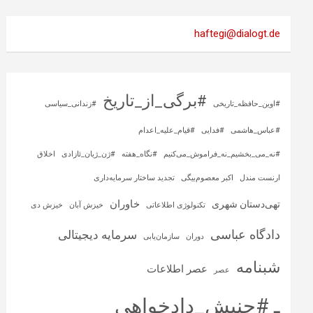
haftegi@dialogt.de
#برگی_از_تاریخ
#اوین_حافظه_تاریخی
#زندانی_سیاسی
#عباس_هاشمی
#فدایی
#قیام_علیه_اعدام
#نه_می_بخشیم_نه_فراموش_می‌کنیم
#نگاه_هفته
#ژن_ژیان_ئازادی
اخلاق
ارنست مندل
اکبر معصوم‌بیگی
تجدید ساختار سرمایه‌داری
خاوران
تهی‌دستان شهری
تکنولوژی اطلاعاتی
خیزش آبان
خیزش دی
دادگاه عباسی
سرمایه‌ دیجیتالی
دوران
سازمان‌یابی
شبنامه
عصر اطلاعات
عصر
ـ #جنبش_دادخواهی