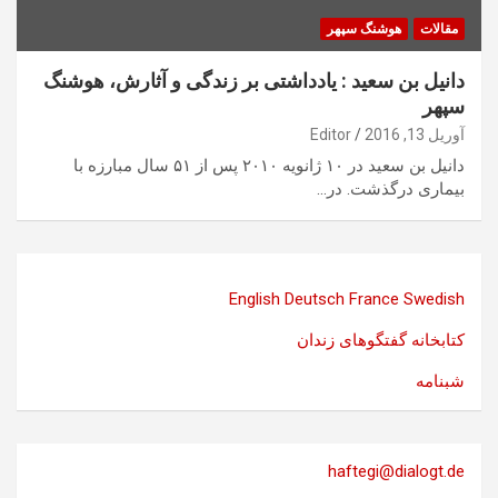
مقالات
هوشنگ سپهر
دانيل بن سعيد : يادداشتی بر زندگی و آثارش، ھوشنگ
سپھر
آوریل 13, 2016
Editor
دانيل بن سعيد در ١٠ ژانويه ٢٠١٠ پس از ۵١ سال مبارزه با
بيماری درگذشت. در…
English
Deutsch
France
Swedish
کتابخانه گفتگوهای زندان
شبنامه
haftegi@dialogt.de