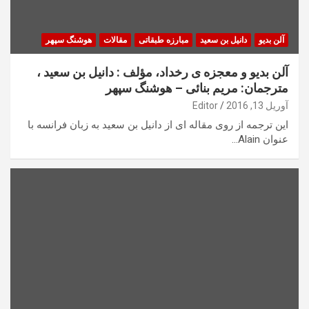
آلن بديو
دانیل بن سعید
مبارزه طبقاتی
مقالات
هوشنگ سپهر
آلن بديو و معجزه ی رخداد، مؤلف : دانيل بن سعيد ،
مترجمان: مريم بنائی – ھوشنگ سپھر
آوریل 13, 2016
Editor
اين ترجمه از روی مقاله ای از دانيل بن سعيد به زبان فرانسه با
عنوان Alain…