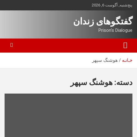
ه
پنج‌شنبه, آگوست 6, 2026
حتوا
روید
گفتگوهای زندان
Prison's Dialogue
خـانـه
هوشنگ سپهر
دسته:
هوشنگ سپهر