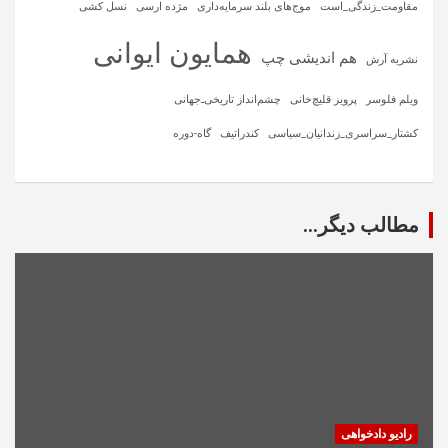
مقاومت_زندگی_است
موج‌های بلند سرمایه‌داری
مژده ارسی
نسل کشی
همایون ایوانی
هم اندیشی چپ
نشریه آرش
ویلم فلوسر
پرویز قلیچ‌خانی
چشم‌انداز تاریخی‌ـ‌جهانی
کشتار_سراسری_زندانیان_سیاسی
کندراتیف
گاه-دوره
مطالب دیگر...
رادیو دادخواهی