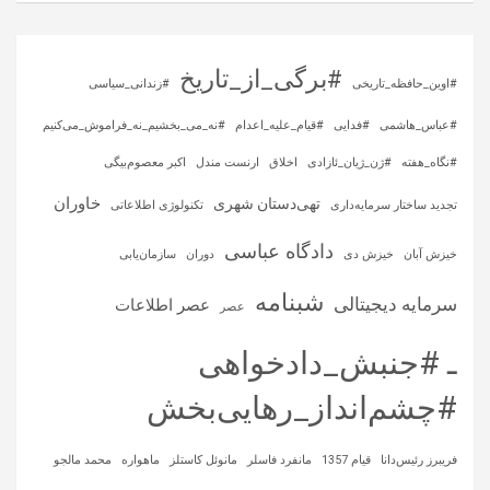
#برگی_از_تاریخ
#اوین_حافظه_تاریخی
#زندانی_سیاسی
#عباس_هاشمی
#فدایی
#قیام_علیه_اعدام
#نه_می_بخشیم_نه_فراموش_می‌کنیم
#نگاه_هفته
#ژن_ژیان_ئازادی
اخلاق
ارنست مندل
اکبر معصوم‌بیگی
خاوران
تهی‌دستان شهری
تجدید ساختار سرمایه‌داری
تکنولوژی اطلاعاتی
دادگاه عباسی
خیزش آبان
خیزش دی
دوران
سازمان‌یابی
شبنامه
سرمایه‌ دیجیتالی
عصر اطلاعات
عصر
ـ #جنبش_دادخواهی
#چشم‌انداز_رهایی‌بخش
فریبرز رئیس‌دانا
قیام 1357
مانفرد فاسلر
مانوئل کاستلز
ماهواره‌
محمد مالجو