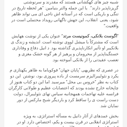
شبيه چيز ھای کھکشانی ھستند که مقدرند و سرنوشتی
گريزناپذير دارند”. يا اين جمله والتر بنيامين: “ھر لحظه تاريخ در
تنگی و باريکی است که در آستانه اش ناجی ای می تواند ظاھر
شود، يعنی انقلاب، اين جھش ناگھانی رويداد محتملی است در
واقعيت
.”
“
اگوست بلانکی، کمونيست مرتد
” عنوان يکی از نوشت هھايش
است که مشترکاً با ميشل لووی نوشته است. انديشه و زندگ ی
بلانکیبر او تأثير انکارناپذيری گذاشته بود. د انيل دفاع و وفاداری
خستگیناپذير از محرومان و پرھيز از ھر گونه خشک مغزی و
تعصب عقيدتی را از بلانکی آموخته بود.
در عصری که نظريهی “پايان جھان” فوکوياما به ظاھر يکهتازی م
یکرد و نئوليبراليزم سرمست از باده پيروزی بود، نوشتن اين دو
کتاب به نظر “خروس بی محل” میرسيد. اما اين دو کتاب ھنوز از
چاپخانه خارج نشده بودند که اعتصابات عظيم و طولانی کارگران
فرانسه عليه تھاجمات ھمهجانبه سياس تھای نئوليبرال، دولت
دست راست ی را ساقط کرد و بارديگر شبح مارکس از دور
نمايان شد.
بخش عمدهای از آثار دانيل به مسأله استراتژی، به ويژه
استراتژی انقلابی در قرن بيست و يکم، اختصاص دارد. او در
١۶