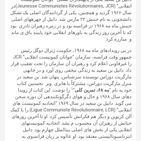
انقلابى” (Jeunesse Communistes Révolutionnaires, JCR)در
سال ١٩۶۶ گرديد و ھمچنين، يكى از گردانندگان اصلی يک تشکل
دانشجويی به نام جنبش ٢٢ مارس شد. دانيل از چھرهھای اصلی
جنبش ماه مه ١٩۶٨ در فرانسه بود و در زمره رھبران نادری بود
که تا آخرين روز زندگی به باورھای انقلابی خود پایبند باق ی ماند
و مبارزه کرد.
در پی رویدادھای ماه مه ١٩۶٨، حکومت ژنرال دوگل رئيس
جمھور وقت فرانسه، سازمان “جوانان کمونيست انقلابی” JCR
را غيرقاونی اعلام کرد و رھبران آن سازمان را تحت تعقيب قرار
داد. دانيل بن سعيد به زندگی مخفی روی آورد و در خانهی
مارگريت دوراس نويسنده سرشناس، پنھان شد. بن سعيد در
منزل مارگريت دوراس، مشترکاً با ھانری وبر نخستين کتاب
١
خود به نام “
مه
۶٨
، تمرين کلی
“
را نوشت. اين کتاب از رويدا
دھای سال ١٩۶٨ و حال و ھوای دگرگونکنندهی آن دوره سخن
می گويد. دانيل بن سعيد در سال ١٩۶٩ “اتحاديه کمونيست ھای
انقلابی” (Ligue Communiste Révolutionnaire, LCR) را با کمک
آلن کريوين و ديگر ھم فکرانش تأسيس کرد. او تا آخرين روزھای
حياتش از رھبران آن محسوب م یشد. اتحاديه کمونيستھای
انقلابی يکی از بخش ھای اصلی بينالملل چھارم بود. دانيل
انترناسيوناليستی معتقد بود. او عالوه بر زبان فرانسوی به