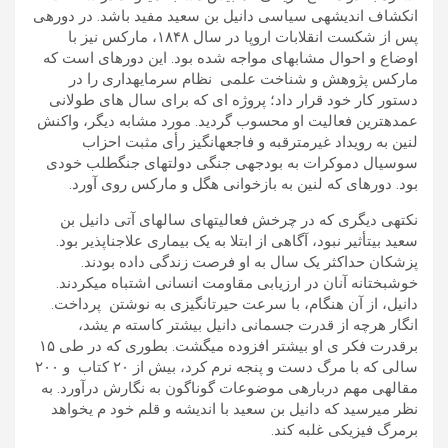
انکشاف انديشهی سياسی دانيل بن سعيد مفيد باشد. در دورهی
پس از شکست انقلابات اروپا در سال ١٨۴٨، مارکس نيز با
اوضاع و احوال مشابهای مواجه شده بود. اين دورهای است که
مارکس پژوھش و شناخت علمی نظام سرمايهداری را در
دستور کار خود قرار داد؛ پروژه ای که برای سال ھای طولانی
عمدهترين فعاليت او محسوب گرديد. مورد مشابه ديگر، واکنش
لنين به رويداد غيرمترقبه و فاجعهانگيز رأی مثبت احزاب
سوسيال دموکرات به بودجهی جنگی دولتھای جنگطلب خودی
بود. دورهای که لنين به بازخوانی ھگل و مارکس روی آورد.
نکتهی ديگری که در چرخش فعاليتھای سالھای آتی دانيل بن
سعيد بیتأثير نبود، آگاھی از ابتلا به يک بيماری علاجناپذير بود.
پزشکان حداکثر يک سال به او فرصت زندگی داده بودند.
خوشبختانه آنان در ارزيابی مقاومت انسانی اشتباه میکردند.
دانيل، از آن ھنگام، با سرعت حيرتانگيزی به نوشتن پرداخت.
انگار ھرچه از قدرت جسمانی دانيل بيشتر کاسته م یشد،
برقدرت فکر ی او بيشتر افزوده میگشت. بطوری که در طی ١۵
سالی که با مرگ دست و پنجه نرم کرد، بيش از ٢٠ کتاب و ٢٠٠
مقالهی مھم دربارهی موضوعات گوناگون به نگارش درآورد. به
نظر میرسيد که دانيل بن سعيد با انديشه و قلم خود م یخواھد
برمرگ فيزيکی غلبه کند.