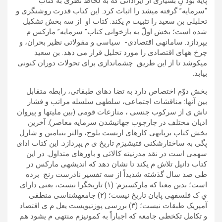
پايه بود نِ بسياری از ايراداتی که به لحاظ نظری به کتاب
“سرمايه” گرفته میشد را اثبات کرد. اين کتاب قدرت روشنگری و
تحليلی بن سعيد را تثبيت م یکند. کتاب او از سه بخش تشکيل
شده است؛ بخش اولّ به بازخوانی کتاب” سرمايه” مارکس م
یپردازد. سامانهی اقتصادی- سياسی و مقولاتی نظير بحران، و
چرخ هھای اقتصادی را مورد تحليل قرار می دھد. بن سعيد
میکوشد تا از اين طريق چشماندازی برای تحولات دوران کنونی
بيابد.
بخش دوّم اختصاص دارد به تضا دھای طبقاتی، رابطه متقابل
بين آنھا: مناقشات اجتماعی، سلطهی سلسله مراتب و فشار
ناش ی از سرکوب جنسی ، منازعات قومی (بين مليتھا و پيروان
اديان مختلف در چارچوب جھانیشدن سرمايه معاصر). آخرين
بخش کتاب برپايهی کارھای ارنست بلوخ، والتر بنيامين و شارل
پگی به ساختارشکنی فتيشيزم تاريخ ی م یپردازد. اين کتاب ادای
سھمی است در نقد مدرنيته کالائی و باورھای متداول. در اين
کتاب دانيل تلاش م یکند تا نشان دھد که انديشهی مارکس در
طی صد سال گذشته شديداً از سه تفسير نادرست رنج برده
است؛ بدين معنا که مارکسيزم: (١) تاريخگرا نيست، يعنی دارای
ي ک فلسفهی پايان تاريخ نيست؛ (٢) جامعهشناسی منطقی
آمپريک طبقات نيست؛ (٣) بررسی پوزتيويست یعل م ی اقتصاد
و تکامل تکخطی جامعه که اجباراً به کمونيزم منتھی م یشود ھم