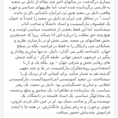
بيماری درگذشت. در سالھای اخير چند مقاله از دانيل بن سعيد
به فارسی برگردانيده شده است. اما نظريهھای سياسی و چھره
واقعی دانيل بن سعيد ھنوز نزد ايرانيان ناشناس باق ی مانده
†
است.
در محافل چپ ايران ی دانيل بن سعيد را عمدتاً به عنوان
يک فيلسوف مارکسيست و استاد دانشگا هِ صاحب کتاب
میشناسند. اما اين فقط بخشی از شخصيت سياسی اوست و به
ھيچ وجه حق مطلب را درباره اش ادا نمیکند. زيرا که عمدهترين
بخش فعاليتھای بن سعيد، يعنی نقش او در بازسازی نظری و
تشکيلاتی چپ راديکال را نه فقط در فرانسه، بلکه در سطح
جھان، ناشناخته باقی می-گذارد. دانيل، نه تنھا مبارزی وفادار و
پیگير در عرصهی جنبش جھانی طبقه کارگر – و کليه جنبش
ھای رھايی بخش و مترقی جھان – بود ،بلکه يک ی از با
استعدادترين روشنفکران مارکسيست در ط ی چند دھهی
گذشته ھم به شمار میآمد. برای کسانی که از نزديک او را
میشناختند، بن سعيد کمونيستی انترناسيوناليست، مارکسيستی
انقلابی، و مبارزی خستگیناپذير بود. دانيل بن سعيد، يک رھبر
سياسی، يک سازمانده ی تظاھرات، يک سخنور و مبلغ برجسته،
يک مجادلهگر سياسی، يک استاد فلسفه در دانشگاه، يک
نويسنده پرکار و صاحب سبک بود. او در عين حال فردی فروتن،
خوش برخورد، و به رغم بيماری جانگدازش، در ھمه جا با لبخند
فراموش نشدنیاش حضور میيافت.