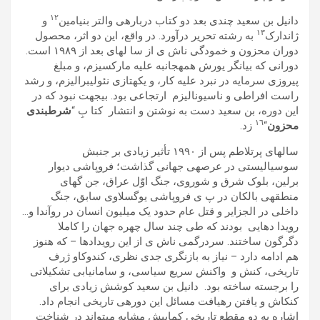
١٢
دانيل بن سعيد چندی بعد دو کتاب دربارهی والتر بنيامين
و
١٣
ژاندارک
به رشته تحرير درآورد. در واقع، اين دو اثر، محصول
دوران محزون و خمودگی ناش ی از سا لھای بعد از ١٩٨٩ است.
دورانی که بيانگر يورش ھمهجانبه عليه مارکسيزم، و مبلغ
پيروزی سرمايه در نبرد عليه کار، و يکهتازی نئوليبراليزم، و رشد
راست افراطی و ناسيوناليزم ارتجاعی بود. بیجھت نبود که در
اين دوره، بن سعيد دست به نوشتن و انتشار کتا بِ “
شرطبندی
١٦
محزون
“
زد.
سالھای پرتلاطم پس از ١٩٩٠ تأثير زيادی بر جنبش
سوسياليستی در عرصهی جھانی گذاشت؛ فروپاشی ديوار
برلين، بلوک شرق و شوروی، جنگ اوّل عراق، جن گھای
منطقهی بالکان در پ ی فروپاشی يوگسلاوی سابق، جنگ
داخلی در الجزاير و قتل عام حدود يک ميليون انسان در روآندا و…
رويدا دھايی بودند که طی چند سال چھره جھان را کاملا
دگرگون ساختند. سردرگمی ناش ی از اين رويدادھا – که ھنوز
ھم ادامه دارد – نياز به بازنگری جدی نظری، کندوکاو ژرف
تاريخی، کنش و واکنش سريع سياسی، و سامانيابی تشکيلاتی
را برجسته ساخته بود. دانيل بن سعيد کوشش زيادی برای
کنکاش و يافتن رھيافت مسائل اين دورهی تاريخی انجام داد.
اشاره به دو مقطع تاريخی کمابيش مشابه میتواند در شناخت