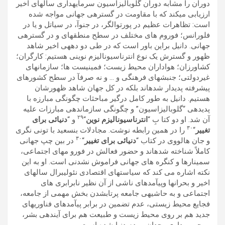
دوران را مشابه دوران گلوباليزاسيون سرمايهداری سالھای اخير
ارزيابی میکند که با مقاومت در گسترهی جھانی مواجه شده
است: تظاھرات عظيم در پورتوالگر، در جنوآ، در سياتل و يا در
فلورانس؛ فوروم ھای مختلف در سطح منطقهای و در گسترهی
جھانی. دانيل براين باور است که در طی دو دھهی اخير شاھد
ظھور و گسترش يک نوع انترناسيوناليزم نوينی ھستيم: کارگران؛
کشاورزان؛ ھواداران محيط زيست؛ فمينيست ھا؛ سازمانھای
غيردولتی؛ جنبشھای فرھنگی و … و نه صرفآ در سطح کشورھای
پيشرفته پديدار شدهاند بلکه در کل جھان شاھد ظھورشان
ھستيم. دانيل به طور کامل درگير مباحثات چگونگی مبارزه با
پديدهی “گلوباليزاسيون” و چگونگی سازماندھی مبارزات عليه
٢٩
آن شد. او دو کتا بِ “
انترناسيوناليزم نوين
“
و “
دنيائی برای
٣٠
تغيير
“
را در ھمين رابطه نوشت. مجادلات بنسعيد با تونی نگری
٣٠
و جان ھالووی در کتاب “
دنيائی برای تغيير
“
در بين چپ جھانی
کاملاً شناخته شدهاند و حضور فعالش در فورو مھای اجتماعی،
سمينارھا و کنگره ھای جھانی فراموش نشدنی است. او به اين
نکته اشاره می کند که سياستھای اقتصادی نئوليبرال سالھای
اخير و بحرانھا وپیآمدھای ناشی از آن نظير نابرابری ھای
اجتماعی و به حاشيهی جامعه پرتابشدن بخش مھمی از جامعه،
فجايع محيط زيستی، عدم تضمين در برابر پیآمدھای فناوریھای
جديد ھم بر روی محيط زيست و طبيعت ھم برای آيندهی بشر،