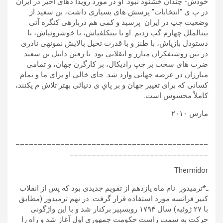
خودش- چندان خشنود نبود. او در مورد رويدا دھای اخير در ايران
در پ ی “انتخابات” پرسش ھای بسياری داشت، بن سعيد از
وضعيت چپ در ايران پرسيد و کمی ھم دربارهی کنگره آتی
بينالملل چھارم گپ زديم. او با بیتکلفیاش، با خوشروئیاش، با
دستودل بازیاش، با طنز و با قدرت تخيل بالايش نمونهی نادری
در بين روشنفکران مبارز و انقلابی بود. با رفتن دانيل بن سعيد
ضرب های سخت بر چپ راديکال، بر کارگرن جھان، و تمامی
مبارزان در عرصه جھانی وارد شد. جای خالی او برای ما و تمام
کسانی که برای تغيير جھان و بر پاي ی دنيائی بھتر تلاش م یکنند،
کاملاً محسوس است.
مارس ٢٠١٠
___________________________________________
_______________________________
Thermidor
ـ*ترميدور نام ماه يازدھم از تقويم جديدی بود که پس از انقلاب
کبير فرانسه مورد استفاده قرار گرفت. در نھم ترميدور (مطابق
با ٢٧ ژوئيه) سال ١٧٩۴ روبسپير برکنار شد و با اين واژگونی
حرکت به سمت راست حکومت جمھوری اول آغاز شد و راه را