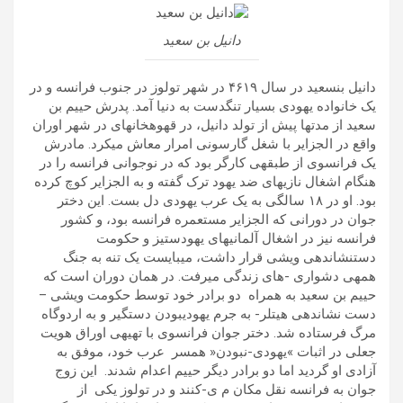
دانیل بن سعید
دانيل بنسعيد در سال ۴۶١٩ در شھر تولوز در جنوب فرانسه و در
يک خانواده يھودی بسيار تنگدست به دنيا آمد. پدرش حييم بن
سعيد از مدتھا پيش از تولد دانيل، در قھوهخانهای در شھر اوران
واقع در الجزاير با شغل گارسونی امرار معاش میکرد. مادرش
يک فرانسوی از طبقهی کارگر بود که در نوجوانی فرانسه را در
ھنگام اشغال نازیھای ضد يھود ترک گفته و به الجزاير کوچ کرده
بود. او در ١٨ سالگی به يک عرب يھودی دل بست. اين دختر
جوان در دورانی که الجزاير مستعمره فرانسه بود، و کشور
فرانسه نيز در اشغال آلمانیھای يھودستيز و حکومت
دستنشاندهی ويشی قرار داشت، میبايست يک تنه به جنگ
ھمهی دشواری -ھای زندگی میرفت. در ھمان دوران است که
حييم بن سعيد به ھمراه دو برادر خود توسط حکومت ويشی –
دست نشاندهی ھيتلر- به جرم يھودیبودن دستگير و به اردوگاه
مرگ فرستاده شد. دختر جوان فرانسوی با تھيهی اوراق ھويت
جعلی در اثبات »يھودی-نبودن« ھمسر عرب خود، موفق به
آزادی او گرديد اما دو برادر ديگر حييم اعدام شدند. اين زوج
جوان به فرانسه نقل مکان م ی-کنند و در تولوز يکی از