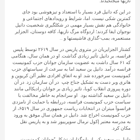
نازیھا میجنگيدند.
در اين که دانيل فرد بسيار با استعداد و تيزھوشی بود جای
کمترين شکی نيست. اما، شرايط و رويدادھای اجتماعی و
خانوادگی ھم نقش بسيار مھمی در شکلگيری شخصيت دانيل
نوجوان ايفا کردند؛ اردوگاه مرگ نازیھا، کافه دوستان، الجزاير
مستعمره، بمب-گذاری فاشيستھا و …
کشتار الجزايريان در متروی پاريس در سال ٢۶١٩ توسط پليس
فرانسه، بر دانيل تأثير زيادی گذاشت. او در ھمان سال، ھنگامی
که ۶١ سال داشت به عضويت سازمان جوانان حزب کمونيست
فرانسه درآمد. دانيل بن سعيد اما به سرعت از سياستھای حزب
کمونيست سرخورده شد. او به اتفاق افرادی نظير آلن کريوين و
ھانری وبر دست به تشکيل جناح چپ در آن سازمان زد. در آن
دوره پيروزی انقلاب کوبا، تاثير زيادی بر جوانان راديکالی مانند
دانيل بن سعيد گذاشته بود. او سرانجام به خاطر مخالفت با
سياست حزب کمونيست فرانسه، دررابطه با حمايت از نامزدی
فرانسوآ ميتران در انتخابات رياست جمھوری در سال ۶۵١٩، از
حزب کمونيست اخراج شد. دانيل در ھمان سال موفق به ورود
به مدرسه معتبر إکول نرمال سوپرييور شد و به پاريس نقل
مکان کرد.
دانيل بن سعيد يكى از پايهگذاران تشكل “جوانان كمونيست