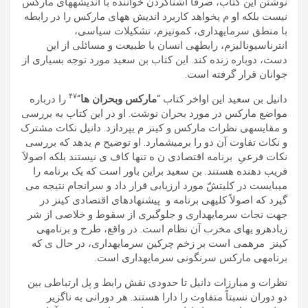
نوشتن اين کتاب، صرفاً آشناکردن خواننده با انديشهھای مارکس
نيست بلکه او م یخواھد کاربرد انديش هھای مارکس را در رابطه
با منطق سرمايهداری، کمونيزم، تشکيلات سياسی،
انترناسيوناليزم، رابطهی انسان با طبيعت و مسائلی از اين
دست، دوباره زنده کند. اين کتاب بن سعيد مورد توجه بسياری از
جوانان قرار گرفته است.
۴٧
دانيل بن سعيد اين اواخر کتاب “
مارکس وبحران ھا
“
را درباره
مواضع مارکس در مورد بحران نوشت. او در اين کتاب به بررسی
و مقايسهی نظرات مارکس و کينز م یپردازد. دانيل نکات مشترک
و نکات تفاوت آن دو را برمیشمارد. او توضيح م یدھد که بررسی
نکات فرعیِ برنامه اقتصادی ن ه تنھا کاف ی نيستند بلکه اصولاَ
فريب دھنده ھستند. بن سعيد براين باور است که يک برنامه را
میبايست در کليتشّ مورد ارزيابی قرار داد و سرانجام نتيجه می
گيرد که اصولاً کليهی برنامه و پيشنھادھای اقتصادی کينز در
جھت نجات سرمايهداری و جلوگيری از سقوط و خلاصی از شر
زيادهرو یھای مخرب آن نظام است. در واقع، طرح و برنامهی
کينز مرھمی است بر زخم چرکين سرمايهداری، در حال ی که
برنامهی مارکس سرنگونی سرمايهداری است.
نظرات و مبارزات دانيل تا حدودی نقش رابط و پل ارتباطی بين
دو دوران نسبتاً متفاوت را دارا ھستند. ھر دورانی به ناگزير