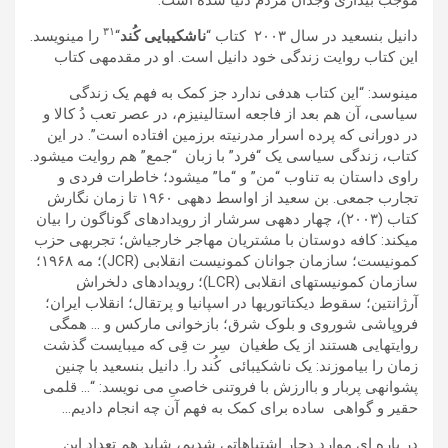
موجب بيداری وجدان مردم دنيا شده است.
٣١
دانيل بنسعيد در سال ٢٠٠٣ کتاب “
ناشکيبايی کُند
“
را مینويسد.
اين کتاب روايت زندگی خود دانيل است. او در مقدمهی کتاب
مینوسد: “اين کتاب ھدفی ندارد جز کمک به فھم يک زندگی
سياسی، آن ھم بعد از فاجعه استالينيزم، در عصر تعب دُ کالا و
در دورانی که پرده اسرار مدرنيته برزمين افتاده است”. در اين
کتاب، زندگی سياسی يک “فرد” با زبان “جمع” ھم روايت میشود.
راوی داستان به تناوب “من” و “ما” میشود؛ خاطرات فردی و
تجارب جمعی. بن سعيد از اواسط دھهی ١٩۶٠ تا زمان نگارش
کتاب (٢٠٠٣)، چھار دھهی سرشار از رويدادھای گوناگون را بيان
میکند: کافه دوستان با مشتريان مھاجر خارجیاش؛ تجربهی حزب
کمونيست؛ سازمان جوانان کمونيست انقلابی (JCR)؛ مه ١٩۶٨؛
سازمان کمونيستھای انقلابی (LCR)؛ رويدادھای دلخراش
آرژانتين؛ سقوط ديکتاتوریھا در اسپانيا و پرتقال؛ انقلاب ايران؛
فروپاشی شوروی و بلوک شرق؛ بازخوانی مارکس و … ھمگی
روايتھايی ھستند از يک طغيان سِر ت قِی که میبايست گذشت
زمان را بياموزند: يک ناشکيبائی کُند را. دانيل بنسعيد با چنين
پشوانهی پربار و باارزش با فروتنی خاصیِ می نويسد: “… قلمی
حقير و گواھی
ساده برای کمک به فھم آن چه انجام داديم…
در پاره ای موارد دچار اشتباھاتی شديم، شايد ھم تعداد اين