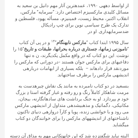
از اواسط دھهی ١٩٩٠، عمدهترين آثار مھم دانيل بن سعيد به
مسائل کليدی مارکسيزم اختصاص دارد: “سرمايه” مارکس،
انقلاب اکتبر، محيط زيست، فمينيزم، مسأله يھود، فلسطين و
تدارک يک طرح سياسی نوين برای چپ راديکال
ضدسرمايهداری. او در
١۴
سال ١٩٩۵ ابتدا کتاب “
مارکس نابھنگام
“
و در پی آن کتاب
“
ناموزنی زمانھا، جستاری درباره بحرانھا، طبقات و تاريخ
“١۵ را
نوشت. اين دو کتاب که در واقع مکمل يکديگرند، ن ه تنھا
دفاعيهای برای مارکس جوان ھستند -در دورانی که مارکس را
موردنقد قرار دادهاند – بلکه بسياری از ابھامات دربارهی
انديشهی مارکس را برطرف ساختهاند.
بنسعيد در دو کتاب نامبرده به مانند يک نقاش چيرهدست به
مرمت شاھکار کاملاً رنگ و رو رفته و غبار گرفته استا دِ بزرگ
خود م یپردازد. او به جنگ برداشت ھای سادهانگارنه، بیجان،
مکانيکی، دگماتيک و مذھبیشدهی متداول از انديشهی مارکس
می رود و با خوانشی زنده، پويا و کارآ دروازهی دنيای تاکنون
ناشناختهای از انديشهھای مارکس را برای خوانندگان دو کتاب
میگشايد.
البته نبايد شگفتزده شد که اين خانهتکانی مھم به مذاق آن دسته