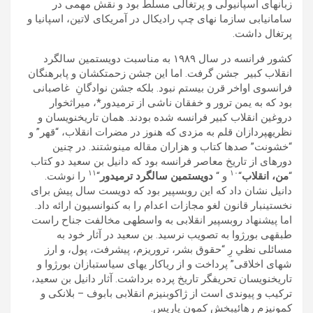
زبانھای اسپانيولی و پرتغالی مسلط بود و نقش مھمی در
سامانيابی سازما نھای چپ راديکال در آمريکای لاتين، اسپانيا و
پرتغال داشت.
کشور فرانسه در سال ١٩٨٩ به مناسبت دويستمين سالگرد
انقلاب کبير جشن گرفت. اما اين جشن زحمتکشان و پابرھنگان
فرانسوی اواخر قرن بيستم نبود. بلکه جشن نوادگانِ غاصبانی
بود که به يمن ترور و خفقان ناشی از ترميدور*، ميراثخوار
دروغين انقلاب کبير فرانسه شده بودند. ھمان تاريخنويسان و
نظريهپردازان قلم به مزدی که ھنوز در مضرات انقلاب، “قھر” و
“خشونت” صدھا کتاب و ھزاران مقاله مینوشتند. در چنين
دورهای از تاريخ معاصر فرانسه بود که دانيل بن سعيد دو کتاب
١١
١٠
“
من، انقلاب
“
و “
دويستمين سالگرد ترميدور
“
را نوشت.
دانيل نشان داد که اين روبسپير بود که دويست سال پيش برای
نخستينبار قانون لغو مجازات اعدام را به کنوانسيون ارائه داد.
اما پيشنھاد روبسپير انقلابی به واسطهی مخالفت جناح راست
طبقهی بورژوا به تصويب نرسيد. بن سعيد در آثار خود به
مسائلی نظي رِ “حقوق بشر، تروريزم، پيشرفت، پول، و ارز
شھای اخلاقی” پرداخت و از رياکار یھای سياستبازان بورژوا و
تاريخنويسان تحريفگر تاريخ پرده برداشت. آثار دانيل بن سعيد،
ترکيب و پيوندی است از ژاکوبنيزم انقلابی بابوف – بلانکی و
کمونيزم رھائیبخش کمون پاريس.