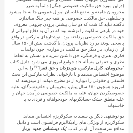
(دراين مورد حق مالکيت خصوصی جنگل) دائمأ به ضرر
محرومان جامعه و به نفع غاصبان اموال عمومی جا به جا میشود
و سلطهی حق مالکيت خصوصی بر ھمه چيز چنگ میاندازد.
ناگفته نبايد گذاشت که دو سال پيشتر، پرودن جزوهی معروف
خود در بارهی مالکيت را نوشته بود که در آن به دفاع ليبرالی از
حق مالکيت خصوصی پرداخته بود. نوشتارھای مارکس در واقع
پاسخی بودند در رد نظريات پرودن. با گذشت بيش از ١۵٠ سال
از آن زمان، بار ديگر حق مالکيت در مواردی چون توليدات
فکری، ھنری و فرھنگی، حق داشتن سرپناه و مسکن به لحاظ
نظری و حقوقی مسأله حاد جوامع امروزی می شود. دانيل کتاب
٣۶
“
محرومان، کارل مارکس، چوبدزدان و حق فقرا
“
را به اين
موضوع اختصاص میدھد و با بازخوانی نظرات مارکس اين بحث
فلسفی و حقوقی را دوباره از نو مطرح میکند. او مینويسد که
امروزه ھمچون ١۵٠ سال پيش، محرومان و خلعيدشدگان، عليه
خصوصیکردن جھان، عليه به مالکيت خصوصی درآمدن جھان و
عليه منطق خشک حسابگریھای خودخواھانه و فردی به پا
خاستهاند.
دو نوشتهی ديگر بن سعيد به سکولاريزم اختصاص میيابد.
سکولاريزم از ويژگی ھای راديکاليزم فرانسوی است و دانيل
مدافع سرسخت آن. او در کتاب “
يک دينشناس جديد: برنار