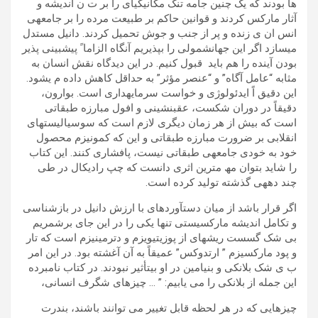
ھا بودند که يک چنين جامه تنگ مکانيکیای را بر ت ن انديشه و
آثار مارکس کردند و قوانين حاکم بر طبيعت مرده را بر جامعهی
انس ان ی زنده و پر از جنب و جوش تحميل کردند. دانيل مستدل
میسازد اگر اين جھانشمولی را بپذيريم آنگاه الزاما ً پيشبينی پذير
بودن آينده را ھم بايد قبول کنيم. در اين ديدگاه نقش انسان به
مثابه “عامل آگاه” و “عنصر مؤثر” به حداقل کاھش داده م یشود.
اين دقيق اً ايدئولوژی و خواست سرمايهداری است. بوارون،
دقيقاً در دوران شکست، عقبنشينی و افول مبارزه طبقاتی
است که بيش از ھر زمان ديگری لازم است که سوسياليستھای
انقلابی بر ضرورت مبارزه طبقاتی و اين که کمونيزم محصول
خود به خودی جامعهی طبقاتی نيست، پافشاری کنند. اين کتاب
را شايد بتوان مھ مترين اثری دانست که چپ راديکال در طی
چند دھهی گذشته توليد کرده است.
اگر قرار باشد از ميان دستآوردھای با ارزش دانيل در بازشناسی
و تکامل انديشه مارکسيستی تنھا يکی را در اين جای برشمريم
بی شک گسست ريشهای از پوزيتيويزم و دترمينيزم است که تار
و پود مارکسيزم ” ارتدوکس” عميقاً به آن آغشته بود. در اين امر
ب ی شک بلانکی و بنيامين در او بیتأثير نبودند. در کتاب نامبرده
اين جمله از بلانکی را می يابيم: ” … چيزھای شگرف انسانی،
چيزھايی که در ھر لحظه قابل تغيير می توانند باشند، بندرت