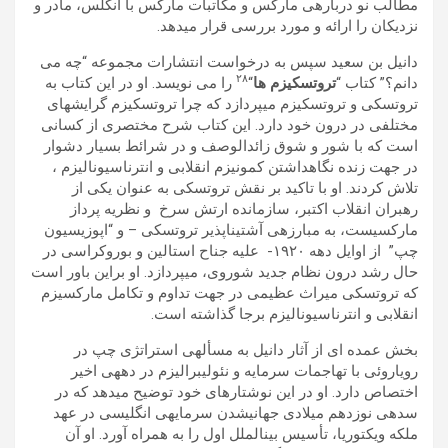
مطالب نو دربارهی مارکس و مکاتبات مارکس با انگلس، مادر و
نزديکان را ارائه و مورد بررسی قرار میدھد.
دانيل بن سعيد سپس به درخواست انتشارات مجموعه “چه می
٢٨
دانم؟” کتاب “
تروتسکيزم ھا
“
را می نويسد. او در اين کتاب به
تروتسکی و تروتسکيزم میپردازد که چرا تروتسکيزم گرايشھای
مختلفی در درون خود دارد. اين کتاب شرح مختصری از کسانی
است که با شور و شوق زائدالوصف و در شرائط بسيار دشوار
در جھت زنده نگاھداشتن کمونيزم انقلابی و انترناسيوناليزم ،
تلاش کردند. او با تاکيد بر نقش تروتسکی به عنوان يکی از
رھبران انقلاب اکتبر، سازمانده ارتش سرخ و نظريه پرداز
مارکسيست، به مبارزهی آشتیناپذير تروتسکی – و “اپوزيسيون
چپ” از اوايل دھه ١٩٢٠- عليه جناح استالين و بوروکراسی در
حال رشد درون نظام جديد شوروی، میپردازد. او براين باور است
که تروتسکی ميراث عظيمی در جھت تداوم و تکامل مارکسيزم
انقلابی و انترناسيوناليزم برجا گذاشته است.
بخش عمده ای از آثار دانيل به مسألهی استراتژی چپ در
روياروئی با تھاجمات سرمايه و نئوليبراليزم در دھهی اخير
اختصاص دارد. او در اين نوشتارھای خود توضيح میدھد که در
سدهی نوزدھم ميلادی جھانیشدن سرمايهی انگليسی در عھد
ملکه ويکتوريا، تأسيس بينالملل اول را به ھمراه آورد. او آن