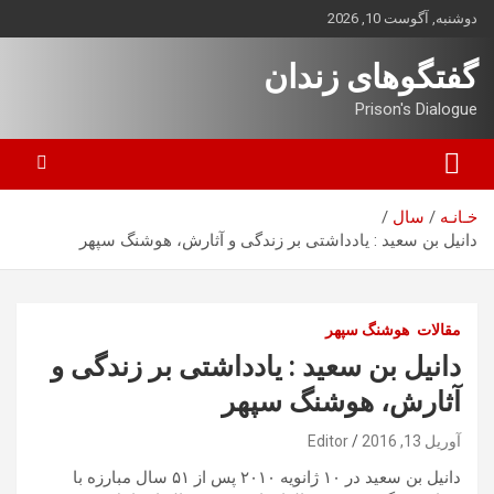
ه
دوشنبه, آگوست 10, 2026
حتوا
روید
گفتگوهای زندان
Prison's Dialogue
خـانـه
سال
دانيل بن سعيد : يادداشتی بر زندگی و آثارش، ھوشنگ سپھر
مقالات
هوشنگ سپهر
دانيل بن سعيد : يادداشتی بر زندگی و
آثارش، ھوشنگ سپھر
آوریل 13, 2016
Editor
دانيل بن سعيد در ١٠ ژانويه ٢٠١٠ پس از ۵١ سال مبارزه با