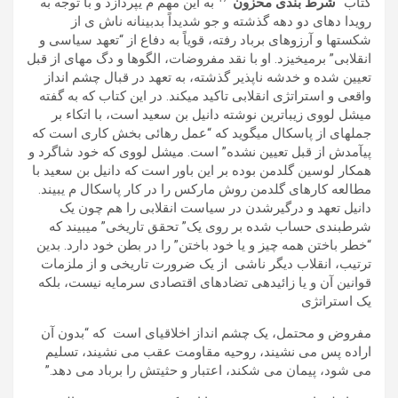
کتاب “
شرط بندی محزون
“
به اين مھم م یپردازد و با توجه به
رويدا دھای دو دھه گذشته و جو شديداً بدبينانه ناش ی از
شکستھا و آرزوھای برباد رفته، قوياً به دفاع از “تعھد سياسی و
انقلابی” برمیخيزد. او با نقد مفروضات، الگوھا و دگ مھای از قبل
تعيين شده و خدشه ناپذير گذشته، به تعھد در قبال چشم انداز
واقعی و استراتژی انقلابی تاکيد میکند. در اين کتاب که به گفته
ميشل لووی زيباترين نوشته دانيل بن سعيد است، با اتکاء بر
جملهای از پاسکال میگويد که “عمل رھائی بخش کاری است که
پيآمدش از قبل تعيين نشده” است. ميشل لووی که خود شاگرد و
ھمکار لوسين گلدمن بوده بر اين باور است که دانيل بن سعيد با
مطالعه کارھای گلدمن روش مارکس را در کار پاسکال م یبيند.
دانيل تعھد و درگيرشدن در سياست انقلابی را ھم چون يک
شرطبندی حساب شده بر روی يک” تحقق تاريخی” میبيند که
“خطر باختن ھمه چيز و يا خود باختن” را در بطن خود دارد. بدين
ترتيب، انقلاب ديگر ناشی از يک ضرورت تاريخی و از ملزمات
قوانين آن و يا زائيدهی تضادھای اقتصادی سرمايه نيست، بلکه
يک استراتژی
مفروض و محتمل، يک چشم انداز اخلاقیای است که “بدون آن
اراده پس می نشيند، روحيه مقاومت عقب می نشيند، تسليم
می شود، پيمان می شکند، اعتبار و حثيتش را برباد می دھد.”