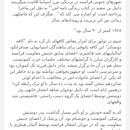
شھرھای جنوبی فرانسه در نزديکی مرز اسپانيا اقامت میگزينند.
٣١
دانيل بن سعيد در کتاب زندگی نامه اش
به نقل اين ماجرا
پرداخته است. او اشاره می کند که “… شگرف اين که فاصلهی
زمانی بين اين بربريت و رويدادھای سال
١٩۶٨ کمتر از ٣٠ سال بود.”
حييم در تولوز برای امرار معاش کافهای باز کرد به نام “کافه
دوستان”. اين کافه پاتوقی برای پناھندگان اسپانيولی ضدفرانکو،
ايتاليايیھای ضد فاشيزم، اعضای سابق جنبش مقاومت فرانسه
و کارگران مبارز با گرايشھای مختلف. جلسات حزب کمونيست
محل ھم در آن جا برگزار میشد. مادر دانيل فرزند يک کمونارد بود
و سرنترسی داشت. او جمھوريخواھی دوآتشه بود و به خاطر اين
که يکی از اعضای خانواده اش در مخالفت با اعدام لوئی
شانزدھم سخن گفته بود به مدت ده سال با او ترک رابطه کرد!
درھمين ايام است که دانيل نوجوان شاھد انفجار خانهی پدر
دوستش توسط اعضای يک گروه دست راستی- فاشيستی شد.
واقعهای
که به گفته خودش بر او تأثير بسيار گذاشت. پدر دوستش
پزشکی کمونست و خوشنام بود. آن پزشک از اعضای جنبش
مقاومت بود که در دوران اشغال فرانسه توسط آلمان ھيتلری با