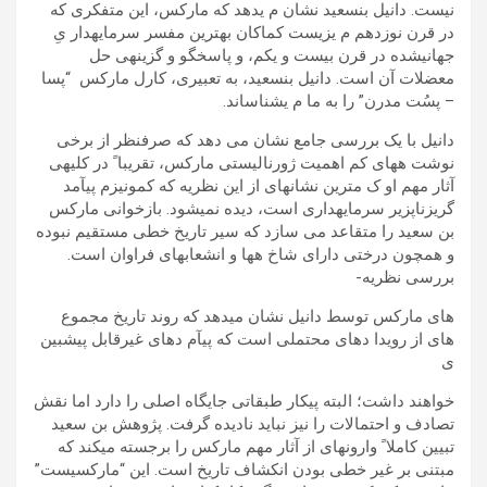
نيست. دانيل بنسعيد نشان م یدھد که مارکس، اين متفکری که
در قرن نوزدھم م یزيست کماکان بھترين مفسر سرمايهدار یِ
جھانیشده در قرن بيست و يکم، و پاسخگو و گزينهی حل
معضلات آن است. دانيل بنسعيد، به تعبيری، کارل مارکس “پسا
– پسُت مدرن” را به ما م یشناساند.
دانيل با يک بررسی جامع نشان می دھد که صرفنظر از برخی
نوشت هھای کم اھميت ژورناليستی مارکس، تقريبا ً در کليهی
آثار مھم او ک مترين نشانهای از اين نظريه که کمونيزم پیآمد
گريزناپزير سرمايهداری است، ديده نمیشود. بازخوانی مارکس
بن سعيد را متقاعد می سازد که سير تاريخ خطی مستقيم نبوده
و ھمچون درختی دارای شاخ هھا و انشعابھای فراوان است.
بررسی نظريه-
ھای مارکس توسط دانيل نشان میدھد که روند تاريخ مجموع
های از رويدا دھای محتملی است که پیآم دھای غيرقابل پيشبين
ی
خواھند داشت؛ البته پيکار طبقاتی جايگاه اصلی را دارد اما نقش
تصادف و احتمالات را نيز نبايد ناديده گرفت. پژوھش بن سعيد
تبيين کاملا ً وارونهای از آثار مھم مارکس را برجسته میکند که
مبتنی بر غير خطی بودن انکشاف تاريخ است. اين “مارکسيست”