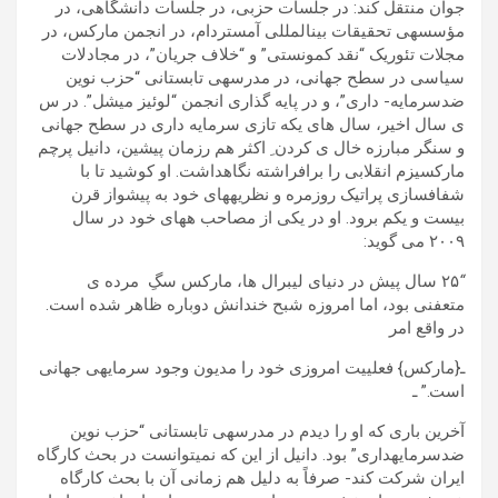
جوان منتقل کند: در جلسات حزبی، در جلسات دانشگاھی، در
مؤسسهی تحقيقات بينالمللی آمستردام، در انجمن مارکس، در
مجلات تئوريک “نقد کمونستی” و “خلاف جريان”، در مجادلات
سياسی در سطح جھانی، در مدرسهی تابستانی “حزب نوين
ضدسرمايه- داری”، و در پايه گذاری انجمن “لوئيز ميشل”. در س
ی سال اخير، سال ھای يکه تازی سرمايه داری در سطح جھانی
و سنگر مبارزه خال ی کردن ِ اکثر ھم رزمان پيشين، دانيل پرچم
مارکسيزم انقلابی را برافراشته نگاھداشت. او کوشيد تا با
شفافسازی پراتيک روزمره و نظريهھای خود به پيشواز قرن
بيست و يکم برود. او در يکی از مصاحب هھای خود در سال
٢٠٠٩ می گويد:
“
٢۵ سال پيش در دنيای ليبرال ھا، مارکس سگِ مرده ی
متعفنی بود، اما امروزه شبح خندانش دوباره ظاھر شده است.
در واقع امر
ـ{مارکس} فعلييت امروزی خود را مديون وجود سرمايهی جھانی
است.” ـ
آخرين باری که او را ديدم در مدرسهی تابستانی “حزب نوين
ضدسرمايهداری” بود. دانيل از اين که نمیتوانست در بحث کارگاه
ايران شرکت کند- صرفاً به دليل ھم زمانی آن با بحث کارگاه