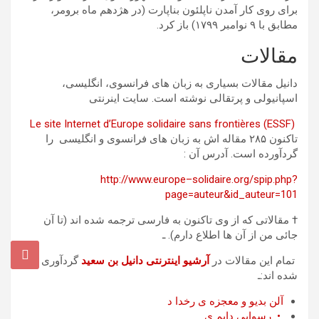
برای روی کار آمدن ناپلئون بناپارت (در ھژدھم ماه برومر،
مطابق با ٩ نوامبر ١٧٩٩) باز کرد.
مقالات
دانيل مقالات بسياری به زبان ھای فرانسوی، انگليسی،
اسپانيولی و پرتقالی نوشته است. سايت اينرنتی
Le
site
Internet
d
’
Eur
o
pe
s
o
lidaire
sans
fr
o
ntières
(
ESSF
(
تاکنون ٢٨۵ مقاله اش به زبان ھای فرانسوی و انگليسی را
گردآورده است. آدرس آن :
http
://
www
.
eur
o
pe
–
s
o
lidaire
.
o
rg
/
spip
.
php
?
page
=
auteur
&
id
_
auteur
=
101
† مقالاتی که از وی تاکنون به فارسی ترجمه شده اند (تا آن
جائی من از آن ھا اطلاع دارم). ـ
تمام اين مقالات در
آ
ر
ش
ي
و
ا
ي
ن
ت
ر
ن
ت
ی
د
ا
ن
ي
ل
ب
ن
س
ع
ي
د
گردآوری
شده اند:ـ
آ
ل
ن
ب
د
ي
و
و
م
ع
ج
ز
ه
ی
ر
خ
د
ا
د
•
ر
س
و
ا
ي
ی
د
ا
ي
م
ی