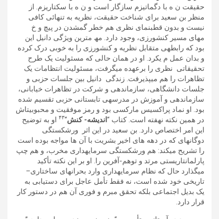
حقيقت ن ه با دگماتيزم سازگار است و ن ه با سکتاريزم. از
منظر بن سعيد برای شناخت حقيقت، نظريه به تنھائی کافی
نيست و بدون قطبنمای نظری ھم خطر گمشدن در پيچ و خ
مھای مسير کنشورزی، وجود دارد. مھ مترين ويژگی دانيل اين
بود که رابطهی متقابل نظريه و کنشورزی را به خوبی درک کرده
و بدان عمل م یکرد. او در ھمان حالی که مسثوليت يک طرح
تحقيقاتی نظری را برعھده میگرفت، مسئوليت انتظامات يک
تظاھرات را ھم میپذيرفت. زندگی دانيل بين جلسات حزبی و
جلسات دانشگاھی، سازماندھی و شرکت در تظاھرات خيابانی،
سازماندھی و آموزش در مدرسهی تابستانی حزبی تقسيم شده
بود. او نماد پراکسيس مارکسی بود و رمز موفقيت و محبوبيتاش
۴٣
در ھمين نکته نھفته است. کتاب “
انديشه- کنش
“
او به توضيح
اين امر اختصاص دارد. بن سعيد در اين اثر ورشکستگی
دوگانهای که در دھه ھای اخير بشريت با آن ھا مواجه بوده است
را تشريح میکند: ھم ورشکستگی سرمايهداری مخرب، و ھم چپ
پارلمانتاريستی مرتد و توھم-آفرين را. او بر اين نکته تأکيد
میگذارد حال که نظام سرمايهداری وارد بحرانھای ساختاری–
تاريخی خود شده است، نه فقط تأمل عاجل برای دستيابی به
يک بديل اجتماعی بلکه تحقق مبرم و فوری آن ھم در دستور کار
قرار دارد.