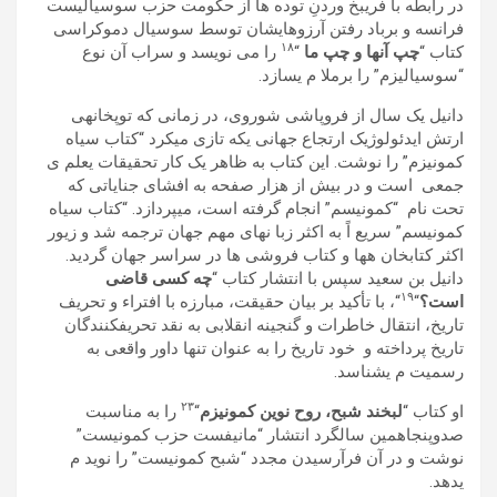
در رابطه با فريبخ وردنِ توده ھا از حکومت حزب سوسياليست
فرانسه و برباد رفتن آرزوھايشان توسط سوسيال دموکراسی
١٨
کتاب “
چپ آنھا و چپ ما
“
را می نويسد و سراب آن نوع
“سوسياليزم” را برملا م یسازد.
دانيل يک سال از فروپاشی شوروی، در زمانی که توپخانهی
ارتش ايدئولوژيک ارتجاع جھانی يکه تازی میکرد “کتاب سياه
کمونيزم” را نوشت. اين کتاب به ظاھر يک کار تحقيقات یعلم ی
جمعی است و در بيش از ھزار صفحه به افشای جناياتی که
تحت نام “کمونيسم” انجام گرفته است، میپردازد. “کتاب سياه
کمونيسم” سريع اً به اکثر زبا نھای مھم جھان ترجمه شد و زيور
اکثر کتابخان هھا و کتاب فروشی ھا در سراسر جھان گرديد.
دانيل بن سعيد سپس با انتشار کتاب “
چه کسی قاضی
١٩
است؟
“
“، با تأکيد بر بيان حقيقت، مبارزه با افتراء و تحريف
تاريخ، انتقال خاطرات و گنجينه انقلابی به نقد تحريفکنندگان
تاريخ پرداخته و خود تاريخ را به عنوان تنھا داور واقعی به
رسميت م یشناسد.
٢٣
او کتاب “
لبخند شبح، روح نوين کمونيزم
“
را به مناسبت
صدوپنجاھمين سالگرد انتشار “مانيفست حزب کمونيست”
نوشت و در آن فرآرسيدن مجدد “شبح کمونيست” را نويد م
یدھد.