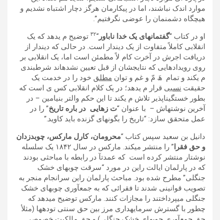
موارد اندک نباشند، اما در پيکارمان ھرگز دچار اشتباه نشديم و
ھيچگاه دشمنمان را عوضی نگرفتيم”.
٣٢
او در کتاب “
گفتمانھای يک خدا ناباور
“
توضيح م یدھد که يک
انقلابی کاملاً متفاوت از يک ديندار است. در حالی که ديندار از
دريافت اجرش در آخرت کام لاً مطمئن است اما، يک انقلابی بر
روی رويدادھايی که نتايجشان از قبل تعيين نشدهاند شرطبندی
م یکند و تمام ھَ مّ و غم و توان
مطلق
خود را در خدمت يک
حقيقت
نسبی
قرار م یدھد؛ در يک کلام انقلابی کس ی است که
بطور خستگیناپذير تلاش م یکند تا اين حکم والتر بنيامين – در
آخرين نوشتهاش – با عنوان “
ت زھايی در باره تاريخ
” را در
عمل متحقق سازد: “تاريخ را بگونهای گزنده بايد کاويد.”
دانيل بن سعيد سپس کتاب “
محرومان، کارل مارکس، چوبدزدان
و حق فقرا
” را منتشر میکند. مارکس در سال ١٨۴٢ يک سلسله
نوشتار منتشر کرده است که عمدتآ در رابطه با مباحثی بودند
که در پارلمان ايالت راين در مورد “سرقت چوبھای خشک
جنگلی” مطرح شده بود. مباحث پارلمان راين سرانجام منجر به
تصويب قوانينی شدند تا فقرائی که به جمعآوری چوبھای خشک
جنگلی میپرداختند را مجازات کنند. مارکس توضيح میدھد که
چطور با گسترش سرمايهداری مرز بين حق سنتی تودهھا (مثلأ
حق جمعآوری چوبھای خشک جنگلی) و حق مالکيت خصوصی