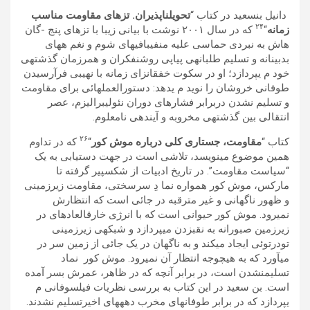
دانيل بنسعيد در کتاب “
تحويلناپذيران. تزھای مقاومت مناسب
٢۴
زمانه
“
که در سال ٢٠٠١ نوشت با بيانی زيبا با تزھای پنج -گان
هاش به نبردی حماسی عليه منفیبافیھای شوم و نغم هھای
بدبينانه و تسليم طلبانهی پياپی روشنفکران و ھمرزمان گذشتهی
خود م یپردازد؛ او در سکوت خفقانزای زمانه با نھيبی فرآرسيدن
طوفانی خروشان را نويد م یدھد: دستورالعملھائی برای مقاومت
و تسليم نشدن دربرابر فشارھای دوران نئوليبراليزم، عصر
انتقالی بين گذشتهی مخروبه و آيندهی نامعلوم.
٢۶
کتاب “
مقاومت، جستاری کلی درباره موش کور
“
که در تداوم
ھمين موضوع مینويسد، تلاشی است در جھت دستيابی به يک
“سياست مقاومت”. در تاريخ ادبيات از شکسپير گرفته تا
مارکس، موش کور ھمواره نما دِ سرسختی، مقاومت زيرزمينی
و ظھور ناگھانی و غير مترقبه در جائی است که انتظارش
نمیرود. موش کور حيوانی است که با انرژی خارقالعادهای در
زيرزمين صبورانه به نقبزدن میپردازد و شبکهی زيرزمينی
تودرتوئی ايجاد میکند و به ناگھان در يک جائی از زمين سر در
میآورد که به ھيچوجه انتظار آن نمیرود. موش کور نماد
تسليمنشدن است، در برابر آنچه که در ظاھر، عمرش بسر آمده
است. بن سعيد در اين کتاب به بررسی نظريات فيلسوفانی م
یپردازد که در برابر طوفانھای مخرب دھهھای اخيرتسليم نشدند.