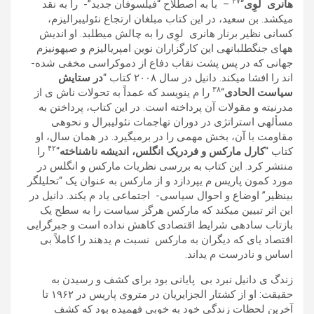
٣٧
ھانری لوِی
“
– با به اصطلاح “فيلسوفان جديد”- را به نقد
میکشد. بن سعيد، در اين کتاب مبلغان ارتجاع نئوليبراليزم،
کسانی نظير برنار ھانری لوِی را به چالش میطلبد. او انديش
هھای جنگطلبانهی اين کارگزاران نوين امپرياليزم و صيھونيزم
جھانی که در پس پشت نقاب دفاع از دموکراسی مخفی شده-
اند را افشا میکند. دانيل در سال ٢٠٠٨ کتاب “
در ستايش
٣٨
سياست الحادی
“
را م ینويسد که عمداً به تحولات ناش ی از
مدرنيته و مقولات آن پرداخته است. در اين کتاب، پرداختن به
مسألهی استراتژی در دوران تھاجمات نئوليبرال و نحوهی
مقاومت با آن، بخش مھمی را در برمیگيرد. در ھمان سال، او
۴٢
کتاب “
کارل مارکس و فردريک انگلس،
انديشه ناشناخته
“
را
منتشر کرد. اين کتاب به بررسی نظريات مارکس و انگلس در
مورد کمون پاريس م یپردازد و از مارکس به عنوان يک “تحليلگر
بینظير” اوضاع و احوال سياسی- اجتماعی ياد م یکند. دانيل در
اين اثر تبيين میکند که مارکس ھرگز سياست را به سطح يک
بازتاب سادهی شرايط اقتصادی کاھش نداده است و جبرگرايی
اقتصاد یای که ديگران به مارکس نسبت م یدھند را کاملاً بی
اساس و نادرست م یداند.
زندگ ی دانيل نبرد بی پايانی بود برای کشف و رسيدن به
حقيقت: او از کشتار الجزايريان در متروی پاريس در ١٩۶٢ تا
آخرين لحظات زندگی خود به خوبی فھميده بود که کشف