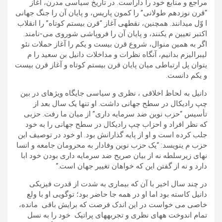
مراجع و منابع خود را داراست. در تاريخ سياسی مدرن، آغاز
“قرن نوزدھم طولانی” را کمون پاريس، و پايان آن را جنگ جھانی
ا وّل میدانند. ھمچنين، نقطهی آغاز “قرن بيستم کوتاه” را انقلاب
اکتبر تعيين م یکنند، و پايان آن را فروپاشی شوروی می-نامند.
اگر به ھمين منوال، شروع قرن بيست و يکم را آغاز حملات نئو
ليبراليزم بدانيم، آنگاه نظرات و مداخلات دانيل بن سعيد را م
یتوان پل ارتباطی ميان پايان قرن بيستم کوتاه و آغاز قرن بيست
و يکم دانست.
دانيل به لحاظ اخلاقی ، نظری و سياسی جايگاه ويژهای در بين
چپ راديکال در سطح جھانی داشت. او تنھا يک سال بعد از
تأسيس “حزب نوين ضد سرمايه داری” از ميان ما رفت. حزبی
که نظر افراد و احزاب چپ راديکال در سطح جھانی را به خود
جلب کرده است و او از پايه گذارانش بود. او خود در توصيف اين
حزب م ینويسد: “يک حزب نوين وفادار به محرومان جامعه و انسا
نھای زيرسلطه نه از بيان صريح ضد سرمايه داری بودن خود ابا
دارد و نه از گفتن اين که خواھان تغيير جھان است.”
در چند سال اخير با آن که بيماری به شدت از قدرت فيزيکی
دانيل کاسته بود اما او در ھمه جا حاضر بود؛ توگويی او با ولع
خاصی می خواست در اين اندک فرصت که برايش باقی مانده،
تمام اندوخت هھای نظری و تجربهھای پراتيک خود را به نسل