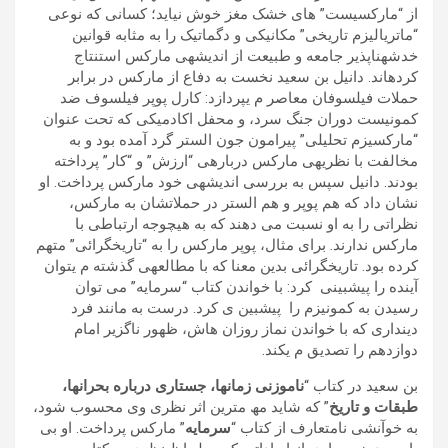
از “مارکسيست” ھای خشک مغز خوش نيايد؛ کسانی که نوعی
“ماترياليزم تاريخی” مکانيکی و دگماتيک را به مثابه قوانين
خدشهناپذير جامعه و طبيعت از انديشهی مارکس استنتاج
کردهاند. دانيل بن سعيد نخست به دفاع از مارکس در برابر
حملات فيلسوفان معاصر م یپردازد: کارل پوپر فيلسوف ضد
کمونيست دوران جنگ سرد، و محفل اکادميکی که تحت عنوان
“مارکسيزم تحليلی” پيرامون جون الستر گرد آمده بود و به
مخالفت با نظريهی مارکس دربارهی “ارزش” و “کار” پرداخته
بودند. دانيل سپس به بررسی انديشهی خود مارکس پرداخت. او
نشان داد که ھم پوپر و ھم الستر در حملاتشان به مارکس،
نظراتی را به او نسبت می دھند که به ھيچوجه ارتباطی با
مارکس ندارند. برای مثال، پوپر مارکس را به “تاريخگرائی” متھم
کرده بود. تاريخگرائی بدين معنا که با مطالعهی گذشته م یتوان
آينده را پيشبينی کرد: با خواندن کتاب “سرمايه” می توان
رسيدن به کمونيزم را پيشبين ی کرد. درست به مانند فرد
دينداری که با خواندن نماز روزان هاش، ظھور ناگزير امام
دوازدھم را تصديق م یکند.
بن سعيد در کتاب “
ناموزنی زمانھا، جستاری درباره بحرانھا،
طبقات و تاريخ
” که شايد مھ مترين اثر نظری وی محسوب شود،
به خوآنشی نامتعارف از کتاب “
سرمايه
” مارکس پرداخت. او بی