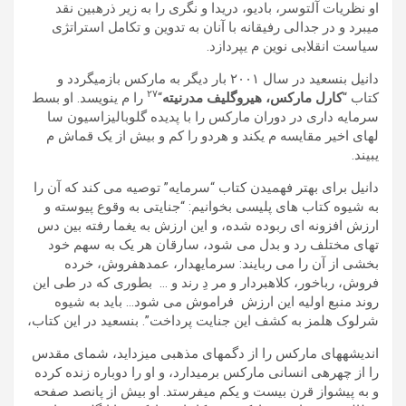
او نظريات آلتوسر، باديو، دريدا و نگری را به زير ذرهبين نقد
میبرد و در جدالی رفيقانه با آنان به تدوين و تکامل استراتژی
سياست انقلابی نوين م یپردازد.
دانيل بنسعيد در سال ٢٠٠١ بار ديگر به مارکس بازمیگردد و
٢٧
کتاب “
کارل مارکس، ھيروگليف مدرنيته
“
را م ینويسد. او بسط
سرمايه داری در دوران مارکس را با پديده گلوباليزاسيون سا
لھای اخير مقايسه م یکند و ھردو را کم و بيش از يک قماش م
یبيند.
دانيل برای بھتر فھميدن کتاب “سرمايه” توصيه می کند که آن را
به شيوه کتاب ھای پليسی بخوانيم: “جنايتی به وقوع پيوسته و
ارزش افزونه ای ربوده شده، و اين ارزش به يغما رفته بين دس
تھای مختلف رد و بدل می شود، سارقان ھر يک به سھم خود
بخشی از آن را می ربايند: سرمايهدار، عمدهفروش، خرده
فروش، رباخور، کلاھبردار و مر دِ رند و … بطوری که در طی اين
روند منبع اوليه اين ارزش
فراموش می شود… بايد به شيوه
شرلوک ھلمز به کشف اين جنايت پرداخت”. بنسعيد در اين کتاب،
انديشهھای مارکس را از دگمھای مذھبی میزدايد، شمای مقدس
را از چھرهی انسانی مارکس برمیدارد، و او را دوباره زنده کرده
و به پيشواز قرن بيست و يکم میفرستد. او بيش از پانصد صفحه