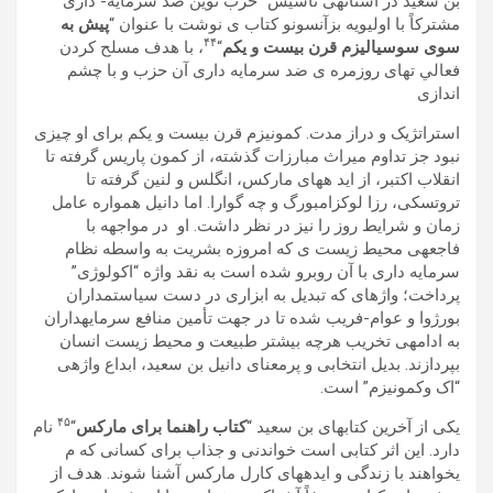
بن سعيد در آستانهی تأسيس “حزب نوين ضد سرمايه- داری”
مشترکاً با اوليويه بزآنسونو کتاب ی نوشت با عنوان “
پيش به
۴۴
سوی
سوسياليزم قرن بيست و يکم
“
، با ھدف مسلح کردن
فعالي تھای روزمره ی ضد سرمايه داری آن حزب و با چشم
اندازی
استراتژيک و دراز مدت. کمونيزم قرن بيست و يکم برای او چيزی
نبود جز تداوم ميراث مبارزات گذشته، از کمون پاريس گرفته تا
انقلاب اکتبر، از ايد هھای مارکس، انگلس و لنين گرفته تا
تروتسکی، رزا لوکزامبورگ و چه گوارا. اما دانيل ھمواره عامل
زمان و شرايط روز را نيز در نظر داشت. او در مواجھه با
فاجعهی محيط زيست ی که امروزه بشريت به واسطه نظام
سرمايه داری با آن روبرو شده است به نقد واژه “اکولوژی”
پرداخت؛ واژهای که تبديل به ابزاری در دست سياستمداران
بورژوا و عوام-فريب شده تا در جھت تأمين منافع سرمايهداران
به ادامهی تخريب ھرچه بيشتر طبيعت و محيط زيست انسان
بپردازند. بديل انتخابی و پرمعنای دانيل بن سعيد، ابداع واژهی
“اک وکمونيزم” است.
۴۵
يکی از آخرين کتابھای بن سعيد “
کتاب راھنما برای مارکس
“
نام
دارد. اين اثر کتابی است خواندنی و جذاب برای کسانی که م
یخواھند با زندگی و ايدهھای کارل مارکس آشنا شوند. ھدف از