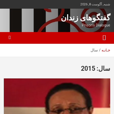
ه
شنبه, آگوست 8, 2026
حتوا
روید
گفتگوهای زندان
Prison's Dialogue
خـانـه
سال
سال:
2015