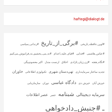
haftegi@dialogt.de
#برگی_از_تاریخ
#اوین_حافظه_تاریخی
#زندانی_سیاسی
#عباس_هاشمی
#فدایی
#قیام_علیه_اعدام
#نه_می_بخشیم_نه_فراموش_می‌کنیم
#نگاه_هفته
#ژن_ژیان_ئازادی
اخلاق
ارنست مندل
اکبر معصوم‌بیگی
خاوران
تهی‌دستان شهری
تجدید ساختار سرمایه‌داری
تکنولوژی اطلاعاتی
دادگاه عباسی
خیزش آبان
خیزش دی
دوران
سازمان‌یابی
شبنامه
سرمایه‌ دیجیتالی
عصر اطلاعات
عصر
ـ #جنبش_دادخواهی