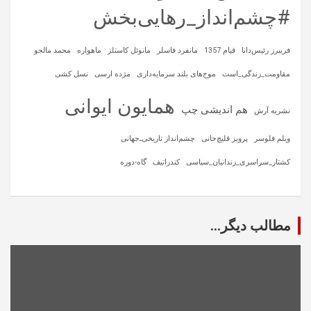
#چشم‌انداز_رهایی‌بخش
فریبرز رئیس‌دانا
قیام 1357
مانفرد فاسلر
مانوئل کاستلز
ماهواره‌
محمد مالجو
مقاومت_زندگی_است
موج‌های بلند سرمایه‌داری
مژده ارسی
نسل کشی
همایون ایوانی
هم اندیشی چپ
نشریه آرش
ویلم فلوسر
پرویز قلیچ‌خانی
چشم‌انداز تاریخی‌ـ‌جهانی
کشتار_سراسری_زندانیان_سیاسی
کندراتیف
گاه-دوره
مطالب دیگر...