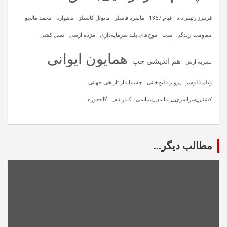
فریبرز رئیس‌دانا
قیام 1357
مانفرد فاسلر
مانوئل کاستلز
ماهواره‌
محمد مالجو
مقاومت_زندگی_است
موج‌های بلند سرمایه‌داری
مژده ارسی
نسل کشی
همایون ایوانی
هم اندیشی چپ
نشریه آرش
ویلم فلوسر
پرویز قلیچ‌خانی
چشم‌انداز تاریخی‌ـ‌جهانی
کشتار_سراسری_زندانیان_سیاسی
کندراتیف
گاه-دوره
مطالب دیگر...