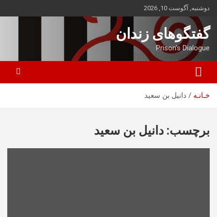
ه
دوشنبه, آگوست 10, 2026
حتوا
روید
گفتگوهای زندان
Prison's Dialogue
خـانـه
دانیل بن سعید
برچسب:
دانیل بن سعید