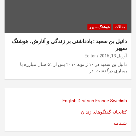
مقالات
هوشنگ سپهر
دانيل بن سعيد : يادداشتی بر زندگی و آثارش، ھوشنگ
سپھر
آوریل 13, 2016
Editor
دانيل بن سعيد در ١٠ ژانويه ٢٠١٠ پس از ۵١ سال مبارزه با
بيماری درگذشت. در…
English
Deutsch
France
Swedish
کتابخانه گفتگوهای زندان
شبنامه