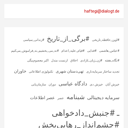
haftegi@dialogt.de
#برگی_از_تاریخ
#اوین_حافظه_تاریخی
#زندانی_سیاسی
#عباس_هاشمی
#فدایی
#قیام_علیه_اعدام
#نه_می_بخشیم_نه_فراموش_می‌کنیم
#نگاه_هفته
#ژن_ژیان_ئازادی
اخلاق
ارنست مندل
اکبر معصوم‌بیگی
خاوران
تهی‌دستان شهری
تجدید ساختار سرمایه‌داری
تکنولوژی اطلاعاتی
دادگاه عباسی
خیزش آبان
خیزش دی
دوران
سازمان‌یابی
شبنامه
سرمایه‌ دیجیتالی
عصر اطلاعات
عصر
ـ #جنبش_دادخواهی
#چشم‌انداز_رهایی‌بخش