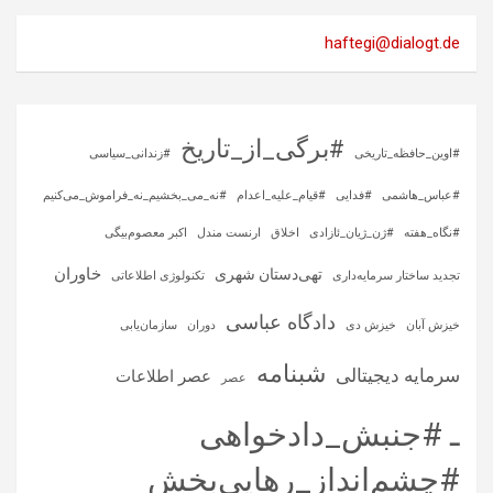
haftegi@dialogt.de
#برگی_از_تاریخ
#اوین_حافظه_تاریخی
#زندانی_سیاسی
#عباس_هاشمی
#فدایی
#قیام_علیه_اعدام
#نه_می_بخشیم_نه_فراموش_می‌کنیم
#نگاه_هفته
#ژن_ژیان_ئازادی
اخلاق
ارنست مندل
اکبر معصوم‌بیگی
خاوران
تهی‌دستان شهری
تجدید ساختار سرمایه‌داری
تکنولوژی اطلاعاتی
دادگاه عباسی
خیزش آبان
خیزش دی
دوران
سازمان‌یابی
شبنامه
سرمایه‌ دیجیتالی
عصر اطلاعات
عصر
ـ #جنبش_دادخواهی
#چشم‌انداز_رهایی‌بخش