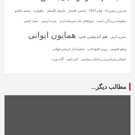
فریبرز رئیس‌دانا
قیام 1357
مانفرد فاسلر
مانوئل کاستلز
ماهواره‌
محمد مالجو
مقاومت_زندگی_است
موج‌های بلند سرمایه‌داری
مژده ارسی
نسل کشی
همایون ایوانی
هم اندیشی چپ
نشریه آرش
ویلم فلوسر
پرویز قلیچ‌خانی
چشم‌انداز تاریخی‌ـ‌جهانی
کشتار_سراسری_زندانیان_سیاسی
کندراتیف
گاه-دوره
مطالب دیگر...