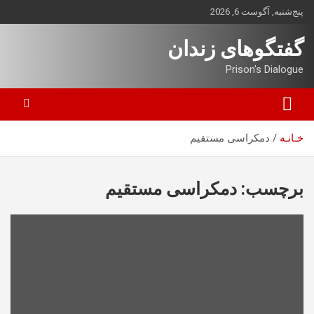
ه
پنج‌شنبه, آگوست 6, 2026
حتوا
روید
گفتگوهای زندان
Prison's Dialogue
خـانـه
دمکراسی مستقیم
برچسب:
دمکراسی مستقیم