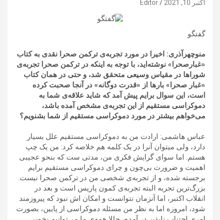
اکتبر 10, 2021
Editor
گفتگو
منوچهرآذری: اخیرا در مورد تجربه‌ی ترکمن صحرا نقدی به کتاب
«غبارصحرا» نوشته‌اید، با توجه به اینکه در ترکمن صحرا تجربه‌ی
شوراها در مقیاس وسیعی متحقق شد، و حتی در همان کتاب
«غبار صحرا» بارها از «قدرت دوگانه» در آنجا صحبت کرده
است،‌ این سوال برایم پیش آمد که شاید علاقه‌ی شما به
دموکراسی ‌مستقیم از این تجربه‌ی مشخص آمده باشد،
می‌خواهم بیشتر در مورد دموکراسی مستقیم از شما بشنویم؟
عباس هاشمی: ارادت من به دموکراسی مستقیم علل بسیار
دارد، ولی میتوان آنرا در یک کلمه هم خلاصه کرد: من یک چپ
هستم. اما سوای گرایش فکری من، مدتی ست که بنحو عجیبی
اهمیت و ضرورت بی‌چون و چرای دموکراسی مستقیم برایم
برجسته شده، و از تجربه‌ی شخصی من در ترکمن صحرا نیست.
بزرگ‌ترین تجربه البته تجربه‌ی کمون پاریس است و بعد در
انقلاب اکتبر، اما آنزمان نتوانست و امکان اش نبود که پیروزمند
شود، امروزه اما به نظر من مسئله دموکراسی از پایین، بصورت
امری اجتناب ناپذیر در آمده، حالا همه‌ی ما می‌توانیم بخوبی