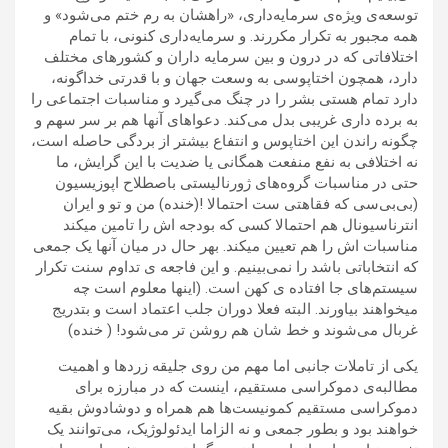
توسعه‌ی ویژه‌ی سرمایه‌داری، «راهشان به رم ختم می‌شود» و
همه مجبور به تکرار مکررند. و سرمایه‌داری کنونی، با تمام
اختلافاتی که در درون و بین سرمایه داران و کشورهای مختلف
دارد، همچون اختاپوسی به وسعت جهان و با قدرتی خداگونه،
دارد تمام هستی بشر را در چنگ می‌گیرد و مناسبات اجتماعی را
به برده داری غریبی بدل می‌کند. دعواهای آنها هم بر سر سهم و
چگونه راندن این اختاپوس و انتفاع بیشتر از بردگی حاصله است،
نه اختلافی به نفع منفعت همگانی یا ضدیت با این گرایش، ما
حتی در مناسبات گروه‌های ژورنالیستی باصطلاح اپوزیسیون
(بی‌بی‌سی که فقاهتی ست احتمالا !(خنده) من و تو و ایران
انترناسیونال هم احتمالا کسی که بودجه اش را تامین میکند
مناسبات اش را هم تعیین میکند. بهر حال در میان آنها یک جمعی
که انتخاباتی باشد را نمی‌بینیم. و این فاجعه ی تداوم سنت تکرار
سیستم‌های جا افتاده ی کهن است. (اینها معلوم است چه
میخواهند بیاورند. البته فعلا دوران جلب اعتماد است و بتدریج
غربال می‌شوند و خط شان هم روشن تر می‌شود! ( خنده)
یکی از تاملات جانبی اما مهم من روی جلیقه زردها و اهمیت
مطالبه‌ی دموکراسی مستقیم، اینست که در مبارزه برای
دموکراسی مستقیم کمونیست‌ها هم همراه و دوشادوش بقیه
خواهند بود و بطور جمعی و نه الزاما ایدئولوژیک، می‌توانند یک