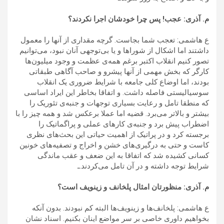
م. آذری: عجب! پس چرا خودشان اجرا نکردند؟
ع هاشمی: تعجب شما بجاست. گرچه مقداری از آنها را معمول
داشتند اما اشکال از شوراها و یا بی‌توجهی آنان نبود، می‌توانیم
تصور کنیم انقلاب اکتبر برغم همه‌ی عظمت و وجود میلیون‌ها
کارگر که بخش مهمی از آنها پیشرو و صاحب آگاهی طبقاتی
بودند، اما اوضاع کلی جامعه با شرایط ضروری یک انقلاب
سوسیالیستی فاصله داشت. و اتفاقا بخاطر این ایراد اساسی
که منطقا تامل و رعایت بسیاری توجهات و جنبه‌ی تئوریک را
بیشتر و بالاتر می‌برد. قضیه اما عملا برعکس شد و همه چیز را با
اضطراب پیش برد و جنبه‌ی کارهای عملی و پراگماتیک را
برجسته کرد و در پراتیک از اهمیت حیاتی این بحث‌های نظری
کاست و حتی به درگیری‌های خشن و اخراج و تصفیه‌های خونین
کسانی کشیده شد که اتفاقا به این ضعف و عقب ماندگی
شرایط توجه داشته و در آن تامل می‌کردند.ـ
م. آذری: منظورتان امثال پلخانف و زینویف است؟
ع هاشمی: پلخانف‌ها و زینویف‌ها البته کم نبودند. بدون آنکه
بخواهیم داوری خاصی بر سر مواضع اینان بکنیم. اسناد نشان