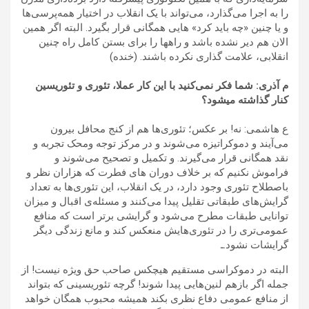
را به اجرا می‌گذارد، می‌تواند با یک انقلاب در اختیار همه‌پرسی‌ها
و یا چنین «چه باید کرد» هایی همگانی قرار بگیرد. البته اگر همین
الان هم دیر نشده باشد و راهها را برای بستن کامل راه چنین
انقلابی، علامت گذاری نکرده باشند. (خنده)
م آذری: شما فکر نمی‌کنید با این کار عملا، تئوری و تئوریسین
کنار گذاشته میشود؟
ع هاشمی: نه! بر عکس؛ تئوری‌ها هم از کنج محافل بیرون
می‌آیند و دموکراتیزه می‌شوند و در مرکز توجه و‌محک تجربه و
نقد همگانی قرار می‌گیرند. و تکمیل و تصحیح می‌شوند و
فراموش نکنیم که بر خلاف دوران های فطرت که هزاران نظر و
باصطلاح تئوری وجود دارد، در یک انقلاب، این تئوری‌ها به تعداد
گرایش‌های طبقاتی تقلیل پیدا می‌کنند و مسئله‌ی اقبال و ‌میزان
توانایی طبقات مطرح می‌شود و گرایشی برتر است که منافع
عمومی‌تری را در تئوری‌هایش منعکس کند و مانع زندگی دیگر
گرایشات نشود.ـ
البته در دموکراسی مستقیم هیچکس صاحب حق ویژه نیست! از
جمله اگر بازهم لنین‌هایی پیدا شوند! گرچه تئوریسینی که بتواند
از منافع عمومی دفاع نظری بکند همیشه محبوب همگان خواهد