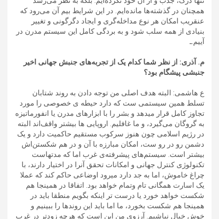
تنها درک، جذب و از آن خود نکرده‌ایم. بلکه به نظر می‌رسد
همچنان در گذشته‌ها مانده‌ایم. در این شرایط بیم آن می‌رود که
عنقریب امکان هر نوع مداخله‌گری و ایجاد دگرگونی و تغییر
بنیادی از همه‌ سلب شود و به بردگی کامل این سیستم مدرن در
آییم.ـ
م. آذری: از نظر شما کدام یک از تجربه‌های جنبش جهانی اخیر
جنبشی پیشگام بود؟
ع هاشمی: البته هدف اصلی من توجه دادن به روند شتابان
تسلط همین سیستمی ست که دارد حیطه ی خصوصی را مورد
تجاوز کامل قرار میدهد و بشر را با ابزارهای مدرن یا انفورماتیزه
به گروگان می‌گیرد، و ما غافلیم. اروپایی ها بیشتر واقف‌اند البته
در رژیم اسلامی چون هنوز سرکوب مستقیم حاکمیت دارد و یک
دشمن رو در رو ست، امکان مبارزه با آن و در هم شکستن‌اش
بیشتر است. سیستم‌های پیشرفته‌ی غرب اما که مدتهاست
تکنولوژی کنترل جهانی و امکانات تحقق آنرا در اختیار دارند، با
چراغ خاموش، اما به جد دارد میرود اوضاعی حاکم کند که عملا
یک اسارت همگانی تام وتمام خواهد بود. اتفاقا در همینجا هم
شکست خواهد خورد یا درست تر اینکه بگویم منطقا باید در
همینجا هم شکست بخورد، ما اما باید این روندها را ببینیم و
خوش خیال نباشیم. آرزوی من این است که هرچه زودتر در غرب