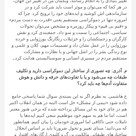
تغییر بنیادی را به انجام رسانند، وبگمان من در تغییر این جهان،
در هر کجا که می‌توان و موثر است باید شرکت کرد و در
سازماندهی اش کوشید و ایده‌های خود را ترویج کرد. چرا که
امروزه تنها در دموکراسی مستقیم یعنی «قدرت به دست مردم»
و «قیم بی قیم» و پیکار روزمره و مشخص می‌توان تحولات
سیاسی، اجتماعی را سمت و سو داد، جمعبندی کرد و نقش
کارگران و زحمتکشان را و خزئبلات رنگارنگ بورژوایی و خرده
بورژوایی را در عمل نشان داد و تصمیمات مهم، کلان و علمی و
نوع زندگی بشر را در اشل جهانی و با نظارت و مشارکت
مستقیم مردم در مسیری انسانی و سوسیالیستی هدایت کرد.ـ
م. آذری: چه تصوری از ساختار این دموکراسی دارید و تکلیف
طبقات چه می‌شود و یا با تفاوت‌های حرفه و دانش و هوش
متفاوت آدم‌ها چه باید کرد؟
ع هاشمی: به نظرم اگر به این بسته‌ی سوال شما پاسخی جامع
داده شود «نیمی از مشکل» حل است البته در همان انقلاب اکتبر
هم در جای خود به این مسائل پرداخته شده که برخی هنوز معتبر
است، اما ما هم به سهم خود موظفیم سعی کنیم ایده‌ها یا
تاملات حتی ناکافی اما امروزی خودمان را بیان کنیم. همانطور
که می‌دانید؛ مبنای تغییر و تحول ضرورتا باید بر اساس انحلال
ساختارهای طبقاتی مالکیت بزرگ و کلیه‌ی ارگان‌های اقتدار و