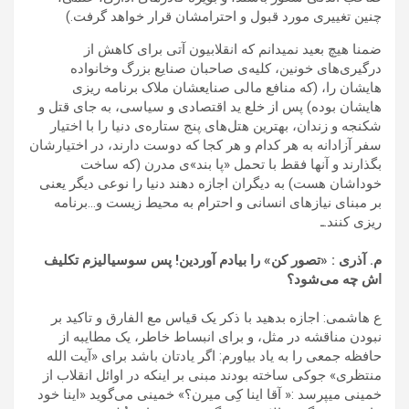
چنین تغییری مورد قبول و احترامشان قرار خواهد گرفت.)
ضمنا هیچ بعید نمیدانم که انقلابیون آتی برای کاهش از
درگیری‌های خونین، کلیه‌ی صاحبان صنایع بزرگ و‌خانواده
هایشان را، (که منافع مالی صنایعشان ملاک برنامه ریزی
هایشان بوده) پس از خلع ید اقتصادی و سیاسی، به جای قتل و
شکنجه و زندان، بهترین هتل‌های پنج ستاره‌ی دنیا را با اختیار
سفر آزادانه به هر کدام و هر کجا که دوست دارند، در اختیارشان
بگذارند و آنها فقط با تحمل «پا بند»ی مدرن (که ساخت
خوداشان هست) به دیگران اجازه دهند دنیا را نوعی دیگر یعنی
بر مبنای نیازهای انسانی و احترام به محیط زیست و…برنامه
ریزی کنند.ـ
م. آذری : «تصور کن» را بیادم آوردین! پس سوسیالیزم تکلیف
اش چه می‌شود؟
ع هاشمی: اجازه بدهید با ذکر یک قیاس مع الفارق و تاکید بر
نبودن مناقشه در مثل، و برای انبساط خاطر، یک مطایبه از
حافظه جمعی را به یاد بیاورم: اگر یادتان باشد برای «آیت الله
منتظری» جوکی ساخته بودند مبنی بر اینکه در اوائل انقلاب از
خمینی میپرسد :« آقا اینا کِی میرن؟» خمینی می‌گوید «اینا خود