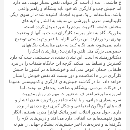
ع هاشمی: ایده‌آل است اگر بتواند، نقش بسیار مهمی هم دارد
اما جنبش چپ و کارگری که خود باید پیشگام و راهبر واقعی
باشد، متاسفانه از یک سو به انجماد کشیده شده، از سوی دیگر،
کاپیتالیسم مدرن با یورشی بی‌سابقه به اقشار و لایه های
مختلف جامعه، اکثریت مردم را به برده بدل کرده است،
بطوریکه گاه به نظر میرسد کارگران نسبت به آنها از وضعیت
بهتری برخوردارند. این بردگی الزاما با فقر و تهیدستی توضیح
داده نمی‌شود، شما نگاه کنید به حتی مناسبات بنگاههای
خصوصی بزرگ مثل تلفن و انترنت؛ رفتارشان آشکارا
دیکتاتورمنشانه است. این نشان دهنده‌ی سیستمی ست که دارد
گسترش و تسلط پیدا میکند. گرچه این جایگاه طبقات را در نبرد
طبقاتی چندان عوض نمی‌کند و خوشبختانه در کشور ما جنبش
کارگری در راه اعتلاست و دور نیست که نقش خودش را نشان
خواهد داد، اما در گذشته جنبش‌های کارگری ‌‌و کمونیستی عموما
در حرکات مردمی، پیشگام و صاحب ایده‌های نو بودند، اما
امروزه ما برغم اعتراف به تغییرات مهم در روش مدیریت
سرمایه‌داری جهانی، و با اینکه شاهد پرولتریزه شدن اقشار و
لایه های گوناگون اجتماعی و شکل گیری نوع جدیدی از برده
داری، حول محور انقلاب انفورماتیک اولترا مدرن هستیم، انگار
هنوز نفهمیده‌ایم چه اتفاقی دارد می‌افتد و درس‌های لازم را
نگرفته‌ایم و تجربه‌های اخیر جنبش‌های پیشگام جهانی را هم نه