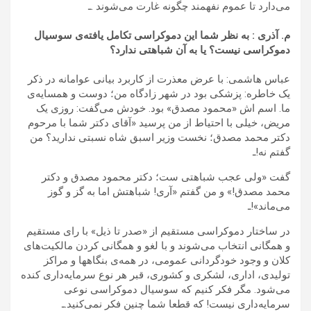
می‌دارد تا عموم نفهمند چگونه غارت می‌شوند .ـ
م. آذری : به نظر شما این دموکراسی تکامل یافته‌ی سوسیال
دموکراسی نیست؟ یا به آن شباهتی ندارد؟
عباس هاشمی: با عرض معذرت از کاربرد بیانی عوامانه در ذکر
یک خاطره: پزشکی بود در شهر زادگاه من؛ دوست و همسایه‌ی
ما. اسم اش «محمود مصدق» بود. خودش می‌گفت: روزی یک
مریض، خیلی با احتیاط از من پرسید «آقای دکتر شما با مرحوم
دکتر محمد مصدق؛ نخست وزیر اسبق شاه نسبتی ندارید؟ من
گفتم نه!ـ
گفت «ولی عجب شباهتی ست؛ دکتر محمود مصدق و دکتر
محمد مصدق!» و من گفتم «آری! شباهتش اما به گز و گوز
می‌ماند»!ـ
در ساختار دموکراسی مستقیم از «صدر تا ذیل» با رای مستقیم
و همگانی انتخاب‌ می‌شوند و با لغو و همگانی کردن مالکیت‌های
کلان و وجود خودگردانی عمومی، در همه‌ی بنگاهها و مراکز
تولیدی، اداری، لشکری و کشوری، قبر هر نوع سرمایه‌داری کنده
می‌شود. مگر فکر کنیم که سوسیال دموکراسی نوعی
سرمایه‌داری نیست! که قطعا شما چنین فکر نمی‌کنید.ـ