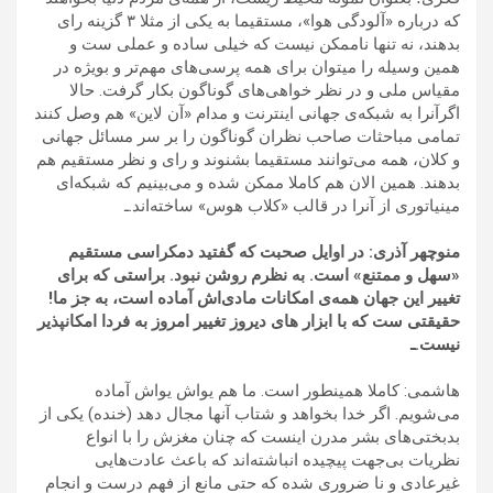
که درباره «آلودگی هوا»، مستقیما به یکی از مثلا ۳ گزینه رای
بدهند، نه تنها ناممکن نیست که خیلی ساده و عملی ست و
همین وسیله را میتوان برای همه پرسی‌های مهم‌تر و بویژه در
مقیاس ملی و در نظر خواهی‌های گوناگون بکار گرفت. حالا
اگرآنرا به شبکه‌ی جهانی اینترنت و مدام «آن لاین» هم وصل کنند
تمامی مباحثات صاحب نظران گوناگون را بر سر مسائل جهانی
و کلان، همه می‌توانند مستقیما بشنوند و رای و نظر مستقیم هم
بدهند. همین الان هم کاملا ممکن شده و می‌بینیم که شبکه‌ای
مینیاتوری از آنرا در قالب «کلاب هوس» ساخته‌اند.ـ
منوچهر آذری: در اوایل صحبت که گفتید دمکراسی مستقیم
«سهل و ممتنع» است. به نظرم روشن نبود. براستی که برای
تغییر این جهان همه‌ی امکانات مادی‌اش آماده است، به جز ما!
حقیقتی ست که با ابزار های دیروز تغییر امروز به فردا امکانپذیر
نیست.ـ
هاشمی: کاملا همینطور است. ما هم یواش یواش آماده
می‌شویم. اگر خدا بخواهد و شتاب آنها مجال دهد (خنده) یکی از
بدبختی‌های بشر مدرن اینست که چنان مغزش را با انواع
نظریات بی‌جهت پیچیده انباشته‌اند که باعث عادت‌هایی
غیرعادی و نا ضروری شده که حتی مانع از فهم درست و انجام