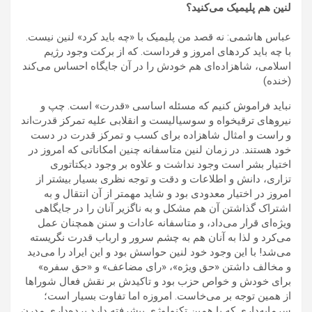
لنین هم پلیمیک می‌کنید؟
عباس هاشمی: نه قصد من پلیمیک با «چه باید کرد» لنین نیست.
با چه باید کردهای امروز و فرداست. که از برکت وجود رژیم
اسلامی، شاهزاده‌ای هم خودش را در آن جایگاه احساس می‌کند
(خنده)
نباید فراموش کنیم که مسئله اساسی «قدرت» است. چپ و
نیروهای ترقیخواه و سوسیالیست و انقلابی علیه تمرکز قدرت‌اند
و راست و امثال شاهزاده برای کسب و تمرکز قدرت در دست
خود هستند. در زمان لنین متاسفانه چنین امکاناتی که امروز در
اختیار بشر است وجود نداشت و علاوه بر وجود دیکتاتوری
تزاری، دانش و اطلاعات و دقت و توجه نظری بسیار بیشتر از
امروز در اختیار معدودی بود و شاید مهمتر از آن انتقال و به
اشتراک گذاشتن آن هم مشکل و به ناگزیر آنان را در جایگاهی
ویژه‌‌ای قرار می‌داد، و متاسفانه عادات و سنن همچنان عمل
می‌کرد و لذا به آنان هم به چشم سرور و ارباب قدرت نگریسته
می‌شد! با این وجود خود لنین حواسش بود و این ایراد را می‌دید
و مخالف داشتن «حق ویژه»، «رای مضاعف» و «حق سفره»
برای خودش و خواص حزب بود و تاکیدش بر نقش فعال شوراها
از همین توجه بر می‌خاست. امروزه اما تفاوت بسیار است؛
سرمایه‌داری که با همین تکنولوژی پیشرفته دارد برده‌داری مدرن