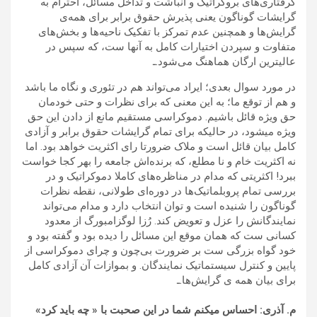
گرفتاری‌های بروکراتیک و انباشت و تداخل مسائل، احترام به
گرایشات گوناگون یعنی پذیرش حقوق برابر برای همه‌ی
گرایش‌ها و همچنین عدم تمرکز با تفکیک ناحیه‌ها و بخش‌های
متفاوت و سپردن اختیارات کامل به آنها ست، که سپس در
عالیترین ارگان هماهنگ می‌شود.ـ
در مورد سوال بعدی؛ ایراد می‌تواند هم در تئوری و نگاه ما باشد
و هم از توقع ما؛ به این معنی که برای نظرات و حتی خودمان
حق ویژه قائل باشیم. دموکراسی مستقیم مانع از دادن این حق
ویژه میشود، در حالیکه برای تمام گرایشات حقوق برابر و آزادی
کامل بیان قائل است و ملاک ضرورتا رای اکثریت خواهد بود. اما
نه اکثریت خام و نا مطلع، که برنده‌اش جامعه را بهر کجا خواست
ببرد! اکثریتی که مدام در مناظره‌های کاملا دموکراتیک و در
بررسی تمام پروبلماتیک‌ها در دوره‌ای طولانی، نقطه نظرات
گوناگون را شنیده است و توان انتخاب دارد و مدام می‌تواند
نمایندگانش را عزل و تعویض کند. رُزا لوگزامبورگ از معدود
کسانی ست که همان موقع این مسائل را دیده بود و گفته بود و
خود گواه بزرگی ست بر ضرورت بی‌چون و چرای دموکراسی از
پایین و کنترل سیستماتیک نمایندگان. و بموازات آن آزادی کامل
برای بیان همه ی گرایش‌ها.ـ
م. آذری: احساس میکنم شما در این صحبت با « چه باید کرد»