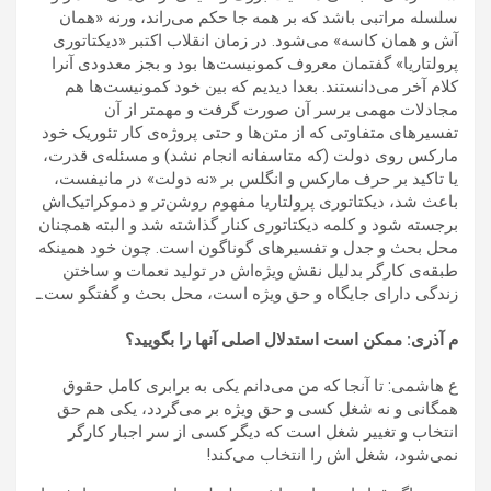
سلسله مراتبی باشد که بر همه جا حکم می‌راند، ورنه «همان
آش و همان کاسه» می‌شود. در زمان انقلاب اکتبر «دیکتاتوری
پرولتاریا» گفتمان معروف کمونیست‌ها بود و بجز معدودی آنرا
کلام آخر می‌دانستند. بعدا دیدیم که بین خود کمونیست‌ها هم
مجادلات مهمی برسر آن صورت گرفت و مهمتر از آن
تفسیرهای متفاوتی که از متن‌ها و حتی پروژه‌ی کار تئوریک خود
مارکس روی دولت (که متاسفانه انجام نشد) و مسئله‌ی قدرت،
یا تاکید بر حرف مارکس و انگلس بر «نه دولت» در مانیفست،
باعث شد، دیکتاتوری پرولتاریا مفهوم روشن‌تر و دموکراتیک‌اش
برجسته شود و کلمه دیکتاتوری کنار گذاشته شد و البته همچنان
محل بحث و جدل و تفسیرهای گوناگون است. چون خود همینکه
طبقه‌ی کارگر بدلیل نقش ویژه‌اش در تولید نعمات و ساختن
زندگی دارای جایگاه و حق ویژه است، محل بحث و گفتگو ست.ـ
م آذری: ممکن است استدلال اصلی آنها را بگویید؟
ع هاشمی: تا آنجا که من می‌دانم یکی به برابری کامل حقوق
همگانی و نه شغل کسی و حق ویژه بر می‌گردد، یکی هم حق
انتخاب و تغییر شغل است که دیگر کسی از سر اجبار کارگر
نمی‌شود، شغل اش را انتخاب می‌کند!