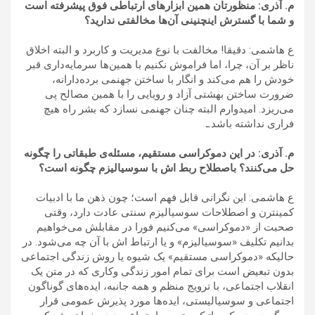
م. آذری: منظورتان همین ابزارهای ارتباطی فوق پیشرفته است
و شما با گسترش اینچنینی آن‌ها مخالفتی ندارید؟
ع هاشمی: دقیقا‍! مخالفت با نوع مدیریت و کاربرد و البته اخلاق
ناظر بر آن، چرا، اما فراموش نکنیم با همین‌ها سرمایه‌داری قبر
خودش را هم می‌کند و انگار با ساختن جهنمی برده‌دارانه،
ضرورت ساختن بهشتی آزاد و رویایی را با همین مصالح پی
می‌ریزد. امیدوارم البته چنان جهنمی نسازد که بشر راه هیچ
فراری نداشته باشد.ـ
م. آذری: در این دموکراسی مستقیم، مسئله‌ی طبقاتی را چگونه
حل می‌کنند؟ باصطلاح ربط اش با سوسیالیزم چگونه است؟
ع هاشمی: این نگرانی قابل فهم است؛ چون ذهن ما با ادبیات
کمینترن و اصطلاحات سوسیالیزم سنتی عادت دارد، وقتی
صحبت از «دموکراسی» می‌کنیم فورا در مقابلش می‌خواهیم
بدانیم تکلیف «سوسیالیزم» و یا ارتباط اش با آن چه می‌شود. در
حالیکه «دموکراسی مستقیم» یک شیوه یا روش زندگی اجتماعی
بدون تبعیض است برای تمام امور زندگی وکاری که در متن یک
انقلاب اجتماعی، با ترویج منظم و همه جانبه، ایده‌های گوناگون
اجتماعی و سوسیالیستی، ایده‌ها مورد پذیرش عمومی قرار