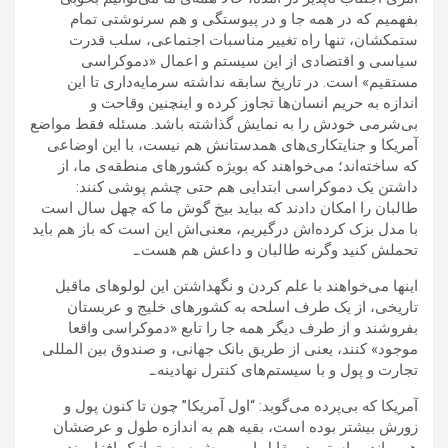
بفهمیم که در همه جا و در پیوستگی و هم سرنوشتی تمام
ستمکشان، تنها راه تغییر مناسبات اجتماعی، سلب قدرت
سیاسی و اقتصادی از این سیستم و اعمال «دموکراسی
مستقیم» است. در تاریخ سابقه نداشته سرمایه‌داری تا این
اندازه به حریم انسان‌ها تجاوز کرده و اینچنین وقاحت و
بی‌شرمی خودش را به نمایش گذاشته باشد. مسئله فقط مواضع
آمریکا و جنایتکاری‌های همدستانش هم نیست، با این اوضاعی
که ساخته‌اند؛ می‌خواهند که بویژه کشورهای منطقه‌ی ما، از
داشتن یک دموکراسی ابتدایی هم حتی چشم پوشی کنند:
طالبان را امکان دادند که بیاید بیخ گوش ما که چهل سال است
با مدل بزک کرده‌اش درگیریم، معنی‌اش این است که باز هم باید
تحملش کنید وگرنه طالبان و داعش هم هست.ـ
اینها می‌خواهند با علم کردن و نگهداشتن این لولوهای ماقبل
تاریخی، از یک طرف اسلحه به کشورهای خلیج و عربستان
بفروشند و از طرف دیگر همه جا را تابع «دموکراسی واقعا
موجود» کنند، یعنی از طریق بانک جهانی، و صندوق بین المللی
تجارت و پول و با سیستم‌های کنترل نهادینه.ـ
آمریکا که بی‌پرده می‌گوید: “اول آمریکا” چون تا کنون پول و
زورش بیشتر بوده است، بقیه هم به اندازه طول و عرضشان