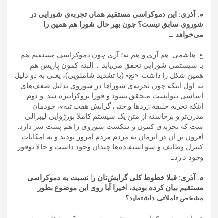
م. آذری: این دموکراسی مستقیم همان تجربه‌ی شورایی در
شوروی سابق نیست؟ چون بهر حال شورا هم همین را
می‌خواهد .ـ
ع. هاشمی: هم آری و هم نه؛ آری چون دموکراسی مستقیم هم
با سیستمی شورایی تحقق می‌یابد … البته کمون پاریس هم
همین شکل را داشت. «نع» (با تشدید شاملویی)، یعنی به دو دلیل
نه: اول اینکه چون تجربه‌ی شوراها در شوروی بدلیل ضعف‌های
اساسی نتوانست متحقق بشود و فورا بروکراتیزه شد. و دوم
اینکه تجربه جلیقه زردها و حتی گرایش هفت تپه‌ی خودمان
مدرن‌تر و برخاسته از متن یک سیستم کاملا بورژوایی لیبرالی
ست که تجربه‌ی کمون و شکست شوروی را هم پشت سر دارد.
افزون بر آن در آنزمان نه مردم مردم امروز بودند و نه امکانات
کنترل وظایف و سو استفاده‌ها چندان وجود داشت و حالا بوفور
وجود دارد.ـ
م. آذری: قبلا خطوط کلی گرایش‌تان را نسبت به دموکراسی
مستقیم بیان کرده بودید، اخیرا آیا ‌روی این موضوع بطور
مشخص تاملاتی داشته‌اید؟