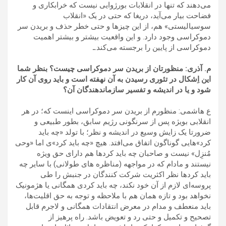
می‌دهند که تنها در انقلابات بورژوایی نیست که خرابکاری و
فضاحت بیار می‌آید، دریغا که حتی در یک «انقلاب
سوسیالیستی» هم، از این چیزها و حتی خطر حذف و بریدن سر
دموکراسی وجود دارد‍. و این واقعیت بیشتر و بیشتر اهمیت
دموکراسی از پایین را برجسته می‌کند.ـ
م. آذری: منظورتان از بریدن سر دموکراسی چیست؟ بنظر شما
این اِشکال در تئوری رسیدن به آن نهفته است و باید روی آن کار
شود و یا در اندیشه‌ و تفسیر سازماندهندگان آن؟
ع هاشمی: منظورم از بریدن سر دموکراسی اینست که؛ در هر
انقلابی بویژه پس از سرنگونی رژیم سابق، بطور طبیعی و
ضرورتا یک زایش وسیع در اندیشه و نظر؛ با تولد «چه باید
کرد»هایی گوناگون اتفاق می‌افتد. هیچ «چه باید کرد»ی اما «وحی
مُنزِل» نیست و صاحبان چه باید کردها هم دارای حق ویژه
نیستند و مادام که در مواجهه (مناظره های طولانی) با سایر چه
باید کردها نظر اکثریت شرکت کنندگان در جنبش را طی
پروسه‌ای لازم از آن خود نکند، چه باید کردی همگانی یا هژمونیک
نخواهد بود و تازه همان هم با ملاحظه و توجه به حق اقلیت‌ها،
باید منعطف و مدام در معرض انتقادات همگانی و لاجرم قابل
تصحیح و تکمیل و حتی رد و تعویض باشد. راه پرهیز از