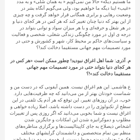
ما هستیم دیگه» حالا من نمی‌گویم « به همان شُلی» و به مدد
«غیب» اینا دیگه ما خواهیم بود، ولی می‌گویم آنگاه بشر در
وضعیت رهایی و برابری همگانی قرار خواهد گرفت و چه چیزی
از این بهتر که دنیا چنان تغییر کند که هر کس در هر کجای دنیا و
در هر شغل و حرفه‌ای و با هر میزان سواد و توانی بتواند در
درجه ی اول در مورد چگونگی زندگی شغلی، شخصی و فعالیت
و سیاست‌های حاکم بر محیط کار، شهر و کشورش و حتی در
مورد تصمیمات مهم جهانی مستقیما دخالت کند!؟
م. آذری: شما اهل اغراق نبودید! چطور ممکن است «هر کس در
هر کجای دنیا بتواند حتی در مورد تصمیمات مهم جهانی
مستقیما دخالت کند»!؟
ع هاشمی: این هم اغراق نیست. همین آیفونی که در دست من و
شماست خودتان بهتر از من می‌دانید که چه ظرفیت‌هایی دارد.
خوب، در آن روزهای تغییر، این توقع که هر آدم یک تلفنی در این
سطح از تکنولوژی را در دست داشته باشد، اصلا زیاده خواهی و
اغراق نیست و شما بخوبی می‌دانید که اگر روزی پس از تغییرات
مطلوب و دموکراتیزه شدن این امکانات و جایگزین شدن
اشخاص ذیصلاح به جای کاپیتالیست‌ها و برگزاری مناظره‌های
منظم بین تمام متخصصین و دانشمندان گرایشهای مختلف
فکری؛ بعنوان نمونه محیط زیست، از همه‌ی مردم دنیا بخواهند