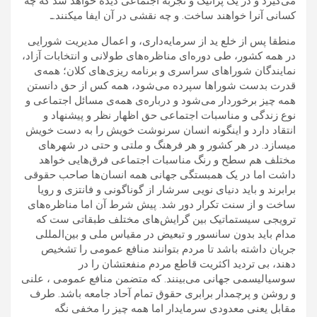
می‌گیرد و در یک پراتیک و تجربه اجتماعی دیده خواهد شد که چه
کسانی آنرا خواهند ساخت. و چه نقشی در آن ایفا میکنند.ـ
منطقا پس از خلع ید از سرمایه‌داری، و اعمال مدیریت شورایی
در همه کشور، طی دوره‌ای مناظره‌های طولانی و انتخابات آزاد،
نمایندگان شوراهای سراسری ‌و برنامه ریزی‌های کلان‌؛ همه‌ی
قدرت بدست شوراها سپرده می‌شود، همه کس از حق دانستن
همه چیز برخوردار می‌شود و درباره‌ی همه‌ی مسائل اجتماعی و
نوع زندگی و مناسبات اجتماعی حق اظهار نظر و پیشنهاد و
انتقاد دارد و ‌اینگونه انسان سرنوشت خویش را به دست خویش
میسازد. در هر کشور و هر فرهنگ و ملتی و حتی در شهرهای
مختلف هم سطح و‌ رنگ مناسبات اجتماعی فرق‌هایی خواهد
داشت اما در یک همبستگی جهانی همه انسان‌ها صاحب حقوقی
برابرند و باید دنیای نویی سرشار از گوناگونی و فانتزی و رویا
ساخت و از سنت تکرار دور شد. پیش شرط آن اما مناظره‌های
ترویجی سیستماتیک بین گرایش‌های مختلف طبقاتی ست که
مدام باید بدون سانسور و تبعیض در مقیاس ملی و بین‌المللی
جریان داشته باشد تا مردم بتوانند منافع عمومی را تشخیص
دهند، بی تردید اکثریت قاطع مردم منفعتشان را در
سوسیالیسمی جهانی می‌بینند. که متضمن منافع عمومی ، علنی
و روشن و پرچمدار برابری حقوق تمام آحاد جامعه باشد. طرف
مقابل یعنی معدودی سرمایدار اما همه چیز را مخفی نگه