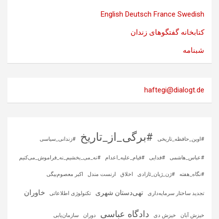
English
Deutsch
France
Swedish
کتابخانه گفتگوهای زندان
شبنامه
haftegi@dialogt.de
#برگی_از_تاریخ
#اوین_حافظه_تاریخی
#زندانی_سیاسی
#عباس_هاشمی
#فدایی
#قیام_علیه_اعدام
#نه_می_بخشیم_نه_فراموش_می‌کنیم
#نگاه_هفته
#ژن_ژیان_ئازادی
اخلاق
ارنست مندل
اکبر معصوم‌بیگی
خاوران
تهی‌دستان شهری
تجدید ساختار سرمایه‌داری
تکنولوژی اطلاعاتی
دادگاه عباسی
خیزش آبان
خیزش دی
دوران
سازمان‌یابی