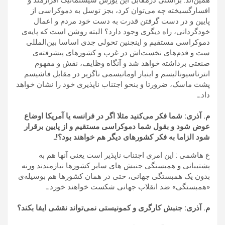
همین‌اند. براستی درمقابل این یورش سیستماتیک افزارمند و
افسارگسیخته چه می‌توان کرد، بجز توسل به دموکراسی از
پایین و در دست گرفتن قدرت به دست خود مردم و اعمال
خودگردانی، راه دیگری وجود دارد؟ البته روشن است که پایه‌ی
دموکراسی مستقیم و اینچنین تحولی جدی اساسا بین‌المللی‌
ست و قدم‌های نخست‌اش در غرب و کشورهای پیشرفته‌ی
صنعتی برداشته خواهد شد و آنگاه وظایف، نقش و مفهوم
انترناسیونالیسم و اینبار اومانیسمی ناگزیر در مقابل فاشیسم
پشت ماسک، ضرورتا و بنحو اجتناب ناپذیری خود را نشان خواهد
داد.ـ
م. آذری: شما فکر می‌کنید مثلا اگر در فرانسه یا آمریکا اوضاع
عوض شود و بقول شما دموکراسی مستقیم و از پایین برقرار
شود الزاما به فکر کشورهای دیگر هم خواهند بود؟!
ـ
ع هاشمی : این امری اجتناب ناپذیر است یعنی آنها هم به
پشتیبانی و همبستگی جنبش های سایر کشورها نیازمندند ورنه
بدون یک همبستگی جهانی، حتی در همان کشورها هم بوسیله‌ی
«همبستگی» ضد انقلاب جهانی شکست خواهند خورد.ـ
م. آذری: جنبش کارگری و کمونیستی نمی‌تواند نقشی ایفا بکند؟