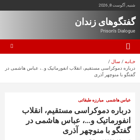
ه
شنبه, آگوست 8, 2026
حتوا
روید
گفتگوهای زندان
Prison's Dialogue
خـانـه
سال
درباره‌ دموکراسی مستقیم، انقلاب انفورماتیک و…، عباس هاشمی در
گفتگو با منوچهر آذری
عباس هاشمی
مبارزه طبقاتی
درباره‌ دموکراسی مستقیم، انقلاب
انفورماتیک و…، عباس هاشمی در
گفتگو با منوچهر آذری