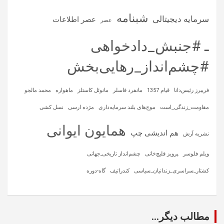
شبنامه
سرمایه‌ دیجیتالی
عصر اطلاعات
عصر
ـ #جنبش_دادخواهی
#چشم‌انداز_رهایی‌بخش
فریبرز رئیس‌دانا
قیام 1357
مانفرد فاسلر
مانوئل کاستلز
ماهواره‌
محمد مالجو
مقاومت_زندگی_است
موج‌های بلند سرمایه‌داری
مژده ارسی
نسل کشی
همایون ایوانی
هم اندیشی چپ
نشریه آرش
ویلم فلوسر
پرویز قلیچ‌خانی
چشم‌انداز تاریخی‌ـ‌جهانی
کشتار_سراسری_زندانیان_سیاسی
کندراتیف
گاه-دوره
مطالب دیگر...