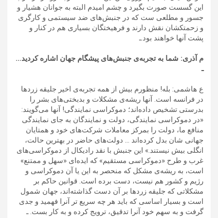
این گسست صورت بگیرد و چشم امیدم البته به جوانان هشیار و
جسور و مطلعی ست که در جنبش‌های ضد سیستمی و کارگری
و زحمتکشان نقش دارند و فرهیختگان بسیاری هم در کنار و
پشت آنها خواهند بود.ـ
م آذری: شما به تجربه‌ی جنبش‌های پیشگام جهان اشاره کردید…
ـ
ع هاشمی: بله! منظورم بیش از همه تجربه‌ی اخیر جلیقه زردها
در فرانسه است. آنها ریشه‌ی مشکلات و بدبختی‌های بشر را
بدرستی تشخیص داده‌اند؛ دموکراسی نمایندگی! آنها می‌گویند:
«در دموکراسی نمایندگی، دولت و نمایندگان به جای نمایندگی
منافع ما، دولت را بمرکز معاملات شرکت‌های خود و‌ همتایان
جهانی شان بدل کرده‌اند … دولت‌های حاضر در بهترین حالت‌،
انگلی بیش نیستند.» این جنبش با نقد رادیکال از دموکراسی‌های
غرب و طرح «دموکراسی مستقیم» که ایده‌ای «سهل و ممتنع»
است، به ریشه‌ی مشکل که منحصر به این یا آن دموکراسی و
رژیم و کشور هم نیست، دست برده است. قوانین حاکم بر
مشکلاتی که جلیقه زردها بر آن دست گذاشته‌اند، جهان شمول
است و بسیار اساسی که باید هر چه سریع تر آنرا فهمید و جدی
گرفت و به سهم خود آنرا تدقیق، ترویج کرده و به کار بست. ‌ـ