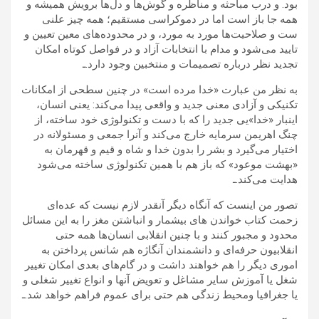
بود. و درب مباحثه و مناظره و گوش‌ها و دل‌ها برویش همیشه و
همه جا باز است اما در دموکراسی مستقیم؛ همه چیز علنی
ست و صلاحیت‌ها مورد به مورد، و در محدوده‌های معین تعیین و
تایید می‌شود و مدام با انتخابات آزاد و در فواصل کوتاه امکان
تجدید نظر درباره تصمیمات و منتخبین وجود دارد.ـ
به نظر من عبارت «خدا مرده است» در چنین سطحی از امکانات
تکنیکی و آزادی معنی جدید و واقعی پیدا می‌کند: یعنی انسان،
اینبار «خدا»یی جدید را که با دست و تکنولوژی خود ساخته، از
چنگ اهریمن سرمایه خارج می‌کند و آنرا جمعی و مسئولانه در
اختیار می‌گیرد و بشر را بدون خدا و شاه و قیم و قهرمان به
«بهشت موعود» که باز هم با همین تکنولوژی ساخته می‌شود
هدایت می‌کند.ـ
تصور من اینست که آنگاه دیگر آنقدر لازم نیست که عده‌ای
زحمت کتاب خواندن های بیشمار و انباشتن مغز را به این مسائل
محدود و مجبور کنند و با چنین انقلابی انسان‌ها همه حتی
انقلابیون حرفه‌ای و دانشمندان آنگاژه هم شانس پرداختن به
اموری دیگر را هم خواهند داشت و در گام‌های بعدی امکان تغییر
شغل یا آموزش سایر مشاغل و تعویض آنها و انواع تغییر شغلی و
یا جغرافیا ومحیط زندگی هم حتی برای عموم فراهم خواهد شد.ـ