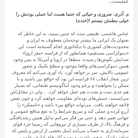
عملیست.ـ
م. آذری: ضروری و حیاتی که حتما هست اما عملی بودنش را
خیلی مطمئن نیستم !(خنده)
عباس هاشمی: طبیعی ست که چنین ببینید، به این خاطر که
بعنوان یک ایرانی ما بیشتر توجه‌مان معطوف به ایران و
محدودیت‌های کشوری با دیکتاتوری لجام گسیخته است. این
«دموکراسی مستقیم» همانطور که از فرانسه «مغز اروپا»
صدایش بگوش‌ها رسیده، منطقا در اروپا و آمریکا به یمن وجود
همین دموکراسی‌های واقعا موجود و سطح تکنیک و شعور
عمومی بالایش، سر بر خواهد آورد. یاد آوری می‌کنم که معروف
ترین شعار انقلاب ۶۸ فرانسه این بود که «واقع بین باشید و نا
ممکن را بخواهید» و برغم وجود آنتاگونیسم طبقاتی، که بسیار
هم جدی ست و بشدت هم عمل خواهد کرد، … ولی در مقابل‌اش
می‌ایستند، جنبش‌های توده‌ای مقاومت خواهند کرد و چون نقش
فائقه خواهند یافت، می‌تواند «واقع بین» باشد و «ناممکن» را
آرزو کرده و عملی کند و سریع شرایط را به نفع منافع عمومی و
جهانی تغییر دهد. و حتی من فکر می‌کنم بدلیل همین رشدیافتگی
و فرهنگ بالا، از طرف بسیاری از نیروهایی که رسما جزء قوای
سرمایه‌داری به حساب می‌آیند (مثل بخشی از ارتش و پلیس که
صاحب اندکی شعور باشند، و بویژه کادرهای اداری، علمی،