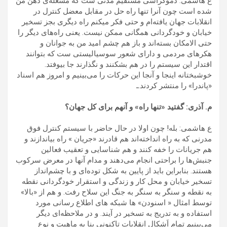
ع هاشمی: دموکراسی مستقیم مدتی ست که مشغله‌ی ذهن من
شده است چون آنرا تنها راه حل در مقابل معضل کنترل در
انقلابات جهان یافته‌ام و حتی فکر میکنم راه دیگری بجز تسخیر
خیابان و خودگردانی همگانی ممکن نیست. یعنی راه‌های دیگر را
حتی الامکان بسته‌اند و باز هم چشم امید من به جوانان و
هکرهای مردمی و دارای شعور سوسیالیستی ست که بتوانند
اقتدار این سیستم را در هم بشکنند و نگذارند جا بیوفتد.
خوشبختانه اینجا و آنجا این حرکات را می‌بینیم و امروز هم اسناد
«پاندرا» را منتشر کردند.ـ
م. آذری: گفتید «تنها راه» و آنهم برای کل جهان؟
ع هاشمی: بله! چون اولا در حال حاضر با سیستم کنترل فوق
مدرنی که به راه انداخته‌اند هم قادرند «جریان » راه بیاندازند و
هم جریانات را خفه کنند و هم شناسایی و تعقیب فعالین
جنبش‌ها را براحتی انجام می‌دهند و مدام آنها در معرض سرکوب
هستند. بنابراین باید از پایین به شکل توده‌ای و با چشم‌انداز
تسخیر خیابان و محل کار و زندگی و استقرار خودگردانی نقطه
به نقطه و سنگر به سنگر به جنگ این سلاح رفت. و هم از «بالا»
توسط امثال « اسنودن» ها شبکه های اطلاع رسانی مورد
استفاده و به تدریج به تسخیر در آیند. و در ملاحظه‌ای دیگر
می‌بینیم تمام اَشکال انقلابات تاکنونی بنا به ماهیت و نوع