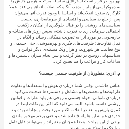
بهر رو اگر قرار است استراتژی سلسله مراتب، هرمی جایش را
به دموکراسی از پایین بدهد، آنگاه که انقلاب اتفاق می‌افتد، عملا
کارگران ستون انقلاب‌اند و اساسا با وجود قدرت آنها می‌توان
پس از خلع ید سیاسی و اقتصادی از سرمایه‌داری، نخست
سیاست‌های روشنی را در قبال جلوگیری از امکان بازگشت
احتمالی سرمایه‌داری به قدرت داشته، سپس روش‌های مقابله و
چاره‌جویی در مورد آنرا به تصویب همگانی رساند و آنگاه در
قبال تفاوت‌ها؛ ظرفیت‌های فکری و بهره‌هوشی، حتی جسمی و
نوع فعالیت هر شهروند، و هزار ویک مسئله‌ی دیگر قوانین و
سیاستهایی روشن در نظر گرفت و سر انجام میزان دستمزدها و
ساعات کار و فراغت را هم تعیین کرد.ـ
م. آذری: منظورتان از ظرفیت جسمی چیست؟
عباس هاشمی: وقتی شما درباره‌ی هوش و استعدادها و تفاوت
ظرفیت‌ها و تخصص‌ها و مشاغل و دستمزدها صحبت می‌کنید
درباره‌ی ناتوانی‌، خواه جسمی و روحی هم باید نظرات و قوانین
روشنی داشته باشید. البته می‌دانید که اکثر این نکات ابتدا در
کمون پاریس و بعد در انقلاب اکتبر مورد بحث و‌مجادله بوده و تا
حدودی هم به این‌ها پاسخ داده شده و حتی برغم مهجور ماندن
برخی از این مباحث بعضا همچنان معتبراند و می‌توانند قابل تامل
و با حک و اصلاح به روز شوند.ـ