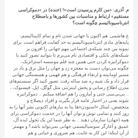
م. آذری: «من کارم پرسیدن است»! (خنده) در «دموکراسی
مستقیم» ارتباط و مناسبات بین کشورها و باصطلاح
انترناسیونالیسم چگونه است؟
ع هاشمی: هم اکنون با جهانی شدن تام و تمام کاپیتالیسم،
پایه‌های مادی انترناسیونالیسم به حد کفایت فراهم است. برای
نمونه من چند شبکه‌ی اجتماعی مهم جهانی را افزون بر
شبکه‌های بانکی و اقتصادی نام می‌برم تا بتوانید تصور کنید با
دموکراتیزه کردن حتی همین چند قلم موسسه استراتژیک،
چگونه می‌توان دست به معجزه زد و جهان را مثل برق و باد در
مسیر اومانیته و ارتقاء فرهنگی و هم فهمی و همبستگی جهانی
قرار داد و یک شبه ره صد ساله رفت: تصور کنید اگر سیستم‌های
مدرن اطلاع رسانی و پخش اینترنتی مثل گوگل، اپل، فیسبوک، ،
… بی‌بی‌سی حتی و آمازون را هم اضافه میکنم … دموکراتیزه
شوند یعنی در اختیار عامه قرار بگیرند و افراد ذیصلاح و
متخصص، امثال «اسنودن»ها بنا به نیازهای اکنونی بشر آنها را به
روز کنند و تمامی توش و توان آنها را در خدمت دموکراسی برای
همه (جهان) سازمان دهند … به نظر شما این یک تحول ایده آل،
عمیق و آغازگر سوسیالیسمی جهانی نمی‌تواند باشد؟ و مهمتر
از آن اینکه؛ این کار به غایت، هم ضروری و حیاتی و هم