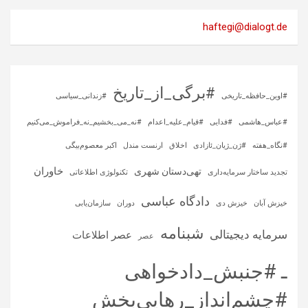
haftegi@dialogt.de
#برگی_از_تاریخ
#اوین_حافظه_تاریخی
#زندانی_سیاسی
#عباس_هاشمی
#فدایی
#قیام_علیه_اعدام
#نه_می_بخشیم_نه_فراموش_می‌کنیم
#نگاه_هفته
#ژن_ژیان_ئازادی
اخلاق
ارنست مندل
اکبر معصوم‌بیگی
خاوران
تهی‌دستان شهری
تجدید ساختار سرمایه‌داری
تکنولوژی اطلاعاتی
دادگاه عباسی
خیزش آبان
خیزش دی
دوران
سازمان‌یابی
شبنامه
سرمایه‌ دیجیتالی
عصر اطلاعات
عصر
ـ #جنبش_دادخواهی
#چشم‌انداز_رهایی‌بخش