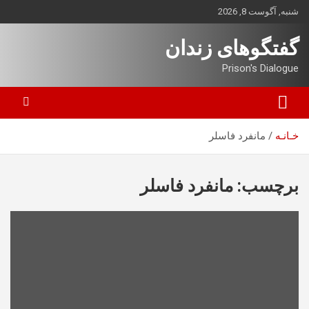
ه
شنبه, آگوست 8, 2026
حتوا
روید
گفتگوهای زندان
Prison's Dialogue
خـانـه
مانفرد فاسلر
برچسب:
مانفرد فاسلر