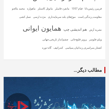
فریبرز رئیس‌دانا
قیام 1357
مانفرد فاسلر
مانوئل کاستلز
ماهواره‌
محمد مالجو
مقاومت_زندگی_است
موج‌های بلند سرمایه‌داری
مژده ارسی
نسل کشی
همایون ایوانی
هم اندیشی چپ
نشریه آرش
ویلم فلوسر
پرویز قلیچ‌خانی
چشم‌انداز تاریخی‌ـ‌جهانی
کشتار_سراسری_زندانیان_سیاسی
کندراتیف
گاه-دوره
مطالب دیگر...