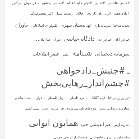
#عباس_هاشمی
#فدایی
#قیام_علیه_اعدام
#نه_می_بخشیم_نه_فراموش_می‌کنیم
#نگاه_هفته
#ژن_ژیان_ئازادی
اخلاق
ارنست مندل
اکبر معصوم‌بیگی
خاوران
تهی‌دستان شهری
تجدید ساختار سرمایه‌داری
تکنولوژی اطلاعاتی
دادگاه عباسی
خیزش آبان
خیزش دی
دوران
سازمان‌یابی
شبنامه
سرمایه‌ دیجیتالی
عصر اطلاعات
عصر
ـ #جنبش_دادخواهی
#چشم‌انداز_رهایی‌بخش
فریبرز رئیس‌دانا
قیام 1357
مانفرد فاسلر
مانوئل کاستلز
ماهواره‌
محمد مالجو
مقاومت_زندگی_است
موج‌های بلند سرمایه‌داری
مژده ارسی
نسل کشی
همایون ایوانی
هم اندیشی چپ
نشریه آرش
ویلم فلوسر
پرویز قلیچ‌خانی
چشم‌انداز تاریخی‌ـ‌جهانی