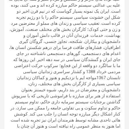
علیه بی عدالتی سیستم حاکم مبارزه کرده اند و می کنند، بوده
است. ایران یک نمونه بسیار گویاست که در نیم قرن اخیر دو
شکل این خشونت سیاسی سیستم حاکم را با دو رژیم تجربه
کرده است. تعقیب سیاسی و زندان های مملو از معترضین مرد
و زن و حتی کودک؛ کارگران بخش های مختلف صنعت، آموزش،
بهداشت، خدمات. فرزندان آنان در قالب دانش آموزان و
دانشجویان و بیکاران. شکنجه، تجاوز جنسی، گروگان گیری
اطرافیان، فشارهای طاقت فرسا برای درهم شکستن انسان ها،
اعدام های دستجمعی، گورهای دستجمعی ناشناخته در جای
جای ایران و گمشدگان سیاسی در سه دهه اخیر. این روزها که
ما با سالگرد دو واقعه از این فجایع؛ سرکوب حرکت اعتراضی
مردمی خرداد 1388 و کشتار سراسری زندانیان سیاسی
تابستان 1367مواجه ایم یا نزدیکیم و هنوز و کماکان زندانیان
سیاسی بسیاری از کارگران بخش های مختلف، زنان،
دانشجویان و معترضان در بند داریم، شیوه خیمننز بعنوان
استفاده از هنر برای مبارزه با فراموشی تاریخی که با سرپوش
گذاشتن برجنایات سیستم سرمایه داری حاکم، تداوم سیستم
حاکم و تداوم سکوت و بی تفاوتی جامعه را ممکن می سازد، در
کنار اشکال دیگر مبارزه توجه انسان را جلب می کند. کوشش
هائی تاحدی مشابه توسط هنرمندان ایران نیز تجربه شده است
اما هنوز به منظر عمومی راه نیافته است و هنوز آن چنان با