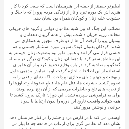
ادیلبرتو خیمننز از جمله این هنرمندان است که سعی کرد با کار
هنری اش یک دوره تیره و تار از زندگی مردم پرو را که با جنگ و
خشونت علیه زنان و کودکان همراه بود نشان دهد.
مصائب این جنگ که بین شبه نظامیان دولتی و گروه های چریکی
مخالف رژیم جریان داشت، بیش از همه گریبان دهقانان و
بومیان پرو را گرفت. آن ها از دو طرف مجبور به همکاری می
شدند. کودکان بعنوان کودک سرباز مورد استثمار جسمی و هم
جنسی قرار می گرفتند و همین طور بود وضعیت زنان. خیمننز به
این مناطق سفر کرد. با دهقانان، زنان و کودکان درگیر در مساله
گفتگو و مصاحبه کرد. در باره وقایع تحقیق کرد و از آن ها برای
استفاده از این اطلاعات اجازه گرفت. او به نمایش مذهبی حلول
و بهشت و جهنم دنیای مجازی نپرداخت بلکه دنیای واقعی را به
تصویر کشید. خشونت ها، قتل عام ها، قطع عضوها، و تجاوزها را
از تجربه های تلخ و خاطرات مردمی که از آن رنج برده بودند،
برای به فراموشی سپرده نشدن این دوران تاریک بیرون کشید تا
همه بتوانند واقعیت تاریخ این دوره را بدون ارتباط با سواد
خواندن و نوشتن مرور کنند.
اوسعی می کند تا در کارش درد و خشم را در کنار هم نشان دهد.
نشان دهد که نظامی گری برای ارعاب در جامعه چه ها ببار می