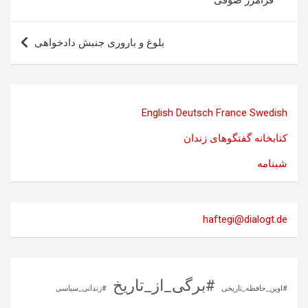
فرامرز صوفی
بلوغ و باروری جنبش دادخواهی
English
Deutsch
France
Swedish
کتابخانه گفتگوهای زندان
شبنامه
haftegi@dialogt.de
#برگی_از_تاریخ
#اوین_حافظه_تاریخی
#زندانی_سیاسی