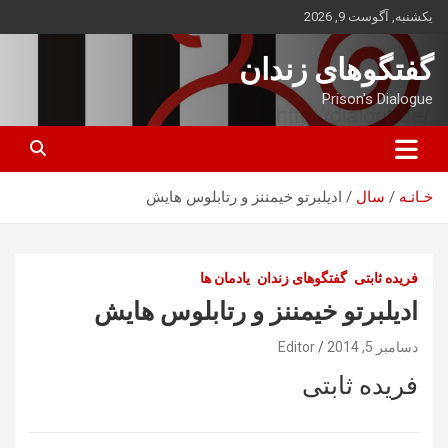
ه
یکشنبه, آگوست 9, 2026
حتوا
روید
گفتگوهای زندان
Prison's Dialogue
خـانـه
سال
ادیلبرتو خیمننز و رتابلوس هایش
فریده ثابتی
گفتگوهای زندان
یادمان ها
ادیلبرتو خیمننز و رتابلوس هایش
دسامبر 5, 2014
Editor
فریده ثابتی