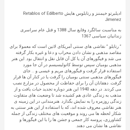
ادیلبرتو خیمننز و رتابلوس هایش Retablos of Edilberto
Jimenez
به مناسبت سالگرد وقایع سال 1388 و قتل عام سراسری
زندانیان سیاسی 1367
” رتابلو ” نقاشی های سنتی آمریکای لاتین است که معمولا برای
مقاصد مذهبی و نشان دادن محراب و دعا و غیره بکار گرفته
می شد و فیگورهای آن یا کل آن قابل نقل و انتقال بود. این هنر
مذهبی بومیان سپس توسط کاتولیسیسم در آن جا مورد
استفاده قرار گرفت و فیگورهای مریم و عیسی و … جای
فیگورهای مذهبی سنتی بومیان را گرفت یا در کنار آن ها قرار
گرفت. دهقانان آن را برای حفاظت از محصول در مزارع نصب
می کردند. در دهه 1940 این هنر دوباره تجدید حیات یافت و از
مذهب به زندگی عادی هم کشیده شد تا وضعیت های متقاوت
زندگی روزمره را به نمایش بگذارد. هنرمندانی در این زمینه ی
هنر نقاشی معروف شده اند، که با استفاده از این هنر سنتی به
شکار لحظه ها می روند و موقعیت های مختلف زندگی از جمله
کشاورزی، پروسه کار جمعی و جشن ها را با این فیگورها و
نقاشی ها نشان می دهند.