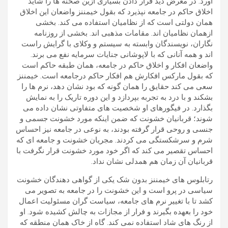
آورد. در معرض دید قرار دادن بسیاری ازین صحنه ها را شاید
اخلاق حاکم در جامعه نپذیرد که بقول خیمننز واضعان این اخلاق
همان دولتی است که از نظامیان استفاده می کند. بخشی
ازهمان نظامیان اند. مقامات مذهبی اند. بخشی از روزنامه
نگاران، نویسندگان وابسته به سیستم و وکلای با گرایش راست
اند و همه آنانی که با لاپوشانی جنایات سرمایه نفع می برند.
واضعان افکار و اخلاق حاکم در جامعه، همان طبقه حاکم است
که بقول مارکس افکارش هم افکار حاکم درجامعه است. خیمننز
سعی می کند حقایق را همان گونه که بود نشان دهد، نرم ها را
بشکند و با درد به تجربه بپردازد و این دوره تاریک را به نمایش
بگذارد. در فیگورهای او شخصیت های متفاوتی نشان داده می
شوند؛ قربانیان خشونت که ضمن اینکه مورد خشونت جسمی و
جنسی و روحی قرار گرفته بودند، به نوعی در جامعه نیز احساس
شرم و سرشکستگی می کردند. مجریان خشونت و جامعه ای که
احساس تقصیر می کند که اگر خود مورد خشونت قرار نگرفت با
قربانیان آن زمان هم همدلی نشان نداد.
رتابلوس های خیمننز بدون شک یکی از گواهی دهندگان خشونت
سیاسی در پرو است و این خشونت را در جامعه به تصویر می
کشد تا با تغییر نرم های جامعه، سیاست گران مسئولیت اعمال
خود را بعهده بگیرند و فرار از مجازات به چالش کشیده شود. او
از رنگ های شاد استفاده نمی کند. گاه از خاک همان منطقه که