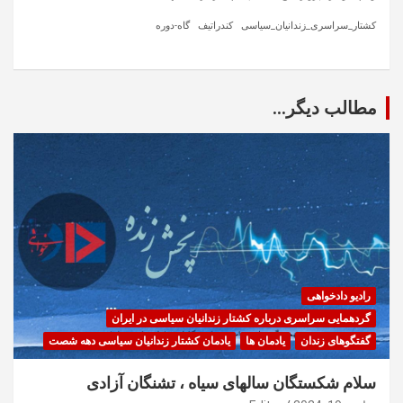
کشتار_سراسری_زندانیان_سیاسی
کندراتیف
گاه-دوره
مطالب دیگر...
رادیو دادخواهی
گردهمایی سراسری درباره کشتار زندانیان سیاسی در ایران
گفتگوهای زندان
یادمان ها
یادمان کشتار زندانیان سیاسی دهه شصت
سلام شکستگان سالهای سیاه ، تشنگان آزادی