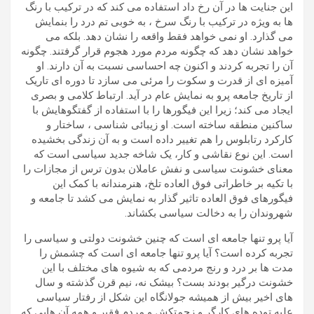
این جنایت ها در آن رخ داد استفاده می کند که در ترکیب با رنگ
ها به ویژه در ترکیب با رنگ سرخ ، به خوبی تم درد را بنمایش
می گذارد. او نمی خواهد فقط واقعه را نشان دهد. بلکه می
خواهد نشان دهد که چگونه مردم مورد هجوم قرار گرفتند. چگونه
آن را تجربه کردند و اکنون چه احساسی نسبت به آن دارند. او
آمیزه ای از قدرت و سکوت را مرئی می سازد تا دوره ای تاریک
از تاریخ جامعه پرو به نمایش عام در آید. ارتباط کلامی و بصری
ایجاد می کند؛ زیرا این فیگورها را با استفاده از گفتگوهایش با
ساکنین منطقه ساخته است. او زیبائی شناسی ، ساختار و
کارکرد رتابلوس را هم تغییر داده است و به آن زندگی بخشیده
است. این نوع نقاشی و کار، یک شاخه جدید سیاسی است که
معنای خشونت سیاسی و نفش عاملان بدون ترس از مجازات را
با تکیه بر خاطراتی فوق العاده تلخ، هنرمندانه با کمک این
فیگورهای فوق العاده تاثیر گذار به نمایش می کشد تا جامعه و
شهروندان را به دخالت سیاسی بکشاند.
آیا پرو تنها جامعه ای است که چنین خشونت دولتی و سیاسی را
تجربه کرده است؟ آیا پرو تنها جامعه ای است که چشمش را
مدت ها بر درد و رنج مردمی که به شیوه های مختلف با این
خشونت درگیر بودند بست؟ بیشک نه، نیم قرن گذشته و سال
های اخیر بیش از همیشه جولانگاه این شکل از رفتار سیاسی
علیه توده های کارگر و زحمتکش و مردم فقیر و همه آن هایی که