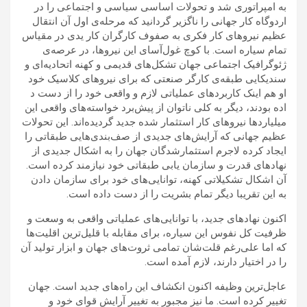
به امپراتوری شد و تحولات اساسی سیاسی و اجتماعی را در
اردوگاه کار جهانی را ناگزیر گردانید که مرحله‌ی اول آن انتقال
عظیم نیروهای کار فکری به صفوف کارگران کار یدی در مقیاس
تمام سیاره است. با کوچ غول‌آسای این نیروها، در عرصه‌ی
ژئوگرافیک اجتماعی جهان تشکل‌های قدیمی و کهنه اتحادیه‌ای و
سندیکایی طبقه‌ی کارگر صنعتی که برای نیروهای کلاسیک خود
او هم اینک کاربردهای عملیاتی لازم و واقعی خود را از دست د
اده بودند، دیگر به کلی ناتوان از پیش‌برد خواسته‌های واقعی این
میلیاردها نیروهای کار استثمار شده جدید گردیده‌اند. این تحولات
عظیم جهانی که آرایش‌های جدیدی از صف‌بندی‌هایی طبقاتی را
ایجاد کرده لاجرم استثمارشدگان جهان را به اشکال جدیدی از
نهادهای قدرت و سازمان یابی طبقاتی خود نیازمند کرده است.
آن اشکال تشکیلاتی کهنه، توانایی‌های خود برای سازمان دادن
به این تقریبا دیگر تمام بشریت را از دست داده است.
اکنون نهادهای جدید، با توانایی‌های عملیاتی واقعی به وسعت و
ظرفیت کل نفوس این سیاره، برای مقابله با قلیل‌ترین اقلیت‌ها
که اما علی‌رغم قلت‌شان تمامی ثروت‌های جهان و ابزار تولید آن
را در اختیار دارند، لازم آمده است.
عاجل‌ترین وظیفه اکنون انکشاف این راه‌های جدید است. جهان
تغییر کرده است. ما نیز مجبور به تغییر آرایش قوای خود و