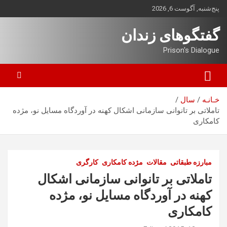
ه
پنج‌شنبه, آگوست 6, 2026
حتوا
روید
گفتگوهای زندان
Prison's Dialogue
خـانـه
سال
تاملاتی بر تانوانی سازمانی اشکال کهنه در آوردگاه مسایل نو، مژده
کامکاری
مبارزه طبقاتی
مقالات
مژده کامکاری
کارگری
تاملاتی بر تانوانی سازمانی اشکال
کهنه در آوردگاه مسایل نو، مژده
کامکاری