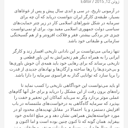
ژوئن 12, 2015
Editor
در آزمونی تاریخ، در سی و اندی سال پیش و پس از غوغاهای
بسیار، طبقه‌ی کارگر ایران نتوانست دریابد که آن چه برای
سرمایه در شکل شوراهای اسلامی کار در زیر چتر حمایت‌های
سیاسی دولت جمهوری اسلامی مفید بود، برای او نمی‌توانست
چیزی جز بردگی بیشتر، فقر و فلاکت افزونتر و از هم گسیختگی
سازمانی و طبقاتی خود باشد.
تنها زمانی می‌توانست بر این نادانی تاریخی افسار زند و کارگر
ایرانی را به همراه دیگر هم زنجیرانش به این باور قطعی و
تاریخی برساند که برای رهایی خود باید همه‌ی آن خوش باوری‌ها
و بی‌خردی‌ها را رها ساخته و ارگان‌ها و نهادهای جدیدی از قدرت
را برپا سازد که توانایی گذار به فراسوی سرمایه را دارا باشد.
او باید می‌توانست این خودآگاهی تاریخی را کسب نماید تا
راه‌های برون رفت از این مشکل را دریابد و برای حل آنها گام‌های
عملی موثر بردارد وگر نه می‌باید کماکان این تحقیر و خفت را
بپذیرد که سرمایه گاه‌گاهی به درخواست‌های ملتمسانه در باب
افزایش دستمزد و یا احتمالا در مقابل تهدیدهای محدود او در
مورد خواسته‌هایش همراهی نشان دهد و بر مبلغ اعانه‌ی خود
بیفزاید. همان گونه که تا کنون چنین بوده است و اما اکنون و
پس از سال‌ها و از پی بسیاری مبارزات صنفی و طبقاتی و نیز