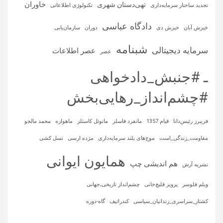
خاوران
تهی‌دستان شهری
تجدید ساختار سرمایه‌داری
تکنولوژی اطلاعاتی
دادگاه عباسی
خیزش آبان
خیزش دی
دوران
سازمان‌یابی
شبنامه
سرمایه‌ دیجیتالی
عصر اطلاعات
عصر
ـ #جنبش_دادخواهی
#چشم‌انداز_رهایی‌بخش
فریبرز رئیس‌دانا
قیام 1357
مانفرد فاسلر
مانوئل کاستلز
ماهواره‌
محمد مالجو
مقاومت_زندگی_است
موج‌های بلند سرمایه‌داری
مژده ارسی
نسل کشی
همایون ایوانی
هم اندیشی چپ
نشریه آرش
ویلم فلوسر
پرویز قلیچ‌خانی
چشم‌انداز تاریخی‌ـ‌جهانی
کشتار_سراسری_زندانیان_سیاسی
کندراتیف
گاه-دوره