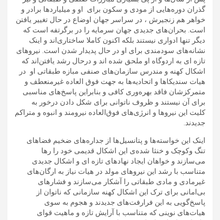
گذران دوره‌هایی از مودی و سکون برای او و میلیاردها برادر و
خواهر هم زنجیرش ، در سراسر جهان اوضاع در حال تغییر یافتن
است. بحران‌های جدیدی جهان سرمایه را در برگرتفه است که
دیگر تنها ادواری نیستند بلکه اکنون کاملا ساختاری‌اند و اینک
نشانه‌های سودمندی برای او در حال پدیدار شدن است. نیروهای
تازه ای به اردوگاه او ملحق شده اند و درحال رشد یافتن‌اند که
اشکال کهنه و مندرس سازمان‌های صنفی مبازه طبقاتی او در
هیات سندیکاها و اتحادیه‌ها به جهت فوق العاده غیرمنعطف و
متمرکزشان فاقد بهره‌وری کافی و بنابراین پاسخ‌های مناسبی
برای آن نیستند و ظروف ناتوانی برای شکل دادن درخور به
کلیت این نیروها و انرژی‌های فوق‌العاده نیرومند و انبوه و متراکم
جدیدند.
اینک این خواسته‌ها و پتانسیل‌ها از جداره‌های ضخیم فضاهای
تنگ وکوچک و خنثا شده‌ی این اشکال قدیمی خود را رها
می‌سازند و خواهان ایجاد نهادهای تازه ای و اشکال جدیدی
متناسب با رشد این نیروهای مولد در هیات نیاز به ارگان‌های
غیرمادی و مادی طبقاتی را آشکار می‌سازند و فشارهای
بی‌امانی برای ترک این اشکال کهنه سازمانی که ناتوان از
پاسخ‌گویی به این فرارفت‌های جدیدند و هجوم به سوی
هیات‌های نوینی که متناسب با آرایش تازه و ماهیت قوای