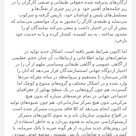
ارگان‌های پذیرفته شده حقوقی طبقاتی و صنفی کارگران را در
زیر چکمه‌های آهنین خود و در زیر چتری از تفنگ‌ها و
مسلسل‌های پلیس و اوباشان خود، بازپس گرفته و سرکوب
می‌نماید و طبقه‌ی کارگر را مجبور به ترک مواضعی می‌نماید که
پیش از آن در اختیار داشت و سعی می‌کند نمایندگان او را
محدود ساخته ، به بند کشیده، کشتار کرده و یا به خدمت خود
بازخرد.
اما اکنون شرایط تغییر یافته است. اشکال جدید تولید در
شاهراه‌های تولید اطلاعاتی و ارتباطات، آن چنان حجم عظیمی
از آگاهی عمومی و آگاهی طبقاتی وسیاسی ملهم از آن را در
اختیار اردوگاه جهانی استثمارشدگان قرار می‌دهد که آنان را
قادر می‌سازد تا مستقیم و بی‌واسطه در میانه معرکه نبردها
وارد شده و در اشکال مختلف و گروه‌های متنوع و کوچک اما
گسترده، هم چون گروه‌هایی در یک سطح پهناور از جغرافیای
اجتماعی جهانی در تمام عرصه‌های سیاره که بدون هیچ
مرکزیتی بدون هیچ تمرکز سازمانی‌ای، هم چون شیوه‌های تولید
که اکنون انجام می‌دهد که کلا فاقد مدیریت متمرکز شده است.
در افواج میلیونی سازمان یابد و به سوی کانون‌های متمرکز
آریستوکراسی سرمایه به هجوم بپردازد و به خاطر استفاده از
این روش‌های جدید مبارزه، از هر گونه ضربه یا پاتک سرمایه، با
کمترین تلفات و ضایعات، بازپس نشسته ، موضع عوض نموده ،