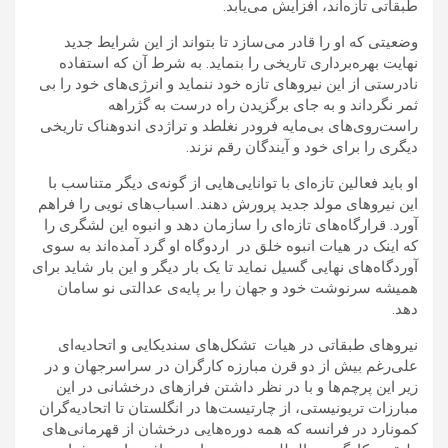
طبقاتی تازه‌اند، افزایش می‌یابد.
وضعیتی که او را قادر می‌سازد تا بتواند از این شرایط جدید
نهایت بهره‌برداری تاریخی را بنماید. به شرط آن که استفاده
نادرستی از این نیروهای تازه خود ننماید و انرژی‌های خود را بی
ثمر نگرداند و به جای برگزیدن راه درست به گژراهه
راست‌روی‌های بی‌مایه فرودر نغلطد و تراژدی اندوهناک تاریخی
دیگری را برای خود و آیندگان رقم نزند.
او باید فعالین تازه‌ای با توانایی‌هایی از گونه‌ی دیگر متناسب با
این نیروهای مولد جدید پرورش دهند. اسباب‌های نویی را فراهم
آورد. قرارگاه‌های تازه‌ای را سازمان دهد و انبوه این لشگری را
که اینک در هیات انبوه خلق در اردوگاه او گرد آمده‌اند به سوی
آوردگاه‌های نهایی گسیل نماید تا یک بار دیگر و این بار شاید برای
همیشه سرنوشت خود و جهان را بر پایه‌ی عدالتی نو سامان
دهد.
نیروهای طبقاتی در هیات تشکل‌های سندیکایی و اتحادیه‌ای
علی‌رغم بیش از دو قرن مبارزه کارگران در سراسرجهان و در
زیر این پرچم‌ها و با در نظر داشتن فرازهای درخشانی در این
مبارزات تریونیستی، از چارتیست‌ها در انگلستان تا اتحادیه‌گران
کمونارد در فرانسه که همه دوره‌هایی درخشان از قهرمانی‌های