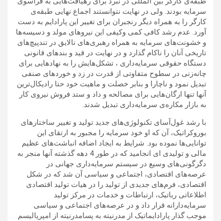
طبقه‌ی کارگر بین المللی در نبرد برای رهیافت‌هایی به فراسوی
سرمایه بودند. ولی در نهایت نتوانستند اجماع نهایی طبقه‌ی
کارگر را به همراه دیگر رنجبران برای تغییر این پارادایم به دست
آورد. عدم رشد کافی کمی وکیفی این نیروهای مولد و دسیسه‌ها
و خشونت‌های سرمایه به همراه رهبری‌های نالایق در تندپیچ‌های
تاریخی آنان را ناکام گذارد و در نهایت در قید و بندهای قانونی
دستگاه حقوقی سرمایه‌داری ، تشکل‌هایش را به نهادهایی برای
چانه‌زنی در سطوح متفاوتی از قدرت در زد و خوردهای صنفی
تبدیل نمود و ناچارا و بنابر خصلت و ماهیت خود حتا رادیکال‌ترین
آنها تنها ارگان‌هایی برای مصالحه و داد و ستد فروش نیروی کار
به بازار مکاره‌ی سرمایه‌داری تبدیل شدند.
با رشد غول‌آسای تکنولوژی‌های جدید تولید و تغییر ساختارهای
بوروکراتیک، آن که او خود سرمایه را مجبور به ارتقای این
توانایی‌ها نموده بود. شرایط به ایجاد اضافه انباشت‌های عظیم
مالی و تولیدی ای انجامید که در طور 4 دهه گذشته آنها منجر به
دگرگونی‌های وسیع در سیستم سرمایه‌داری جهانی در
عرصه‌های اقتصادی، اجتماعی و سیاسی آن شد که در شکل
اقتصادی، فرم‌های جدیدی از تولید را در هیات تولید اقتصادی
اطلاعاتی رباتیک، ارتباطات و خدمات در مرکز تولید
سرمایه‌دارانه قرار داد و در عرصه‌های اجتماعی و سیاسی
موجب گذار پارادایماتیک از مدرنیته به پسامدرنیته از امپریالیسم