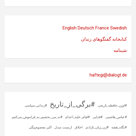
English
Deutsch
France
Swedish
کتابخانه گفتگوهای زندان
شبنامه
haftegi@dialogt.de
#برگی_از_تاریخ
#اوین_حافظه_تاریخی
#زندانی_سیاسی
#عباس_هاشمی
#فدایی
#قیام_علیه_اعدام
#نه_می_بخشیم_نه_فراموش_می‌کنیم
#نگاه_هفته
#ژن_ژیان_ئازادی
اخلاق
ارنست مندل
اکبر معصوم‌بیگی