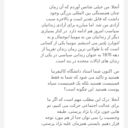
آنجلا: من خیلی شانس آوردم که آن زمان
چنان همبستگی بین المللی بزرگی وجود
داشت که قابل تقدیر است و بالاخره سبب
آزادی من شد. اما مبارزه برای آزادی زندانیان
سیاسب امروز هم ادامه دارد. در کنار بسیاری
دیگر از زندانیان من به
مومیا ابوجمال
و به
لئونارد پلتیر
می اندیشم. مومیا یکی از کسانی
است که با طولانی ترین زمان زندان تقریبا از
دهه 1870 به عنوان زندانی سیاسی در یکی از
زندان های ایالات متحده در بند است.
س: اکنون شما استاد دانشگاه کالیفرنیا
هستید و تاکید می شود که شما نه فقط
فمینیست هستید بلکه یک فمینیست سیاه
پوست هستید. این چگونه است؟
آنجلا: درک این مطلب مهم است که اگر ما
برای عدالت اجتماعی حرکت می کنیم، تم
هایی چون نژاد یا نژاد پرستی، طبقه
وجنسیت را نمی توان جدا از هم مورد توجه
قرار دهیم. بایستی همزمان علیه نژاد پرستی،