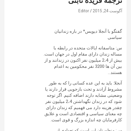
ترجمه فریده ثابتی
آگوست 24, 2015
Editor
گفتگو با آنجلا دیویس* در باره زندانیان
سیاسی
س: متاسفانه ایالات متحده در رابطه با
مساله زندان دارای مقام اول در جهان است.
بیش از 2،4 میلیون نفر اکنون در زندانند و از
بین آن ها 3200 نفر محکومین به اعدام
هستند…
آنجلا: باید به این عده کسانی را که به طور
مشروط آزادند و تحت بازجویی قرار دارند یا
وضعیتی مشابه دارند اضافه کنیم. اگر توجه
شود که در زندان نگهداشتن 2،4 میلیون نفر
چقدر هزینه دارد می فهمیم که زندان دارای
چه معنای سیاسی و اقتصادی است و علایق
کارفرمایان چه اندازه بزرگ و قوی است.
س: منظورتان این است که تعدادی از