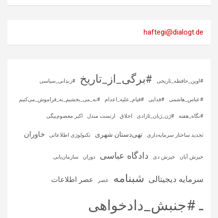
haftegi@dialogt.de
#برگی_از_تاریخ
#اوین_حافظه_تاریخی
#زندانی_سیاسی
#عباس_هاشمی
#فدایی
#قیام_علیه_اعدام
#نه_می_بخشیم_نه_فراموش_می‌کنیم
#نگاه_هفته
#ژن_ژیان_ئازادی
اخلاق
ارنست مندل
اکبر معصوم‌بیگی
خاوران
تهی‌دستان شهری
تجدید ساختار سرمایه‌داری
تکنولوژی اطلاعاتی
دادگاه عباسی
خیزش آبان
خیزش دی
دوران
سازمان‌یابی
شبنامه
سرمایه‌ دیجیتالی
عصر اطلاعات
عصر
ـ #جنبش_دادخواهی