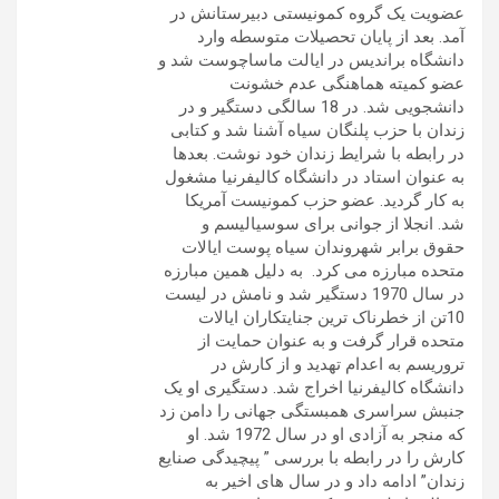
عضویت یک گروه کمونیستی دبیرستانش در
آمد. بعد از پایان تحصیلات متوسطه وارد
دانشگاه براندیس در ایالت ماساچوست شد و
عضو کمیته هماهنگی عدم خشونت
دانشجویی شد. در 18 سالگی دستگیر و در
زندان با حزب پلنگان سیاه آشنا شد و کتابی
در رابطه با شرایط زندان خود نوشت. بعدها
به عنوان استاد در دانشگاه کالیفرنیا مشغول
به کار گردید. عضو حزب کمونیست آمریکا
شد. انجلا از جوانی برای سوسیالیسم و
حقوق برابر شهروندان سیاه پوست ایالات
متحده مبارزه می کرد. به دلیل همین مبارزه
در سال 1970 دستگیر شد و نامش در لیست
10تن از خطرناک ترین جنایتکاران ایالات
متحده قرار گرفت و به عنوان حمایت از
تروریسم به اعدام تهدید و از کارش در
دانشگاه کالیفرنیا اخراج شد. دستگیری او یک
جنبش سراسری همبستگی جهانی را دامن زد
که منجر به آزادی او در سال 1972 شد. او
کارش را در رابطه با بررسی ” پیچیدگی صنایع
زندان” ادامه داد و در سال های اخیر به