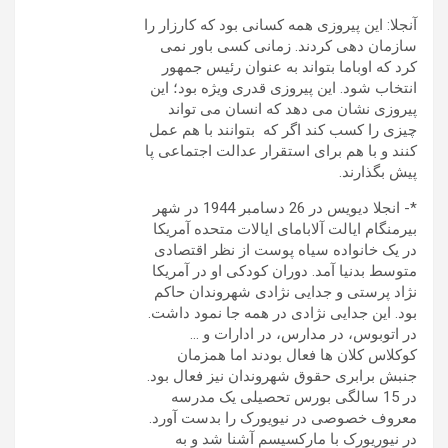
آنجلا: این پیروزی همه کسانی بود که کارزار را
سازمان دهی کردند. زمانی کسی باور نمی
کرد که اوباما بتواند به عنوان رئیس جمهور
انتخاب شود. این پیروزی قدری ویژه بود؛ این
پیروزی نشان می دهد که انسان می تواند
چیزی را کسب کند اگر که بتوانند با هم عمل
کنند و با هم برای استقرار عدالت اجتماعی پا
پیش بگذارند.
*- انجلا دیویس در 26 دسامبر 1944 در شهر
بیرمنگام ایالت آلابامای ایالات متحده آمریکا
در یک خانواده سیاه پوست از نظر اقتصادی
متوسط بدنیا آمد. دوران کودکی او در آمریکا
نژاد پرستی و جدایی نژادی شهروندان حاکم
بود. این جدایی نژادی در همه جا نمود داشت.
در اتوبوس، در مدارس، در ادارات و …
کوکلاس کلان ها فعال بودند اما همزمان
جنبش برابری حقوق شهروندان نیز فعال بود.
در 15 سالگی بورس تحصیلی یک مدرسه
معروف خصوصی در نیویورک را بدست آورد.
در نیوریورک با مارکسیسم آشنا شد و به