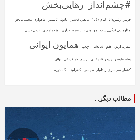
#چشم‌انداز_رهایی‌بخش
فریبرز رئیس‌دانا
قیام 1357
مانفرد فاسلر
مانوئل کاستلز
ماهواره‌
محمد مالجو
مقاومت_زندگی_است
موج‌های بلند سرمایه‌داری
مژده ارسی
نسل کشی
همایون ایوانی
هم اندیشی چپ
نشریه آرش
ویلم فلوسر
پرویز قلیچ‌خانی
چشم‌انداز تاریخی‌ـ‌جهانی
کشتار_سراسری_زندانیان_سیاسی
کندراتیف
گاه-دوره
مطالب دیگر...