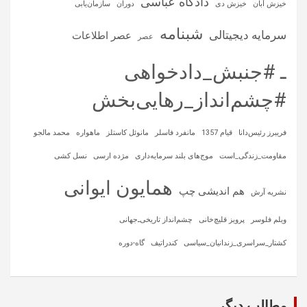
دادگاه عباسی
خیزش آبان
خیزش دی
دوران
سازمان‌یابی
شبنامه
سرمایه‌ دیجیتالی
عصر اطلاعات
عصر
ـ #جنبش_دادخواهی
#چشم‌انداز_رهایی‌بخش
فریبرز رئیس‌دانا
قیام 1357
مانفرد فاسلر
مانوئل کاستلز
ماهواره‌
محمد مالجو
مقاومت_زندگی_است
موج‌های بلند سرمایه‌داری
مژده ارسی
نسل کشی
همایون ایوانی
هم اندیشی چپ
نشریه آرش
ویلم فلوسر
پرویز قلیچ‌خانی
چشم‌انداز تاریخی‌ـ‌جهانی
کشتار_سراسری_زندانیان_سیاسی
کندراتیف
گاه-دوره
مطالب دیگر...