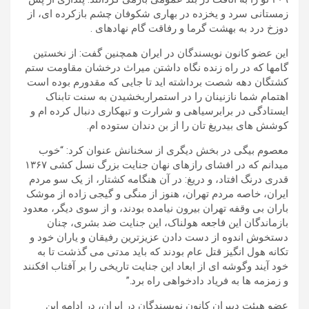
زمستانی سرد و یخزده در بهاری شکوفان چشم بازکرده ای، از
دوزخ درد به بهشت گرما و رفاقت گام نهادهای .
این عضو کانون نویسندگان در ایران همچنین گفت: از نخستین
گامها که در راه زنده نگاه داشتن میراث درخشان مقاومت ستم
کشتگان دهه شصت برداشته اید تا جایی که مقدورم بوده است
اهتمام شما نازنینان را در استمراربخشیدن به سنت تابناک
ایستادگی در برابرسیاهی و شرارت و تبهکاری دنبال کرده ام و
کوشش های بیدریغ تان را از بن دندان ستوده ام.
معصوم بیگی در بخش دیگری از سخنانش عنوان کرد: “خوب
میدانم که در افشای رازهای نهان جنایت بزرگ نسل کشی ۱۳۶۷
قدری درنگ افتاد، و دریغ: در آن هنگامه کشتار، از یک سو مردم
ایران، خاصه مردم تهران، هنوز از منگی و گیجی زاده از موشک
باران بی وقفه تهران بیرون نیامده بودند، و از سوی دیگر، معدود
بازماندگان این فاجعه هولناک، این جنایت ضد بشری، چنان
دستخوش اندوه از دست دادن عزیزترین رفیقان و یاران خود و
تکانه هول انگیز قتل عام بودند که باید مدتی می گذشت تا به
خود آیند وگوشه ای از ابعاد این جنایت تاریخی را بر آفتاب افکنند
و زمزمه ها به فریاد دادخواهی راه برد.”
عضو هیئت دبیران کانون نویسندگان در ایران، در ادامه این