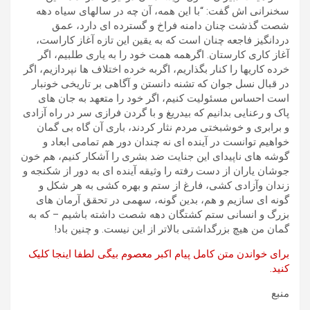
سخنرانی اش گفت: “با این همه، آن چه در سالهای سیاه دهه
شصت گذشت چنان دامنه فراخ و گسترده ای دارد، عمق
دردانگیز فاجعه چنان است که به یقین این تازه آغاز کاراست،
آغاز کاری کارستان. اگرهمه همت خود را به یاری طلبیم، اگر
خرده کاریها را کنار بگذاریم، اگربه خرده اختلاف ها نپردازیم، اگر
در قبال نسل جوان که تشنه دانستن و آگاهی بر تاریخی خونبار
است احساس مسئولیت کنیم، اگر خود را متعهد به جان های
پاک و رعنایی بدانیم که بیدریغ و با گردن فرازی سر در راه آزادی
و برابری و خوشبختی مردم نثار کردند، باری آن گاه بی گمان
خواهیم توانست در آینده ای نه چندان دور هم تمامی ابعاد و
گوشه های ناپیدای این جنایت ضد بشری را آشکار کنیم، هم خون
جوشان یاران از دست رفته را وثیقه آینده ای به دور از شکنجه و
زندان وآزادی کشی، فارغ از ستم و بهره کشی به هر شکل و
گونه ای سازیم و هم، بدین گونه، سهمی در تحقق آرمان های
بزرگ و انسانی ستم کشتگان دهه شصت داشته باشیم – که به
گمان من هیچ بزرگداشتی بالاتر از این نیست. و چنین باد!
برای خواندن متن کامل پیام اکبر معصوم بیگی لطفا اینجا کلیک
کنید.
منبع