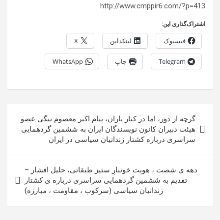
http://www.cmppir6.com/?p=413
اشتراک‌گذاری این:
فیسبوک
لینکداین
X
Telegram
چاپ
WhatsApp
راهبری
گرچه از دور، اما در کنار یاران، پیام اکبر معصوم بیگی عضو
نوشته
هیئت دبیران کانون نویسندگان ایران به ششمین گردهمایی
سراسری درباره کشتار زندانیان سیاسی در ایران
دهه ی شصت ، هویت خونبارِ ستیز طبقاتی، جلیل افشار –
تقدیم به ششمین گردهمایی سراسری درباره ی کشتار
زندانیان سیاسی (سرکوب ، مقاومت ، مبارزه)