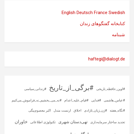
English
Deutsch
France
Swedish
کتابخانه گفتگوهای زندان
شبنامه
haftegi@dialogt.de
#برگی_از_تاریخ
#اوین_حافظه_تاریخی
#زندانی_سیاسی
#عباس_هاشمی
#فدایی
#قیام_علیه_اعدام
#نه_می_بخشیم_نه_فراموش_می‌کنیم
#نگاه_هفته
#ژن_ژیان_ئازادی
اخلاق
ارنست مندل
اکبر معصوم‌بیگی
خاوران
تهی‌دستان شهری
تجدید ساختار سرمایه‌داری
تکنولوژی اطلاعاتی