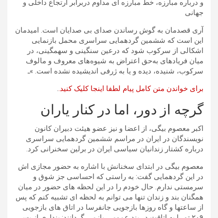
و درباره مبارزه، خط مبارزه ای مداوم دربرابر ارتجاع داخلی و
جهانی
آری قصدمان به گوش رساندن صدای بی صدایان است. امیدمان
این است که ششمین گردهمایی سراسری محمل بازنمایی
اشکالی از سرکوب شود که درعین سنگینی و سهمگینی، در
میان فریادهای به‌حق اعتراض به شیوه‌های معروف و مالوف
سرکوب، شنیده، دیده و یا به ژرفی اندیشیده نشده است. »ـ
برای خواندن متن کامل پیام لطفا اینجا کلیک کنید.
.
گرچه از دور، اما در کنار یاران
اکبر معصوم بیگی، از اعضا و نیز عضو هیئت دبیران کانون
نویسندگان در ایران در مراسم ششمین گردهمایی سراسری
درباره کشتار زندانیان سیاسی ایران در برلین سخنرانی کرد.
معصوم بیگی در ابتدای سخنانش با اشاره به حضور مجازی اش
در این گردهمایی گفت: به راستی که احساسی جز شوق و
سرمستی ندارم. حال خودم را در این لحظه های حضور در میان
همگنان بند و زندان تنها می توانم به لحظه ای تشبیه کنم که پس
از ساعتها و گاه روزها بازجویی جانفرسا در اتاق های بازجویی
۲۰۹ تو را به اتاقت در بند عمومی بازمی گردانند: پنداری از پس