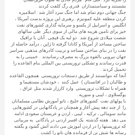
نشستند و سیاستمداران قدری رگ کلفت کردند .
جنگ جهانی دوم تمام شد اما جنگ سرد آغاز شد : اسلامیزه
کردن منطقه علیه کمونیزم . رهبری این پروژه بدست آمریکا ،
انگلیس و اسراییل از یکسو و سرمایه گذاری کشورهای نفت
خیز برای تامین هزینه های مالی از سوی دیگر طی سالهای
شصت میلادی شروع شد . دو لبه یک قیچی . آنان با ترافیک
ساختن مساجد از آمریکا و کانادا گرفته تا ژاپن ، درآمد حاصله از
نفت را در بنای ساختن مساجد و تربیت کادرهای مذهبی سراسر
جهان نیرویی بالقوه بزرگ به مصرف رسانیدند . خمینی را به
قدرت رساندند و تشکلی تروریستی بین المللی بنام القاعده را
تحمیل کردند .
آنجا که نتوانستند از طریق دستجات تروریستی همچون القاعده
و طالبان ( در افانستان ) عمل کنند ، خودشان مستقیما و
همراه با تشکلات تروریستی وارد کارزار شدند مثل عراق ،
یوگسلاوی ، لیبی و سوریه .
با پولهای نفت کشورهای خلیج ، ناتو آموزش نظامی مسلمانان
را از چند دهه پیش آغاز و همچنان در پادگانهایی در کشورهایی
مانند سومالی ، ترکیه ، لیبی ، اردن و عربستان سعودی ادامه
می دهد . هفته گذشته یک افسر اردنی در پادگانی به مربیانی
که تروریستها را در اردن آموزش می دادند آتش گشود و بگفته
رسانه ها شش تن از فرمانده هان ناتو را کشت .