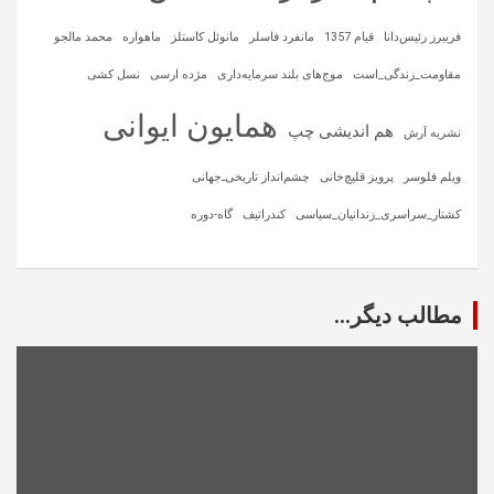
فریبرز رئیس‌دانا
قیام 1357
مانفرد فاسلر
مانوئل کاستلز
ماهواره‌
محمد مالجو
مقاومت_زندگی_است
موج‌های بلند سرمایه‌داری
مژده ارسی
نسل کشی
همایون ایوانی
هم اندیشی چپ
نشریه آرش
ویلم فلوسر
پرویز قلیچ‌خانی
چشم‌انداز تاریخی‌ـ‌جهانی
کشتار_سراسری_زندانیان_سیاسی
کندراتیف
گاه-دوره
مطالب دیگر...