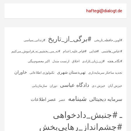
haftegi@dialogt.de
#برگی_از_تاریخ
#اوین_حافظه_تاریخی
#زندانی_سیاسی
#عباس_هاشمی
#فدایی
#قیام_علیه_اعدام
#نه_می_بخشیم_نه_فراموش_می‌کنیم
#نگاه_هفته
#ژن_ژیان_ئازادی
اخلاق
ارنست مندل
اکبر معصوم‌بیگی
خاوران
تهی‌دستان شهری
تجدید ساختار سرمایه‌داری
تکنولوژی اطلاعاتی
دادگاه عباسی
خیزش آبان
خیزش دی
دوران
سازمان‌یابی
شبنامه
سرمایه‌ دیجیتالی
عصر اطلاعات
عصر
ـ #جنبش_دادخواهی
#چشم‌انداز_رهایی‌بخش