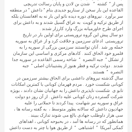
پس از ” کشته ” شدن بن لادن و پایان رسالت تدریچی
القاعده این بار سخن از سناریو جدیدی بنام ” داعش ” در منطقه
سر برآورد . نیروهای دوره دیده ناتو این بار نه به افغانستان بلکه
از طریق ترکیه و کویت به عراق گسیل شدند و به داعش برای
اجرای طرح خاورمیانه بزرگ وارد کارزار شدند .
دو سال پیش این گروه تروریستی برای اولین بار در تاریخ
تروریستی ادعای سرزمین و خلافت کرد و از عراق به سوریه
حمله ور شد . آنان توانستند سرزمین بزرگی از سوریه را به
قلمرو خود الحاق کنند . کادهای مرکزی و اساسی این سازمان
از تشکل ” جبه النصره ” شاخه رسمی القاعده در سوریه جدا
شدند . دولت ترکیه و فطر هنوز از پشتیبانان اصلی ” جبه
النصره ” هستند .
سال گذشته نیروهای داعشی برای الحاق بیشتر سرزمین در
کوبانی شکست خورد . مردم قهرمان کوبانی با کمترین امکانات
تابو ی شکست ناپذیری داعش را به جهانیان نشان دادند ، بویژه
شرکت گسترده زنان کوبانی علیه داعش . از آن روز دو دولت
عراق و سوریه نیر شهامت پیدا کردند تا حملاتی را علیه
جهادیون داعش که سالانه بطور متوسط ، به گفته رسانه ها ،
سی هزار داوطلب جهادی بالغ می شوند تدارک ببیند .
همانطور که در رسانه ها آمد ، در بحبوحه کوبانی ، اهداهای
کمکی آمریکا ” اشتباهی ” از طریق هوا با چتر به دست داعش