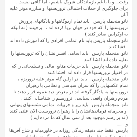
رفت…. و یا با غم بازماندگان شریک باشیم ، اما کافی نیست .
برای جلوگیری از حملات احتمالی تروریستها و مبارزه موثر علیه
آنان :
ناتو منجمله پاریس باید تمام اردوگاهها و پادگانهای پرورش
تروریستها را که خود در جهان برپا کرده اند ، برچینند ( نه انیکه
به اوکرایین صادر کنند ) .
ناتو منجمله پاریس باید نام تمامی اقرادی را که آموزش داده اند
افشا کنند .
ناتو منجمله پاریس باید اسامی افسرانشان را که تروریستها را
تعلیم داده اند افشا کنند .
ناتو منجمله پاریس باید جزییات منابع مالی و تسلیخاتی را که
در اختیار تروریستها قرار داده اند افشا کنند .
ناتو منجمله پاریس باید در اولین گام موثر علیه تروریزم ،
تمام عکسهایی را که سران سیاسی و نظامی با رهبران
تروریستها به یادگار گرفته اند در معرض دید عموم قرار دهند تا
مردم رهبران واقعی سیاسی تروریسم را شناسایی کنند .
ناتو منجمله پاریس باید ریز و جزییات تمامی نشستهای پنهانی
و محرمانه فرماندهانشان را با رهبران تروریست الان علنی کنند
( نه بر رسم موجود بعد از سی سال که ما مرده ایم ) .
و ……..
پاریس فقط چند دقیقه زندگی روزانه در خاورمیانه و شاخ آفریقا
را تجربه کرد : قتل عام . مردم عادی به سوگ عزیزانشان