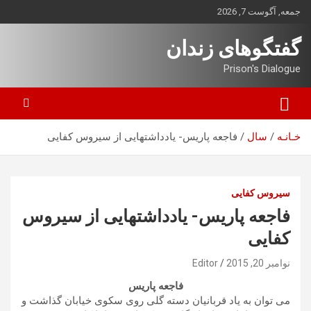
ه
جمعه, آگوست 7, 2026
حتوا
روید
گفتگوهای زندان
Prison's Dialogue
خـانـه
سال
فاجعه پاریس- یادداشتهایی از سیروس کفایی
سیروس کفایی
فاجعه پاریس- یادداشتهایی از سیروس
کفایی
نوامبر 20, 2015
Editor
فاجعه پاریس
می توان به یاد قربانیان دسته گلی روی سکوی خیابان گذاشت و