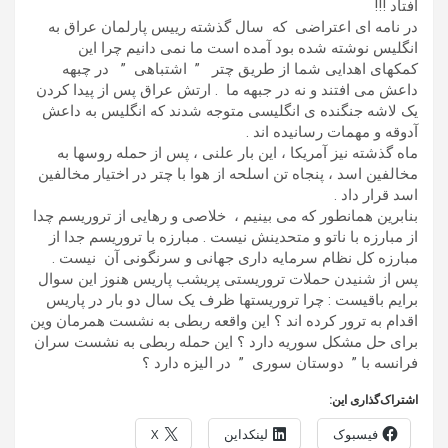
افتاد !!!
در نامه ای اعتراضی که سال گذشته رییس پارلمان عراق به
انگلیس نوشته شده بود آمده است ما نمی دانیم چرا این
کمکهای اهدایی شما از طریق چتر ” اشتباهی ” در چبهه
داعش می افتند و نه در جبهه ما . ارتش عراق پس از پیدا کردن
یک لاشه جنگنده ی انگلیسی متوجه شدند که انگلیس به داعش
آدوقه و مهمات رسانیده اند .
ماه گذشته نیز آمریکا ، این بار علنی ، پس از حمله روسها به
مخالفین اسد ، پنجاه تن اسلحه از هوا با چتر در اختیار مخالفین
اسد قرار داد .
بنابرین همانطور که می بینیم ، خلاصی و رهایی از تروریسم چدا
از مبارزه با ناتو و متحدینش نیست . مبارزه با تروریسم جدا از
مبارزه کل نظام سرمایه داری جهانی و سرنگونی آن نیست .
پس از شنیدن حملات تروریستی پریشب پاریس هنوز این سوال
برایم باقیست : چرا تروریستها ظرف یک سال دو بار در پاریس
اقدام به ترور کرده اند ؟ این واقعه ربطی به نشست همرمان وین
برای حل مشکل سوریه دارد ؟ این حمله ربطی به نشست سران
فرانسه با ” دوستان سوری ” در الیزه دارد ؟
اشتراک‌گذاری این:
فیسبوک
لینکداین
X