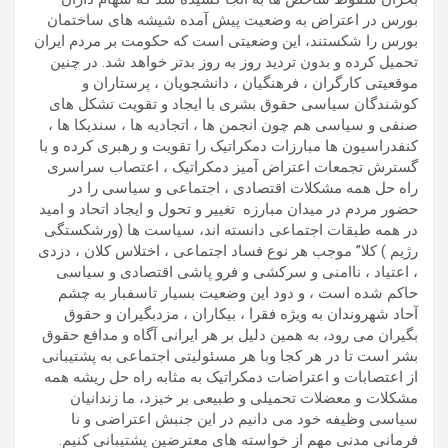
بورس در اعتراض به وضعیت پیش آمده شیشه های ساختمان
بورس را شکستند، این وضعیتی است که حکومت بر مردم ایران
تحمیل کرده و بدون تردید روز به روز بدتر خواهد شد. در چنین
موقعیتی کارگران ، فرهنگیان ، دانشجویان ، پرستاران و
کوشندگان سیاسی حقوق بشری با ایجاد و تقویت تشکل های
صنفی و سیاسی هم چون انجمن ها ، اتجادیه ها ، سندیکا ها ،
کنفدراسیون ها مبارزات دمکراتیک را تقویت و رهبری کرده و با
گسترش تجمعات اعتراض آمیز دمکراتیک ، اعتصاب سراسری
راه حل همه مشکلات اقتصادی ، اجتماعی و سیاسی را در
حضور مردم در میدان مبارزه تغییر و تحول و ایجاد اتحاد و امید
در همه طبقات اجتماعی دانسته اند، سیاست ها (ورشکستگی
رژیم ) کلا” موجب هر نوع فساد اجتماعی ، اختلاس کلان ، دزدی
، اعتیاد ، ناامنی و سرکشی و فرو پاشی اقتصادی و سیاسی
حاکم شده است ، و دود این وضعیت بسیار تاسفبار به چشم
آحاد شهروندان به ویژه فقرا ، بیکاران ، مزدبگیران و حقوق
بگیران می رود، به همین دلیل بر هر ایرانی آگاه و مدافع حقوق
بشر است تا در هر کجا وبا هر مسئولیتی اجتماعی به پشتیبانی
از اعتصابات و اعتراضات دمکراتیک به مثابه راه حل ریشه همه
مشکلات و معضلات تحمیلی و طبیعی بر خیزد، ما زندانیان
سیاسی وظیفه خود می دانیم در این جنبش اعتراضی و نا
فرمانی مدنی مهم از خواسته های معترضین پشتیبانی کنیم.