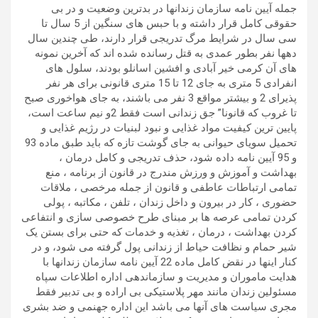
جمله آیین نامه سازمان زندانها در بدترین وضعیت و در بی
حقوقی کامل قرار داشته و با حبس های سنگین از 5 سال تا
سی سال در شرایط مرگ تدریجی قرار دارند، طی چندین سال
دهها نفر بطور عمدی به قتل رسانده شده اند که آخرین نمونه
های آن کرمی خیر آبادی و افشین اسانلو بودند، سلول های
انفرادی 5 متری به جای 12 تا 15 متری قانونی برای هر نفر
پذیرای 2 و بیشتر مواقع 3 نفر می باشند، به جای هواخوری صبح
تا غروب که قانونا” جق زندانی است فقط 2و نیم ساعت است،
پایین ترین کیفیت مواد غذایی و نبود لبنیات در رژیم غذایی و
تحمیل سویای حیوانی به جای گوشت تازه که باید طبق ماده 93
و 95 آیین نامه داده شود، حذف تدریجی و کامل درمان ،
بهداشت و آموزش و ورزش مندرج در قانون از برنامه ، منع
تمامی ارتباطات عاطفی و قانون از جمله مرخصی ، ملاقات
حضوری ، کار در بیرون و داخل زندان ، تلفن ، مکاتبه ، پولی
کردن تمامی عرصه ها بر مبنای طرح خصوصی سازی و انتفاعی
کردن بهداشت ، درمان ، تغذیه و خدمات که حتی برای بستن یک
شیر حمام و نظافت حیاط از زندانی پول گرفته می شود، و در
کنار اینها در نقض کامل ماده 22 آیین نامه سازمان زندانها با
هدایت ماموران و مدیریت و سازماندهی اداره اطلاعات سپاه
مسئولین زندان مانند مهر پلاستیکی بی اراده و بی تدبیر فقط
مجری سیاست های آنها می باشد این اداره جهنمی و ضد بشری