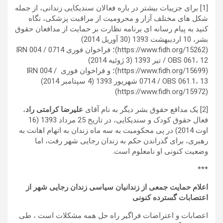
[1] برای جزییات بیشتر در باره فعالان سندیکایی زندانی، از جمله
شکل های مختلف آزار و محرومیت از مراقبت پزشکی، نگاه
کنید به پیام رسانه ای برنامه نظارت بر حمایت از مدافعان حقوق
بشر، 10 اردیبهشت 1393 (30 آوریل 2014)
(https://www.fidh.org/15262)؛ فراخوان فوری IRN 004 / 0714
/ OBS 061، 12 تیر 1393 (3 ژوئیه 2014)
(https://www.fidh.org/15699)؛ و فراخوان فوری IRN 004 /
0714 / OBS 061.1، 13 شهریور 1393 (4 سپتامبر 2014)
(https://www.fidh.org/15972)
[2] یک مدافع حقوق بشر دیگر به نام آقای
علیرضا کرامتی راد
،
فعال حقوق کودک و سندیکایی، در تاریخ 25 مرداد 1393 (16
اوت 2014) در پی محکومیت به سه ماه زندان به اتهام اهانت به
رهبری، برای گذراندن حکم به زندان رجایی شهر رفت، اما
وضعیت کنونی او نامعلوم است.
***
اعلام حمایت جمعی از زندانیان سیاسی زندان رجایی شهر از
اعتصابات گسترده کنونی
اعصابات و اعتراضات فراگیر راه حل همه مشکلات است ، طی