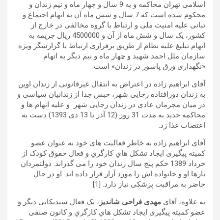
اسلامی تهران محاکمه و به 9 سال و چهار ماه و نیم زندان و
محکوم شده است که 7 سال و شش ماه آن به اتهام اجتماع و
تبانی علیه امنیت ملی و ارتباط با گروه مخالفی در خارج از
کشور، یک سال و شش ماه از آن و 4500000 ریال جریمه به
اتهام تبلیغ علیه نظام از طریق برقراری ارتباط با گزارشگر ویژه
سازمان ملل احمد شهید و چهار ماه و نیم دیگر به اتهام
«نگهداری ورق پاسور در زندان» است.
آقای ابراهیم زاده در اعتراض به انتقال غیرقانونی از زندان اوین
به زندان دورافتاده رجایی شهر، حبس جدا از زندانیان سیاسی و
در میان مجرمان عادی در زندان رجایی شهر و علیه اتهام ها و
محاکمه جدید به مدت 31 روز (12 آذر تا 13 دی 1393) دست به
اعتصاب غذا زد.
آقای ابراهیم زاده به خاطر فعالیت های خود به عنوان عضو
کمیته پیگیری ايجاد تشكل هاي كارگري و فعال حقوق کودک از
خرداد 1389 حکم پنج سال زندان خود را می گذراند. دولتمردان
بارها او و خانواده اش را مورد آزار قرار داده اند. او در حال
حاضر به مراقبت پزشکی نیاز دارد. [1]
به علاوه، آقای
مهدی فراحی شاندیز
، یک فعال سندیکایی دیگر و
عضو کمیته پیگیری ايجاد تشكل هاي كارگري و کانون صنفی