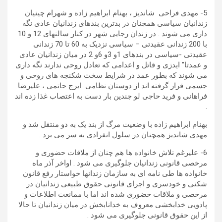
5- مهدی فراحی شاندیز ، بهنام ابراهیم زاده و شهرام چینیان
زندانیان سیاسی همچنان در بدترین بندهای زندانیان عادی نگه
داری می شوند . در زندان رجایی شهر در کنار سالنهای 12 و 10
با 200 زندانی عقیدتی – سیاسی نزدیک به 60 تا 70 زندانی
عقیدتی -سیاسی در بندهای 1و 3و 6و 2 در میان زندانیان عادی
و عمدتا” ایدزی و قاتل و اعدامی که تعادل روحی ندارند نگه داری
می شوند که بطور عمد در شرایط سخت شکنجه های روحی و
جسمی قرار گرفته اند از دوستان نظامی ایرج حاتمی ، علیرضا
فراهانی و فرید حاجی لو چندین بار دست به اعتصاب غذا زده اند
.
بهنام ابراهیم زاده با وضعیت مرگ از بند یک به دو منتقل شد و
مهدی شاندیز همچنان در سلول انفرادی به سر می برد .
6- علیرغم تلاش خانواده ها هم چنان از ملاقات حضوری و
مرخصی قانونی زندانیان جلوگیری می شود . اواخر آذر ماه
خانواده ها طی نامه ای به سازمان زندانها خواستار رفع قانون
شکنی و خودسری و اجرای قانونی حقوق طبیعی زندانیان در
مرخصی و ملاقات حضوری شده اند اما با ممانعت اطلاعات و
پادویی خدابخشی معروف به خدانابخش در میان زندانیان تا حالا
از این حقوق قانونی جلوگیری می شود .