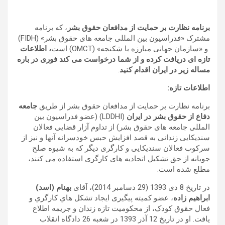
برنامه نظارت بر حمایت از مدافعان حقوق بشر
، که برنامه
مشترک «فدراسیون بین المللی جامعه های حقوق بشر» (FIDH)
و «سازمان جهانی مبارزه با شکنجه» (OMCT) است
، اطلاعات
تازه ای دریافت کرده و از شما درخواست می کند فور
ی
در باره
مساله زیر در
ایران
اقدام کنید
.
اطلاعات تازه:
برنامه نظارت بر حمایت از مدافعان حقوق بشر از طریق
جامعه
دفاع از حقوق بشر در ایران
(LDDHI) (عضو فدراسیون بین
المللی جامعه های حقوق بشر) از تداوم آزار قضایی فعالان
سندیکایی زندانی به قصد افزایش حبس خودسرانه آنها و نیز از
سرکوب فعالان سندیکایی و کارگری دیگر که به شیوه صلح
جویانه از حق تشکیل اتحادیه های کارگری استفاده می کنند،
مطلع شده است.
در تاریخ 8 دی 1393 (29 دسامبر 2014)، آقای
بهنام (اسد)
ابراهیم زاده
، عضو کمیته پیگیری ايجاد تشكل هاي كارگري و
فعال حقوق کودک، از محکومیت تازه زندان و جریمه اطلاع
یافت. او در تاریخ 12 آذر 1393 در شعبه 26 دادگاه انقلاب