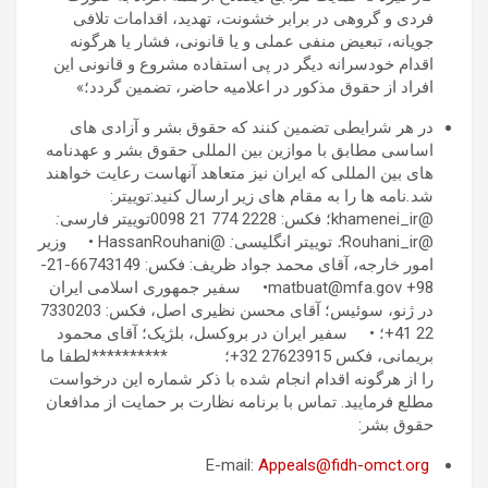
فردی و گروهی در برابر خشونت، تهديد، اقدامات تلافی
جويانه، تبعيض منفی عملی و يا قانونی، فشار یا هرگونه
اقدام خودسرانه ديگر در پی استفاده مشروع و قانونی اين
افراد از حقوق مذکور در اعلاميه حاضر، تضمين گردد؛»
در هر شرایطی تضمین کنند که حقوق بشر و آزادی های
اساسی مطابق با موازین بین المللی حقوق بشر و عهدنامه
های بین المللی که ایران نیز متعاهد آنهاست رعایت خواهند
شد
.
نامه ها را به مقام های زیر ارسال کنید:توییتر:
@khamenei_ir؛ فکس: 2228 774 21 0098توییتر فارسی
:
@Rouhani_ir
؛
توییتر انگلیسی
:
@HassanRouhani • وزیر
امور خارجه، آقای محمد جواد ظریف: فکس: 66743149-21-
98+ matbuat@mfa.gov• سفیر جمهوری اسلامی ایران
در ژنو، سوئیس؛ آقای محسن نظیری اصل، فکس: 7330203
22 41+؛ • سفیر ایران در بروکسل، بلژیک؛ آقای محمود
بریمانی، فکس 27623915 32+؛ **********لطفا ما
را از هرگونه اقدام انجام شده با ذکر شماره این درخواست
مطلع فرمایید. تماس با برنامه نظارت بر حمایت از مدافعان
حقوق بشر:
Appeals@fidh-omct.org
E-mail: