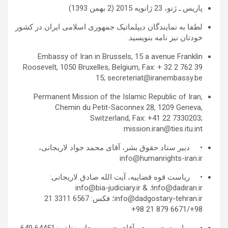
پاریس ـ ژنو، 23 ژانویه 2015 (2 بهمن 1393)
لطفا به نمایندگان دیپلماتیک جمهوری اسلامی ایران در کشور
خودتان نیز نامه بنویسید.
Embassy of Iran in Brussels, 15 a avenue Franklin
Roosevelt, 1050 Bruxelles, Belgium, Fax: + 32 2 762 39
15; secreteriat@iranembassy.be
Permanent Mission of the Islamic Republic of Iran,
Chemin du Petit-Saconnex 28, 1209 Geneva,
Switzerland, Fax: +41 22 7330203;
mission.iran@ties.itu.int
• دبیر ستاد حقوق بشر، آقای محمد جواد لاریجانی،
info@humanrights-iran.ir
• ریاست قوه قضاییه، آیت الله صادق لاریجانی:
info@dadiran.ir
؛
info@bia-judiciary.ir &
info@dadgostary-tehran.ir؛ فکس: 6567 3311 21
98+/6671 879 21 98+
• ریاست جمهوری، آقای حسن روحانی: تلفن: 64451 649