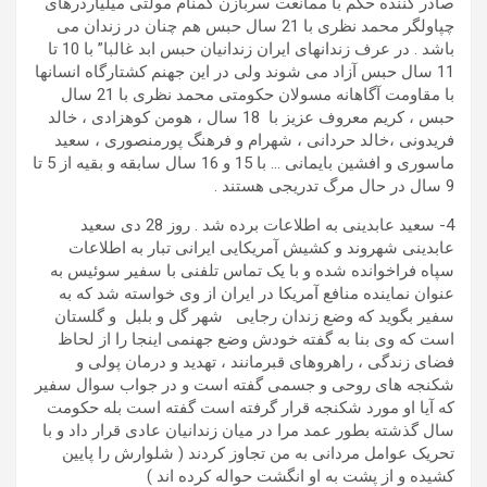
صادر کننده حکم با ممانعت سربازن گمنام مولتی میلیاردرهای
چپاولگر محمد نظری با 21 سال حبس هم چنان در زندان می
باشد . در عرف زندانهای ایران زندانیان حبس ابد غالبا” با 10 تا
11 سال حبس آزاد می شوند ولی در این جهنم کشتارگاه انسانها
با مقاومت آگاهانه مسولان حکومتی محمد نظری با 21 سال
حبس ، کریم معروف عزیز با 18 سال ، هومن کوهزادی ، خالد
فریدونی ،خالد حردانی ، شهرام و فرهنگ پورمنصوری ، سعید
ماسوری و افشین بایمانی … با 15 و 16 سال سابقه و بقیه از 5 تا
9 سال در حال مرگ تدریجی هستند .
4- سعید عابدینی به اطلاعات برده شد . روز 28 دی سعید
عابدینی شهروند و کشیش آمریکایی ایرانی تبار به اطلاعات
سپاه فراخوانده شده و با یک تماس تلفنی با سفیر سوئیس به
عنوان نماینده منافع آمریکا در ایران از وی خواسته شد که به
سفیر بگوید که وضع زندان رجایی شهر گل و بلبل و گلستان
است که وی بنا به گفته خودش وضع جهنمی اینجا را از لحاظ
فضای زندگی ، راهروهای قبرمانند ، تهدید و درمان پولی و
شکنجه های روحی و جسمی گفته است و در جواب سوال سفیر
که آیا او مورد شکنجه قرار گرفته است گفته است بله حکومت
سال گذشته بطور عمد مرا در میان زندانیان عادی قرار داد و با
تحریک عوامل مردانی به من تجاوز کردند ( شلوارش را پایین
کشیده و از پشت به او انگشت حواله کرده اند )