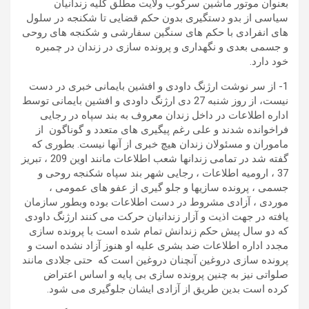
بعنوان موتور ماشین سرکوب ولایت مطلق کلیه زندانیان
سیاسی از بدو دستگیری بدون حکم قضایی تا شکنجه در سلول
های انفرادی با حکم های سنگین سفارشی و شکنجه های روحی
و جسمی بعدی و نگهداری و پرونده سازی در زندان در چمبره
خود دارد.
1- از سر نوشت ارژنگ داودی و افشین بایمانی خبری در دست
نیست، از روز شنبه 27 دی ارژنگ داودی و افشین بایمانی توسط
اداره اطلاعات در داخل زندان معروف به بند سپاه در رجایی
فراخوانده شدند و علی رغم پیگیری های متعدد و گوناگون از
ماموران و مسئولان زندان هیچ خبری از آنها نیست. بطوری که
گفته شد در تمامی زندانها شعب اطلاعات مانند اوین 209 ، تبریز
37 ، ارومیه اطلاعات ، رجایی شهر بند سپاه شکنجه روحی و
جسمی ، پرونده سازیها و جلو گیری از عفو های عمومی ،
موردی ، آزادی مشروط در دست اطلاعات بوده وبطور سازمان
یافته در جهت اذیت و آزار زندانیان حرکت می کنند ارژنگ داودی
که دو سال پیش حکم زندانش تمام شده است با پرونده سازی
مجدد اداره اطلاعات ضد بشری علیه او هنوز آزاد نشده است و
پرونده سازی دروغین آنچنان دروغین است که حتی جلادی مانند
صلواتی نیز به چنین پرونده سازی بی پایه و اساس اعتراض
کرده است بدین طریق از آزادی ایشان جلوگیری می شود.