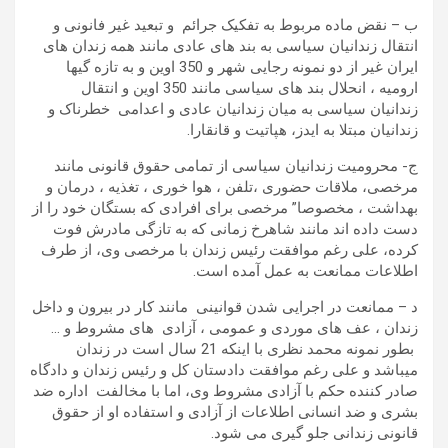
ب – نقض ماده مربوط به تفکیک جرائم و تبعید غیر فانونی و
انتقال زندانیان سیاسی به بند های عادی مانند همه زندان های
ایران غیر از دو نمونه رجایی شهر و 350 اوین و به تازه گیها
ارومیه ، انحلال بند های سیاسی مانند 350 اوین و انتقال
زندانیان سیاسی به میان زندانیان عادی و اعدامی خطرناک و
زندانیان مبتلا به ایدز، هپاتیت و قانقارا.
ج- محرومیت زندانیان سیاسی از تمامی حقوق قانونی مانند
مرخصی، ملاقات حضوری ،تلفن ، هوا خوری ، تغذیه ، درمان و
بهداشت ، مخصوصا” مرخصی برای افرادی که بستگان خود را از
دست داده اند مانند شاهرخ زمانی که به تازگی مادرش فوت
کرده، علی رغم موافقت رئیس زندان با مرخصی وی، از طرف
اطلاعات ممانعت به عمل آمده است.
د – ممانعت در اجرایی شدن قوانینی مانند کار در بیرون و داخل
زندان ، عف های موردی و عمومی ، آزادی های مشروط و …
بطور نمونه محمد نظری با اینکه 21 سال است در زندان
میباشد و علی رغم موافقت دادستان کل و رئیس زندان و دادگاه
صادر کننده حکم با آزادی مشروط وی، اما با مخالفت اداره ضد
بشری و ضد انسانی اطلاعات از آزادی و استفاده او از حقوق
قانونی زندانی جلو گیری می شود.