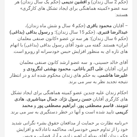
(حکم 2 سال زندان) و
افشین ندیمی
(حکم یک سال زندان) هر
سه عضو «کمیته هماهنگی برای ایجاد تشکل های کارگری»
هستند:
– آقایان
محمود باقری
(حکم 4 سال و شش ماه زندان)،
عبدالرضا قنبری
، (حکم 15 سال زندان)؛ و
رسول بداقی (بداغی)
(حکم 6 سال زندان)؛ هر سه تن عضو «کانون صنفی معلمان
ایران» هستند. گفته می شود آقای رسول بداقی (بداغی) با اتهام
های تازه ای به منظور افزایش حبس خودسرانه او روبرو است.
آقای خالد حسینی، و سه عضو ارشد کانون صنفی معلمان
ایران، آقایان
علی اکبر باغانی
،
محمود بهشتی لنگرودی
و
علیرضا هاشمی
، به حکم های زندان محکوم شده اند و در انتظار
نتیجه تجدید نظر به سر می برند.
احکام زندان علیه چندین عضو کمیته هماهنگی برای ایجاد تشکل
های کارگری آقایان
حسن رسول نژاد
،
جمال میناشیری
،
هادی
تنومند
،
قاسم مصطفی پور
،
ابراهیم مصطفی پور
و
محمد
کریمی
تایید شده است و آنها در خطر دستگیری به سر می برند.
«برنامه نظارت بر حمایت از مدافعان حقوق بشر» نگرانی شدید
خود را از تداوم حبس خودسرانه، محاکمه ناعادلانه و افزایش
حکم زندان آقای بهنام ابراهیم زاده، و آزار قضایی و حبس