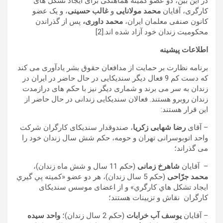
در این بین، دو عضو کمیته هماهنگی برای ایجاد تشکل های
کارگری، آقایان
محمد مولانایی
و
غالب حسینی
، و یک عضو
کانون صنفی معلمان ایران،
محمد داوری،
پس از گذراندن
محکومیت زندان خود آزاد شده اند.[2]
اطلاعات پیشینه
برنامه نظارت بر حمایت از مدافعان حقوق بشر یادآوری می کند
که دست کم 9 فعال دیگر سندیکایی در حال حاضر در ایران در
زندان به سر می برند و شماری دیگر نیز با حکم های درازمدت
زندان روبرو هستند. فعالان سندیکایی زندانی در حال حاضر از
این قرار هستند:
– آقای
رضا شهابی زکریا
، صندوقدار سندیکای کارگران شرکت
واحد اتوبوسرانی تهران و حومه، حکم شش سال زندان خود را
می گذراند؛
– آقایان
شاهرخ زمانی
(حکم 11 سال و شش ماه زندان)،
محمد جرّاحی
(حکم 5 سال زندان)، هر دو عضو «كميته پي گيري
ايجاد تشكل هاي كارگري» و از اعضای موسس سندیکای
کارگران نقاش و تزیینات هستند؛
– آقایان
یوسف آب خرابات
(حکم 2 سال زندان)؛
واحد سیده