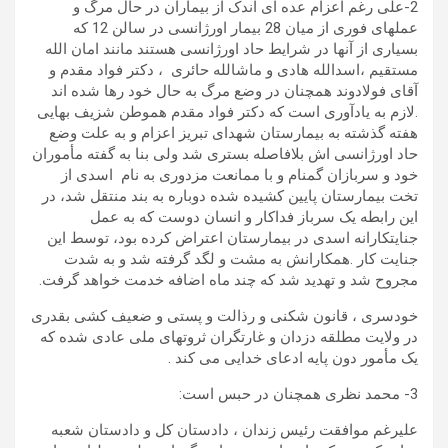
2-علی رغم اعزام عده ای اندک از بیماران در حال مرگ و
عملهای فوری از میان 28 بیمار اورژانسی در سالن 12 که
بسیاری از آنها در شرایط حاد اورژانسی هستند مانند امان الله
مستقیم ،اسدالله هادی و ماشالله حائری ، دکتر فواد مقدم و
آقای فولادوند همچنان در وضع مرگ به حال خود رها شده اند
.لازم به یادآوری است که دکتر فواد مقدم هموطن شزیف بهایی
هفته گذشته به بیمارستان شهدای تبریز اعزام و به علت وضع
حاد اورژانسی اش بلافاصله بستری شد ولی بنا به گفته مأموران
خود و سربازان گمنام و با ممانعت مزدوری به نام اسدی از
تخت بیمارستان پایین کشیده شده دوباره به بند منتقل شد، در
این رابطه یک سرباز فداکار و انسان دوست که به عمل
جنایتکارانه اسدی در بیمارستان اعتراض کرده بود، توسط این
جنایت کار .همکارانش به مشت و لگد گرفته شد و به شدت
مجروح شد و تهدید شد که چند ماه اضافه خدمت خواهد گرفت.
خودسری ، قانون شکنی و رذالت و پستی و ضعیف کشی بقدری
در ولایت مطلقه دزدان و غارتگران ثروتهای ملی عادی شده که
یک مأمور دون پایه ادعای خدایی می کند .
3- محمد نظری همچنان در حبس است:
علیرغم موافقت رئیس زندان ، دادستان کل و دادستان شعبه