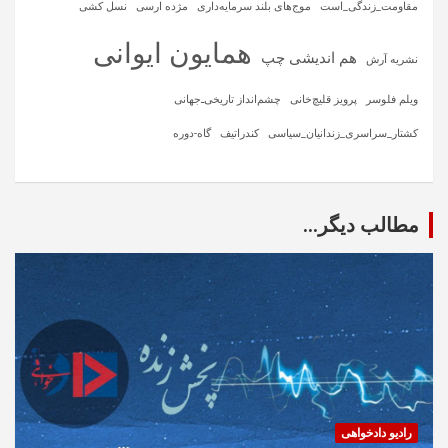
مقاومت_زندگی_است
موج‌های بلند سرمایه‌داری
مژده ارسی
نسل کشی
همایون ایوانی
هم اندیشی چپ
نشریه آرش
ویلم فلوسر
پرویز قلیچ‌خانی
چشم‌انداز تاریخی‌ـ‌جهانی
کشتار_سراسری_زندانیان_سیاسی
کندراتیف
گاه-دوره
مطالب دیگر...
رادیو دادخواهی