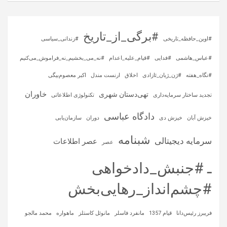
#برگی_از_تاریخ
#اوین_حافظه_تاریخی
#زندانی_سیاسی
#عباس_هاشمی
#فدایی
#قیام_علیه_اعدام
#نه_می_بخشیم_نه_فراموش_می‌کنیم
#نگاه_هفته
#ژن_ژیان_ئازادی
اخلاق
ارنست مندل
اکبر معصوم‌بیگی
خاوران
تهی‌دستان شهری
تجدید ساختار سرمایه‌داری
تکنولوژی اطلاعاتی
دادگاه عباسی
خیزش آبان
خیزش دی
دوران
سازمان‌یابی
شبنامه
سرمایه‌ دیجیتالی
عصر اطلاعات
عصر
ـ #جنبش_دادخواهی
#چشم‌انداز_رهایی‌بخش
فریبرز رئیس‌دانا
قیام 1357
مانفرد فاسلر
مانوئل کاستلز
ماهواره‌
محمد مالجو