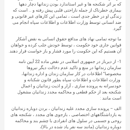
که بر اثر شکنجه ها و غیر استاندارد بودن زندانها دچار دهها
بیماری خطرناک از جمله ناراحتی قلبی پیش رفته و … است که
زندگی او در خطر جدی است ، تمامی این کارهای غیر قانونی و
ضد انسانی توسط وزارت اطلاعات و اطلاعات سپاه انجام می
گیرد.
ما توجه تمامی نهاد های مدافع حقوق انسانی به نقض آشکار
قوانین جاری خود حکومت ، توسط خودش جلب کرده و خواهان
آن هستیم که این حکومت را مورد فشار و باز خواست قرار دهند.
1- از دیرباز در جمهوری اسلامی در نقض ماده 22 آیین نامه
سازمان زندانها در منع و تاکید عدم دخالت دیگر نیروها
مخصوصا” اطلاعات در کار سازمان زندان و اداره زندانها،
وزارت اطلاعات و اطلاعات سپاه بطور قانون شکنانه و
خودسرانه به پرونده سازی ، آزار و اذیت زندانیان و اعمال
شکنجه بعد از حکم قطعی و محاکمه مجدد زندانیان مشغول
است مانند :
الف – پرونده سازی مجدد علیه زندانیان ، بردن دوباره زندانیان
به بازداشتگاههای اختصاصی ، بازجوی های مجدد ، شکنجه های
روحی و جسمی در سلول های انفرادی با چشم بند و محاکمه
دوباره زندانیان (مانند سه نفر یاد شده در بالا)،