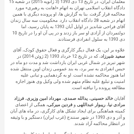
معلمان ایران، در تاریخ 13 دی 1393 (3 ژانویه 2015) در شعبه 15
دادگاه انقلاب اسلامی تهران به اتهام «اهانت به رهبری» مورد
محاکمه قرار گرفت. بنا به گزارش ها، او پرونده دیگری با همین
اتهام در شعبه 28 دادگاه انقلاب دارد. محکومیت سه سال زندان
آقای فراحی شاندیز در اوایل آبان 1393 به پایان رسید، اما
دولتمردان از آزادی او سر باز زدند و در پی آن او را در تاریخ 10
دی 1393 به سلول انفرادی فرستادند.
علاوه بر این، یک فعال دیگر کارگری و فعال حقوق کودک، آقای
سعید شیرزاد
، که در تاریخ 12 خرداد 1393 (2 ژوئن 2014) در
شهر تبریز در شمال غربی ایران بازداشت شد و مدت دو ماه در
حبس انفرادی به سر برد، به بند عمومی زندان اوین منتقل شده
اما هنوز محاکمه نشده است. او به گردهمایی و تبانی علیه
امنیت و تبلیغ علیه نظام متهم شده ولی وکیل وی هنوز اجازه
مطالعه پرونده را نیافته است.
آقایان
خالد حسینی
،
یدالله صمدی
،
مهرداد امین وزیری
،
فرزاد
مرادی نیا
،
ریبوار عبداللهی
و
فردین میرکی،
همگی از اعضای
کمیته هماهنگی برای ایجاد تشکل های کارگری، در ماه های آبان
و آذر و دی 1393 در شهر سنندج (غرب ایران) دستگیر و با وثیقه
در انتظار محاکمه آزاد شدند.