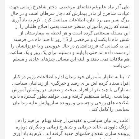
طی آذر ماه علیرغم تقاضای مرخصی دختر شاهرخ زمانی جهت
عیادت شاهرخ از مادر بیمارش که دچار سرطان است و در حال
مرگ بسر می برد اداره اطلاعات ممانعت کرد . لازم به یاد آوری
است که رژیم مأموران منتظر خدمت یعنی اصلاح طلبان را از
این مسئله مستثنی کرده است و هر لحظه به بیمارستان از
شش ماه تا یکسال و مرخصی از 15 روز تا چند ماه می فرستد
اما به کسانی که فرزندانشان در حال عروسی و یا عزیزانشان را
از دست داده اند حتی با پابند و دستبند برای یک روز و یک ساعت
هم ملاقات نمی دهند و البته این مسائل چیزهای عادی و مسلم
می باشد .
7- بنا به اظهار مأموران خود زندان اداره اطلاعات رژیم در کنار
افراد معتاد کرده اش برای رصد و خبرگیری از زندانیان سیاسی
به تازگی با چند نفر از افراد بدبخت و ضعیف در پوشش آموزش
بهداشت ارتباط مستقیم گرفته و می خواهد بطور گسترده دایره
شکنجه های روحی و جسمی و پرونده سازیهایش علیه زندانیان
سیاسی را کامل کند .
اغلب زندانیان سیاسی و عقیدتی از جمله بهنام ابراهیم زاده ،
ارژنگ داوودی ،خالد حردانی و شاهرخ زمانی و دیگران دوباره
پرونده سازی شده و حکمهای جدید گرفته اند ، لازم به یاد آوری