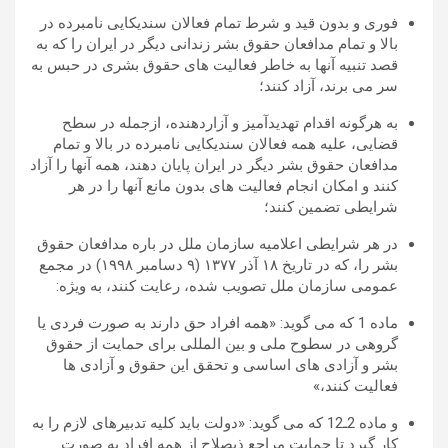
فوری و بدون قید و شرط تمام فعالان سندیکایی نامبرده در
بالا و تمام مدافعان حقوق بشر زندانی دیگر در ايران را که به
قصد تنبیه آنها به خاطر فعالیت های حقوق بشری در حبس به
سر می برند، آزاد کنند؛
به هرگونه اقدام تهديدآميز و آزاردهنده، ازجمله در سطح
قضايی، علیه همه فعالان سندیکایی نامبرده در بالا و تمام
مدافعان حقوق بشر دیگر در ايران پايان دهند، همه آنها را آزاد
کنند و امکان انجام فعالیت های بدون مانع آنها را در هر
شرایطی تضمین کنند؛
در هر شرایطی اعلاميه سازمان ملل در باره مدافعان حقوق
بشر را، که در تاريخ ۱۸ آذر ۱۳۷۷ (۹ دسامبر ۱۹۹۸) در مجمع
عمومی سازمان ملل تصويب شده، رعايت کنند، به ویژه:
ماده 1 که می گويد: «همه افراد حق دارند به صورت فردی يا
گروهی در سطوح ملی و بين المللی برای حمايت از حقوق
بشر و آزادی های اساسی و تحقق این حقوق و آزادی ها
فعالیت کنند،»
و ماده 2ـ12 که می گويد: «دولت بايد کليه تدبيرهای لازم را به
کار گیرد تا حمايت مراجع ذیصلاح از همه افراد به صورت