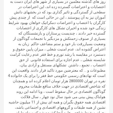
روز های گذشته معلمین در بسیاری از شهر های ایران دست به
اعتصابات و اعتراضات گسترده زده اند، این اعتراضات در
سطحی از گستردگی و تاثیر گذاری بود که در بخشهای دانش
آموزان نیز به آن پیوستند ، این در حالی است که از چندی پیش
کارگران با اعتصاب و اعتراضات دمکراتیک خواهان بهبود شرایط
زندگی خود شده و اخیران تشکل های کارگری از اعتصابات
گسترده خبر دادند ، چندیست پرستاران و بازنشستگان که
بسیاری از صنوف زحمتکش و مزدبگیر با تجمعات گوناگون از
وضعیت بسیاررقت بار خود و ستم مضاعف حاکم زبان به
اعتراض گشوده اند، عدم امنیت شغلی ، میزان پایین حقوق و
دستمزد در مقایسه با رشد تورم و خط فقر عدم رعایت کرامت
شایسته شغلی ، عدم اجازه برای استفاده قانونی از حق
اعتصاب ، تجمع ، داشتن تشکلهای مستقل و آزادی بیان،
مطبوعات و … که معترضین مورد تاکید قرار دادند. واقعیت این
است که نهادهای رسمی حکومتی خط فقر را برای یک خانواده 4
نفره در تهران 2800000 هزار تومان اعلام کرده اند و همچنان
که شاخص اقتصادی در جهت خلاف منافع طبقات محروم
گوناگون اقتصادی در حال سقوط است ، وبا ادامه این روند
هولناک پیش بینی می شود سال نود چهار ، سال فلاکت
اقتصادی همه حقوق بگیران و همه ای بیش از 11 میلیون حاشیه
نشین از همه طبقات و گروههای اقتصادی و اجتماعی باشد،
بحران سقوط شاخص ها به آنجا کشیده شد که سهام داران