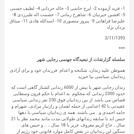
1- فرید آزموده 2- ایرج حاتمی 3- خالد حردانی 4- لطیف حسنی
5- افشین حیرتیان 6- شاهرخ زمانی 7- حشمت اله طبرزدی 8-
علیرضا فراهانی 9- پیروز منصوری 10- اسدالله هادی 11- میثاق
یزدان نژاد
3/11/1393
***
سلسله گزارشات از تبعیدگاه جهنمی رجایی شهر
هموطن علیه زندان، شکنجه و اعدام فرزندان خود و برای آزادی
زندانیان سیاسی بپا خیزید .
زندان رجایی شهر با بیش از 6000 زندانی کشتار گاهی است که
حدود 2300 زندانی که محکوم به اعدام با حکم قرون وسطایی
قصاص می باشد. از بین زندانیان فوق 250 نفر زندانی سیاسی
عقیدتی با 42 اعدامی از جمله لقمان و زارنیار مرادی، شهرام و
حامد احمدی و… می باشند. همه ی زندانیان سیاسی با دهها
حبس ابد با سابقه زندانهای طولانی مدت مانند محمد نظر با 21
سال ، حاج کریم معروف عزیز با 18 سال ، … و حبس های
سنگین این زندانیان در نقض کامل موارد قانونی خود رژیم از