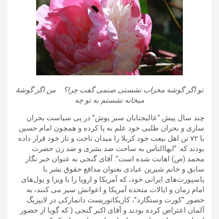
تو اگر گوشه محراب نشستی صنمی گفت چرا؟ من اگر گوشهٔ
میخانه نشستم به تو چه
چند سال پیش “عالیجنابان سبز پوش” در پی‌ سیاست بحران
سازی و بحران طلبی خود علم به پا کرده و همچون امام حسین
با ۷۲ تن اهل بیعت خود کربلا را میدان تاخت و تاز خود قرار داده
بودند که: “ایهاالناس به ساحت ضد بشری و ضد زن حضرت
محمد (ص) اهانت شده است”. آقای گنجی به عنوان خبر نگار
سابق و خانم شیرین عبادی بعنوان مدافع حقوق بشر با
پاسپورت‌های ایرانی‌ خود، که آمریکا و اروپا را با ویزا و پول‌های
امام زمان و ایالات متحده آمریکا و اعوانش سیر می کنند، به
حضور “کورت وستگارد”، کاریکاتوریست دانمارکی در لایپزیگ
آلمان اعتراض کرده بودند و آقای اکبر گنجی ( که گویا از حضور