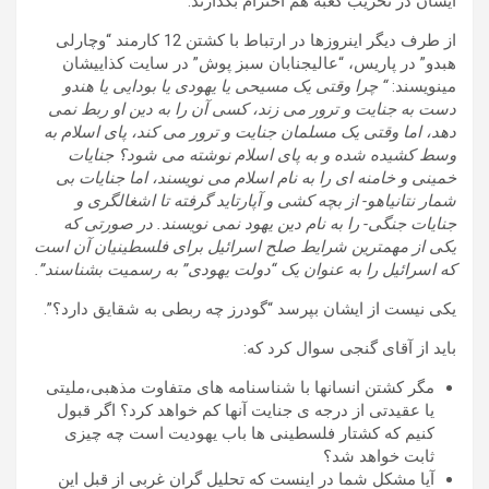
ایشان در تخریب کعبه هم احترام بگذارند.
از طرف دیگر اینروزها در ارتباط با کشتن 12 کارمند “وچارلی
هبدو” در پاریس، “عالیجنابان سبز پوش” در سایت کذاییشان
مینویسند:
“
چرا وقتی یک مسیحی یا یهودی یا بودایی یا هندو
دست به جنایت و ترور می زند، کسی آن را به دین او ربط نمی
دهد، اما وقتی یک مسلمان جنایت و ترور می کند، پای اسلام به
وسط کشیده شده و به پای اسلام نوشته می شود؟ جنایات
خمینی و خامنه ای را به نام اسلام می نویسند، اما جنایات بی
شمار نتانیاهو- از بچه کشی و آپارتاید گرفته تا اشغالگری و
جنایات جنگی- را به نام دین یهود نمی نویسند. در صورتی که
یکی از مهمترین شرایط صلح اسرائیل برای فلسطینیان آن است
که اسرائیل را به عنوان یک “دولت یهودی” به رسمیت بشناسند”.
یکی نیست از ایشان بپرسد “گودرز چه ربطی به شقایق دارد؟”.
باید از آقای گنجی سوال کرد که:
مگر کشتن انسانها با شناسنامه های متفاوت مذهبی،ملیتی
یا عقیدتی از درجه ی جنایت آنها کم خواهد کرد؟ اگر قبول
کنیم که کشتار فلسطینی ها باب یهودیت است چه چیزی
ثابت خواهد شد؟
آیا مشکل شما در اینست که تحلیل گران غربی از قبل این