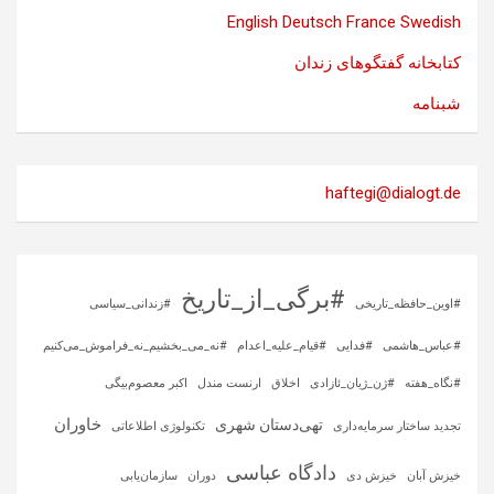
English
Deutsch
France
Swedish
کتابخانه گفتگوهای زندان
شبنامه
haftegi@dialogt.de
#برگی_از_تاریخ
#اوین_حافظه_تاریخی
#زندانی_سیاسی
#عباس_هاشمی
#فدایی
#قیام_علیه_اعدام
#نه_می_بخشیم_نه_فراموش_می‌کنیم
#نگاه_هفته
#ژن_ژیان_ئازادی
اخلاق
ارنست مندل
اکبر معصوم‌بیگی
خاوران
تهی‌دستان شهری
تجدید ساختار سرمایه‌داری
تکنولوژی اطلاعاتی
دادگاه عباسی
خیزش آبان
خیزش دی
دوران
سازمان‌یابی