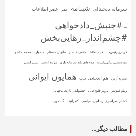
شبنامه
سرمایه‌ دیجیتالی
عصر اطلاعات
عصر
ـ #جنبش_دادخواهی
#چشم‌انداز_رهایی‌بخش
فریبرز رئیس‌دانا
قیام 1357
مانفرد فاسلر
مانوئل کاستلز
ماهواره‌
محمد مالجو
مقاومت_زندگی_است
موج‌های بلند سرمایه‌داری
مژده ارسی
نسل کشی
همایون ایوانی
هم اندیشی چپ
نشریه آرش
ویلم فلوسر
پرویز قلیچ‌خانی
چشم‌انداز تاریخی‌ـ‌جهانی
کشتار_سراسری_زندانیان_سیاسی
کندراتیف
گاه-دوره
مطالب دیگر...