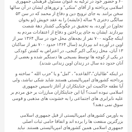
۶۰ و حضور خود در ترکیه به عنوان مسئول فرهنگی جمهوری
اسلامی پرداخته و از آقای “متکی‌” و ترور‌های ایشان در آن سالها
سخن برانند. به جای ترویج دین و دفاع از محمد که در سن ۵۳
سالگی دختری ۹ ساله (عایشه) را به عقد خویش (تو بخوان
تجاوز) در آورده، به تحقیق در چگونگی‌ کشتار دههٔ شصت
بپردازند. ایشان به جای پرداختن و دفاع از اعتقادات مردم به
اینکه چگونه ۷۰۰ نفر از بچه‌های محل خود در سال ۱۳۶۴ سر از
اوین در آورده اند بپردازند (سال ۱۳۶۴ حدود ۷۰۰ نفر از ساکنان
۱۳ آبان، محل زندگی اکبر گنجی، در اعتراض به کشتن کودکی
در یکی‌ از کوچه ها توسط بسیجی‌ ها دستگیر شده و بعضی‌ از
آنان حدود ده سال در زندان اوین زندانی شدند).
در اینکه “طالبان”،”القاعده” ، “امل” و یا “حزب الله ” ساخته و
پرداخته کشورهای امپریالیستی هستند شاید شکی نباشد، ولی
آیا نطفه حاکمیت این جنایتکاران از آغاز تاسیس جمهوری
اسلامی نبوده است؟ آیا این جنایتکاران مبارزات بر حق مردم بر
علیه نابرابری های اجتماعی را به خشونت های مذهبی و قومی
سوق نمی دهند؟
به باورمن کشورهای امپریالیستی از قبل جمهوری اسلامی
بزرگترین منفعت ها را برده اند و اتفاقا حامی ثبات اصلی
جمهوری اسلامی همین کشورهای امپریالیستی هستند. نباید