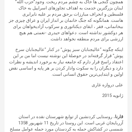
همچون گنجی ها خاک به چشم مردم ریخت. وجود”حزب الله”
لبنان بزرگترین خدمت به اهداف تجاوزهای اسراییل به خاک
فلسطین و انحراف مبارزات برحق مردم بر علیه نابرابری
هاست. همانگونه که جنگ خانمان بر انداز ایران و عراق چیزی جز
بیخانمانی، فقر ، ابقای دیکتاتوری و سرکوب آزادیخواهان برای
هر دوکشور نداشته است. دعواهای حیدری -نعمتی هم هیچ
ارزشی برای مردم منطقه نخواهد داشت.
اینکه چگونه “عالیجنابان سبز پوش” در کنار “عالیجنابان سرخ
پوش” قرار گرفته‌اند در حوصلهٔ این نوشته نیست اما من بر این
اعتقاد راسخ قرار دارم که جامعه نیاز به برخورد اندیشه و نظرات
دارد و دیگران را به سکوت وادار کردن بر هر پایه و اساسی‌ نقض
اولین و ابتدایی‌ترین حقوق انسانی‌ است.
علی دروازه غاری
ژانویه 2015
قارنا
، روستایی کردنشین از توابع شهرستان نقده در استان
آزربایجان غربی است. این روستا در تاریخ 11 شهریور 1358
شمسی در کشاکش حمله به کردستان مورد حمله عوامل مسلح