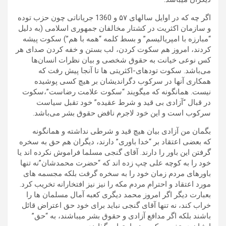
اگر چه که در اوایل سالهای ۵۷ و 1360 جریاناتی چون حزب توده
و سازمان اکثریت در کشتار مخالفان جمهوری اسلامی (به دلیل
“مبارزه با امپریالیسم” و بسط کلمه “همه با هم”) سکوت پیشه
کردند، امروز هم سکوت کردن، لب بستن و خفه کردن صدای هر
کس‌ نوعی خیانت به حقوق شخصی‌ و بیان نظرات انسان‌ها
می‌باشد. سکوت تودهای-اکثریتی ها تا آنجا پیش رفت که
همکاری آنها در سرکوب دگراندیشان بر هیچ کسی پوشیده
نیست. همانگونه که میگویند “سکوت علامت رضاست”،سکوت
در قبال “آزادی بی قید و شرط عقیده” خود تقبل سیاست
سرکوب است و این خود لاجرم ناقض حقوق بشر می‌باشد.
بگمان من آزادی بیان هیچ قید و شرطی نداشته و همانگونه
که بعضی‌ اعتقاد بر “خدا باوری” دارند، دیگران هم حق به سخره
گرفتن این باور را دارند. آقای گنجی مسلما فراموش نکرده اند یا
خود را به کوچه علی چپ زده اند که “حضرت محمدشان”نه تنها
باورهای مردم زمان خود را به سخره گرفت بلکه مجسمه های
مورد اعتقاد و احترام مردم مکه را نیز نیز افتخارانه تخریب کرد.
بعبارت دیگر اگر امروز محمد دیگری کعبه آمال مسلمان ها را
خراب کند، نه تنها آقای گنجی نباید برای خود حق اعتراض قائل
باشند بلکه اگر مدافع آزادی و حقوق بشر میباشند، به “حق”