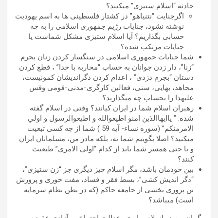
حادثه “اسلام ستیزی” میکنند؟
اگرجنایت “نتنیاهو” در کشتار فلسطینی ها به اسم یهودیت
نوشته نشود، جنایات رژیم جمهوری اسلامی را به چه
حسابی بگذاریم؟ آیا اسلام ستیزی مشکل شماست یا
جنایات مرتکب شده؟
شما جنایات جمهوری اسلامی در سنگسار کردن زنان بجرم
“زنا”، دار زدن جوانان به حساب “محاربه با خدا” ، قطع کردن
دستان “بجرم دزدی” ، اعدام کردن دگراندیشان کمونیست،
مجاهد، بهایی، سنی، فعالین کارگری-مدنی-قومی وقس
علیهذا را بحساب چه میگذارید؟
رهبران اسلام شما در ایران کیانند؟ وقتی در اسلام گفته
شده: ” ياايهاالذين امنو اطيعوالله و اطيعوالرسول و اولي
الامرمنكم” (سوره نساء- آیه 59 ) شما از چه کسی تبعیت
میکنید؟ اصلا بگوییم شما نه، بلکه مادر من، مسلمانان ایران
و یا حتی همسر شما باید از کدام “اولی الامری” طبعیت
کنند؟
بین خودمان باشد، مگر اسلام چیز دیگری جز “زن ستیزی”،
“دگر اندیش کشی”، بسط فقر و فساد، مفت خوری و پرورش
تن پروری بخشی از جامعه حاکم (که در بطن نظام سرمایه
است) میباشد؟