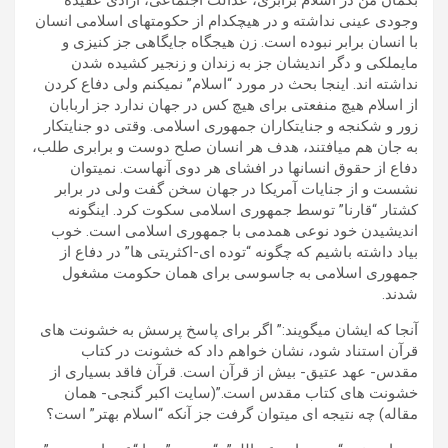
بگمان من در اسلام برابری، عدالت اجتماعی، آزادی عقیده
وجودی عینی نداشته و در هیچکدام از حکومتهای اسلامی انسان
با انسان برابر نبوده است. زن هیجگاه جایگاهی جز کنیزی و
مایملکی و دگر اندیشان جز به زندان و زنجیر کشیده شدن
نداشته اند. اینجا بحث در مورد “اسلام” نمیکنم ولی دفاع کردن
از اسلام هیچ منفعتی برای هیچ کس در جهان ندارد جز اربابان
زور و شکنجه و جنایتکاران جمهوری اسلامی. وقتی دو جنایتکار
به جان هم میافتند، هدف هر انسان صلح دوست و برابری طلب،
دفاع از حقوق انسانها در افشای هر دوی آنهاست. نمیتوان
نشست و از جنایات آمریکا در جهان سخن گفت ولی در برابر
کشتار “قارنا” توسط جمهوری اسلامی سکوت کرد. اینگونه
اندیشیدن خود نوعی همدمی با جمهوری اسلامی است. خوب
بیاد داشته باشیم که چگونه “توده ای-اکثریتی ها” در دفاع از
جمهوری اسلامی به جاسوسی برای همان حکومت مشغول
شدند.
آنجا که ایشان میگویند:” اگر برای پاسخ پرسش به خشونت های
قرآن استناد شود، نشان خواهم داد که خشونت در کتاب
مقدس- عهد عتیق- بیش از قرآن است. قرآن فاقد بسیاری از
خشونت های کتاب مقدس است.”(سایت اکبر گنجی- همان
مقاله) چه نتیجه ای میتوان گرفت جز آنکه “اسلام بهتر” است؟