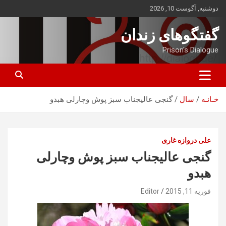
ه
دوشنبه, آگوست 10, 2026
حتوا
روید
گفتگوهای زندان
Prison's Dialogue
خـانـه
سال
گنجی عالیجناب سبز پوش وچارلی هبدو
علی دروازه غاری
گنجی عالیجناب سبز پوش وچارلی
هبدو
فوریه 11, 2015
Editor