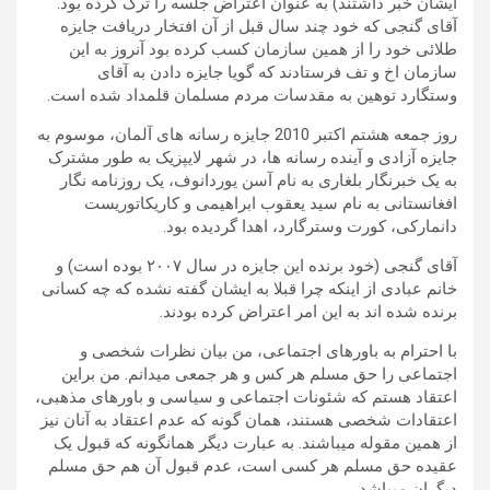
ایشان خبر داشتند) به عنوان اعتراض جلسه را ترک کرده‌ بود.
آقای گنجی که خود چند سال قبل از آن افتخار دریافت جایزه
طلائی خود را از همین سازمان کسب کرده بود آنروز به این
سازمان اخ و تف فرستادند که گویا جایزه دادن به آقای
وستگارد توهین به مقدسات مردم مسلمان قلمداد شده است.
روز جمعه هشتم اکتبر 2010 جایزه رسانه های آلمان، موسوم به
جایزه آزادی و آینده رسانه ها، در شهر لایپزیک به طور مشترک
به یک خبرنگار بلغاری به نام آسن یوردانوف، یک روزنامه نگار
افغانستانی به نام سید یعقوب ابراهیمی و کاریکاتوریست
دانمارکی، کورت وسترگارد، اهدا گردیده بود.
آقای گنجی (خود برنده این جایزه در سال ۲۰۰۷ بوده است) و
خانم عبادی از اینکه چرا قبلا به ایشان گفته نشده که چه کسانی‌
برنده شده اند به این امر اعتراض کرده بودند.
با احترام به باور‌های اجتماعی، من بیان نظرات شخصی‌ و
اجتماعی را حق مسلم هر کس و هر جمعی‌ میدانم. من براین
اعتقاد هستم که شئونات اجتماعی و سیاسی و باورهای مذهبی،‌
اعتقادات شخصی‌ هستند، همان گونه که عدم اعتقاد به آنان نیز
از همین مقوله میباشند. به عبارت دیگر همانگونه که قبول یک
عقیده حق مسلم هر کسی است، عدم قبول آن هم حق مسلم
دیگران میباشد.