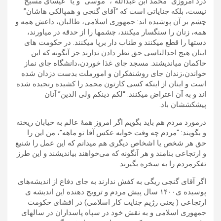
درد امروزی “محمد ابن عبدالله”، “موسی” و یا “عیسای مسیح”
نیست، بلکه جنایاتی است که “آقای گنجی و همپالکی هاشان”
چشم بر آن پوشیده اند: جمهوری اسلامی، طالبان، داعش همه و
همه، زنان را سنگسار میکنند، چشمها را از حدقه در میاورند،
دستها را قطع میکنند و طناب دار برپا میکنند. در حکومت های
اینان هیچ احدالناسی حق نظر دادن ندارند جز آنگونه که این
حاکمان میاندیشند. مسجد جای غذا خوردن،دانشگاه جای نماز
خواندن،زندان جای روشنفکران و امورملت بدست دزدان شده
است و اینان از اینکه کسی کارتون محمد را کشیده رنجیده شده
اند و به آن اعتراض میکنند. “لکم دینکم ولی الدین” آنان
پیشکششان باد.
درمورد مردم هم باید بگویم اگر امروز همهٔ عالم به خیابان ریخته
و بگویند: “مردم چه وقت خوابه عکس آقا تو ماهه”، من این را
حق هر شخص یا اشخاص دیگری هم میدانم که این عمل را شنیع‌
و ارتجاعی بنامند و هر آنگونه که می‌خواهند بیاندیشند و این طرز
تفکرمردم را به سخره بگیرند.
اگر آقای گنجی ریگی به کفش ندارند به جای دفاع از اندیشه‌های
پوسیده ی۱۴۰۰ سال پیش مردم و ترویج دهنده این اندیشه ی
ارتجاعی ( یعنی رژیم جنایت کار اسلامی) در افشای حکومت
جمهوری اسلامی و به نقش خود در سپاه پاسداران در سالهای