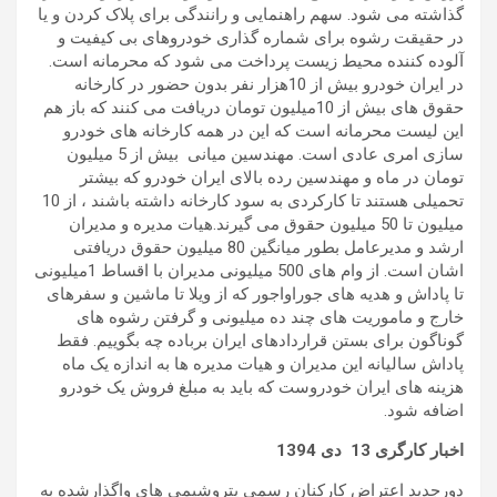
گذاشته می شود. سهم راهنمایی و رانندگی برای پلاک کردن و یا
در حقیقت رشوه برای شماره گذاری خودروهای بی کیفیت و
آلوده کننده محیط زیست پرداخت می شود که محرمانه است.
در ایران خودرو بیش از 10هزار نفر بدون حضور در کارخانه
حقوق های بیش از 10میلیون تومان دریافت می کنند که باز هم
این لیست محرمانه است که این در همه کارخانه های خودرو
سازی امری عادی است. مهندسین میانی بیش از 5 میلیون
تومان در ماه و مهندسین رده بالای ایران خودرو که بیشتر
تحمیلی هستند تا کارکردی به سود کارخانه داشته باشند ، از 10
میلیون تا 50 میلیون حقوق می گیرند.هیات مدیره و مدیران
ارشد و مدیرعامل بطور میانگین 80 میلیون حقوق دریافتی
اشان است. از وام های 500 میلیونی مدیران با اقساط 1میلیونی
تا پاداش و هدیه های جوراواجور که از ویلا تا ماشین و سفرهای
خارج و ماموریت های چند ده میلیونی و گرفتن رشوه های
گوناگون برای بستن قراردادهای ایران برباده چه بگوییم. فقط
پاداش سالیانه این مدیران و هیات مدیره ها به اندازه یک ماه
هزینه های ایران خودروست که باید به مبلغ فروش یک خودرو
اضافه شود.
اخبار کارگری
13
دی
1394
دورجدید اعتراض کارکنان رسمی پتروشیمی های واگذارشده به