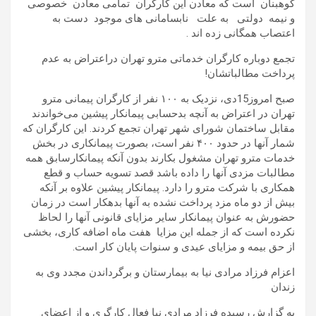
کوهبنان است که معادن این کارگران تمامی معادن خصوصی
و نیمه دولتی به علت نابسامانی های موجود دست به
اعتصاب همگانی زده اند .
تجمع دوباره کارگران خدماتی مترو تهران دراعتراض به عدم
پرداخت مطالباتشان!
صبح امروز15دی، نزدیک به ۱۰۰ نفر از کارگران پیمانی مترو
تهران در اعتراض به آنچه بدحسابی پیمانکار پیشین می‌خواندند
مقابل ساختمان شورای شهر تهران تجمع کردند. این کارگران که
شمار آنها در حدود ۴۰۰ نفر است، بصورت پیمانکاری در بخش
خدمات مترو تهران مشغول بکارند بدون آنکه پیمانکارسابق همه
مطالبات مزدی آنها را داده باشد قصد تسویه حساب و قطع
همکاری با شرکت مترو را دارد. پیمانکار پیشین علاوه بر آنکه
بیش از دو ماه مزد پرداخت نشده به آنها بدهکار است در زمان
حضورش به عنوان پیمانکار سایر مزایای قانونی آنها را لحاظ
نکرده است که از جمله این مزایا هفت ماه اضافه کاری، بخشی
از حق بیمه و مزایای عیدی و سنوات پایان کار است.
اعزام فرزاد مرادی نیا به بیمارستان و برگرداندن مجدد وی به
زندان
به گزارش رسیده فرزاد مرادی نیا فعال کارگری و از اعضای