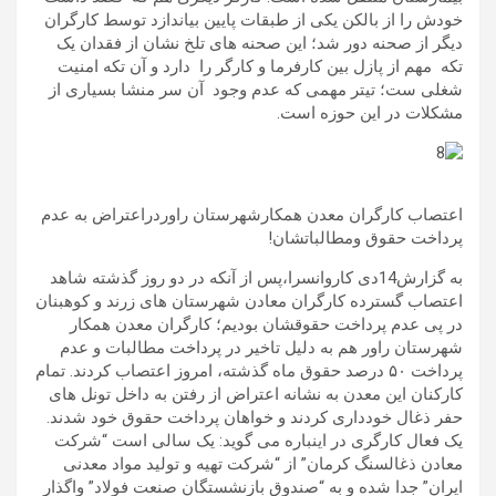
خودش را از بالکن یکی از طبقات پایین بیاندازد توسط کارگران
دیگر از صحنه دور شد؛ این صحنه های تلخ نشان از فقدان یک
تکه مهم از پازل بین کارفرما و کارگر را دارد و آن تکه امنیت
شغلی ست؛ تیتر مهمی که عدم وجود آن سر منشا بسیاری از
مشکلات در این حوزه است.
اعتصاب کارگران معدن همکارشهرستان راوردراعتراض به عدم
پرداخت حقوق ومطالباتشان!
به گزارش14دی کاروانسرا،پس از آنکه در دو روز گذشته شاهد
اعتصاب گسترده کارگران معادن شهرستان های زرند و کوهبنان
در پی عدم پرداخت حقوقشان بودیم؛ کارگران معدن همکار
شهرستان راور هم به دلیل تاخیر در پرداخت مطالبات و عدم
پرداخت ۵۰ درصد حقوق ماه گذشته، امروز اعتصاب کردند. تمام
کارکنان این معدن به نشانه اعتراض از رفتن به داخل تونل های
حفر ذغال خودداری کردند و خواهان پرداخت حقوق خود شدند.
یک فعال کارگری در اینباره می گوید: یک سالی است “شرکت
معادن ذغالسنگ کرمان” از “شرکت تهیه و تولید مواد معدنی
ایران” جدا شده و به “صندوق بازنشستگان صنعت فولاد” واگذار