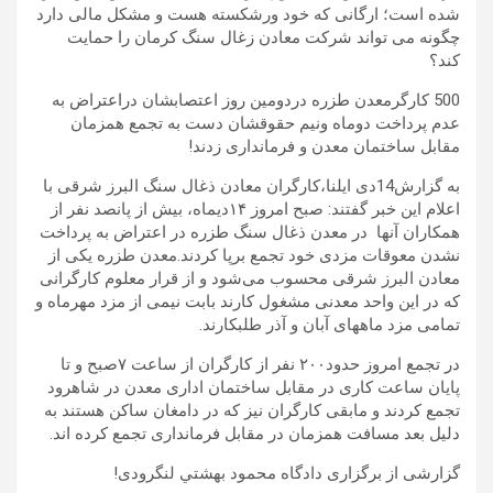
شده است؛ ارگانی که خود ورشکسته هست و مشکل مالی دارد
چگونه می تواند شرکت معادن زغال سنگ کرمان را حمایت
کند؟
500 کارگرمعدن طزره دردومین روز اعتصابشان دراعتراض به
عدم پرداخت دوماه ونیم حقوقشان دست به تجمع همزمان
مقابل ساختمان معدن و فرمانداری زدند!
به گزارش14دی ایلنا،کارگران معادن ذغال سنگ البرز شرقی با
اعلام این خبر گفتند: صبح امروز ۱۴دیماه، بیش از پانصد نفر از
همکاران آنها در معدن ذغال سنگ طزره در اعتراض به پرداخت
نشدن معوقات مزدی خود تجمع برپا کردند.معدن طزره یکی از
معادن البرز شرقی محسوب می‌شود و از قرار معلوم کارگرانی
که در این واحد معدنی مشغول کارند بابت نیمی از مزد مهرماه و
تمامی مزد ماههای آبان و آذر طلبکارند.
در تجمع امروز حدود۲۰۰ نفر از کارگران از ساعت ۷صبح و تا
پایان ساعت کاری در مقابل ساختمان اداری معدن در شاهرود
تجمع کردند و مابقی کارگران نیز که در دامغان ساکن هستند به
دلیل بعد مسافت همزمان در مقابل فرمانداری تجمع کرده اند.
گزارشی از برگزاری دادگاه محمود بهشتي لنگرودی!