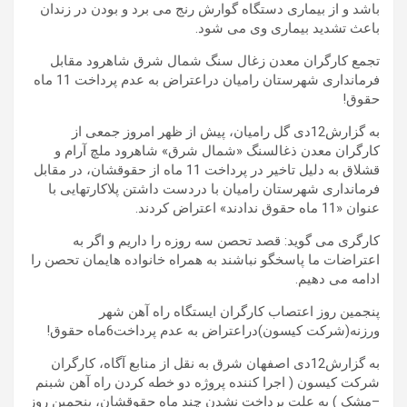
باشد و از بیماری دستگاه گوارش رنج می برد و بودن در زندان
باعث تشدید بیماری وی می شود.
تجمع کارگران معدن زغال سنگ شمال شرق شاهرود مقابل
فرمانداری شهرستان رامیان دراعتراض به عدم پرداخت 11 ماه
حقوق!
به گزارش12دی گل رامیان، پیش از ظهر امروز جمعی از
کارگران معدن ذغالسنگ «شمال شرق» شاهرود ملچ آرام و
قشلاق به دلیل تاخیر در پرداخت 11 ماه از حقوقشان، در مقابل
فرمانداری شهرستان رامیان با دردست داشتن پلاکارتهایی با
عنوان «11 ماه حقوق ندادند» اعتراض کردند.
کارگری می گوید: قصد تحصن سه روزه را داریم و اگر به
اعتراضات ما پاسخگو نباشند به همراه خانواده هایمان تحصن را
ادامه می دهیم.
پنجمین روز اعتصاب کارگران ایستگاه راه آهن شهر
ورزنه(شرکت کیسون)دراعتراض به عدم پرداخت6ماه حقوق!
به گزارش12دی اصفهان شرق به نقل از منابع آگاه، کارگران
شرکت کیسون ( اجرا کننده پروژه دو خطه کردن راه آهن شبنم
–مشک ) به علت پرداخت نشدن چند ماه حقوقشان، پنجمین روز