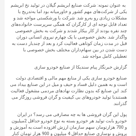
به عنوان نمونه: شرکت صنایع ابریشم گیلان در تولید نخ ابریشم
یکی از شرکت‌های مهم کشور و خاورمیانه بود اما به‌تدریج با
مشکلات زیادی رو به‌رو شد. شرکت با ورشکستی مواجه شد و
تعداد قابل توجه ای از کارگران که همگی سرپرست خانواده‌های
چند نفره بودند از کار بیکار شدند و شرکت به بخش خصوصی
واگذار شد. بخش خصوصی با یک چهارم نیروی انسانی دوران
قبل در مدت زمان کوتاهی فعالیت کرد و بعد از چندبار دست به
دست شدن در بین سهام‌داران مختلف بخش خصوصی با
تعطیلی کامل مواجه شد.
گزارش خبرنگار پیام سندیکا از صنایع خودرو سازی
صنایع خودرو سازی یکی از منابع مهم مالی و اقتصادی دولت
است و به همین دلیل فساد و حیف و میل در این صنایع بیداد می
کند. این صنایع که بدون نظارت نهادهای مردمی مشغول فعالیت
هستندبا تولید خودروهای بی کیفیت و گران فروشی روزگار می
گذرانند.
پول این گران فروشی ها به چه مصارفی می رسد؟ در ایران
خودرو بابت تولید هر خودرو بسته به نوع خودرو حداقل 2میلیون
و 700 هزارتومان سهم سازمان ارزش افزوده است.به آموزش و
پروش و نوسازی صنایع حداقل 4 میلیون و 900 هزار تومان کنار