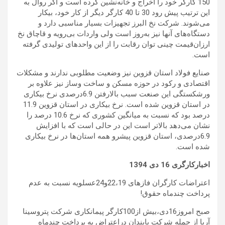
150 کارگر خود را اخراج و خانه‌نشین کرده است و اگر روال به
این ترتیب پیش رود 30 تا 40 کارگر دیگر از کار خود، بیکار
می‌شوند. شرکت نخ البرز تجهیزات بسیار مناسبی دارد و
دستگاه‌های آنها نیز به‌روز است ولی واردات بی‌رویه و قاچاق نخ
ارزان‌قیمت چینی توان رقابت را از این واحدهای تولیدی گرفته
است.
صنایع فولاد استان قزوین نیز وضعیت مطلوبی ندارند و مشکلات
اقتصادی و رکود در حوزه مسکن و ساخت ‌وساز نیز علاوه بر
ورشکستگی این صنعت سبب بالارفتن 6.9درصدی نرخ بیکاری
در استان قزوین شده است. نرخ بیکاری در استان قزوین 11.9
درصد بود که نسبت به میانگین کشوری که نرخ 10.6 درصد را
نشان می‌دهد بالاتر است این در حالی است که با افزایش
6.9درصدی، استان قزوین پیشرو همه استان‌ها در نرخ بیکاری
شده است.
اخبارکارگری
16
دی
1394
اعتراضات کارگران فازهای 22،19و24عسلویه نسبت به عدم
پرداخت چندماه حقوق!
صبح امروز16دی،بیش از100کارگر پیمانکاری شرکت پتروسینا
آریا از جمله شرکت پایندان دراعتراض به پرداخت چندماه