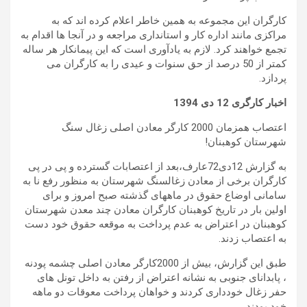
کارگران این مجموعه به همین خاطر اعلام کرده اند که به
مراکزی مانند اداره کار و استانداری مراجعه و در آنجا ها اقدام به
تجمع خواهند کرد. لازم به یادآوری است که این پیمانکار هر ساله
کمتر از 50 درصد از حق سنوات و عیدی را به کارگران می
پردازد.
اخبار کارگری
12
دی
1394
اعتصاب همزمان 2000 کارگر معادن اصلی زغال سنگ
شهرستان کوهبنان!
به گزارش 12دی72عارف،بعد از اعتصابات گسترده و پی در پی
کارگران برخی از معادن زغالسنگ شهرستان به منظور رفع نا به
سامانی اوضاع حقوق در ماههای گذشته صبح امروز و برای
اولین بار در تاریخ کوهبنان کارگران معادن چند معدن شهرستان
کوهبنان در اعتراض به عدم پرداخت به موقعه حقوق خود دست
به اعتصاب زدند.
طبق این گزارش، بیش از 2000کارگر معادن اصلی چشمه پودنه
، پابدانای جنوبی به نشانه اعتراض از رفتن به داخل تونل های
حفر زغال خودداری کردند و خواهان پرداخت معوقات دو ماهه
خود بودند.