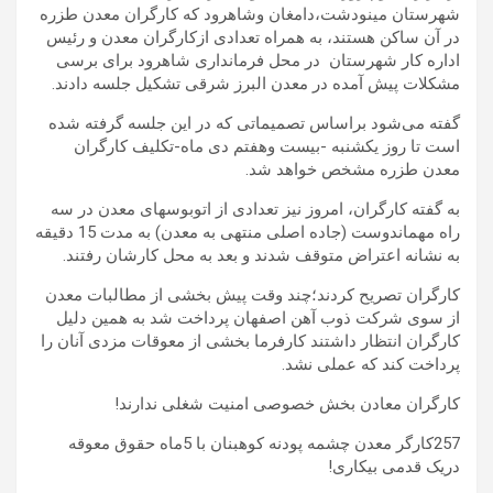
شهرستان مینودشت،دامغان وشاهرود که کارگران معدن طزره
در آن ساکن هستند، به همراه تعدادی ازکارگران معدن و رئیس
اداره کار شهرستان در محل فرمانداری شاهرود برای برسی
مشکلات پیش آمده در معدن البرز شرقی تشکیل جلسه دادند.
گفته می‌شود براساس تصمیماتی که در این جلسه گرفته شده
است تا روز یکشنبه -بیست وهفتم دی ماه-تکلیف کارگران
معدن طزره مشخص خواهد شد.
به گفته کارگران، امروز نیز تعدادی از اتوبوسهای معدن در سه
راه مهماندوست (جاده اصلی منتهی به معدن) به مدت 15 دقیقه
به نشانه اعتراض متوقف شدند و بعد به محل کارشان رفتند.
کارگران تصریح کردند؛چند وقت پیش بخشی از مطالبات معدن
از سوی شرکت ذوب آهن اصفهان پرداخت شد به همین دلیل
کارگران انتظار داشتند کارفرما بخشی از معوقات مزدی آنان را
پرداخت کند که عملی نشد.
کارگران معادن بخش خصوصی امنیت شغلی ندارند!
257کارگر معدن چشمه پودنه کوهبنان با 5ماه حقوق معوقه
دریک قدمی بیکاری!