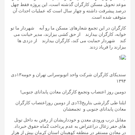
موعد تحویل مسکن کارگران گذشته است، این پروژه فقط چهل
درصد پیشرفت داشته و چهار سال است که عملیات احداث آن
متوقف شده است.
کارگران در این تجمع شعارهای: مسکن ما رو آبه شهردار ما تو
خوابه، کارگران بیدارند از حق کشی بیزارند، مدیر خیانت می
کند شهردار حمایت می کند، کارگران بیدارند از دزدی ها
بیزارند را فریاد زدند.
سندیکای کارگران شرکت واحد اتوبوسرانی تهران و حومه۱۳دی
۱۳۹۴
دومین روز اعتصاب وتجمع کارگران معادن پابدانای جنوبی!
ایلنا طی گزارشی بتاریخ13دی از دومین روزاعتصاب کارگران
معادن پابدانای جنوبی و تجمعشان
مقابل درب ورودی معدن و خودداریشان از رفتن به داخل تونل
های حفر زغال دراعتراض به عدم پرداخت 2ماه حقوق خبرداد.
در معادن مستقر در منطقه کوهبنان استان کرمان بیش از هزار