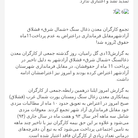
تمدید نشد و اعتباری ندارد.
تجمع کارگران معدن ذغال سنگ «شمال شرق» قشلاق
آزادشهرمقابل فرمانداری دراعتراض به عدم پرداخت11ماه
حقوق 2روزه شد!
به گزارش13دی گل رامیان، روز گذشته جمعی از کارگران معدن
ذغالسنگ «شمال شرق» قشلاق آزادشهر به دلیل تاخیر در
پرداخت 11 ماه از حقوقشان، در مقابل فرمانداری شهرستان
آزادشهر اعتراض کرده بودند و امروز نیز اعتراضشان ادامه
داشت.
به گزارش امروز ایلنا درهمین رابطه،جمعی از کارگران
پیمانکاری معدن زغال سنگ زمستان یورت شمال غرب (قشلاق)
صبح امروز در اعتراض به تعویق حدود ۱۰ ماه از مطالبات مزدی
خود مقابل فرمانداری آزاد شهر تجمع کردند. معوقات مزدی
شامل سه ماهه آخر سال ۹۳ و هفت ماه در سال جاری (۹۴)
می‌شود و علاوه بر این حق بیمه کارگران نیز با تاخیر چند ماهه
به تامین اجتماعی پرداخت می‌شود که به تبع آن دفترچه‌های
درمانی تعداد زیادی از کارگران فاقد اعتبار شده است.