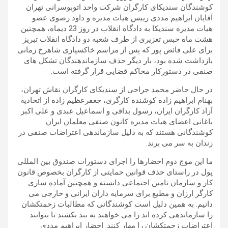
کوشندگان سندیکای کارگران شرکت واحد اتوبوسرانی تهران
آقایان ابراهیم مددی رییس هیات مدیره و داود رضوی عضو
هیات مدیره سندیکا به دادگاه انقلاب در روز 23 دیماه، همچنین
هشت ماه حبس تعزیری از طرف شعبه دو دادگاه انقلاب تبریز
برای علی فائض پور که پس از مراسم خاکسپاری شاهرخ زمانی
بازداشت شده بود، بار دیگر حذف سازماندهندگان تشکل های
صنفی در دستورکار محاکم قضایی قرار گرفته است.
در حال حاضر محمد جراحی از سندیکای کارگران نقاش تهران،
بهنام ابراهیم زاده کوشنده کارگری، جعفرعظیم زاده از اتحادیه
آزاد کارگران ایران، رسول بداقی و اسماعیل عبدی و علی اکبر
باغانی اعضای هیات مدیره کانون صنفی معلمان ایران
کوشندگانی هستند که به دلیل سازماندهی اعتراضات صنفی در
زندان به سر می برند.
ما این موج دوم احضارها را اجرای دستورات صندوق بین المللی
پول در راستای حذف قوانین حمایتی از کارگران بخصوص قانون
کار و سازمان تامین اجتماعی دانسته و همچنین آماده سازی
کارگر ارزان و مطیع برای سرمایه داران ایرانی و خارجی می
دانیم. به همین دلیل است کوشندگانی که مطالبات زحمتکشان
را سازماندهی کرده اند را می خواهند به بند بکشند تا بتوانند
اعتراضات زحمتکشان را مهار کنند. احضار ابراهیم مددی