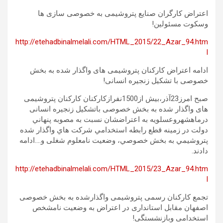
اعتراض کارگران صنایع پتروشیمی به خصوصی سازی ها
وسکوت مسئولین!
http://etehadbinalmelali.com/HTML_2015/22_Azar_94.htm
l
ادامه اعتراض کارکنان پتروشیمی های واگذار شده به بخش
خصوصی با تشکیل زنجیره انسانی!
صبح امرز23آذر،بیش از1500نفرازکارکنان کارکنان پتروشیمی
های واگذار شده به بخش خصوصی باتشکیل زنجیره انسانی
درماهشهروعسلویه به اعتراضشان نسبت به مصوبه پنهاني
دولت در زمينه قطع رابطه استخدامي شركت هاي واگذار شده
پتروشيمي به بخش خصوصي، وضعیت نامعلوم شغلی و….ادامه
دادند.
http://etehadbinalmelali.com/HTML_2015/23_Azar_94.htm
l
تجمع کارکنان رسمی پتروشیمی واگذارشده به بخش خصوصی
اصفهان مقابل استانداری در اعتراض به وضعیت نامشخص
استخدامی وبازنشستگی!