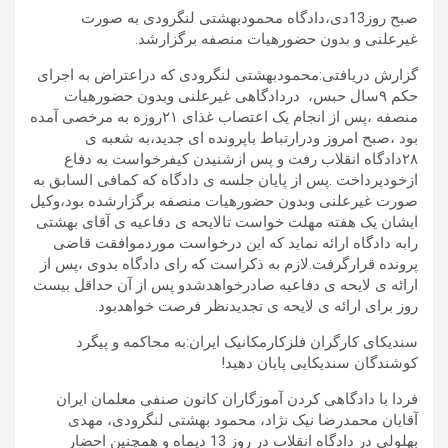
صبح روز13دی،دادگاه محمودبهشتی لنگرودی به صورت
غیرعلنی و بدون حضورهیات منصفه برگزارشد.
گزارش دریافتی:محمودبهشتی لنگرودی که دراعتراض به اجرای
حکم ۹سال حبس، دردادگاهی غیرعلنی وبدون حضورهیات
منصفه ،پس از انجام یک اعتصاب غذای ۲۱روزه به مرخصی آمده
بود ،صبح امروز ودرارتباط باپرونده ای جدید،به شعبه ی
۲۸دادگاه انقلاب رفت و پس ازشنیدن کیفرخواست به دفاع
ازخودپرداخت .پس از پایان جلسه ی دادگاه که کمافی السابق به
صورت غیرعلنی وبدون حضورهیات منصفه برگزارشده بود،وکیل
ایشان یک هفته مهلت خواست تالایحه ی دفاعیه ی آقای بهشتی
رابه دادگاه ارائه نماید که این درخواست موردموافقت قاضی
پرونده قرارگرفت.لازم به ذکراست که رای دادگاه بدوی ،پس از
ارائه ی لایحه ی دفاعیه صادرخواهدشدو پس از آن حداقل بیست
روز برای ارائه ی لایحه ی تجدیدنظر فرصت خواهدبود.
سندیکای کارگران فلزکارمکانیک ایران:به محاکمه و پیگرد
کوشندگان سندیکایی پایان دهید!
فردا با دادگاهی کردن آموزگاران کانون صنفی معلمان ایران
آقایان محمدرضا نیک نژاد، محمود بهشتی لنگرودی، مهدی
بهلولی در دادگاه انقلاب در روز 13 دیماه و همچنین احضار