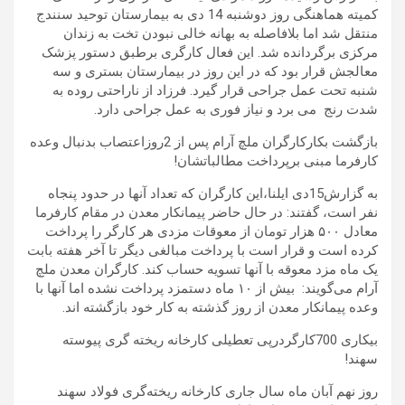
کمیته هماهنگی روز دوشنبه 14 دی به بیمارستان توحید سنندج
منتقل شد اما بلافاصله به بهانه خالی نبودن تخت به زندان
مرکزی برگردانده شد. این فعال کارگری برطبق دستور پزشک
معالجش قرار بود که در این روز در بیمارستان بستری و سه
شنبه تحت عمل جراحی قرار گیرد. فرزاد از ناراحتی روده به
شدت رنج می برد و نیاز فوری به عمل جراحی دارد.
بازگشت بکارکارگران ملچ آرام پس از 2روزاعتصاب بدنبال وعده
کارفرما مبنی برپرداخت مطالباتشان!
به گزارش15دی ایلنا،این کارگران که تعداد آنها در حدود پنجاه
نفر است، گفتند: در حال حاضر پیمانکار معدن در مقام کارفرما
معادل ۵۰۰ هزار تومان از معوقات مزدی هر کارگر را پرداخت
کرده است و قرار است با پرداخت مبالغی دیگر تا آخر هفته بابت
یک ماه مزد معوقه با آنها تسویه حساب کند. کارگران معدن ملچ
آرام می‌گویند: بیش از ۱۰ ماه دستمزد پرداخت نشده اما آنها با
وعده پیمانکار معدن از روز گذشته به کار خود بازگشته اند.
بیکاری 700کارگردرپی تعطیلی کارخانه ریخته گری پیوسته
سهند!
روز نهم آبان ماه سال جاری کارخانه ریخته‌گری فولاد سهند