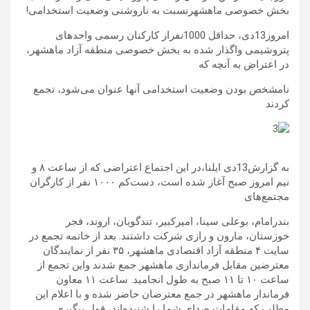
بخش خصوصی ماهشهرنسبت به ناروشنی وضعیت استخدامی!
امروز13دی، حداقل 1000نفراز کارکنان رسمی واحدهای
پتروشیمی واگذار شده به بخش خصوصی منطقه آزاد ماهشهر،
در اعتراض به آنچه که
نامشخص بودن وضعیت استخدامی آنها عنوان می‌شود، تجمع
کردند
به گزارش13دی ایلنا،در این اجتماع اعتراضی که از ساعت ۸ و
نیم امروز صبح آغاز شده است، دست‌کم ۱۰۰۰ نفر از کارگران
مجتمع‌های
بندرامام، بوعلی سینا، امیرکبیر، تندگویان، اروند، فجر
خوزستان، مارون و رازی شرکت داشتند. بعد از خاتمه تجمع در
سایت ۴ منطقه آزاد اقتصادی ماهشهر، ۳۵ نفر از نمایندگان
معترضین مقابل فرمانداری ماهشهر جمع شدند واین تجمع از
ساعت ۱۰ تا ۱۱ صبح به طول انجامید. ساعت ۱۱ معاون
فرماندار ماهشهر در جمع معترضان حاضر شده و با اعلام این
مطلب که مقامات صدای شما را شنیده‌اند، قول پیگیری