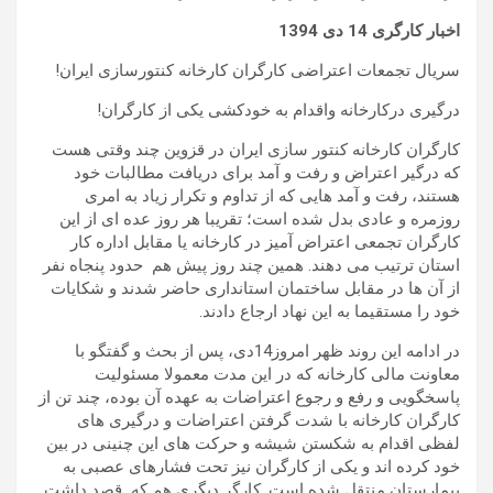
اخبار کارگری
14
دی
1394
سریال تجمعات اعتراضی کارگران کارخانه کنتورسازی ایران!
درگیری درکارخانه واقدام به خودکشی یکی از کارگران!
کارگران کارخانه کنتور سازی ایران در قزوین چند وقتی هست
که درگیر اعتراض و رفت و آمد برای دریافت مطالبات خود
هستند، رفت و آمد هایی که از تداوم و تکرار زیاد به امری
روزمره و عادی بدل شده است؛ تقریبا هر روز عده ای از این
کارگران تجمعی اعتراض آمیز در کارخانه یا مقابل اداره کار
استان ترتیب می دهند. همین چند روز پیش هم حدود پنجاه نفر
از آن ها در مقابل ساختمان استانداری حاضر شدند و شکایات
خود را مستقیما به این نهاد ارجاع دادند.
در ادامه این روند ظهر امروز14دی، پس از بحث و گفتگو با
معاونت مالی کارخانه که در این مدت معمولا مسئولیت
پاسخگویی و رفع و رجوع اعتراضات به عهده آن بوده، چند تن از
کارگران کارخانه با شدت گرفتن اعتراضات و درگیری های
لفظی اقدام به شکستن شیشه و حرکت های این چنینی در بین
خود کرده اند و یکی از کارگران نیز تحت فشارهای عصبی به
بیمارستان منتقل شده است. کارگر دیگری هم که قصد داشت