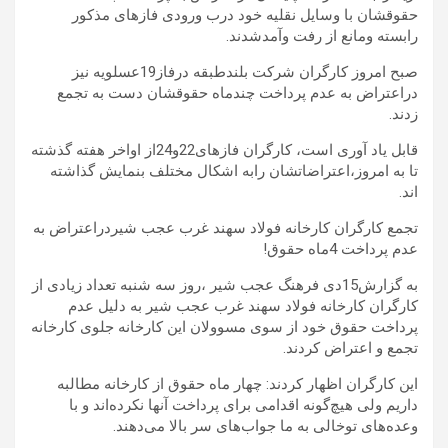
حقوقشان با وسایل نقلیه خود درب ورودی فازهای مذکور
رابسته ومانع از رفت وآمدشدند.
صبح امروز کارگران شرکت بلندطبقه درفاز19عسلویه نیز
دراعتراض به عدم پرداخت چندماه حقوقشان دست به تجمع
زدند.
قابل یاد آوری است، کارگران فازهای22و24از اواخر هفته گذشته
تا به امروز،اعتراضاتشان رابه اشکال مختلف بنمایش گذاشته
اند.
تجمع کارگران کارخانه فولاد سهند غرب عجب شیردراعتراض به
عدم پرداخت 4ماه حقوق!
به گزارش15دی فرهنگ عجب شیر ،روز سه شنبه تعداد زیادی از
کارگران کارخانه فولاد سهند غرب عجب شیر به دلیل عدم
پرداخت حقوق خود از سوی مسوولان این کارخانه جلوی کارخانه
تجمع و اعتراض کردند.
این کارگران اظهار کردند: چهار ماه حقوق از کارخانه مطالبه
داریم ولی هیچ‌گونه اقدامی برای پرداخت آنها نکرده‌اند و با
وعده‌های توخالی به ما جواب‌های سر بالا می‌دهند.