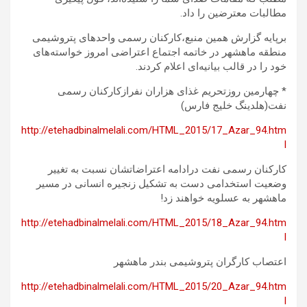
مطالبات معترضین را داد.
برپایه گزارش همین منبع،کارکنان رسمی واحدهای پتروشیمی
منطقه ماهشهر در خاتمه اجتماع اعتراضی امروز خواسته‌های
خود را در قالب بیانیه‌ای اعلام کردند.
* چهارمین روزتحریم غذای هزاران نفرازکارکنان رسمی
نفت(هلدينگ خليج فارس)
http://etehadbinalmelali.com/HTML_2015/17_Azar_94.htm
l
کارکنان رسمی نفت درادامه اعتراضاتشان نسبت به تغییر
وضعیت استخدامی دست به تشکیل زنجیره انسانی در مسیر
ماهشهر به عسلویه خواهند زد!
http://etehadbinalmelali.com/HTML_2015/18_Azar_94.htm
l
اعتصاب کارگران پتروشیمی بندر ماهشهر
http://etehadbinalmelali.com/HTML_2015/20_Azar_94.htm
l