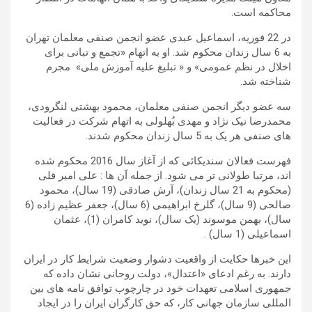
محاکمه است.
در 22 فوریه، اسماعیل عبدی عضو انجمن صنفی معلمان تهران
به 6 سال زندان محکوم شد. او به اتهام «تجمع و تبانی برای
اخلال در نظم عمومی» و « تبلیغ علیه آموزش ملی» مجرم
شناخته شد.
سه عضو دیگر انجمن صنفی معلمان، محمود بهشتی لنگرودی،
محمدرضا نیک نژاد و مهدی بُهلولی به اتهام شرکت در فعالیت
های صنفی هر یک به 5 سال زندان محکوم شدند.
فهرست فعالان سندیکائی که از آغاز سال 2016 محکوم شده
اند، مرتبا طولانی تر می شود. از جمله آن ها : علی امیر قلی
(محکوم به 21 سال زندان)، آرش صادقی (19 سال)، محمود
صالحی (9 سال)، گلرخ ابراهیمی (6 سال)، جعفر عظیم زاده (6
سال)، بهمن موسوند (یک سال)، نوید کامران (1)، عثمان
اسماعیلی (1 سال) .
این خبرها حکایت از واقعیت دشوار وضعیت شرایط کار در ایران
دارند. به رغم ادعای «اعتدال»، دولت روحانی نشان داده که
جمهوری اسلامی تعهدات خود در چارچوب توافق نامه های بین
المللی سازمان جهانی کار، که حق کارگران ایران را در ایجاد