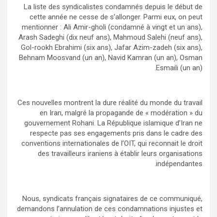
La liste des syndicalistes condamnés depuis le début de
cette année ne cesse de s’allonger. Parmi eux, on peut
mentionner : Ali Amir-gholi (condamné à vingt et un ans),
Arash Sadeghi (dix neuf ans), Mahmoud Salehi (neuf ans),
Gol-rookh Ebrahimi (six ans), Jafar Azim-zadeh (six ans),
Behnam Moosvand (un an), Navid Kamran (un an), Osman
Esmaili (un an).
Ces nouvelles montrent la dure réalité du monde du travail
en Iran, malgré la propagande de « modération » du
gouvernement Rohani. La République islamique d’Iran ne
respecte pas ses engagements pris dans le cadre des
conventions internationales de l’OIT, qui reconnait le droit
des travailleurs iraniens à établir leurs organisations
indépendantes.
Nous, syndicats français signataires de ce communiqué,
demandons l’annulation de ces condamnations injustes et