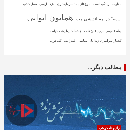
مقاومت_زندگی_است
موج‌های بلند سرمایه‌داری
مژده ارسی
نسل کشی
همایون ایوانی
هم اندیشی چپ
نشریه آرش
ویلم فلوسر
پرویز قلیچ‌خانی
چشم‌انداز تاریخی‌ـ‌جهانی
کشتار_سراسری_زندانیان_سیاسی
کندراتیف
گاه-دوره
مطالب دیگر...
رادیو دادخواهی