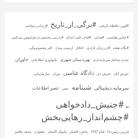
#برگی_از_تاریخ
#اوین_حافظه_تاریخی
#زندانی_سیاسی
#عباس_هاشمی
#فدایی
#قیام_علیه_اعدام
#نه_می_بخشیم_نه_فراموش_می‌کنیم
#نگاه_هفته
#ژن_ژیان_ئازادی
اخلاق
ارنست مندل
اکبر معصوم‌بیگی
خاوران
تهی‌دستان شهری
تجدید ساختار سرمایه‌داری
تکنولوژی اطلاعاتی
دادگاه عباسی
خیزش آبان
خیزش دی
دوران
سازمان‌یابی
شبنامه
سرمایه‌ دیجیتالی
عصر اطلاعات
عصر
ـ #جنبش_دادخواهی
#چشم‌انداز_رهایی‌بخش
فریبرز رئیس‌دانا
قیام 1357
مانفرد فاسلر
مانوئل کاستلز
ماهواره‌
محمد مالجو