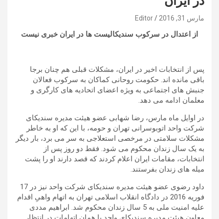
در ایران
مارس 31, 2016
Editor
از اعتدال در سرکوب سندیکالیست ها در ایران خبری نیست
پس از انتخابات اخیر در ایران، مشکلات قبلی هم چنان برجا
باقی مانده اند. حکومت روحانی کماکان به سرکوب فعالان
جنبش های اجتماعی به ویژه اعضای اتحادیه های کارگری و
معلمان ادامه می دهد.
در اوایل ماه مارس، رضا شهابی عضو هیئت مدیره سندیکای
شرکت واحد اتوبوسرانی تهران و حومه، با این که او به خاطر
مشکلات سلامتی در مرخصی استعلاجی به سر می برد، بار دیگر
به یک سال زندان محکوم می شود. فقط دو روز پس از
انتخابات، مقامات ایران اعلام کردند که قصد دارند او را پشت
میله های زندان بفرستند.
داود رضوی عضو هیئت مدیره سندیکای شرکت واحد نیز در 17
فوریه 2016 در دادگاه انقلاب اسلامی تهران به اتهام واهیِ اقدام
علیه امنیت ملی به 5 سال زندان محکوم شد. ابراهیم مددی
معاون هیئت مدیره سندیکای واحد با همان اتهامات در انتظار