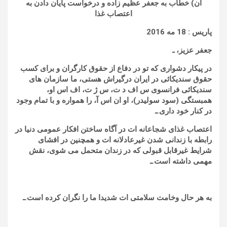
آن) خطاب به جعفر عظیم زاده و درخواست پایان دادن به
اعتصاب غذا
پاریس : 18 مه 2016
جعفر عزیز،
ـ
در پیکار دشواری که تو در دفاع از حقوق کارگران و برای کسب
حقوق سندیکائی در ایران درگیراش هستی، ما سازمان های
سندیکائی فرانسوی س اف د ت، س ژ ت، اف اس او،
همبستگی
(سود سولیدر)، او ان اس آ، را همواره و با تمام وجود
در کنار خود داری.ـ
اعتصاب غذای شجاعانه ات در آگاه ساختن افکار عمومی دنیا در
رابطه با زندانی شدن غیرعادلانه ات و همچنین در افشای
شرایط غیرقابل قبولی که در زندان متحمل می شوی، نقش
مهمی داشته است.ـ
به هر حال وخامت سلامتی ات شدیدا ما را نگران کرده است.ـ