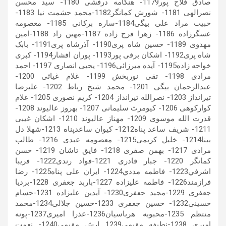
صادق فلاح پور1179- هنگامه درفشی 1180- سید محسن
نصرالهی 1181- شورش کمانگر1182-محمد حشمت نیا 1183-
حبیب مراد علی بیگی1184-ساره برکانی 1185- معصومه
عسگرزاده 1186- زهرا فرج زاده 1187-مهین راد 1188-امین
مهدوی 1189- حسین شاه پری1190- آذرشاه پری1191- بابک
شاه پری1192- اشکان برفی پور1193- پوران افشار1194- کبری
خواجه زاده1195- آیده میرزائی1196- یحیی انصاری 1197- احمد
مرادی 1198- تقی نوربخش 1199- غلام غیاثی 1200-
عبدالرحمان بیگی 1201- محمد شیخ رباط 1202- علیرضا
تیرانداز 1203- نصرالله تیرانداز 1204- کریم نصوری 1205- غلام
کوارکوهی 1206- کیومرث سلیمانی 1207- بهروز عالیوند 1208-
قدرت الله موسوی 1209- مهناز عالیوند 1210- اشکان غیبی
1211- شریف ساعد پناه1212- کیوان ساعدپناه 1213-شهلا دل
بینا1214- خلیل کریمی1215- معصومه عبدی 1216- طالب
مرادی 1217- بهمن صفری 1218- فایق تاشان 1219- حسن
کمانگر 1220- جبار قادری 1221-فواد رندی1222- فريبا
اشرفي1223- فاطمه مددي1224- ایران علی پناه1225- رضا
فرازمند1226- فاطمه علیزاده 1227-باربد جعفری 1228-بردیا
جعفری 1229-مجید جعفری1230- آیدین علیزاده 1231-حسام
حسینی1232- حسین جعفری 1233-حسین جلالی1234-محمد
منتظم 1235-محبوبه هرباسیان1236-عذرا امیری1237-پونه
امیری 1238-نطیفه مقیمی1239 ارش مقیمی1240- نعمت