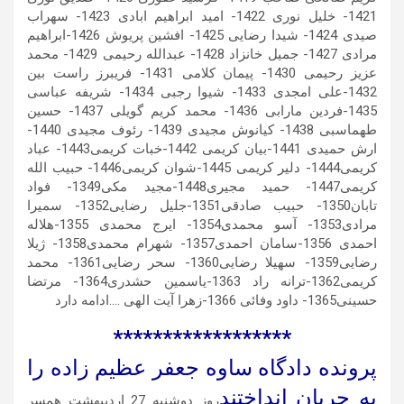
1421- خلیل نوری 1422- امید ابراهیم ابادی 1423- سهراب
صیدی 1424- شیدا رضایی 1425- افشین پریوش 1426-ابراهیم
مرادی 1427- جمیل خانزاد 1428- عبدالله رحیمی 1429- محمد
عزیز رحیمی 1430- پیمان کلامی 1431- فریبرز راست بین
1432-علی امجدی 1433- شیوا رجبی 1434- شریفه عباسی
1435-فردین مارابی 1436- محمد کریم گویلی 1437- حسین
طهماسبی 1438- کیانوش مجیدی 1439- رئوف مجیدی 1440-
ارش حمیدی 1441-بیان کریمی 1442-خبات کریمی1443- عباد
کریمی1444- دلیر کریمی 1445-شوان کریمی1446- حبیب الله
کریمی1447- حمید مجیری1448-مجید مکی1349- فواد
تابان1350- حبیب صادقی1351-جلیل رضایی1352- سمیرا
مرادی1353- آسو محمدی1354- ایرج محمدی 1355-هلاله
احمدی 1356-سامان احمدی1357- شهرام محمدی1358- ژیلا
رضایی1359- سهیلا رضایی1360- سحر رضایی1361- محمد
کریمی1362-ترانه راد 1363-یاسمین حشدری1364- مرتضا
حسینی1365- داود وفائی 1366-زهرا آیت الهی ….ادامه دارد
******************
پرونده دادگاه ساوه جعفر عظیم زاده را
به جریان انداختند
روز دوشنبه 27 اردیبهشت همسر