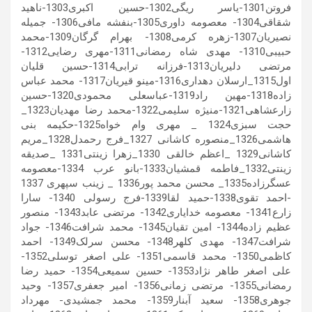
فروتن1301-یاسر ریگی1302-حسین اکبری1303-ناهید
شقاقی1304- معصومه داوری1305-بنفشه مافی1306- جمیله
نصیریان1307-زهره کرمی1308- بهرام گرگان1309-محمد
حبیبی1310- مهدی شاه رمضانی1311-مهری رضایی1312-
مرتضی دلیریان1313-فرزانه ترابی1314-حسین قلیان
اول1315_ارسلان دهداری1316-مینو قیریان1317- محمد عباس
زاده1318-مهین راد1319-عباسعلی محمودی1320-حسین
زارعشاهی1321-منیژه سلیمی1322-محمد رضا مهدیان1323_
حجت سبزی1324 _ مهری وام خواه1325-حکیمه بنی
هاشمی1326_منصوره کاشانی 1327_فرج رحمدل1328_مریم
کاشانی1329 _اعظم خالقی 1330_زهرا زینتی1331 _صدیقه
زینتی1332_فاطمه قمشیان1333-بانو عرب 1334-معصومه
عسگرزاده1335_ محسن محمد پور1336 _ زینب سپهری 1337
-احمد تقوی1338-حمید لقا1339-فرج رسولی 1340- سارا
زارع1341- معصومه خدایاری1342- مرتضی عابد1343- منصور
عظیم زاده1344- امین تقیان1345- محمد شرافت1346- جواد
شرافت1347- مهدی کلهر1348- محسن سرلک1349- احمد
کاظمی1350- محمد قاسمی1351- علی اصغر توسلی1352-
علی اصغر طاهر نژاد1353- حسین سمیعی1354- حمید رضا
رمضانی1355- مرتضی زمانی1356- امیر جعفری1357- وحید
جوهری1358- سعید آبنار1359- محمد جمشیدی- مهرداد