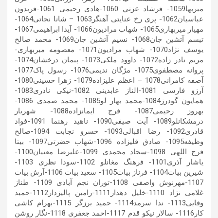
میربها1059- فرشاد عزتي 1060-هادی رحیمی 1061-فریدون
عباسیان1062- پری رخ عنایتی آهنگر1063 – شانا نجاتی1064-
مهیار میربهاری1065- شهاب مرادیون1066- آیدا ابراهیمی1067-
تبسم آتشین جان1068- نسیم آتشین جان1069- محمد صالح
یوسف نژاد1070- شهاب مرادیون1071- معصومه میربهاری-
مریم نادر زاده1072- داوود ملکی1073- پیمان درخشان1074-
پروانه مصطفوی1075- مژگان ندیمی1076- رسول پاک1077-
آصفه کامرانی1078 – اعظم علیزاده1079- زهرا حسینی1080-
آرزو فارسی 1081-الناز عابدینی 1082-نیکی نادری1083-
همایون گودرز1084-محمد بهار لو1085- محمد صمدی 1086-
بهروز رحیمی1087- فرج ایمانزاده1088- شهریار
درمشکانلو1089- آیت صیفی1090- ناهید رهنما 1091-فواد
قادری1092- رضا اقبالی1093- خسرو نجابت 1094-صالح
وظیفه1095- صادق قلیزاده 1096-شهاب حضرتی1097- بیتا
فرج اللهی 1098-سجاد محمدی 1099-علیرضا معنیان1100-
یاشار آذری1101- فرهنگ مغانلو 1102-سودا نظری 1103-
شیرین بیات1104- فرناز بیات1105- سعید بیات 1106-آرش بیات
1107-مهرنوش واصفی 1108-توران نجم آبادی 1109- طناز
غلامی نژاد 1110-خلیل دهدار1111-رامین پالیزدار1112-حمید
وفایی1113- ندا سرمد1114- حمید برزگر 1115-بهرام کاشی
کار1116- سالار نیکو قدم 1117-احمد جعفری 1118-نگار روشن