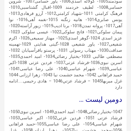
دومین لیست …
1047-بختیار رضائی1048- امید احمدی1049- اسرین نبوی1050-
فرشاد عزتی 1051- فردین عزتی1052- اکبر عباسی1053-
شهرام عباسی1054- علی رضا عباسی1055-حمید فراهانی
1056-محمد حشمت نیا1057- زهرا ارزانی1058- غزل