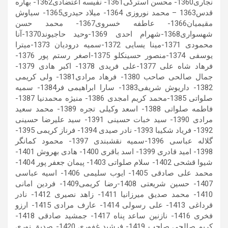
نجاری1360- محسن استرکی1361- نفیسه اعتضادی1362- بهاره
قدس1363 – محمد نوروزی 1364- میلاد حیدری1365- سیاوش
مقیمیان1366- عاطفه خسروی1367- محمد حسن
شهسواری1368-شهرام احدی 1369-وحید حاجیوند1370-آنا
محمودی 1371-مینا یسایی 1372-سمیه درودیان 1373-میترا
یوسفی 1374-منصور حسینکلو 1375-اصغر رستم پور 1376-
فرهاد شاه علی 1377-علی فریدی 1378- اکبر هادی 1379-
جمال صالحی صاحب 1380- فرهاد مرادی1381- ولی کریمی
1382- داریوش شریفی1383- سارا ابراهیمی فر1384- سمیه
صلواتی 1385-محمد کریم امجدی 1386- منیژه محمدنیا 1387-
فاطمه صلواتی 1388- اسعد وکیلی تجره 1389- محمد سعید
مرادی 1390- سید خبات حسینی 1391- سید علیرضا حسینی
1392- فریاد شکیبا 1393- نادر صیدی 1394- فرناز کریمی 1395-
گلاله عباسی 1396-سمیه نقشبندی 1397- محمود کمانگر
1398- امید قادری 1399- اسد باقری 1400- هادی بهروش 1401-
شیوا قشحی 1402- سلام صلواتی 1403- پیمان جعفر پور 1404-
محمد علی صادقی 1405- ایوب سلیمی 1406- اسیه عباسی
1407- حسین شریعتی 1408-رضا کریمی1409- فردین امانی
1410- محمد صدیق میرزانیا 1411- زاهد نصیری 1412- نادر
قرداغی 1413- علی رسولی 1414- عارف مرادی 1415- ارزو
فخری 1416- نازنین ساعد پناه 1417- جمشید صادقی 1418-
کریم صالحی صاحب 1419- فرشید غفوری 1420- صدیق نوری