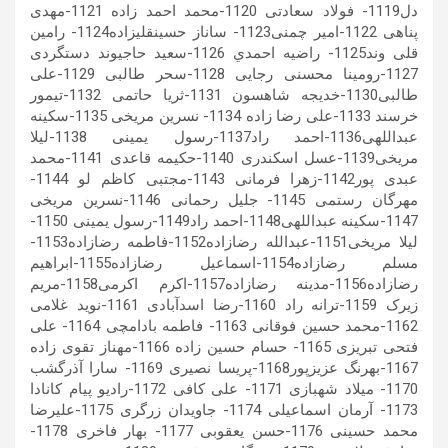
دل1119- فولاد سعادتی 1120-محمد احمد زاده 1121-مهدی
پناهی 1122-امیر چمنی1123- ساناز حسینقلیزاده1124- رامین
قلی وند1125- راضيه احمدي 1126-سعید حاجیوند دستگردی
1127-رومینا محسنی رجایی 1128-سحر طالبی 1129-علی
طالبی1130-خدیجه شاهسون 1131-ثریا حاتمی 1132-تیمور
خرسند 1133-علی رضا زاده 1134- نسرین مریخی 1135-سکینه
عبداللهی1136-احمد راد1137-رسول یمینی 1138-لیلا
مریخی1139-عسل اسکندری 1140-حکیمه قاعدی 1141-محمد
عبدی پور1142-زهرا فرمانی 1143-مجتبی کاظم لو 1144-
مهرگان رستمی 1145- جلیل رحمانی 1146-نسرین مریخی
1147-سکینه عبداللهی1148-احمد راد1149-رسول یمینی 1150-
لیلا مریخی1151-عبدالله رضازاده1152-فاطمه رضازاده1153-
مسلم رضازاده1154-اسماعیل رضازاده1155-ابراهیم
رضازاده1156-مدینه رضازاده1157-اکرم اکرمی1158-مریم
زیرک 1159-ترانه راد 1160-رضا اسدآبادی 1161-نوید غلامی
1162-محمد حسین فوقانی 1163- فاطمه بادامچی 1164- علی
فتحی تبریزی 1165- حسام حسین زاده 1166-مهناز تقوی زاده
1167-بهرنگ عزیزپور1168-پریسا نصیری 1169- سارا آذرگشب
1170- میلاد شهبازی 1171- علی کافی 1172-رادیو پیام کانادا
1173- آرمان اسماعیلی 1174- جاویدان زرگری 1175-علیرضا
محمد حسینی 1176-حسن یعقوبی 1177- بهار فاخری 1178-