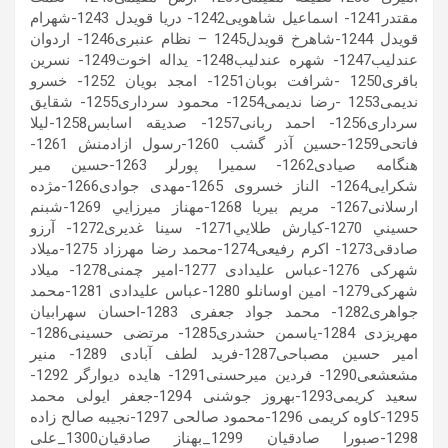
مقتدر1241- اسماعیل شاهویی1242- دریا قویدل 1243-شهرام
قویدل 1244-شاهرخ قویدل1245 – نظام عنبری1246- اردوان
عندلیب1247- شهره عندلیب1248- یداله اخوت1249- نسرین
باقری1250 -شرافت بوبان1251- امجد بویان 1252- خسرو
ندیمی1253 -رضا ندیمی1254- محمود سرداری1255- شقایق
سرداری1256- احمد ربانی1257- صدیقه اسابس1258-لیلا
فاتحی1259-حسین آذر گشب 1260-رسول ازادمنش 1261-
هنگامه صیادی1262- سمیرا پورلر 1263-حسین میر
شکرایی1264- الناز خسروی 1265-مهدی جوادی1266-مژده
ارسلانی1267- مريم بيريا 1268-مهناز ميرزايي 1269-شبنم
حسيني 1270-كيارش طلايي1271- سینا غدیری1272- آرزو
صادقی1273- اکرم رفیعی1274-محمد رضا مهرزاد 1275-میلاد
شهرکی 1276-عباس علیدادی 1277-امیر چمنی1278- میلاد
شهرکی1279- امین اوسانلو 1280-عباس علیدادی 1281-محمد
جواهری1282- محمد جواد جعفری 1283-احسان سهرابیان
مهریزدی 1284-یاسمن حشدری1285- مرتضی حسینی1286-
امیر حسین مصباحی1287-فرید لطف آبادی 1289- منیر
مشعشعی1290- فردین میرحسنی1291- هایده دیوارگر 1292-
سعید کریمی1293-بهروز جوشنی 1294-جعفر ایولی محمد
1295-کاوه کریمی 1296-محمود صالحی 1297-نجیبه صالح زاده
1298-صبورا صادقیان 1299_بهناز صادقیان1300_علی