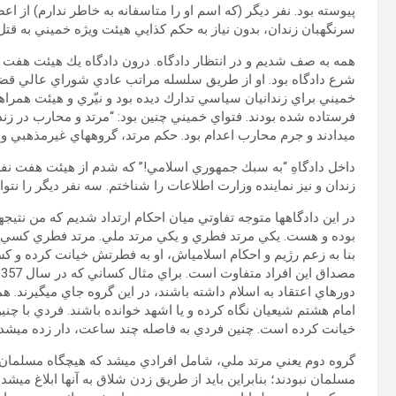
پيوسته بود. نفر ديگر (كه اسم او را متاسفانه به خاطر ندارم) از اع
سرنگهبان زندان، بدون نياز به حكم كذايي هيئت ويژه خميني به قتل
همه به صف شديم و در انتظار دادگاه. درون دادگاه يك هيئت هفت نف
شرع دادگاه بود. او از طريق سلسله مراتب عادي شوراي عالي قضايي 
خميني براي زندانيان سياسي تدارك ديده بود و نيّري و هيئت همراه
فرستاده شده بودند. فتواي خميني چنين بود: “مرتد و محارب در زندان
مي‏دادند و جرم محارب اعدام بود. حكم مرتد، گروه‏هاي غيرمذهبي و چپ‏
داخل دادگاهِ “به سبك جمهوري اسلامي!” كه شدم از هيئت هفت نفره 
زندان و نيز نماينده وزارت اطلاعات را شناختم. سه نفر ديگر را ن
در اين دادگاه‏ها متوجه تفاوتي ميان احكام ارتداد شديم كه من نتيج
بوده و هست. يكي مرتد فطري و يكي مرتد ملي. مرتد فطري كسي ا
بنا به زعم رژيم و احكام اسلامي‏اش، او به فطرتش خيانت كرده و ك
دوره‏اي اعتقاد به اسلام داشته باشند، در اين گروه جاي مي‏گيرند. ه
امام هشتم شيعيان نگاه كرده و يا اشهد خوانده باشند. فردي با چ
خيانت كرده است. چنين فردي به فاصله چند ساعت، دار زده مي‏شد.
گروه دوم يعني مرتد ملي، شامل افرادي مي‏شد كه هيچ‏گاه مسلمان نبود
مسلمان نبودند؛ بنابراين بايد از طريق زدن شلاق به آن‏ها ابلاغ مي‏ش