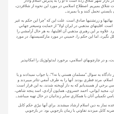
 بازار شهر شلاق زده است تا او را به پذيرش اسلام وادار
ربات شلاق بميريم. اصطلاح اسلامي در مورد اين نحوه از شلاق‏زدن،
ايستي تحمل كنند و يا بميرند.ـ
بهائي‏ها و زرتشتي‏ها صادق است. علت اين كه “چرا اين حكم به غير
ح است. اقليت‏هاي مذهبي در ايران اولا” از حمايت وسيع‏تر جهاني
. علاوه بر اين رهبري مذهبي آن اقليت‏ها، به هر حال آرامشي را
گيرد، اما اين حكم را، خميني در مورد ماركسيست‏ها، در مورد
ت، و در چارچوب‏هاي اسلامي، برخورد ايدئولوژيك را امكان‏پذير
دادگاه به سوال “مسلمان هستي يا نه؟”، يا جواب نمي‏دادند و يا
 اسلام، مرتد فطري بودند. آن‏ها را به طرف آمفي تئاتر مي‏بردند و
امي برخي از هم‏بنديانم كه به دار آويخته شدند، به اين قرار است:
ان، مجيد ايواني، احمد خسروي، همايون آزادي، اسد پنجه شاهي،
ي تكميلي آنان با همكاري ساير زندانيان در حال تهيه مي‏باشد.ـ
 نماز به دين اسلام ارشاد مي‏شدند. براي آن‏ها نيرّي حكم كابل
ته بود. كلا” 5 وعده‏ نماز روزانه هست؛ براي هر وعده نماز، 10 ضربه كابل مي‏زدند تفاوتي با زمان بازجويي بود: در بازجويي