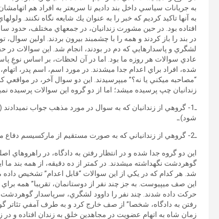
به جريانات سياسي داخل بند داديم تا سريع‏تر به افراد هم‏ اتهامشان
به آن‏ها تاكيد كرديم كه خبر را به عنوان يك شايعه نگاه نكنند. ولوله‏اي
در بند را باز كردند و همه را با چشم‏بند بيرون بردند. اولين سوال، 
لشگري و پاسدارهايي كه دم در بودند، انجام شد. اين سوالات در ح
عادي سوالات هر روزه ما بود. اما در آن لحظات، بر اساس نوعِ پاسخ
‏شده، افراد براي اعدام جدا مي‏شدند. در مورد اسم، اسم پدر، اتهام،
“مصاحبه مي‏كني يا نه؟” مي‏پرسيدند. اين دو سوال آخر، در مواقعي كه
زندانيان چپ پرسيده مي‏شد؛ اما از دو گروه اين سوالات پرسيده نمي‏
ـ1- گروهي از زندانيان كه به سوال در مورد مذهب جواب نمي‏دادند 
شود).ـ
ـ2- گروهي از زندانياني كه به صورت مستقيم از ماركسيسم دفاع مي‏كردند و صريح و علني بر ضدجمهوري اسلامي موضع مي‏گرفتند.ـ
اين دو گروه جدا شده و در انتظار رفتن به دادگاه، در راهروهاي اص
گوهردشت نگه‏داشته مي‏شدند. در كمتر از ده دقيقه، از همه بند ما ا
شد. هر كدام كه در يكي از اين سوالات “قابل اعدام” تشخيص داده مي
اين صف مي‏پيوست. به جز چند نفر از دوستانمان، تقريبا” همه براي د
حركت داده شدند. چند نفر را داوود لشگري، سرپاسدار گوهردشت، 
رفتن به دادگاه، شخصا” از صف خارج كرد و به طرف آمفي تئاتر گوهر