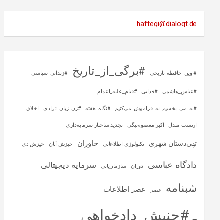
haftegi@dialogt.de
#برگی_از_تاریخ
#اوین_حافظه_تاریخی
#زندانی_سیاسی
#عباس_هاشمی
#فدایی
#قیام_علیه_اعدام
#نه_می_بخشیم_نه_فراموش_می‌کنیم
#نگاه_هفته
#ژن_ژیان_ئازادی
اخلاق
ارنست مندل
اکبر معصوم‌بیگی
تجدید ساختار سرمایه‌داری
خاوران
تهی‌دستان شهری
تکنولوژی اطلاعاتی
خیزش آبان
خیزش دی
دادگاه عباسی
سرمایه‌ دیجیتالی
دوران
سازمان‌یابی
شبنامه
عصر اطلاعات
عصر
ـ #جنبش_دادخواهی