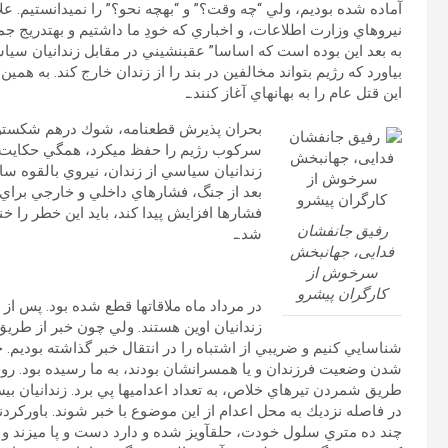
آماده شده بوديم، ولي “چه وقت؟” و “به‏چه نحو؟” را نمي‏دانستيم. علا
به بعد اين بوده است كه اساسا” عقب‏نشيني در مقابل زندانيان سياسي
بياورد كه رژيم بتواند مخالفين در بند را از زندان خارج كند. به همين 
اين قتل عام را به بهانه‏اي آغاز كنند.ـ
بحران پذيرش قطعنامه، شوك درهم شكستن 
سركوب رژيم را حفظ مي‏كرد، همگي حكايت 
زندانيان سياسي از زندان، نيروي بالقوه ساز
بعد از جنگ، فشارهاي داخلي و خارجي براي آز
فشارها افزايش پيدا كند، بايد اين خطر را 
رفیق جانفشان
شد.ـ
فدایی، جهانبخش
سرخوش از
کارگران پیشرو
در مرداد ماه ملاقات‏ها قطع شده بود. پس از 
زندانيان اوين هستند. ولي چون خبر از طريق 
شناسايي كنيم و ضريبي از اشتباه را در انتقال خبر گذاشته بوديم. 
طريق شمردن تيرهاي خلاص، به تعداد اعدامي‏ها پي برد. زندانيان بي‏سر 
در فاصله نزديك به محل اعدام از اين موضوع با خبر شوند. باوركردن
چند ده متري سلول خودت، حلق‏آويز شده و دارد دست و پا مي‏زند و آ