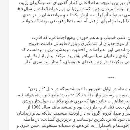
وه براين با توجه به اطلاعاتي كه از گفته‏هاي تصميم‏گيران رژيم،
نيروهاي وزارت اطلاعات، و اخباري كه خودِ ما داشتيم و به‏تدريج جمع مي‏شد؛ مي‏توان چنين گفت: ارزيابي وزارت اطلاعات از سال 65
 نمي‏تواند آن‏ها را به سازش بكشاند و مواضع‏شان را در حدي
دليل با برنامه‏اي از قبل آماده، منتظر فرصتي بودند كه بتوانند
علني خميني و به هم خوردن وضع اجتماعي، كه قدرت
از موج جديدي از شدت‏گيري مبارزه طبقاتي داشت. خروج
مان‏دهي اين اعتراضات را فعليت مي‏بخشيد. رژيم مي‏دانست كه
ادي زندانيان سياسي افزايش پيدا مي‏كند. پيش از اين‏كه اين
خنثي مي‏كردند. در چنين فضاي عمومي‏اي، كشتار سراسري آغاز
***
يك ماه در اوايل شهريور با خبر شديم كه در حال “دار زدن”
مورس رسيده و از چند بند گذشته بود؛ منبع خبر را نمي‏توانستيم
خبر تظاهرات خانواده‏ها كه درپي قطع ملاقات‏، خواستار روشن
شدن وضعيت فرزندان و يا همسرانشان بودند، به ما رسيده بود. روش جديد قتل عام، دار زدن بود و نمي‏شد مانند سال 1360 از
و صدا، گروه، گروه به دار آويخته مي‏شدند. بي‏آنكه ساير زندانيان
ي نبود كه نزديك‏ترين دوستانت و عزيزترين كسانت، در فاصله
خوند‏ها و پاسداران به عربده‏هاي مستانه مشغولند. چنين جنون و