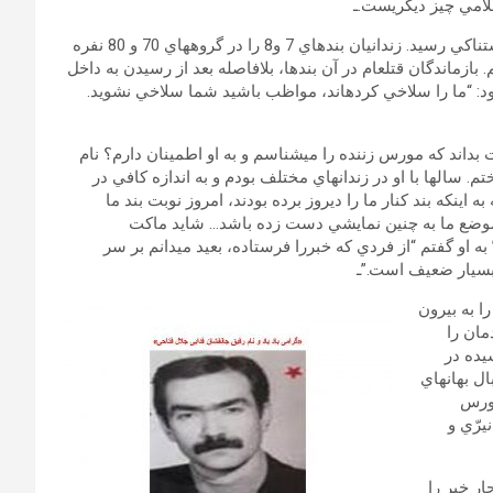
لامي چيز ديگريست.ـ
مجددا” در صبح نهم شهريور، از بندهاي 7 و 8 گوهردشت پيغام وحشتناكي رسيد. زندانيان بندهاي 7 و8 را در گروه‏هاي 70 و 80 نفره
 بازماندگان قتل‏عام در آن بندها، بلافاصله بعد از رسيدن به داخل
د: “ما را سلاخي كرده‏اند، مواظب باشيد شما سلاخي نشويد.
اند كه مورس زننده را مي‏شناسم و به او اطمينان دارم؟ نام
 سال‏ها با او در زندان‏هاي مختلف بودم و به اندازه كافي در
ن‏كه بند كنار ما را ديروز برده بودند، امروز نوبت بند ما
 موضع ما به چنين نمايشي دست زده باشد… شايد ماكت
 به او گفتم “از فردي كه خبررا فرستاده، بعيد مي‏دانم بر سر
بسيار ضعيف است.”ـ
، حدود ساعت 7 صبح حميد را به بيرون
مان را
سيده در
ل بهانه‏اي
مورس
يرّي و
ار خبر را