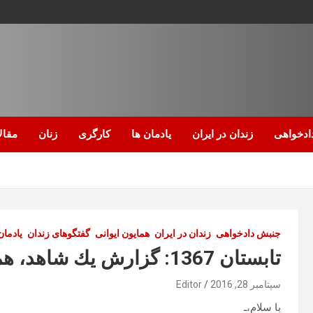
ادخواهی
زندان در ایران
یادمان ها
کارگری
زنان
مقال
جنبش دادخواهی
زندان در ایران
همایون ایوانی
گفتگوهای زندان
یادمان
تابستان 1367: گزارش يك شاهد، همایون ایوانی
سپتامبر 28, 2016
Editor
با سلام،ـ