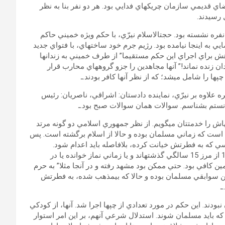
ضاي قديمي سازمان چريك‏هاي فدايي بود. هر دو نفر بنا به نظر
 رسيدند.
ره نشسته بود. حجت‏الاسلام نيرّي، با حكم ويژه خميني حاكم
به اينجا نيامده بود. رژيم جرم خود ساخته‏اي، با فتواي جديد
ش براي اجراي اين حكم مستقيما” از طرف خميني به زندان‏ها
 زنده نماند!” آن‏ها مجاهدين را جزو گروه‏هاي محارب قرار
ها را شامل مي‏شد؛ كه از نظر آن‏ها كافر بودند.ـ
علاوه بر نيرّي، نماينده دادستان: اشراقي، ناصريان: رئيس
توانستم بشناسم. سوالات همان سوالات صبح بود.ـ
ه‏اش را خدمتتان مي‏گويم. از نظر جمهوري اسلامي دو گونه مرتد
ست كه زماني مسلمان بوده و حالا از اسلام برگشته است. پس
سي كه به فطرتش خيانت كرده، بلافاصله بايد اعدام شود.
مصداق اين افراد متفاوت است. براي مثال كساني كه در سال 1357 از مرز 15 سالگي گذشته‏اند و يا زماني نماز خوانده يا در
مين كافي بود. حتي ممكن بود مشهد رفته و در آنجا مثلا” به حرم
نين سوابقي مسلمان بوده و حالا كه بي‏مذهب شده، به فطرتش
ـ
ند. اين حكم در مورد تعدادي از چپ‏ها اجرا شد. آن‏ها، از كودكي
د كه بايد مسلمان شوند. استدلال شرعي آن‏هم، بر اين امر استوار