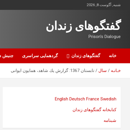
ه
شنبه, آگوست 8, 2026
حتوا
روید
گفتگوهای زندان
Prison's Dialogue
خانه
گفتگوهای زندان
گردهمایی سراسری
جنبش د
خـانـه
سال
تابستان 1367: گزارش يك شاهد، همایون ایوانی
English
Deutsch
France
Swedish
کتابخانه گفتگوهای زندان
شبنامه