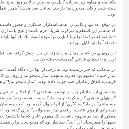
بلافاصله و مداوم زير ضربات كابل بوديم، ولي حالا هر روز صبح، ظ
بسته شده و كابل مي‏خورديم؛ باز چند ساعت بعد، مجددا” همين ع
بود.ـ
در موقع اعدام‏ها و كابل‏زدن، همه پاسداران همكاري و حضور داشتند
كه همه در اين قتل‏عام و سركوب شريك جرم باشند و هيچ‏ پاسداري نتو
ادعا كند كه در اعدام‏ها و يا كابل زدن‏ها نبوده است. تك تك آن‏ها بايد دا
تك تك آن‏ها بايد كابل مي­زدند.ـ
اين رويه‏اي بود كه در مقابل مردان زنداني چپ، پيش گرفته شد. قبل
اوين و يا بندهاي فرعي گوهردشت رفته بودند.ـ
در بندهايي كه خبر نرسيده بود، به برخي از آن‏ها در دادگاه گفتند: “مي
بند راحتيد؟” معلوم بود كه زندانيان‏چپ، نماز نمي‏خوانند و روي اين كا
قريب به اتفاق زندانيان چپ جواب داده بودند: “نماز نمي‏خوانيم!” و
چند نفري از زندانيان چپ، با توجه به شناختي كه از احكام شرعي رژيم
گروه‏هاي مذهبي كار مي‏كردند و بعد ماركسيست شده بودند) مواضعي م
مسلمانيم”. در دادگاه، “نيّري” از آن‏ها سوال كرده بود: “خب مسلمان 
نمي‏خوانم. از روي عادت، از قديم نماز نمي‏خواندم”. نيري گفته بود: “
منظور از بند، دو مفهوم داشت، يك مفهوم عادي كه ما داشتيم؛ يعني 
بچه‏ها را مي‏فرستاد. اين “بند”، طناب‏دار بود كه مي‏خواست براي هم
رويش قرار داشت راحت كند.