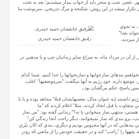
هر، عصر، شب و سحر بايد از خواب بيدار مي‏شديم؛ بعد به تخت
مل تكرار مي‏شد.در اين روش، شكنجه و مرگ تدريجي، سرنوشت ما
، به نحوي
اند بعدا”
رفیق جانفشان حمید حیدری
ر مي‏زدند،
 از آن در مرداد ماه، به سراغ ساير زندانيان چپ و يا مذهبي در
‏خواهيم بندهاي نمازخوان‏ها و نمازنخوان‏ها را جدا كنيم، شما كدام
ر، موضع دارند. خودِ رژيم به آن‏ها مي‏گفت: “سرموضعي‏ها”. اغلب
 همين پاسخ، حكم مرگشان بود.ـ
 داشتند (به عنوان مثال، بعضي‏هايشان قبلا” مجاهد بوده و يا با
تفاوت با قبل اتخاذ كردند، مثلا” اعلام كردند كه “ما
هستي، منتهي نماز مي‏خواني يا نه؟” زنداني گفته بود: “من نماز
خب، برو بندي كه نماز نمي‏خوانند، ديگر راحت آنجا زندگي كن”.
بندهايي كه در آن‏ها محبوس بوديم و ديگري، بندي كه الان نيّري
يشه بچه‏ها را “راحت” كند و در حقيقت خودش را از مانعي كه رودر