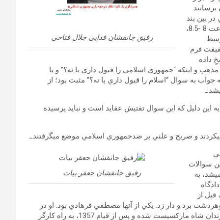
 برسانند.
 در بين بند
افتاده بود. در حين مشورت زندانيان، در جمع‏هاي مختلف، حدود ساعت 8 -8.5،
رفیق جانفشان فدایی جلال فتاحی
توسط
قيقت فرم
ِ داده
 مذهب و اين‏كه “جمهوري اسلامي را قبول داري يا نه؟” و يا
 جواب به سوال “اسلام را قبول داري يا نه؟” مثبت بود؛ از
شد:ـ
(به اين دليل كه اين سوال تفتيش عقايد است و نبايد پرسيده
لي
ين سوالات
رفیق جانفشان جعفر بیات
‏شد، به
ادگاه
قبل از
دشت برد و دار زد. يكي از آن‏ها مصطفي فرهادي بود. او در
زمان شاه به اتهام عضويت در مجاهدين خلق به زندان افتاده و در زندان شاه ماركسيست شده و پس از قيام 1357، به راه كارگر