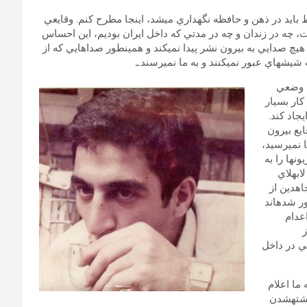
بايد در ذهن و حافظه نگه‏داري مي‏شد، اينجا مطرح كنم. وقايعي
، چه در زندان و چه در مدتي كه داخل ايران بوديم، اين احساس
چ صدايي به بيرون نشر پيدا نمي‏كند و همين‏طور صداهايي كه از
شيشه‏اي عبور نمي‏كنند و به ما نمي‏رسند.ـ
زندان، نه فقط در تابستان 67، ما با وضعي
كار بسيار
جاد كند.
ايع بيرون
 نمي‏رسيد،
‏ها را به
به‏لاي
اهدين از
ر شده‏اند
عدام
ز
ي در داخل
 ما اعلام
كشته‏شدن