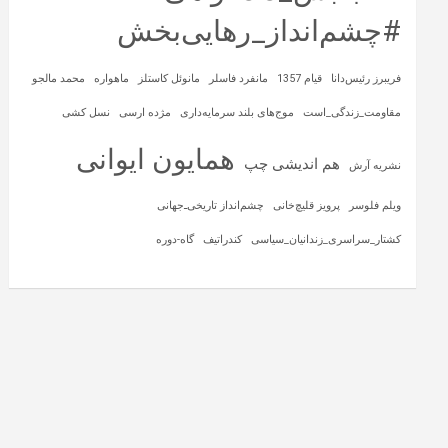
#چشم‌انداز_رهایی‌بخش
فریبرز رئیس‌دانا
قیام 1357
مانفرد فاسلر
مانوئل کاستلز
ماهواره‌
محمد مالجو
مقاومت_زندگی_است
موج‌های بلند سرمایه‌داری
مژده ارسی
نسل کشی
همایون ایوانی
هم اندیشی چپ
نشریه آرش
ویلم فلوسر
پرویز قلیچ‌خانی
چشم‌انداز تاریخی‌ـ‌جهانی
کشتار_سراسری_زندانیان_سیاسی
کندراتیف
گاه-دوره