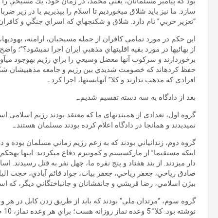
بود كه پيامبر مسلمانان، يعني محمد، در زمان خود، يك مسيحي را در
سازد. ما نيز بايد شلاق مي‏خورديم تا اسلام را بپذيريم يا در زير ض
“تعزير حربي” نام دارد. شلاق و شكنجه‏اي كه اسراي جنگي و كافران ب
اين حكم در مورد تمامي كافران از جمله مسيحيان، ارامنه، يهودي‏ها، 
از بهائي‏ها در مورد بقيه اقليت‏هاي مذهبي ايران اجرا نمي‏شود؟”؛ واض
برخوردارند و سركوب آن‏ها معضل وسيعي را براي رژيم به‏وجود مي‏آورد
حفظ كرده‏اند كه خصومت شديدي بين رژيم و جامعه مذهبي‏شان شكل ن
افرادي كه مذهب ندارند و كلا” آته‏ايست‏ها، اجرا كرد.ـ
بعد از دادگاه به سه دسته تقسيم شديم.ـ
گروه اول، تعدادي از هم‏بندي‏هاي ما كه معتقد بودند رژيم اسلامي اس
نمي‏ديدند و همان‏جا در دادگاه اعلام كرده بودند مسلمان هستند.ـ
گروه دوم، زندانياني بودند كه به زعم رژيم زماني مسلمان بوده و در 
اين‏كه مستقيما” از ماركسيسم و كمونيزم دفاع مي‏كردند. اين‏ها به‏حكم
دار مي‏زدند. از بند هفتاد و پنج نفره ما، چهل نفر به قتل رسيدند. اس
صادق رياحي، جعفر رياحي، جعفر بيات، جواد قائم آبادي، حجت الي
بيژن اسلامي، رضا قريشي و جانفشانان و جان‏باختگاني ديگر، كه اسام
گروه سوم، “مرتدان ملي” بودند كه بايد از طريق زدن كابل در هر وعده
نوش