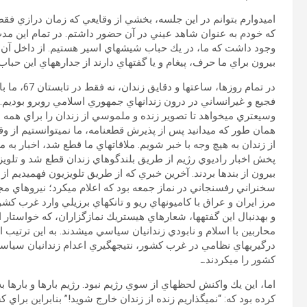
اميدوارم بتوانم در اين جلسه، بخشي از وقايعي كه زمان درازي فقط 
كه خودم به عنوان شاهد عيني در آن حضور داشتم. در تمام اين مدت
وجود داشت كه ما، در يك حباب شيشه‏اي اسير هستيم. از داخل آن هي
بيرون براي ما حرف، پيغام و يا گفته‏اي دارند از جداره‏هاي اين حباب 
در تمام روزها، ساعت‏ها و دقايق 
فجيع و غيرانساني در درون زندان‏هاي جمهوري اسلامي روبرو بوديم. 
وسيع‏تري مي‏خواهد تا تصوير زنده و ملموسي از زندان را براي همه اي
همان طور كه مي‏دانيد پس از پذيرش قطعنامه، ما نمي‏توانستيم از وق
از زندان به هيچ وجه با خبر شويم. ملاقات‏هاي ما قطع شد، اخبار به ما
پخش اخبار راديوي رژيم از طريق بلندگوهاي زندان قطع شد و تلويزيون
بيرون از بندها بردند. آخرين خبري كه از طريق تلويزيون فهميديم از لا
سخنراني رفسنجاني در نماز جمعه بود كه اعلام مي‏كرد؛ نيروهاي مج
مرز ايران و عراق با كاميون‏هاي ريو و تانك‏هاي برزيلي وارد غرب كشو
و به‏دنبال اين گفته‏ها، شعارهاي هيستريك نمازگزاران، كه خواستار ا
محاربين با اسلام و نابودي زندانيان سياسي مي‏شدند. به اين ترتيب ا
درگيري‏هاي نظامي در غرب كشور، نتيجه‏گيري اعدام زندانيان سياس
كشور را مي‏كردند.ـ
اما، اين يك واكنش لحظه‏اي از سوي رژيم نبود. رژيم بارها و بارها به
كرده بود كه: “نمي‏گذاريم زنده از زندان خارج شويد!” بنابراين براي 