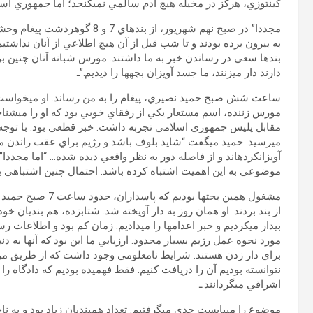
كين‏توزي، هرگز در مخيله هيچ آدم سالمي نمي‏گنجد؛ اما جمهوري اس
به بيرون برده بودند و تا شب قبل از آن هيچ اطلاعي از آنان نداشتيم.
بندها سعي در رساندن خبر به ما داشتند. مورس شبانه آنان چنين بو
دارند دار مي‏زنند، ما جسد آويزان بچه‏ها را ديديم.”ـ
ساعت شش صبح حميد نصيري، پيغام را به من رساند. او مي‏خواست بد
مورس زننده، اسم مستعار يكي از رفقاي خوبي بود كه او را مي‏شناختم.
مقابل پليس جمهوري اسلامي تجربه داشت. خبر قطعي بود. با توجه به اي
مي‏رسيد. حميد مي‏گفت “شايد بلوف باشد و رژيم براي عقب راندن
آويزان‏كرده‏اند و از فاصله دور به نظر واقعي ديده شده… “اما مجددا”
موضوعي به اين اهميت اشتباه كرده باشد. احتمال چنين اشتباهي 
مشغول همين بحث‏ها بوديم كه پاسداران
از بند بردند. او همان روز به دار آويخته شد. شتاب‏زده، هم بنديان خود
بيدار مي‏كرديم و خبر اعدام‏ها را مي‏داديم. زمان كم بود و اطلاعات ر
مورد نحوه عمل رژيم بسيار محدود. ارزيابي ما اين بود كه آن‏ها به دنبا
براي دار زدن هستند. شرايط نامعلومي وجود داشت كه از طريق 
نتوانسته بوديم آن را دريافت كنيم. فقط فهميده بوديم كه دادگاه را ن
اشراقي مي‏گردانند.ـ
موضوع را مي‏بايست جدي مي‏گرفتيم. تعداد هم‏بنديان زياد بود و به ناچ