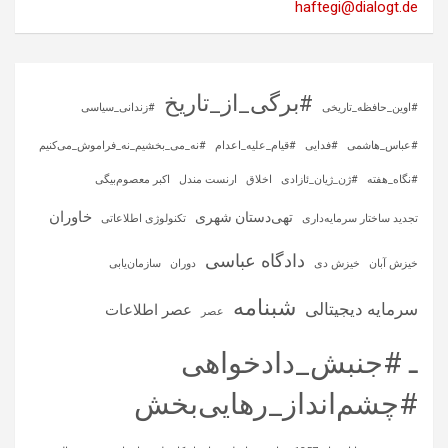
haftegi@dialogt.de
#برگی_از_تاریخ
#اوین_حافظه_تاریخی
#زندانی_سیاسی
#عباس_هاشمی
#فدایی
#قیام_علیه_اعدام
#نه_می_بخشیم_نه_فراموش_می‌کنیم
#نگاه_هفته
#ژن_ژیان_ئازادی
اخلاق
ارنست مندل
اکبر معصوم‌بیگی
خاوران
تهی‌دستان شهری
تجدید ساختار سرمایه‌داری
تکنولوژی اطلاعاتی
دادگاه عباسی
خیزش آبان
خیزش دی
دوران
سازمان‌یابی
شبنامه
سرمایه‌ دیجیتالی
عصر اطلاعات
عصر
ـ #جنبش_دادخواهی
#چشم‌انداز_رهایی‌بخش