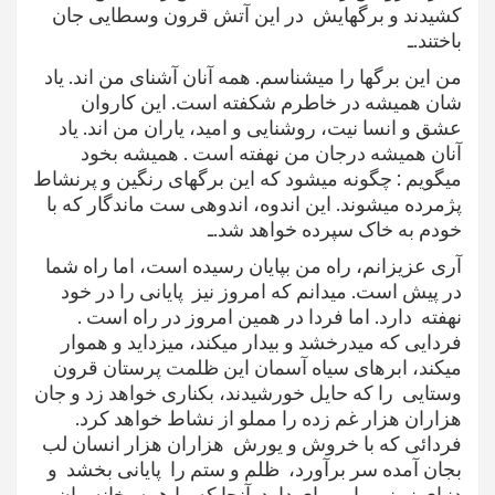
كشیدند و برگهایش در این آتش قرون وسطایی جان
باختند.ـ
من این برگها را میشناسم. همه آنان آشنای من اند. یاد
شان همیشه در خاطرم شكفته است. این کاروان
عشق و انسا نیت، روشنایی و امید، یاران من اند. یاد
آنان همیشه درجان من نهفته است . همیشه بخود
میگویم : چگونه میشود که این برگهای رنگین و پرنشاط
پژمرده میشوند. این اندوه، اندوهی ست ماندگار که با
خودم به خاک سپرده خواهد شد.ـ
آری عزیزانم، راه من بپایان رسیده است، اما راه شما
در پیش است. میدانم که امروز نیز پایانی را در خود
نهفته دارد. اما فردا در همین امروز در راه است .
فردایی که میدرخشد و بیدار میکند، میزداید و هموار
میکند، ابرهای سیاه‌ آسمان این ظلمت پرستان قرون
وستایی را که حایل خورشیدند، بکناری خواهد زد و جان
هزاران هزار غم زده را مملو از نشاط خواهد کرد.
فردائی که با خروش و یورش هزاران هزار انسان لب
بجان آمده سر برآورد، ظلم و ستم را پایانی بخشد و
دنیای نوینی را بر پای دارد. آنجا که ما همه بخانه مان بر