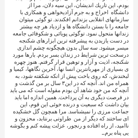
بودم، این تاریك اندیشان، این سیه دلان، مرا از
دانشگاه اخراج و به جرم آزادیخواهی و همکاری با
سازمانهای انقلابی بزندانم افکندند. تو گوئی میتوان
جامعه را با بستن دانشگاه ها و ازدیاد هر چه بیشتر
زندانها متحول نمود. توگوئی پویائی و شکوفائی جامعه
در دست یازیدن به پیشرفته ترین ابزارهای شکنجه
میسر میشود. سه سال بدون هیچگونه چشم اندازی
درسخت ترین شرایط در زندان بسر بردم. بارها مورد
شکنجه، اذیت و آزار و توهین قرار گرفتم. هنوز چهره
ی بسیاری از مهربانترین انسا نها، آخرین نگاهها، کیمیا و
لبخندش، که روی باخت پیش از انکه شكفته شود، به
همراه من اند. آنچه که در این۳ سال بر من گذشت و
آنچه که من خود شاهد آن بودم مقوله است که می باید
در فرصت دیگری به آن پرداخت. همین اندازه اما باید
بیان داشت که سبعیت و درنده خوئی این قوم، این
جماعت مرزی را نمیشناسد. مرا همچون گل خشكیده
ای ساختند که دیگر از من طراوتی برنتابد، محزون و
ناامید، از راه افتاده و رنجور، عزلت پیشه کنم و بگوشه
یی پناه برم.ـ