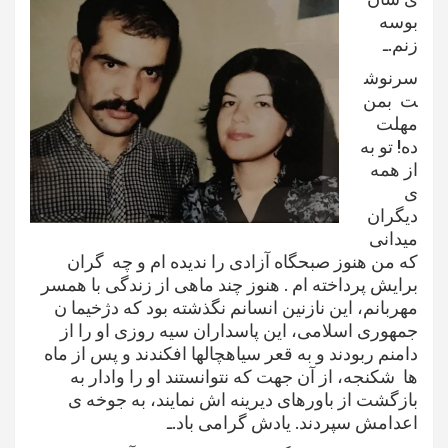
بوسه
زنم.ـ
سرنوش
ت بمن
مهلت
ده! تو به
از همه
ی
دیگران
میدانی
که من هنوز صبحگاه آزادی را ندیده ام و چه گران
برایش پرداخته ام . هنوز چند ماهی از زندگی با همسر
مهربانم، این نازنین انسانم نگذشته بود که دژخیما ن
جمهوری اسلامی، این پاسداران سیه روزی او را از
دامنم ربودند و به قعر سیاهچالها افکندند و پس از ماه
ها شکنجه، از آن جهت که نتوانستند او را وادار به
بازگشت از باورهای دیرینه اش نمایند، به جوخه ی
اعدامش سپردند. یادش گرامی باد.ـ