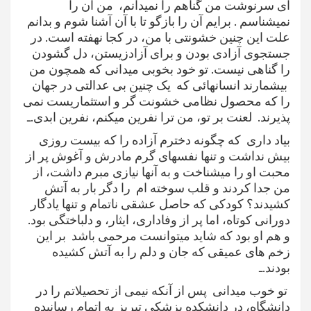
ای سرنوشت من گناهم را نمیدانم، من آن را
نمیشناسم . برایم آن را بازگو تا با آن آشنا شوم و بدانم
علت این چنین خشونتی با من، در کجا نهفته است. در
جستجوی آزادی بودن و برای آزادزیستن، دل گشودن
را گناهی نیست. تو خود بخوبی میدانی که همچون من
بیشمارند انسانهائی که یک چنین بی عدالتی در جهان
را که محصول نظامی خشونت گر و استثماریست نمی
پذیرند. لعنت بر تو، من ترا نفرین میکنم، نفرین ابدی.ـ
بیاد داری که چگونه دخترم آزاده را که بیست روزی
بیش نداشت و تنها نفسهای گرم مادرش و آغوش پر از
محبت او را میشناخت و به آنها نیازی مبرم داشت، از
من جدا کردند و قلب سوخته ام را دگر بار به آتش
کشیدند؟ کودکی که حاصل عشقی ناتمام و تنها یادگار
دورانی کوتاه، اما پر از وفاداری، ایثار، و دلباختگی بود.
و هم او بود که شاید میتوانست مرحمی باشد بر این
زخم های عمیقی که جان و دلم را به آتش کشیده
بودند.ـ
تو خوب میدانی پس از آنکه نیمی از تحصیلاتم را در
دانشگاه، در دانشکده پزشكی تبریز به اتمام رسانیده