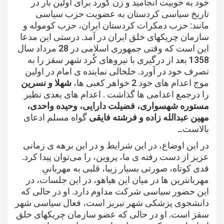
خود به خوبیت انجامید و زن کورد برای اولین بار در
تاریخ سیاسی کردستان به عضویت حزب سیاسی
مانند: حزب دمکرات کردستان ایران، حزب کوموله و
سازمان چریکهای خلق ایران در آمد. درستی این مدعا
این است که وقتی جمهوری اسلامی در 28 مرداد سال
1358 بعد از درگیری با نیروهای کُرد شهر سقز را به
تصرف خود در آورد. خلخالی نماینده ی امام در اولین
موج اعدام های خود 2 خواهر کعبی ها،
شهلا و نسرین
را درجمع اعدامی ها گذاشت . اعدام های بعدی نظیر
مستوره شهسواری، فضیلت دارایی، وحیده واحدی،
مهین عبدالله زاده و فرشته فایقی
گواه مسلم ادعای
بالاست.ـ
در این اوضاع، در این شرایط و در این برهه ی زمانی
عزیز از دست رفته ی ما، پروین، را می‌توان پیدا کرد.
قدی کوتاه، صورتی بسیار زیبا، قلبی به مهربانیِ
مهربانترین ها در میان این هیاهو، در این جلسات، در
این حضور سیاسی شرکت مداوم دارد. او در حالی که
دانشجوی پزشکی شهر تبریز است، فعال سیاسی شهر
سقز است. او در حالی که عضو سازمان چریکهای خلق