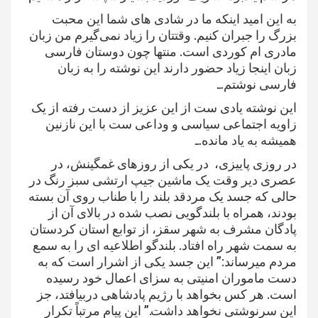
به این امید اینکه ما در شادی های شما این محبت
بزرگ را جبران کنیم. وقتتان را زیاد نمی‌گیرم من زبان
مادری ام کوردی است. منتها چون دوستان فارسی
زبان اینجا زیاد حضور دارند این نوشته را به زبان
فارسی نوشتم.ـ
این نوشته یادی ست از این عزیز از دست رفته از یک
زاویه اجتماعی سیاسی و وداعی ست با این نازنین
همیشه به یاد مانده.ـ
در روزی پاییزی، در یکی از روزهای غمگینش، در
عصری دیر وقت یک ماشین جیپ ارتشی سبز رنگ در
حالی که جسد یک مردقد بلند را با طناب روی آن بسته
بودند، همراه با بلندگویی نصب شده در بالای آن از
پادگان مشرف به شهر سقز، از توابع استان کردستان
به سمت شهر راه افتاد. بلندگو اطلاعیه ای را به سمع
مردم میرساند:” این جسد یکی از اشرار است که به
دست ماموران امنیتی به سزای اعمال خود رسیده
است. هر کس بخواهد با رژیم پادشاهی دربیافتد، جز
این سرنوشتی نخواهد داشت.” این پیام مرتباً تکرار