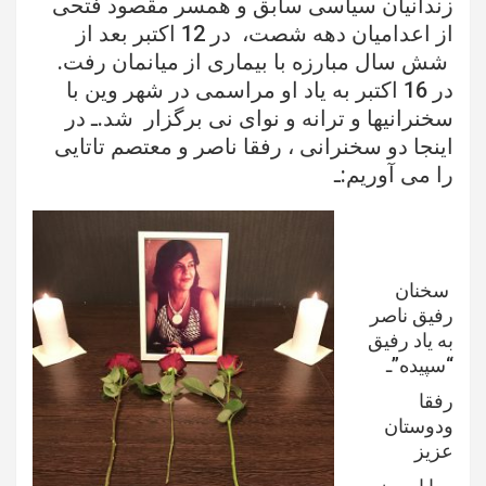
زندانیان سیاسی سابق و همسر مقصود فتحی
از اعدامیان دهه شصت، در 12 اکتبر بعد از
شش سال مبارزه با بیماری از میانمان رفت.
در 16 اکتبر به یاد او مراسمی در شهر وین با
سخنرانیها و ترانه و نوای نی برگزار شد.ـ در
اینجا دو سخنرانی ، رفقا ناصر و معتصم تاتایی
را می آوریم:ـ
سخنان
رفیق ناصر
به یاد رفیق
“سپیده”ـ
رفقا
ودوستان
عزیز