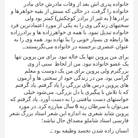
خانواده پدری اش بعد از وفات مادرش جای مادر
خانواده را گرفت. در حالی که سنش از بقیه خواهرها و
برادرها ( به غیر از برادر کوچکش) کمتر بود ولی
سختیهای زندگی وی را به یکی از مورد اعتمادترین فرد
خانواده تبدیل نمود. با همه ی خواهرزاده ها و برادرزاده
ها رابطه ی بسیار خوبی را بنا نهاده بود. همه وی را به
عنوان عنصری برجسته در خانواده می‌نگریستند.ـ
برای من پروین تنها یک خاله نبود. برای من پروین تنها
یک عضو خانواده نبود. من از لحاظ سنی از وی
بزرگترم ولی پروین برای من یک دوست و معلم
گرامی بود. من در زندگی خود از سختی ها و آزمون
های پروین درس های بزرگی را یاد گرفتم. یاد گرفتم
که با تلاش با پیگیری با دل بزرگی، می‌شود خیلی
خواستهای دست نیافتنی را به دست آورد. یاد گرفتم که
می‌توان با سرطان ریه 6 سال مبارزه کرد. در مورد
پروین شاید شعری به اندازه این شعر استاد بزرگ شعر
فارسی استاد شاملو مصداق حال نباشد؛
انسان زاده شدن تجسد وظيفه بود :ـ