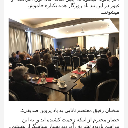
غیور در این تند باد روزگار همه یکباره خاموش
میشوند.ـ
سخنان رفیق معتصم تاتايى به یاد پروین صدیقی:ـ
حضار محترم از اینکه زحمت کشیده اید و به این
مراسم یادبود تشریف آوردید بسیار سپاسگزار هستیم.ـ