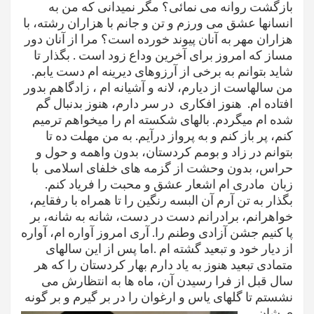
بازگشت روانه می نمائی؟ مگر نمیدانی که من به
انسانها عشق می ورزم و تن و جانم با هزاران رشته، با
هزاران مهر به آنان پیوند خورده است؟ مرا از آنان دور
مساز که امروز برای آخرین وداع زود است . بگذار تا
شاید بتوانم به برخی از آرزوهای دیرینه ام دست یابم.
من سالهاست از دیارم، لانه و آشیانه ام ، زادگاهم بدور
افتاده ام. هنوز افکاری در سر دارم، هنوز بدنبال گم
شده ام میگردم. بالهای شکسته ام را میخواهم ترمیم
کنم، پر باز کنم و به پرواز درآیم. به من مهلت ده تا
بتوانم در زاد و بومم کردستان، بدون واهمه و حول و
حراس، بدون وحشت از گزمه های خلفای اسلامی با
زبان مادری ام اشعار عشق و محبت را فریاد کنم.
بگذار به تن آرم آن البسه رنگین را تا همراه با رفقایم،
خواهرانم، برادرانم دست در دست، شانه به شانه، بر
پا کنیم جشن آزادی وطنم را. آری امروز آواره ام، آواره
از دیار خود و تبعید گشته ام .اما پس از این سالهای
متمادی تبعید هنوز به یاد دارم بهار کردستان را که هر
سال قبل از فرا رسیدن آن، ماه ها به انتظارش می
نشستم تا گلهای یاس و ارغوان را
در بر گیرم و بر گونه
ی شان