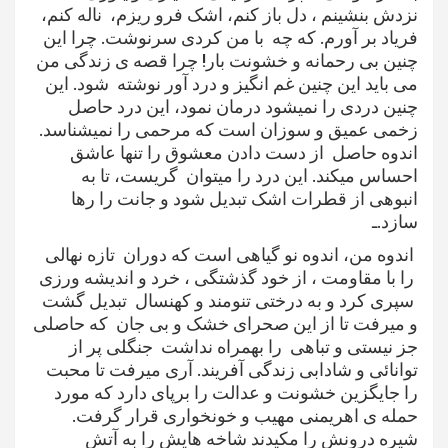
نزدش بنشینم ، دل باز کنم، اشک فرو ریزم، ناله کنم،
فریاد بر آورم. که چه با من کردی سرنوشت. چرا این
چنین بی رحمانه و خشونت بار! چرا قصه ی زندگی من
می باید این چنین غم انگیز و درد آور نوشته شود. این
چنین دردی را نمیشود درمان نمود، این درد حاصل
زخمی عمیق و سوزان است که مرحمی را نمیشناسد.
اندوه حاصل از دست دادن معشوق را تنها عاشق
احساس میکند. این درد را میتوان گریست، تا به
انبوهی از قطرات اشک تبدیل شود و جانت را رها
سازد.ـ
اندوه من، اندوه نو گیاهی است که دوران تازه نهالی
را با مقاومت ، از خود گذشتگی ، خرد و اندیشه ورزی
سپری کرد و به درختی تنومند و کهنسال تبدیل گشت
و میرفت تا از این صحرای خشک و بی جان که حاصلی
جز نیستی و تباهی را بهمراه نداشت جنگلی پر از
توانائی و شادابی زندگی آفریند. آری میرفت تا محبت
را جایگزین خشونت و عدالت را برپای دارد که مورد
حمله ی اهریمنی مهیب و خونخواری قرار گرفت.
شیره درونش را مکیدند شاخه هایش را به آتش