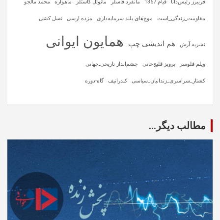
فریبرز رئیس‌دانا
قیام 1357
مانفرد فاسلر
مانوئل کاستلز
ماهواره‌
محمد مالجو
مقاومت_زندگی_است
موج‌های بلند سرمایه‌داری
مژده ارسی
نسل کشی
همایون ایوانی
هم اندیشی چپ
نشریه آرش
ویلم فلوسر
پرویز قلیچ‌خانی
چشم‌انداز تاریخی‌ـ‌جهانی
کشتار_سراسری_زندانیان_سیاسی
کندراتیف
گاه-دوره
مطالب دیگر...