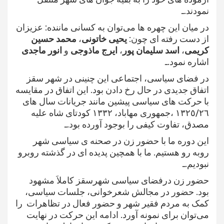
نمودند.ـ
در میان این چهره ها می‌توان به کسانی ماننده: عزیزان
از دست رفته ای چون:
یحیی خاتونی
،
محمد حسین
کریمی
،
اسد سلیمان پور
،
ایرج ماذوجی
و
انور ماجدی
اشاره نمود.ـ
در فضای سیاسی، اجتماعی این چنینی در شهر سقز
اتفاق جدیدی در حال رخ دادن بود. این اتفاق در مقایسه
با حرکت های سیاسی پیشین مانند جریانات سال های
١٣٢٥/٢٦ ،جمهوری مهاباد، ١٣٣٢ کودتای شاه علیه
مصدق، تفاوت کیفی را بوجود آورده بود.ـ
این دوره ما با حضور زن در صحنه ی سیاسی شهر
روبه رو هستیم. ما با همچین پدیده ای در گذشته روبرو
نبودیم.ـ
حضور زن درفضای سیاسی شهرسقز کاملاَ مشهود
بود. حضور در مجالش شعرخوانی، جلسات سیاسی،
کمک به مردم فقیر شهر و حضور فعال در تظاهرات را
می‌توان برای نمونه آورد. ادامه این حرکت در نهایت