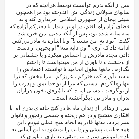
پس از انکه پدرم توانست توسط هرآنچه که در
سالهای طولانی زندگی اش اندوخته بود مرا همچون
شیئی بيجان از جمهوری اسلامی خریداری کند و به
فضای آزاد راه یافتم، در اولین دیدار با دخترکم آزاده که
سه ساله شده بود، پس از آنکه مدتی بمن خیره شد
گفت: “تو دایه من نیستی!” و با اشاره به مادر بزرگش
ادامه داد که آری، “اون دایه منه!” او بخوبی از دست
دادن مجدد مادرش را احساس میکرد و با چشمانی پر
از وحشت و نا باوری از من میخواست تا راحتش
بگذارم . ماهها بطول انجامید تا توانستم اعتمادش را
بدست آورم که دخترکم ، عزیزکم، مرا ببخش که ترا
تنها رها کردم . دستی که مرا از تو جدا نمود و پدرت را
از تو گرفت ، دستی است که تا مُرفق بخون هزاران
پدران و مادرانی ديگرآغشته است.ـ
پس از رهائی از زندان ماه ها در کنج خانه ی پدرى ام با
افکاری متشنج و در هم ریخته و جسمی رنجور و ناتوان
بسر بردم. مدتها قادر به انجام هیچ عملی نبودم . این
همه جنایت، پستی و رذالت را نمیشود به این آسانی به
باد فراموشی سپرد. نه رفیقی، نه یاری و یاوری که