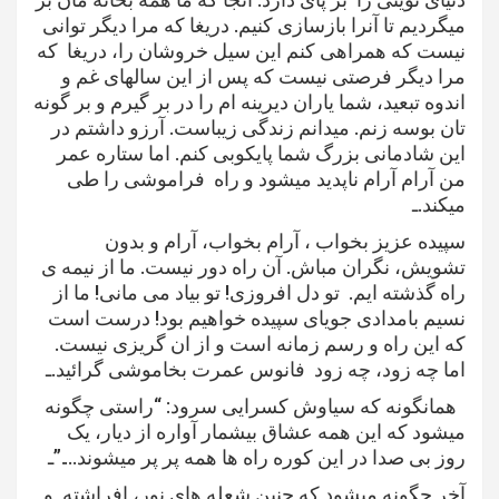
میگردیم تا آنرا بازسازی کنیم. دریغا که مرا ديگر توانی
نیست که همراهی کنم این سیل خروشان را، دریغا که
مرا دیگر فرصتی نیست که پس از این سالهای غم و
اندوه تبعید، شما یاران دیرینه ام را در بر گیرم و بر گونه
تان بوسه زنم. میدانم زندگی زیباست. آرزو داشتم در
این شادمانی بزرگ شما پایکوبی کنم. اما ستاره عمر
من آرام آرام ناپدید میشود و راه فراموشی را طی
میکند.ـ
سپیده عزیز بخواب ، آرام بخواب، آرام و بدون
تشویش، نگران مباش. آن راه دور نیست. ما از نیمه ی
راه گذشته ایم. تو دل افروزی! تو بیاد می مانى! ما از
نسیم بامدادی جویای سپیده خواهیم بود! درست است
که این راه و رسم زمانه است و از ان گریزی نیست.
اما چه زود، چه زود فانوس عمرت بخاموشی گرائيد.ـ
همانگونه که سیاوش کسرایی سرود: “راستی چگونه
میشود که این همه عشاق بیشمار آواره از دیار، یک
روز بی صدا در اين کوره راه ها همه پر پر میشوند….”ـ
آخر چگونه میشود که چنین شعله های نور، افراشته و