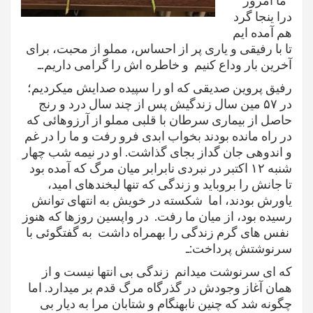
ما امروز
درا ینجا گرد
هم آمده ایم
تا با رفیقی و یاری پر از احساس، مملو از محبت، برای
آخرین بار وداع کنیم و خاطره اش را گرامی داریم.ـ
رفیق پروین صدیقی که او را سپیده صدایش میکردیم؛
در ۵۷ مین سال زندگیش پس از چند سال درد و رنج
حاصل از بیماری سرطان با قلبی مملو از آرزوهائی که
در راه مانده بودند بخواب ابدی فرو رفت و ما را در غم
و اندوهی جان گداز بجای گذاشت. او در نيمه شب چهار
شنبه ١٢ اکتبر در نبردی نابرابر میان مرگ که آمده بود
تا جانش را بروباید و زندگی که تنها لبخندهای امید،
یاورش بودند، اما شکسته در خویش به انتهای توانش
رسیده بود، از میان ما رفت. در واپسین روزها که هنوز
نفس های گرم زندگی را بهمراه داشت به گفتگوئی با
سرنوشتش پرداخت:ـ
که ای سرنوشت میدانم زندگی بی انتها نیست و از
همان آغاز وجودش در گذرگاه مرگ قدم بر میدارد. اما
چگونه شد که چنین نابهنگام و شتابان مرا به دیار بی