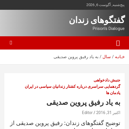
ه
پنج‌شنبه, آگوست 6, 2026
حتوا
روید
گفتگوهای زندان
Prison's Dialogue
خـانـه
سال
به یاد رفیق پروین صدیقی
جنبش دادخواهی
گردهمایی سراسری درباره کشتار زندانیان سیاسی در ایران
یادمان ها
به یاد رفیق پروین صدیقی
اکتبر 31, 2016
Editor
توضیح گفتگوهای زندان: رفیق پروین صدیقی از