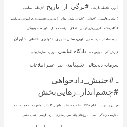
#برگی_از_تاریخ
#اوین_حافظه_تاریخی
#زندانی_سیاسی
#عباس_هاشمی
#فدایی
#قیام_علیه_اعدام
#نه_می_بخشیم_نه_فراموش_می‌کنیم
#نگاه_هفته
#ژن_ژیان_ئازادی
اخلاق
ارنست مندل
اکبر معصوم‌بیگی
خاوران
تهی‌دستان شهری
تجدید ساختار سرمایه‌داری
تکنولوژی اطلاعاتی
دادگاه عباسی
خیزش آبان
خیزش دی
دوران
سازمان‌یابی
شبنامه
سرمایه‌ دیجیتالی
عصر اطلاعات
عصر
ـ #جنبش_دادخواهی
#چشم‌انداز_رهایی‌بخش
فریبرز رئیس‌دانا
قیام 1357
مانفرد فاسلر
مانوئل کاستلز
ماهواره‌
محمد مالجو
مقاومت_زندگی_است
موج‌های بلند سرمایه‌داری
مژده ارسی
نسل کشی