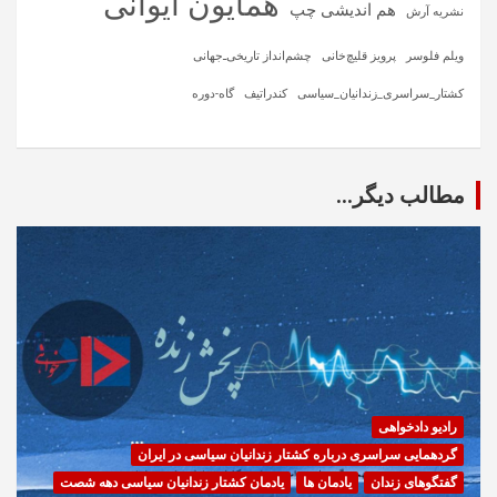
همایون ایوانی
هم اندیشی چپ
نشریه آرش
ویلم فلوسر
پرویز قلیچ‌خانی
چشم‌انداز تاریخی‌ـ‌جهانی
کشتار_سراسری_زندانیان_سیاسی
کندراتیف
گاه-دوره
مطالب دیگر...
رادیو دادخواهی
گردهمایی سراسری درباره کشتار زندانیان سیاسی در ایران
گفتگوهای زندان
یادمان ها
یادمان کشتار زندانیان سیاسی دهه شصت