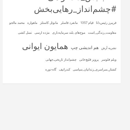
#چشم‌انداز_رهایی‌بخش
فریبرز رئیس‌دانا
قیام 1357
مانفرد فاسلر
مانوئل کاستلز
ماهواره‌
محمد مالجو
مقاومت_زندگی_است
موج‌های بلند سرمایه‌داری
مژده ارسی
نسل کشی
همایون ایوانی
هم اندیشی چپ
نشریه آرش
ویلم فلوسر
پرویز قلیچ‌خانی
چشم‌انداز تاریخی‌ـ‌جهانی
کشتار_سراسری_زندانیان_سیاسی
کندراتیف
گاه-دوره