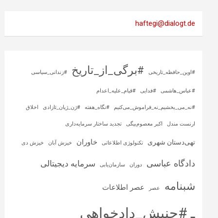
haftegi@dialogt.de
#برگی_از_تاریخ
#اوین_حافظه_تاریخی
#زندانی_سیاسی
#عباس_هاشمی
#فدایی
#قیام_علیه_اعدام
#نه_می_بخشیم_نه_فراموش_می‌کنیم
#نگاه_هفته
#ژن_ژیان_ئازادی
اخلاق
ارنست مندل
اکبر معصوم‌بیگی
تجدید ساختار سرمایه‌داری
خاوران
تهی‌دستان شهری
تکنولوژی اطلاعاتی
خیزش آبان
خیزش دی
دادگاه عباسی
سرمایه‌ دیجیتالی
دوران
سازمان‌یابی
شبنامه
عصر اطلاعات
عصر
ـ #جنبش_دادخواهی