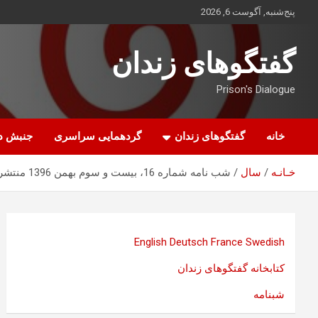
ه
پنج‌شنبه, آگوست 6, 2026
حتوا
روید
گفتگوهای زندان
Prison's Dialogue
خانه
گفتگوهای زندان
گردهمایی سراسری
جنبش د
خـانـه
سال
شب نامه شماره 16، بیست و سوم بهمن 1396 منتشر شد
English
Deutsch
France
Swedish
کتابخانه گفتگوهای زندان
شبنامه