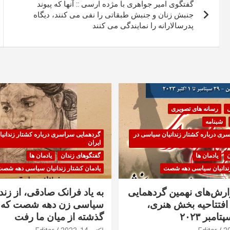
گفتگوی امیر جواهری با مژده ارسی :: آنها که پیوند
نوشته
جنبش زنان و جنبش طبقاتی را نفی می کنند، دیگاه
پدرسالارانه را نمایندگی می کنند
ی
رسانه های تصویری
شبنامه
ری درباره کشتار زندانیان سیاسی در
گردهمایی سراسری درباره کشتار زندانی
ایران
ن
یادمان ها
گفتگوهای زندان
یادمان ها
زندانیان سیاسی دهه شصت
یادمان کشتار زندانیان سیاسی دهه شص
زارش‌های نهمین گردهمایی
به یاد فرانک صادقی، از زندا
فتتاحیه بخش هنری،
سیاسی زن دهه شصت که 
گذشته از میان ما رفت