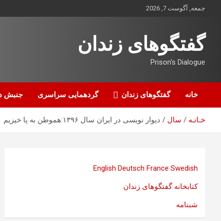
ه
جمعه, آگوست 7, 2026
حتوا
روید
گفتگوهای زندان
Prison's Dialogue
خانه
گفتگوهای زندان
گردهمایی سراسری
جنبش د
خـانـه
سال
دیوار نویسی در ایران سال ۱۳۹۶:هموطن به پا خیزیم
English
Deutsch
France
Swedish
کتابخانه گفتگوهای زندان
شبنامه