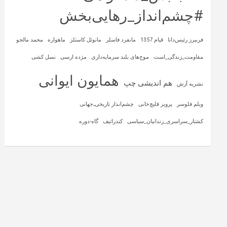
#چشم‌انداز_رهایی‌بخش
فریبرز رئیس‌دانا
قیام 1357
مانفرد فاسلر
مانوئل کاستلز
ماهواره‌
محمد مالجو
مقاومت_زندگی_است
موج‌های بلند سرمایه‌داری
مژده ارسی
نسل کشی
همایون ایوانی
هم اندیشی چپ
نشریه آرش
ویلم فلوسر
پرویز قلیچ‌خانی
چشم‌انداز تاریخی‌ـ‌جهانی
کشتار_سراسری_زندانیان_سیاسی
کندراتیف
گاه-دوره