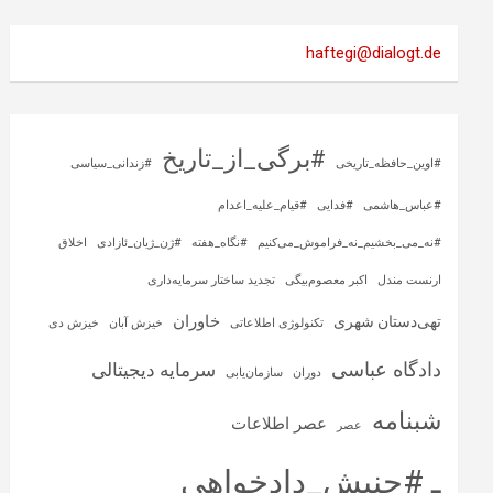
haftegi@dialogt.de
#برگی_از_تاریخ
#اوین_حافظه_تاریخی
#زندانی_سیاسی
#عباس_هاشمی
#فدایی
#قیام_علیه_اعدام
#نه_می_بخشیم_نه_فراموش_می‌کنیم
#نگاه_هفته
#ژن_ژیان_ئازادی
اخلاق
ارنست مندل
اکبر معصوم‌بیگی
تجدید ساختار سرمایه‌داری
خاوران
تهی‌دستان شهری
تکنولوژی اطلاعاتی
خیزش آبان
خیزش دی
دادگاه عباسی
سرمایه‌ دیجیتالی
دوران
سازمان‌یابی
شبنامه
عصر اطلاعات
عصر
ـ #جنبش_دادخواهی