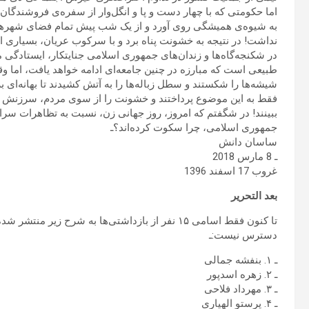
اما حکومتی که با چهار دست و پا و انگل‌وار از سفره‌ی فروشندگان 
به شیوه‌ی همیشگی روی آورد و از یک شب پیش تمام فضای شهرها را 
نداشت! در نتیجه به خشونت پناه برد و با سرکوب عریان، بسیاری از 
در شکنجه‌گاه‌ها و زندان‌های جمهوری اسلامی جنایتکار، ایستادگی 
طبیعی است که مبارزه در چنین جامعه‌ای ادامه خواهد یافت، اما
فقط به این موضوع پرداختند و خشونت را از سوی مردم، سرزنش کر
ببینند! در شگفتم که امروز، روز جهانی زن، نسبت به تظاهرات سر
جمهوری اسلامی، چرا سکوت کرده‌اند؟ـ
ساسان دانش
ـ 8 مارس 2018
غروب 17 اسفند 1396
بعد التحریر
تا کنون فقط اسامی ۱۵ نفر از بازداشتی‌ها به شرح 
دسترس نیست:ـ
ـ ۱. بنفشه جمالی
ـ ۲. زهره اسدپور
ـ ۳. مهرداد فلاحی
ـ ۴. پرستو الهیاری