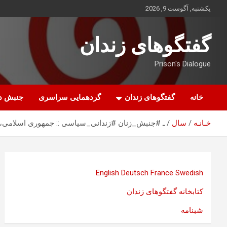
ه
یکشنبه, آگوست 9, 2026
حتوا
روید
گفتگوهای زندان
Prison's Dialogue
خانه
گفتگوهای زندان
گردهمایی سراسری
جنبش د
خـانـه
سال
ـ #جنبش_زنان #زندانی_سیاسی :: جمهوری اسلامی، ب
English
Deutsch
France
Swedish
کتابخانه گفتگوهای زندان
شبنامه