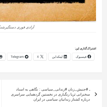
آزادی فوری دستگیرشدگ
اشتراک‌گذاری این:
فیسبوک
لینکداین
X
Telegram
راهبری
ـ #جنبش_زنان #زندانی_سیاسی :: نگاهی به اسناد
نوشته
سخنرانی ثریا زنگباری در نخستین گردهمایی سراسری
درباره کشتار زندانیان سیاسی در ایران