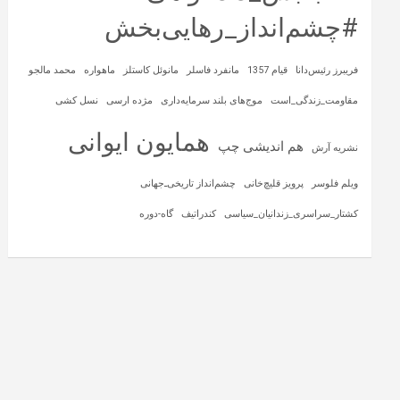
#چشم‌انداز_رهایی‌بخش
فریبرز رئیس‌دانا
قیام 1357
مانفرد فاسلر
مانوئل کاستلز
ماهواره‌
محمد مالجو
مقاومت_زندگی_است
موج‌های بلند سرمایه‌داری
مژده ارسی
نسل کشی
همایون ایوانی
هم اندیشی چپ
نشریه آرش
ویلم فلوسر
پرویز قلیچ‌خانی
چشم‌انداز تاریخی‌ـ‌جهانی
کشتار_سراسری_زندانیان_سیاسی
کندراتیف
گاه-دوره