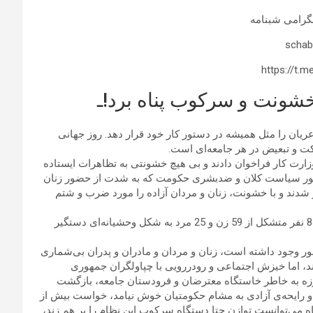
تلگرامی شبنامه
https://t.
خشونت و سرکوب پناه برد!ـ
 را مثل همیشه در دستور کار خود قرار دهد. روز جهانی
کت و تبعیض در هر جامعه‌ای است‌.
زارت کار فراخوان دادند و بی هیچ خشونتی به تظاهرات ایستاده
ستور سیاست کلان و ضدبشری حکومت که به شدت از حضور زنان
ر شدند و با خشونت، زنان و مردان آزاده را مورد ضرب و شتم
پیرو خبرهای رسیده، حاکی از آن است که تا عصر روز 17 اسفند، 84 نفر متشکل از 59 زن و 25 مرد به شکل وحشیانه‌ای دستگیر
ور وجود داشته است، زنان و مردان و مادران و پدران بی‌شماری
اند، اما خیزش اجتماعی و رودررویی با چپاولگران جمهوری
ر کرد و این مبارزه به خاطر خاستگاه معترضان و فرودستان جامعه، بازگشت
139، رنگ و بویی دیگر داشت و رایحه‌ی آزادی به مشام حکومتیان خوش نیامد، خواست بیش از
می‌توانست توازن حتا دستگاه سرکوب این نظام را بر هم زند،