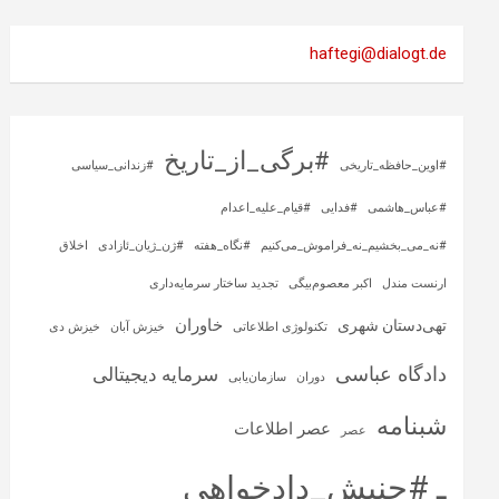
haftegi@dialogt.de
#برگی_از_تاریخ
#اوین_حافظه_تاریخی
#زندانی_سیاسی
#عباس_هاشمی
#فدایی
#قیام_علیه_اعدام
#نه_می_بخشیم_نه_فراموش_می‌کنیم
#نگاه_هفته
#ژن_ژیان_ئازادی
اخلاق
ارنست مندل
اکبر معصوم‌بیگی
تجدید ساختار سرمایه‌داری
خاوران
تهی‌دستان شهری
تکنولوژی اطلاعاتی
خیزش آبان
خیزش دی
دادگاه عباسی
سرمایه‌ دیجیتالی
دوران
سازمان‌یابی
شبنامه
عصر اطلاعات
عصر
ـ #جنبش_دادخواهی