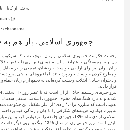
به نقل از کانال 
@schabname
me/schabname
جمهوری اسلامی، باز هم به 
وحشت حکومت جمهوری اسلامی از زنان، موجب شد که سرکوب عریان
زن، روز همبستگی و اعتراض زنان به همه‌ی نابرابری‌ها و فقر و فلا
زنان ایران نیز برای ارایه‌ی خواست خودشان، تجمعی را در مقابل و
و مطرح کردن خواست خود پرداختند، اما نیروهای امنیتی پیرو د
و دختران خیابان انقلاب وحشت کرده‌اند، به تجمع آرام زنان حمله‌و
قرار دادند.
شدند و به بازداشتگاه‌های مخوف جمهوری اسلامی منتقل شدند!ـ
بدیهی است که مبارزه برای “آزادی” از آغاز تشکیل این حکومت منف
به ویژه جوانان، هزینه‌های شگرفی را با جان و زندگی خود پرداخته‌
اسلامی از دی ماه 1396، چهره‌ی جامعه را امیدوارت
ناپذیر است. روز جهانی زن در سال 6
نیمی از جمعیت کشور در تداوم اعتراضگری خیزش اجتماعی دی ماه 