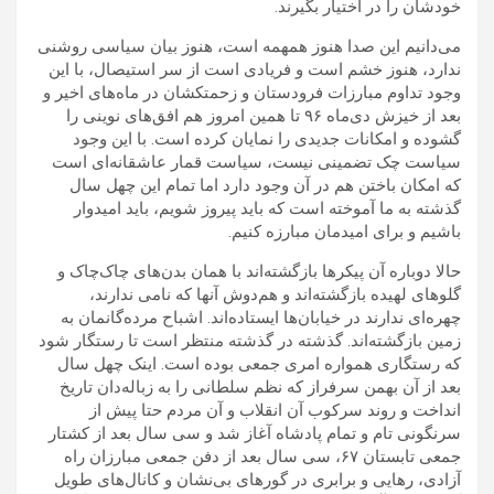
خودشان را در اختیار بگیرند.
می‌دانیم این صدا هنوز همهمه است، هنوز بیان سیاسی روشنی
ندارد، هنوز خشم است و فریادی است از سر استیصال، با این
وجود تداوم مبارزات فرودستان و زحمتکشان در ماه‌های اخیر و
بعد از خیزش دی‌ماه ۹۶ تا همین امروز هم افق‌های نوینی را
گشوده و امکانات جدیدی را نمایان کرده است. با این وجود
سیاست چک تضمینی نیست، سیاست قمار عاشقانه‌ای است
که امکان باختن هم در آن وجود دارد اما تمام این چهل سال
گذشته به ما آموخته است که باید پیروز شویم، باید امیدوار
باشیم و برای امیدمان مبارزه کنیم.
حالا دوباره آن پیکرها بازگشته‌اند با همان بدن‌های چاک‌چاک و
گلوهای لهیده بازگشته‌اند و هم‌دوش آنها که نامی ندارند،
چهره‌ای ندارند در خیابان‌ها ایستاده‌اند. اشباح مرده‌گانمان به
زمین بازگشته‌اند. گذشته در گذشته منتظر است تا رستگار شود
که رستگاری همواره امری جمعی بوده است. اینک چهل سال
بعد از آن بهمن سرفراز که نظم سلطانی را به زباله‌دان تاریخ
انداخت و روند سرکوب آن انقلاب و آن مردم حتا پیش از
سرنگونی تام و تمام پادشاه آغاز شد و سی سال بعد از کشتار
جمعی تابستان ۶۷، سی سال بعد از دفن جمعی مبارزان راه
آزادی، رهایی و برابری در گورهای بی‌نشان و کانال‌های طویل