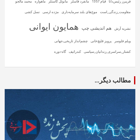
فریبرز رئیس‌دانا
قیام 1357
مانفرد فاسلر
مانوئل کاستلز
ماهواره‌
محمد مالجو
مقاومت_زندگی_است
موج‌های بلند سرمایه‌داری
مژده ارسی
نسل کشی
همایون ایوانی
هم اندیشی چپ
نشریه آرش
ویلم فلوسر
پرویز قلیچ‌خانی
چشم‌انداز تاریخی‌ـ‌جهانی
کشتار_سراسری_زندانیان_سیاسی
کندراتیف
گاه-دوره
مطالب دیگر...