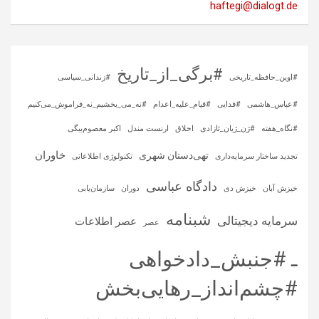
haftegi@dialogt.de
#برگی_از_تاریخ
#اوین_حافظه_تاریخی
#زندانی_سیاسی
#عباس_هاشمی
#فدایی
#قیام_علیه_اعدام
#نه_می_بخشیم_نه_فراموش_می‌کنیم
#نگاه_هفته
#ژن_ژیان_ئازادی
اخلاق
ارنست مندل
اکبر معصوم‌بیگی
خاوران
تهی‌دستان شهری
تجدید ساختار سرمایه‌داری
تکنولوژی اطلاعاتی
دادگاه عباسی
خیزش آبان
خیزش دی
دوران
سازمان‌یابی
شبنامه
سرمایه‌ دیجیتالی
عصر اطلاعات
عصر
ـ #جنبش_دادخواهی
#چشم‌انداز_رهایی‌بخش