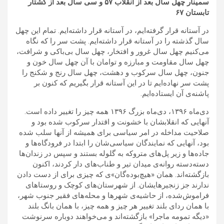
سمینار چهل سال بعد از انقلاب ۵۷ و سی سال بعد از کشتار
تابستان ۶۷
در آستانه قرار گرفته‌ایم، در آستانه قرار داشته‌ایم. تمام این چهل
سال گذشته را در آستانه قرار داشته‌ایم. پشت سر را که نگاه
می‌کنیم چهل سال غرور و افتخار، چهل سال بی‌باکی و شرافت،
چهل سال مقاومت و مبارزه و توامان با آن چهل سال خون و
جنون، چهل سال سرکوب و دهشت، چهل سال رنج و شکنج را
پشت سر نهاده‌ایم تا در این آستانه قرار بگیریم که کنون بر
پاشنه‌ی آن ایستاده‌ایم.
دی‌ماه ۱۳۹۶، دی‌ماه بزرگ ۱۳۹۶ همه چیز را تغییر داده است.
آنهایی که انقلابشان با خشونت و اقتدار سرکوب شده بود و
صلاحیت مداخله در امر سیاسی برای همیشه از آنها سلب شده
بود، آنهایی که نمایندگان سیاسی‌شان را ابتدا در فرودگاه‌ها و
جاده‌ها و زیر پل‌های متروکه به گلوله بستند و سپس در زندان‌ها
دسته‌دسته روانه‌ی میدان تیر و طناب‌های دار کردند، اکنون
بازگشته‌اند. همان «هیچ‌بوده‌گان»ی که چیزی برای از دست دادن
ندارند جز زنجیرهایشان. از شهرستان‌های کوچک و روستاهای
فراموش‌شده، از حاشیه‌ی شهرها و محله‌های فقیر جنوب شهر،
با همان ردای بلند تغییر هر چیز و همه چیز، با همان بانگ بلند
«دیگه تمومه ماجرا» بازگشته‌اند و می‌خواهند دوباره سرنوشت