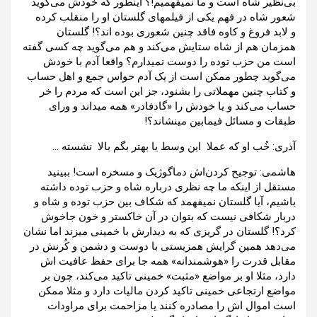
بی‌نظیر شاه است و ما نمیفهمیم!؟ اینطور که خودش می‌گوید
شعور شاه در فهم یکی از فیلمهای گلستان او را منقلب کرده
و لابد فروغ و کاوه فاقد چنین شعوری بوده اند؟! گلستان
همزمان هم از شاه ستایش می‌کند و هم می‌گوید چه کسی گفته
است من حزب توده را دوست نمیدارم؟ واقعا آدم با خودش
می‌گوید چطور ممکن است از یک آدم حواس جمع و اهل حساب
و کتاب چنین مهملاتی را بشنود، جز این است که مردم را خر
حساب می‌کند و یا خودش را «گادفادر» همه میداند و ورای
طبقات و مسائل فیمابین مینشاند؟!
آذری: خُب او که عملا این وسط یا بهتر بگم بالا نشسته …
هاشمی: توجیح کردن‌اش دماگوژیک و مسخره است! ببینید
مستقل از اینکه ما چه نظری درباره شاه و حزب توده داشته
باشیم، آیا گلستان نمیفهمد که شکاف بین حزب توده و شاه و
دربار شکافی نیست که بتوان در آن خاکستر و خون جاخوش
کرد؟! گلستان در گریزی که به دیدارش با خمینی میزند اما نشان
می‌دهد همین گرایش همزیستی با دوست و ‌دشمن و کُرنش در
مقابل قدرت را «هوشمندانه» همه جا برای حفظ عافیت اش
دارد، مثلا او بر مواضع «مثبت» خمینی تاکید می‌کند، چون بر
مواضع ارتجاعی خمینی تاکید کردن مالیات دارد و مثلا ممکن
است اموال اش را مصادره کنند یا مزاحمت برای مراودات