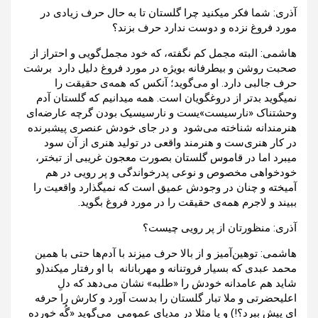
آذری: شما فکر میکنید چرا گلستان تا به حال حرف زیادی در
مورد فروغ نزده و دوست ندارد حرف بزند؟
هاشمی: البته مجمل کم نگفته، که خود مجمل‌گویی و احتراز از
صحبت روشن و بیطرفانه بویژه در مورد فروغ دلیل دارد برشت
حرف جالبی دارد. او می‌گوید؛ آنکس که همه‌ی حقیقت را
نمیگوید بدتر از دروغگویان است. همه میدانیم که گلستان آدم
وحشتناک «نارسیست»یست و نارسیسیک بودن گرچه عارضه‌ای
هنرمندانه شناخته می‌شود و در جای خودش عنصری پیشبرنده
در کار هنری‌ست و هنرمند واقعی در تولید هنری از آن سود
میبرد اما در قاموس گلستان بصورت معجون غریبی از تبختر،
خودخواهی مخصوص و نوعی پدرخواندگی و پر رویی در هم
آمیخته و چنان در وجودش عمیق است که نمیگذارد واقعیت را
ببیند و لاجرم همه‌ی حقیقت را در مورد فروغ بگوید.
آذری: منظورتان از پر رویی چیست؟
هاشمی: توهین‌آمیز و از بالا حرف میزند با آدم‌ها حتی با همین
محمد عبدی که بسیار فروتنانه و مهربانانه با او رفتار میکند(و
شاید هم عامدانه خودش را «طلبه» نشان می‌دهد که دلِ
اعلیحضرتی و ملا تبار گلستان را بدست آورد و کارش را حرفه
ای پیش ببرد؟!) و یا مثلا در مدیای عمومی می‌گوید «گُه خورده