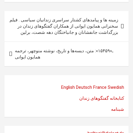
راهبری
زمینه ها و پیامدهای کشتار سراسری زندانیان سیاسی . فیلم
نوشته
سخنرانی همایون ایوانی از همکاران گفتگوهای زندان در
بزرگداشت جانفشانان و جانباختگان دهه شصت، برلین
ـ«۱۵۴۵۹»: متن، دیسه‌ها و تاریخ، نوشته منوچهر، ترجمه
همایون ایوانی
English
Deutsch
France
Swedish
کتابخانه گفتگوهای زندان
شبنامه