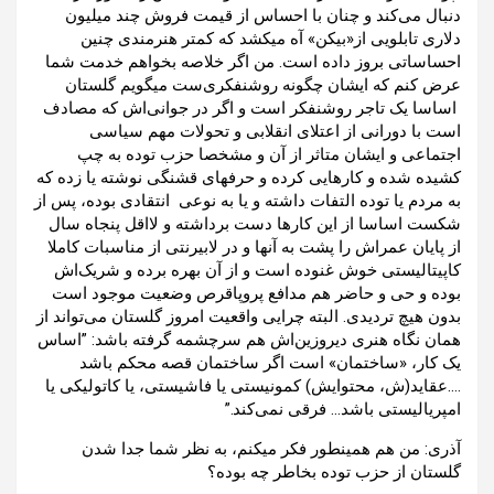
دنبال می‌کند و چنان با احساس از قیمت فروش چند میلیون
دلاری تابلویی از«بیکن» آه میکشد که کمتر هنرمندی چنین
احساساتی بروز داده است. من اگر خلاصه بخواهم خدمت شما
عرض کنم که ایشان چگونه روشنفکری‌ست میگویم گلستان
اساسا یک تاجر روشنفکر است و اگر در جوانی‌اش که مصادف
است با دورانی از اعتلای انقلابی و تحولات مهم سیاسی
اجتماعی و ایشان متاثر از آن و مشخصا حزب توده به چپ
کشیده شده و کارهایی کرده و‌ حرفهای قشنگی نوشته یا زده که
به مردم یا توده التفات داشته و یا به نوعی انتقادی بوده، پس از
شکست اساسا از این کارها دست برداشته و لااقل پنجاه سال
از پایان عمراش را پشت به آنها و در لابیرنتی از مناسبات کاملا
کاپیتالیستی خوش غنوده است و از آن بهره برده و شریک‌اش
بوده و حی و حاضر هم مدافع پروپاقرص وضعیت موجود است
بدون هیچ تردیدی. البته چرایی واقعیت امروز گلستان می‌تواند از
همان نگاه هنری دیروزین‌اش هم سرچشمه گرفته باشد: ”اساس
یک کار، «ساختمان» است اگر ساختمان قصه محکم باشد
….عقاید(ش، محتوایش) کمونیستی یا فاشیستی، یا کاتولیکی یا
امپریالیستی باشد… فرقی نمی‌کند.”
آذری: من هم همینطور فکر میکنم، به نظر شما جدا شدن
گلستان از حزب توده بخاطر چه بوده؟