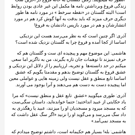
زندگی فروغ وبرداشتن نامه ها مکمل این غیر عادی بودن روابط
است! البته گلستان در «نقطه سرخط » در مورد نامه ها طور
دیگری حرف میزند که باید بدقت به آنها گوش کرد هم در مورد
انتشارشان و هم در مورد بازپس دادنشان به فروغ!
آذری: اگر چنین است که به نظر می‌رسد هست این نزدیکی
اساسا از کجا آمده و فروغ چرا به گلستان نزدیک شده است؟
هاشمی: این موضوع مهم و پیچیده ای ست و گلستان هم که
حرف نمیزند تا توهمات جان تازه بگیرند، من به ناگزیر اما سعی
میکنم در حد دانسته‌ها و تجربه‌، ارزیابیم را از دلائل این نزدیکی و
عشق فروغ به گلستان توضیح بدهم و مقدمتا بگویم که عشق
اساسا تابع منطق و عقل نیست ولی زمینه هایی و عواملی معین
اما پیچیده دست به دست هم می‌دهند و آنرا بوجود می آورند.
آذری: طوری میگویید «عشق تابع عقل و منطق نیست» که مرا
یاد حکایتی از عبید انداختید؛ حتما خوانده‌اید، داستان سگی‌ست
که به مسجد میرود و مسجدیان او را میزنند، عبید یا رهگذری به
داد سگ می‌رسد و می‌گوید او را نزنید «اگر سگ عقل داشت که
به مسجد نمی‌آمد.»
هاشمی: بله! بسیار هم حکیمانه است، داشتم توضیح میدادم که