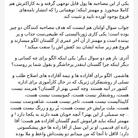
یکی از این مصاحبه ها پول قابل توجهی گرفته و به کاراکترش هم
کاملا میخورد. و مهمتر اینکه؛ توهماتی را که انتشار نامه‌های
فروغ بوجود آورده تایید ‌و تثبیت کند.
جواب سوال اولتان هم اینست که هدف مصاحبه کنندگان دو چیز
بوده است؛ یکی کاری ژورنالیستی که طبیعی‌ست جذاب و پر
بیننده است و مهمتر از آن آخر عمری از گلستان الگو میسازند و
فروغ هم زیر سایه ایشان بند کفش اش را سفت میکند !
آذری: باز هم دو سوال دیگر؛ یکی اینکه الگو برای چه کسانی و
دیگر اینکه چرا گلستان اینقدر پرخاشگر و بقول شما پر روست؟
هاشمی: الگو برای آقازاده ها و نیمه آقازاده های اصلاح طلب و
نسلی از روشنفکران ژنریک که در حال کارآموزی برای اداره
کشور در آتیه هستند. وچه کسی بهتر از گلستان؟ هنرمند نیست
هست، روشنفکر نیست هست، کمونیست نیست هست،
کاپیتالیست نیست هست، تاجر نیست هست، شاهدوست نیست
هست، ملت برایش خر نیست هست، پُر رو و زرنگ نیست هست
… چه سمبلی از این بهتر؟ آنچه خوبان همه دارند به یکجا دارد ! و
مهمتر اینکه نباید فراموش کنیم گلستان آقازاده هم هست؛ آقا
زاده ای قدیمی، او بر این نسل از آقا زاده ها حق پیشکسوتی
دارد؛ لااقل تا آنجا که من میدانم دو پشت‌اش واعظ و ملا بوده