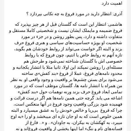
اهمیت دارد.
آذری: انتظار دارید در مورد فروغ به چه نکاتی بپردازد ؟
هاشمی: انتظار این است که گلستان قبل از هر چیز بپذیرد که
فروغ ضمیمه و مایملک ایشان نیست و شخصیتی کاملا مستقل و
متفاوت داشته و دارد، پس بطور روشن و در جزء در مورد
شخصیت او بویژه حساسیت‌های سیاسی و هنری فروغ حرف
بزند و البته اگر خواست می‌تواند از روابط خودشان هم بگوید،
تازه آنهم نه روابط خاص یا انتیم، چون فروغ که با روابط
خصوصی اش با گلستان شناخته نمی‌شود و طرحش هم
مسئله‌ای را روشن نمیکند این اولا، ثانیا مثلا با انتشار یکجانبه و
محدود نامه‌های فروغ، عملا از فروغ «بند کفش»ی ساخته
می‌شود برای بستن چشم‌ها بر واقعیت و وجود واقعی او. به نظر
من همراه با انتشار نامه ها، گلستان موظف است که در مورد
تمامی ابعاد فروغ حرف بزند ورنه توهمات حول «بند کفش»
اشاعه می یابد. گرچه حتی همین نامه‌ها هم اگر درست قرائت و
فهمیده شود بزرگی واقعیتِ وجود فروغ در آنها منعکس است،
چرا که فروغ بی‌ریا و خالص خودش را به عشق میسپارد و البته
همین خلوص است که به او جان تازه ای میبخشد و او را «به اوج
میبرد، به کهکشان به بیکران، به جاودان»… و «… فارغ از
فسانه‌های نام و ننگ» اما اینها بخشی از واقعیت فروغ‌اند و نه