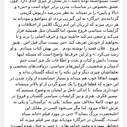
است نمیتوانسته بوده باشد،/ باز نشان از گیری جدی دارد. چون
عشق بخصوص در مناسبات مدرن برابر خواه است و «من» و
«بالا و پایین» را بر نمیتابد. به نظر می‌رسد داریوش کریمی
گرداننده‌ی «پرگار» به این گیر پی برده، او متواضع و مودبانه به
هر دری میزند که از زبان این آدم زرنگ کلامی از اختلافات و
گرایشات سیاسی فروغ بشنود اما گلستان مثل همیشه فرار
می‌کند و سعی می‌کند حاشیه برود و حرف اصلی را نزند و تا
بخواهید از خودش تعریف کند: «من بیست سال قبل اش …هنوز
فروغ … فلان قصه را نوشته بودم، …من بهش کتاب میدادم… و او
رشد می‌کرد…» و از این حرف‌ها. واضح است که مسئله اینها
نیست! دانش و کتاب و بحث و اطلاعات یک چیز است جنم
آدمیان و شخصیت، گرایش‌های سیاسی، دریافت‌های شخصی و
تعلقاتشان چیزی دیگر و این نکته را نه اینکه گلستان نداند و
نفهمد اتفاقا خوب هم میداند و بسیار حسابشده از وارد شدن در
این حوزه که قطعا فروغ را یک سرو گردن از او بالاتر مینشاند
خودداری میکند. با اندکی تامل بر ایشان به وضوح میبینیم که
مسیر فکری، هنری و نیز گرایشات سیاسی گلستان و فروغ در
دو جهت کاملا مخالف سیر میکند؛ یکی به “ترکستان” و یکی به
عرش اعلاء میرود. اما مگر می‌شود کسی در مقابل این
اعلیحضرت بزرگ بنماید؟! حتی در مورد فیلم «خانه سیاه
است»، گلستان در «پرگار» موذیانه توی سر فیلم میزند که
«بخاطر سوژه و وجود جذامی‌ها و …» چنین و چنان شده است.»