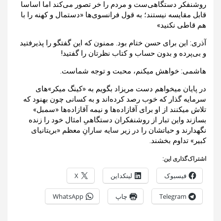
روشنفکر دستگاهی‌ست و مردم را خر تصور می‌کند اما اساسا
قابل مقایسه نیستند؛ به قول فرانسوی‌ها «دستمال و کهنه را با
هم قاطی نکنید»
آذری‌: این برای حسن ختام بود. ممنون که این گفتگو را پذیرفتید
و بی‌پرده و بدون حساب و کتاب نظرتان را گفتید!
هاشمی: خواهش میکنم، محبت و توجه شماست.
در پایان میخواهم دست مریزاد بگویم به «کینگ میکر»های
سرمایه گذار که خوب رصد کرده‌اند و به کسانی چون بهنود که
تلاش میکنند از او برای آقازاده‌ها و نیمه آقازاده‌ها «سمبل»
بسازند واین تبار از روشنفکران دستگاهیِ امثال خود را زنده
نگهدارند و حیاتشان را در زیر سایه سارانِ معظم «بریتانیای
کبیر» تداوم بخشند.
اشتراک‌گذاری این:
فیسبوک
لینکداین
X
Telegram
چاپ
WhatsApp