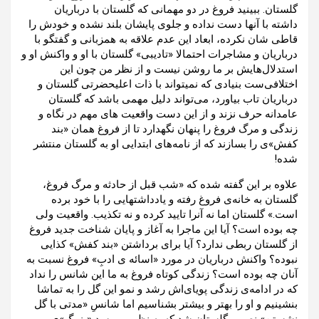
گلستان. ببینید فروغ در دو مهمانی که گلستان با درباریان
داشته با آنها دست نداده و جلوی پایشان بلند نشده و خودش را
قاطی شان نکرده، ابعاد این عدم علاقه به همزبانی و گفتگو با
درباریان و مشاجرات احتمالا «تادیبی» گلستان با او و واکنش او و
استدلال‌هایش بر ما روشن نیست و از نظر من چون این
اختلافی‌ست بنیادی که نمیتواند با ذات اعلیحضرتی گلستان و
درباریان تاب بیاورد، می‌تواند دلیل مهمی باشد که گلستان
عامدانه حرف نزند و از این دست واقعیت های مهم در نگاه و
زندگی و مرگ فروغ را پنهان نگهدارد تا از فروغ همان «بند
کفش»ی را بسازند که از نامه‌های ابتدایی او به گلستان منتشر
شده!
علاوه بر این گفته شده که «شب قبل از حادثه و مرگ فروغ،
گلستان به خانه‌ی فروغ رفته و یادداشتهایی را با خود برده
است.» گلستان اما نه آنرا تایید کرده و نه تکذیب. واقعیت ولی
چه بوده است؟ آیا این ماجرا به آغاز و پایان شناخت جدید فروغ
از گلستان ربطی ندارد؟ آیا برای برداشتن «بند کفش» کذایی
نبوده؟ واکنش درباریان در مورد «اسائه ی ادبِ» فروغ نسبت به
آنان چه بوده است؟ زندگی کوتاه فروغ به ما این شانس را نداد
که در ادامه‌ی زندگی پویای‌اش رشد و ‌نمو این گل را به تماشا
بنشینیم و او را بهتر و بیشتر بشناسیم اما شانسِ «مدتی با گل