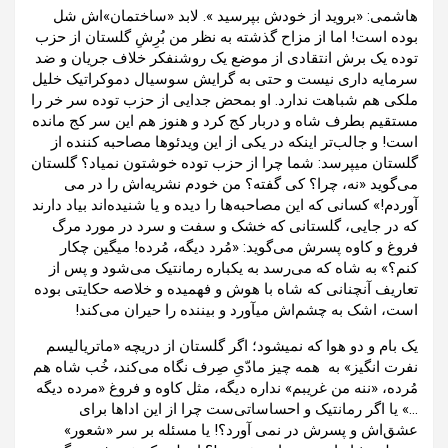
هاشمی: «بروید از خودش بپرسید ». لابد «ساختمان»اش شل
بوده است! اما از مزاح گذشته به نظر من بُرِشِ گلستان از حزب
توده یک برش انتقادی از موضع یک روشنفکر خلاف جریان و ضد
سرمایه داری نیست و حتی به گرایش سوسیال دموکراتیک خلیل
ملکی هم شباهت ندارد. او بمحض جدایی از حزب توده سر خر را
مستقیم بطرف شاه و دربار کج کرد و هنوز هم این سر کج مانده
است! و جالب‌تر اینکه در یکی از این ویدئوها مصاحبه کننده از
گلستان میپرسد: شما چرا از حزب توده خوشتون نمیاد؟ گلستان
می‌گوید «نه، چرا؟ کی گفته؟ من خودم نشریه‌اش را در می
آوردم!» کسانی که این مصاحبه‌ها را دیده و یا شنیده‌اند بیاد دارند
که در جایی، گلستانی که خشک و سفت و سرد در مورد مرگ
فروغ و کاوه پسرش می‌گوید: «مُرد دیگه، مُرده! میگین چکار
کنم؟» به شاه که می‌رسد به یکباره رمانتیک می‌شود و پس از
تعاریف آنچنانی که شاه با هوش و فهمیده و خلاصه حکایتی بوده
است، اشک به چشم‌اش میآ‌ورد و بیننده را حیران می‌کند!
یک بام و دو هوا که نمیشود؛ اگر گلستان از دریچه «ماتریالیسم
نفرت انگیز» به همه چیز مادّیِ صِرف نگاه می‌کند، خُب شاه هم
مُرده، «ننه من غریبم» نداره دیگه، مثل کاوه و فروغ «مرده دیگه
…» یا اگر رمانتیک و احساساتی‌ست چرا از این اداها برای
عشق‌اش و پسرش در نمی آورد؟! یا مسئله بر سر «شعور»