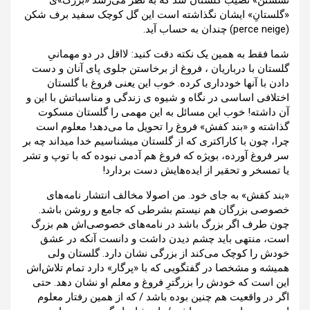
نشستن» نصیب گلستان شد که به نظر می‌رسد «بزرگ»ی
«گلستانِ» ایشان نگذاشته است این گل کوچک سفید برف شکن
(perce neige) چندان به حساب آید.
شما فقط به همین یک نکته دقت کنید: لااقل در دو مهمانیِ
گلستان با درباریان ، فروغ از برخاستن جلوی پای آنان و دست
دادن با آنها خودداری کرده. خوب این یعنی فروغ با گلستان
اختلافی اساسی در نگاه و شیوه ی زندگی و مناسباتش با این و
آن داشته! خوب این مسائل به این مهمی را گلستان مسکوت
گذاشته و «بند کفش» فروغ را تحویل ما می‌دهد! معلوم است
چرا، چون با کاراکتری که از گلستان میشناسیم خدا میداند چه بر
سر فروغ آورده، بویژه که فروغ هم آدمی نبوده که با توپ و تشر
یا تمسخر و تحقیر از ایده‌هایش دست بردارد!
«بند کفش» به جای خود. من اصولا مخالف انتشار نامه‌های
خصوصی بزرگان هم نیستم بشرطی که جامع و روشن باشد.
چون طرف اگر بزرگ باشد در نامه‌های خصوصی‌اش هم بزرگ
است، منتهی باید چشم دیدن داشت و دانست آنکه در عشق
خودش را کوچک می‌کند از بزرگی نشان دارد. گلستان ولی
همیشه و مشخصا در گفتگویی که با «پرگار» دارد تمام تلاش‌اش
این است که خودش را بزرگترِ فروغ و معلم او نشان دهد. حتی
اگر در واقعیت هم چنین بوده باشد / که از همین رفتار معلوم