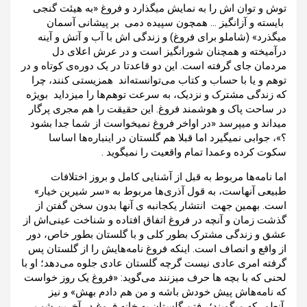
توش و توان اش را به نمایش میگذارد و فروغ «به هیئت گنجی
بایسته و آزانگیز … همچون سپیده دمی بر پیشانی آسمان
میگذرد» (شاملو برای فروغ) و زندگی اش با آب و آتش و آینه
درآمیخته و همچنان شورانگیز است و در عرش اعلای دل
مردمان جای گرفته است. این دو قاعدتا در یک دوره‌ی کوتاه و در
توهم و یا با حساب و کتاب می‌توانسته‌اند همزیستی کنند، چرا
که زندگی مشترک و نزدیک، به سرعت توهم‌ها را میزداید بویژه
در ساحت پاک و هوشمند فروغ. این حقیقت را هم مجری پرگار
میداند و میپرسد «در اواخر فروغ نمیخواست از شما جدا بشود
؟»، جوابی نمیگیرد اما قبلا هم گلستان در اینباره‌ها اساسا
سکوت کرده وعمدا تمام واقعیت را نمیگوید .
اما نامه‌ها مربوط به قبل از آشنایی کامل و بروز اختلافات
طبیعی آنهاست، به قول آذری‌ها مربوط به «سر شیرین خیار»
است. بهمین جهت انتشار یکجانبه ی آنها بدون سخن گفتن از
گذشت زمان و آنچه در فروغ اتفاق افتاده و شناخت عینی‌اش از
عشق و زندگی مشترک بطور کلی و با گلستان بطور خاص، دور
از واقع و انصاف است. اینکه فروغ نامه‌هایش را از گلستان پس
گرفته امری عادی نیست گرچه گلستان عادی جلوه می‌دهد؛ او با
لحنی که با بچه ها حرف میزنند می‌گوید: «فروغ یک روز خواست
که نامه‌هاش پیش خودش باشه و من هم دادم بهش» و نیز
آنطور که میگویند؛ رفتن گلستان به خانه فروغ در آخرین شب