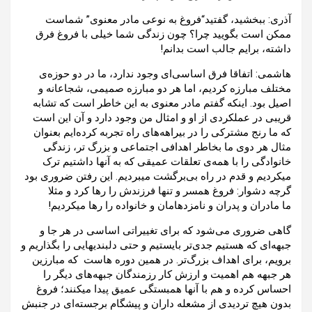
آذری: ببخشید، گفتید“فروغ به نوعی مادر معنوی” شماست
ممکن است بگویید چرا؟ چون زندگی شما خیلی با فروغ فرق
داشته، برایم جالب است بدانم!
هاشمی: اتفاقا فرق اساسی‌ای وجود ندارد، ما در دو حوزه‌ی
مختلف مبارزه کردیم، اما هر دو مبارزه صمیمی، شجاعانه و
اصیل بود. اینکه گفتم مادر معنوی به این خاطر است که تشابه
قریبی در عملکردی از او و امثال من وجود دارد و آن این است
که ما رنج مشترکی را در بیراهه‌های راه تجربه کرده‌ایم بعنوان
مثال هر دوی ما بخاطر اهدافی اجتماعی و بزرگ ‌تر، زندگی
خانوادگی را با همه‌ی تعلقات عمیقی که به آنها داشتیم ترک
میکردیم و قدم در راه بی‌برگشت میبردیم. این رفتن ضروری بود
گرچه دشوار: فروغ همسر و تنها فرزندش را رها کرد و مثلا
ما مادران و پدران و نامزدهامان و خانواده را رها میکردیم!
گاهی ضروری می‌شود که برای تغییراتی اساسی در هر جا و
جبهه‌ای که هستیم جدی‌تر بایستیم و حتی دلبندیهایی را بگذاریم و
برویم، برای اهداف بزرگ‌تر. در همین دوره هاست که مبارزین
هر جبهه هم اهمیت و ارزش کار رزمندگان جبهه‌های دیگر را
احساس کرده و هم با آنها همبستگی عمیق پیدا میکنند؛ فروغ
بدون هیچ تردیدی از مشعله داران و ‌پیشگام برجسته‌ای در جنبش