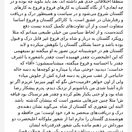
منطقا اختلافاتی جدی هم داشته اند، بعد باید بگوید چه بوده و در
چه ابعادی؟ از نگاه گلستان به کارهای فروغ و فروغ به کارهای
گلستان شروع می‌شود و در سیاست و همینطور درک و دریافت
و رفتارشان در عشق است، یا کاراکتر گلستان و فروغ اساسا
متفاوت است و از آن تفاوت‌های تکمیل کننده نیست دفع
کننده‌ست، و از لحاظ سیاسی من خیلی طبیعی میدانم که مثلا
رویکرد گلستان به دربار و شاه برای فروغ غیر قابل درک و قبول
بوده باشد و حتما بشکلی گلستان را نکوهش میکرده و لابد
گلستان هم در خوشبینانه ترین تصور به او میگفته تو نمیفهمی
که این اعلیحضرت چقدر فهمیده است چقدر باشعوره یا اشرف
چقدر با احساسه و فروغ میگفته‌، میشناسمشون؛ «آقا» که
خداست؛ دیدنیه: «وختی میاد پا میذاره تو کوچه‌ها یه دسه خاله
خانباجی از عقب سرش یه دسه قداره کش از جلوش میاد»
ولی از اون خواهر «قزمیت»ش نگو که کهیر میزنم! عزیزم اگر تو
تازه آشنا شدی من باباشونم از نزدیک دیدم، پدرم پیشکار رضا
شاه بود و او حتی یکبار بغلم کرده و چقدر هم ترسناک بود قیافه
ش! مثلا چنین چیزهایی متصور است که بینشان گذشته باشد.
البته این شعوری که گلستان از شاه می‌گوید نشان دهنده‌ی
درک و ‌دریافت‌های منحصر به فرد خود اوست؛ من حافظه و
‌هوشمندی گلستان را ندارم اما از شعور ملوکانه اعلیحضرت دو
مورداش در ذهنم مانده یکی شعور قدرقدرتانه ایشان
درتاسیس «حزب رستاخیز» است و یکی هم از جملات قصار