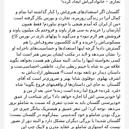
تجاری – خانوادگی‌اش ایجاد گردد!
گلستان اگر استعدادهای هنری‌اش را کنار گذاشته اما تمام ‌و
کمال آنرا در زندگی روزمره، تجارت و بورس بکار گرفته است:
«من از ایران که آمدم هیچی با خودم نیاوردم! فقط همون
آپارتمان را خریدم به سی هزار پاوند و فروختم یک میلیون پاوند و
فروشش هم لازم نبود» و می‌گوید با پولهای بازی در بورس کاخ
مسکونی‌اش را خریده و لابد کلکسیون معروف‌اش را هم
گسترش داده‌! گرچه اینها استعدادها و حساسیت‌های تاجرانه او
را نشان می‌دهد و لابد در مکتب ایشان بیزنس هنر است اما
کسی نخواسته اینها را بداند، البته ممکن هم هست بخواهد بگوید
علاقه من به شاه با جیبم ربطی ندارد، عاطفی-احساسی‌ست و
داستان دیدار دو نابغه بوده است؟! همینطور ارادت‌اش به
اشرف پهلوی دوقلوی شاه! بهتر و ضروری‌تر است که آقای
گلستان به جای این داستان‌ها از واقعیتهای فروغ بگوید! شاه
«مُرد. مُرده» فروغ اما زنده است زنده! حتی بعد از من و
او! خودپرستی اش آیا اجازه خواهد داد؟ برای شناخت از عمق
خودپرستی گلستان باید به شدتِ تنفری که نسبت به شاملو بروز
می‌دهد توجه کرد؛ این تنفر عمیق و هیستریک بیانگر چیزی جز
بزرگ بودن شاملو و خود گنده‌بینی بیمارگونه در گلستان نیست؛
گلستان شدیدا با بزرگی دیگران مشکل دارد و البته دور از تصور
نیست که استواری شاملو بر عقاید مدرن و لاییک چپ این