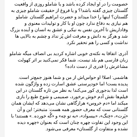
خصومت را در او ایجاد کرده باشد و یا شاملو روزی از واقعیت
گلستان چیزی گفته باشد!؟ و یا فروغ از حقیقت شاملو چیزی به
گلستان؟ اینها را خدا میداند و حضرت ابراهیم گلستان. شاملو
هم نیازی به دفاع ندارد چون او با کار و تولیدات معنوی و
وفاداریش تا آخرین نفس به نیکی و عشق به انسان و آینده بزرگ
شد و هرگز به دانش و معرفت اش پُز نداد و چشم به بالایی ها
نداشت و کسی را هم تحقیر نکرد.
آذری: اتفاقا به نکته‌ی خوبی اشاره کردید بی انصاف میگه شاملو
زبان فارسی هم بلد نیست، شما فکر نمی‌کنید بر اثر کهولت
مشاعرش را قدری از دست داده؟
هاشمی: اصلا! او حواس‌اش از من و شما هنوز جمع‌تر است.
پدیده یست! اما خودپرستی عشق اسارت زده و واژگون شده
است لذا بدجوری کور می‌کند! به نظر من تازه گلستان در این
فیلم‌ها نقش آدم خوش برخورد، صمیمی و شوخ طبع را بازی
میکند اما «دم خروس» هرازگاهی نشان می‌دهد که ایشان همان
گلستانی ست که معرف حضور همه هست: متبختر؛ این و آن
«پَرت»، «خِنگ»، «بیسواد»، «به تو چه» و «گُه خورده…» هستند! با
این وجود این تفاوت چهره چنان است که بعنوان «چهره دیده
نشده و متفاوت از گلستان» معرفی می‌شود.