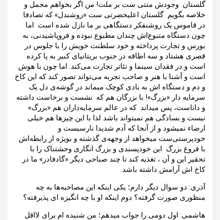
گلستان وجودش منتی ست بر ملت! من اگر بخواهم مجمل و
خلاصه بگویم گلستان اعلیحضرتی ست «روشندل» که تصادفا
در قاموس یک روشنفکر دستگاهی بر ما نازل شده است اما
چون دستگاه متبوع‌اش چندان مطبوع نبوده و فروپاشیدنی، به
بورس و تجارت پرداخته و خود سلطنت خویش را با جلوس در
قصری هشتاد ‌و سه اطاقه در جنوب بریتانیای کبیر به پا کرده
است و در فقدان سینما و تئاتر تجارت می‌کند. اما چون با هوش
است و آشنا با هنر و صاحب تجربه می‌تواند تصور کند که این کاخ
و دم و دستگاه اش به بادی کوچک میماند در گوشه‌ی دل یک
سرمایه دار «بزرگ»! با بزرگان هم که نشست و برخاست داشته
و داناست، پس میداند که در عالم سرمایه‌داران هم «بزرگ»
نیست و بسادگی هم نمیتواند باشد لذا با این چیزها هم خیلی
ارضاء نمیشود و از آنجا که آدم شدیدا نارسیست و
خودپرستی‌ست میخواهد از وجهه‌ی گذشته و بویژه از رابطه‌اش
با فروغ بزرگ این خودپسندی و بزرگ انگاری وحشتناک را با
تحقیر این و آن ، تغذیه کند تا چند صباحی دیگر «گادفادر» ما در
کاخ‌ اش آرامش داشته باشد.
آذری: دو سوال دیگر دارم؛ یکی اینکه این مصاحبه‌ها به چه
منظوری صورت گرفته‌؟ دوم اینکه او با چه انگیزه ای پذیرفته؟
هاشمی: اول دومی را جواب میدهم؛ من شنیده ام برای لااقل