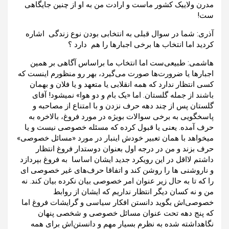
مدرن ولاییک کشور ماست و ارادت من به او از چنین جایگاهی
ست!
آذری: شما در سوال قبلی به انتخابی بودن نوع زندگی اشاره
کردید اما انتخاب ها برخی اجبارها را هم دارد ؟
هاشمی: طبیعی‌ست اما انتخاب ما براساس آگاهی بر همین
اجبارها یا ضرورت‌ها صورت می‌گیرد، بهر رو منظورم اینست که
کسی انتظار ندارد که همه انقلابی یا متعهد و یا فلان و بهمان
باشند از جمله گلستان. اما «یک بام و دو هوا» نمیشود! آقای
گلستان ‌پس از چند دهه حرف نزدن و با امتناع از مصاحبه و
پاسخگویی به برخی سوالات بویژه در مورد فروغ، بالاخره به
حرف آمده. یعنی یا قبول کرده که مسئله خصوصی نیست و یا
میخواهد با همان تعبیر خودش اینبار در مورد «مسائل خصوصی»
حرف بزند و من در درجه اول بعنوان دوستدار فروغ انتظار
داشتم لااقل در این رویکرد جدید ایشان اساسا به فروغ بپردازد
و ناروشنی ها را روشن کند و اتفاقا حرف‌های غیر خصوصی ای
را که تا به حال زیر عنوان امر خصوصی بیان نکرده بیان کند. نه
من و نه کسان دیگر انتظار نداریم که ایشان از روابط
خصوصی‌اش بگوید دانستن افکار سیاسی و گرایشات فروغ اما
که پنج دهه تحت عنوان مسائل خصوصی و شخصی پنهان
نگاهداشته شده به نظرم بسیار مهم و دانستن‌اش برای همه