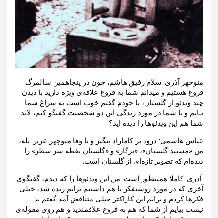
منوچهر آذری: سلام رفیق هاشم، چون در پنجاهمین سالمرگ
فروغ هستیم و میدانم شما به فروغ علاقه‌ی ویژه دارید با دیدن
چند ویدئو از گلستان، با خودم گفتم خوب است به سراغ شما
بیایم و با شما در مورد زندگی این دو شخصیت گفتگو کنم، لابد
شما هم این ویدئوها را دیده اید؟
عباس هاشمی: درود بر کاماراد پیگیر و با وفا منوچهر عزیز. بله،
من «مستند گلستان»، «پرگار» و «گلستان نقطه سر سطر» را
دیده‌ام که تصویر تازه‌ای از گلستان است.
آذری: کاملا همینطور است. من این ویدئوها را که دیدم، گفتگوی
آخری که در مورد روشنفکر با هم داشتیم برایم زنده شد، خیلی
فکرها کردم و برایم این کاراکتر خیلی متناقض آمد گفتم بد
نیست بیایم از شما که هم به فروغ علاقمندید و هم روی مقوله‌ی