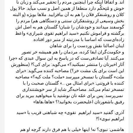
اند. و اتفاقا اینکه چرا اینچنین مردم را تحقیر می‌کند و زبان نا
خوش و مُتِحکِّم دارد منطقا از همین اصل و نسب میآید. حالا پول
کلان و روشنفکر فلان را هم به آن بیافزایید. ملاها بویژه (و البته
بخش وسیعی از روشنفکران سنتی و دستگاهی هم) مردم را
گوسفند میدانند و خودشان را شبان! گلستان هم به اصل اش
برگشته و فراموش نکنیم «سید ابراهیم تقوی شیرازی» واعظ
زاده‌ای‌ست که اساسا با مدرنیته از منبر دور افتاده.
اینان اصالتا نقش وردست را برای شاهان
و حکومت‌گران ایفا کرده، مردمان را هم همیشه خر تصور
می‌کنند. آیا تصادفی‌ست که در پاسخ به این سوال عبدی که «چرا
آثار اخیرتان را منتشر نمیکنید؟» می‌گوید: برای کی؟! (منظورش
این است برای یک مشت خر؟) مصاحبه کننده می‌گوید: «برای
ملت» گلستان با تمسخر میپرسد «ملت؟ ملت کیه؟» مصاحبه
کننده با فروتنی: «برای امثال من …» گلستان صحبت را با
تمسخر تمام می‌کند. مصاحبه‌گر شاید از سر خویشتنداری
نمی‌پرسد: پس برای عمّه تان نوشتید یا میخواهید ببرید برای
رفیق باشعورتان اعلیحضرت بخوانید!؟ «هاها،هاها»
آذری: گفتید «سید ابراهیم تقوی» چه شباهتی قریب با «سید
ابراهیم نبوی»؟!
هاشمی: نبوی؟ نه! اینها خیلی با هم فرق دارند گرچه او هم