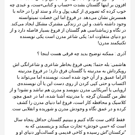
افزون بر اینها گلستان بشدت «حساب و کتابی»ست، و عبدی چه
خوب کرده که تصویری از کیف پول و داد و ستد او را در خانه با
همسرش نشان می‌دهد. در فروغ اما این خصلت نمیتوانسته
وجود داشته باشد، و این در زندگی مشترک مشکل ایجاد می‌کند.
در نگاه و زیباشناسی هم گلستان از فروغ بسیار فاصله دارد و از
دو دنیای متفاوت اند؛ یکی شاعر مدرن است یکی نویسنده
تکنیکمند مدرن!
آذری : ممکنه توضیح بدید چه فرقی هست اینجا ؟
هاشمی: بله حتما؛ یعنی فروغ بخاطر شاعری و شاعرانگی اش
رویکرداش به مدرنیته با گلستان فرق دارد؛ در فروغ مدرنیته
الزاما عمیق و از آنِ خود شده است، نویسنده اما می‌تواند با
اکتساب و حتی کپی کردن از روی دست این یا آن نویسنده‌ی
اروپایی یا آمریکایی مدرن بنویسد و مدرن هم نباشد و نشود! و از
نظر من گلستان گرچه با مدرنیته آشنا شده، اما در عمق مچو،
کلاسیک و محافظه کار است، فروغ اما دنیای مدرن را کشف
کرده و در عمق نگاه و وجودش مدرن و شوریده و انقلابی ست.
فقط کافی ست نگاه کنیم و ببینیم گلستان حداقل پنجاه سال
است که «سیِ خودش» تجارت میکند و بزینسمنی که به
“ترکستان”اش رسیده و کاخی قدیمی و کسالت‌آور دنیای او و