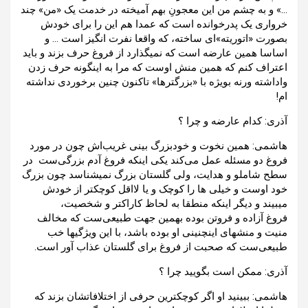
…» و به چشم من این معجونِ بهم آمیخته در خدمت یک «من» چند
خرواری یک پدرخوانده است که عمدا هم این را برای خودش
بصورت «اتوریته»ای ساخته، که واقعا نفرت انگیز است … و
اساسا همین عارضه است که نمیگذارد از فروغ حرف بزند و باید
اعتراف کنم که همین منش اوست که مرا به اینگونه حرف زدن
واداشته ورنه بویژه با «بزرگترها» تاکنون چنین برخوردی نداشته
ام!
آذری: کدام عارضه و چرا ؟
هاشمی: همین نخوت و خودبزرگ ‌بینی غریب‌اش چون در مورد
فروغ دو مسئله عمل می‌کند یکی اینکه فروغ آدم بزرگی‌ست در
سطح شاملو و هدایت، ولی گلستان بزرگ نمیشناسد چون بزرگ
خود اوست و خیلی ها را کوچک و یا لااقل کوچکتر از خودش
میبیند و دیگر اینکه منطقا به لحاظ کاراکتر و شخصیت،
فروغ آزاده و فروتن بوده بهمین جهت طبیعی‌ست که مخالف
منیت و منشهای اینچنینی او بوده باشد، با این ویژگیها خب
طبیعی‌ست که صحبت از فروغ برای گلستان عذاب آور است.
آذری: ممکن است بگویید چرا ؟
هاشمی: ببینید او اگر کوچکترین حرفی از اختلافاتشان بزند که