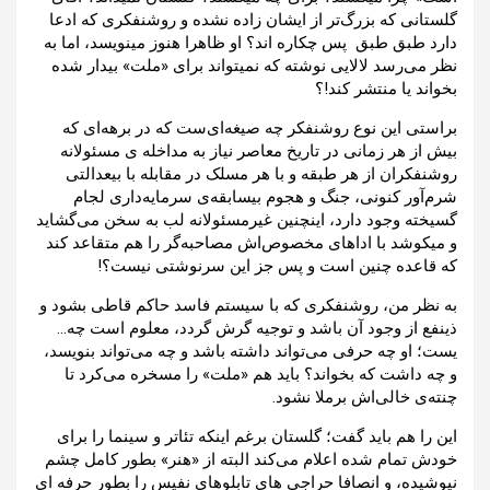
گلستانی که بزرگ‌تر از ایشان زاده نشده و روشنفکری که ادعا
دارد طبق طبق پس چکاره اند؟ او ظاهرا هنوز مینویسد، اما به
نظر می‌رسد لالایی نوشته که نمیتواند برای «ملت» بیدار شده
بخواند یا منتشر کند!؟
براستی این نوع روشنفکر چه صیغه‌ای‌ست که در برهه‌ای که
بیش از هر زمانی در تاریخ معاصر نیاز به مداخله ی مسئولانه
روشنفکران از هر طبقه و با هر مسلک در مقابله با بیعدالتی
شرم‌آور کنونی، جنگ و هجوم بیسابقه‌ی سرمایه‌داری لجام
گسیخته وجود دارد، اینچنین غیرمسئولانه لب به سخن می‌گشاید
و میکوشد با اداهای مخصوص‌اش مصاحبه‌گر را هم متقاعد کند
که قاعده چنین است و پس جز این سرنوشتی نیست؟!
به نظر من، روشنفکری که با سیستم فاسد حاکم قاطی بشود و
ذینفع از وجود آن باشد و توجیه گرش گردد، معلوم است چه…
یست؛ او چه حرفی می‌تواند داشته باشد و چه می‌تواند بنویسد،
و چه داشت که بخواند؟ باید هم «ملت» را مسخره می‌کرد تا
چنته‌ی خالی‌اش برملا نشود.
این را هم باید گفت؛ گلستان برغم اینکه تئاتر و سینما را برای
خودش تمام شده اعلام می‌کند البته از «هنر» بطور کامل چشم
نپوشیده، و انصافا حراجی های تابلوهای نفیس را بطور حرفه ای