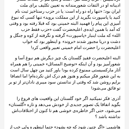
ادیبانه او در التفات شعورمندانه به تعیین تکلیف برای ملت
ایران بود؛ «تنها راه دو راه است: یا در حزب رستاخیز ثبت نام
کنید یا پاسپورت بگیرید از این مملکت بروید» تنها کسی که نبوغ
آمیزی این پیام را فهمید البته خمینی بود که قبلا رفته بود و وقتی
که آمد با همین ایده‌ی اعلیحضرت گفت «حزب فقط حزب
الله» که ملت اینبار «پاسپورت» گرفته و نگرفته از کوه ‌و جنگل و
دشت و دریا مجبور شدند «بروند». و اینطور بود که خواب
اعلیحضرت را حضرت امام خمینی تعبیر واقعی کرد!
البته اعلیحضرت فقیدِ گلستان یک چیز دیگرش هم نبوغ آسا و
شعورآمیز بود و آن اینکه «توضیح المسائل» خمینی را هم همراه
آثار مارکسیستی ممنوع کرده بود! باور کنید من چهل سال است
به این شعور فکر میکنم و هنوز هم درک اش نکرده‌ام! اما انصافا
برایم روشن شد که وقتی از ندانستن سود میبری نادان‌تر از تو بر
تو فائق می‌شود!
آذری: فکر نمیکنید اگر خود گلستان این واقعیت های فروغ را
بگوید اتفاقا یک تصویر جدیدی از خودش می‌دهد و تازه «گلستان»
می‌شود، حتی اگر خاطره‌ی خوشی هم تا کنون از اختلافات‌اش
نداشته باشد ؟
هاشمی: «اگر چنین شود که چه بشود» حتما اینطوره ولی خب از