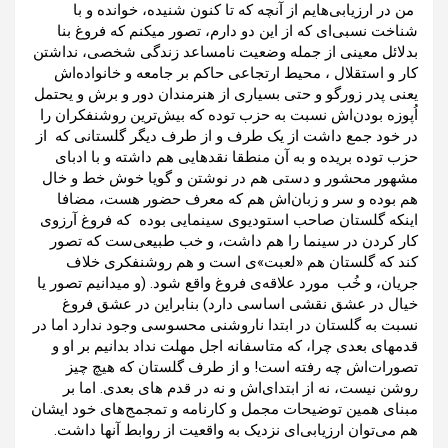
من در ارزیابی‌هایم از آنچه که تا کنون شنیده، خوانده و با
شناخت نسبی‌ای که از این دو دارم، تصور میکنم که فروغ بنا
بدلائل معینی از جمله وضعیت نامساعد زندگی شخصی، نداشتن
کار و استقلال ، محیط ارتجاعی حاکم بر جامعه و خانواده‌اش
یعنی پدر زورگو و حتی بسیاری از هنرمندان دور ‌و برش و یحتمل
اُپوزه بودن‌اش نسبت به حزب توده که بیش‌ترین روشنفکران را
در خود جمع داشت از یک طرف و از طرف دیگر گلستانی که از
حزب توده بریده و به آن منطقا نقدهایی هم داشته و با ادبای
مشهور محشور و دستی هم در نوشتن و گویا خوش خط و خال
هم بوده و سر و زبان‌اش هم که معرف حضور هست، مضافا
اینکه گلستان صاحب استودیوی سینمایی بوده که فروغ آرزوی
کار کردن در سینما را هم داشت، و خب طبیعی‌ست که تصور
کند که گلستان هم «لعبت»ی است و هم روشنفکری خلاف
جریان، و خُب مورد علاقه‌ی فروغ واقع شود. (و میدانیم تصور یا
خیال در عشق نقشی اساسی دارد) بنابراین در عشق فروغ
نسبت به گلستان در ابتدا ناروشنی محسوسی وجود ندارد اما در
قدمهای بعدی چرا، که متاسفانه اجل مهلت نداد بدانیم بر او و
تصورات‌اش چه رفته است! و از طرف گلستان که هیچ چیز
روشن نیست، نه از ابتدای‌اش و نه در قدم های بعدی. اما بر
مبنای همین توضیحات مجمل و کارنامه و تمجمج‌های خود ایشان
هم می‌توان ارزیابی‌ای نزدیک به واقعیت از روابط آنها داشت.