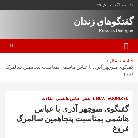
ه
یکشنبه, آگوست 9, 2026
حتوا
روید
گفتگوهای زندان
Prison's Dialogue
خـانـه
سال
گفتگوی منوچهر آذری با عباس هاشمی بمناسبت پنجاهمین سالمرگ
فروغ
UNCATEGORIZED
شعر
عباس هاشمی
مقالات
گفتگوی منوچهر آذری با عباس
هاشمی بمناسبت پنجاهمین سالمرگ
فروغ