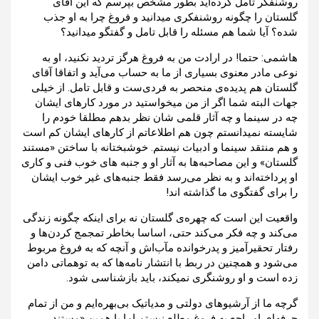
روشنفکر تامل کرده‌اید بطور مشخص بپرسم که این آقای
گلستان را چگونه روشنفکری میدانید و فروغ چرا به او جذب
شده؟ آیا شما هم مسئله را قابل تامل و گفتگو میدانید؟
هاشمی: حتما! در ارادت من به فروغ هرگز تردید نکنید، او به
نوعی مادر معنوی بسیاری از ما به حساب می‌آید و اتفاقا آقای
گلستان هم پدیده‌ی منحصر به فردی‌ست و قابل تامل. از خیلی
جهات البته شما اگر از من میخواستید در مورد کارهای ایشان
چه در سینما و چه آثار قلمی شان نظر بدهم مطلقا خودم را
شایسته نمیدانستم چون هم اطلاعاتم از کارهای ایشان کم است
و هم منتقد سینما و ادبیات نیستم. خوشبختانه با ساختن «مستند
گلستان» و این مصاحبه‌ها به آثار او و جنبه های خوب فنی و کاری
او پرداخته‌اند و به نظر می‌رسد فقط جنبه‌های غیر خوب ایشان
را برای گفتگوی ما گذاشته اند!
واقعیت این است که چهره‌ی گلستان نه برای اینکه چگونه زندگی
می‌کند و چه فکر می‌کند حتی، اساسا بخاطر تمجمج کردن‌ها و
رفتار تحقیرآمیز و پدرخوانده مآب‌اش و آنچه که به فروغ مربوط
می‌شود و همچنین در ربط با انتشار نامه‌ها که به توهماتی دامن
زده است و او روشنگری نمیکند، باید بازشناسی شود.
گرچه ما از آرشیوهای دولتی و مدیاتیک بی‌بهره‌ایم و من از تمام
حرفهای او راجع به فروغ مطلع نیستم اما با همین «مستند