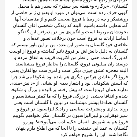
گلستان»، «پرگار» و«نقطه سر سطر» که بسیار هم با مجمل
گویی حرف زده است می‌توان در مورد او بعنوان ژانر خاصی از
روشنفکر و چه در ربط با فروغ صحبت کنیم و از مناسبات آنها
گمانه‌هایی داشته باشیم. البته که زندگی شخصی آقای گلستان
بخودشان مربوط است و انگیزه‌ی من در پذیرفتن این گفتگو
اساسا ارادتم به فروغ است چون برخلاف تصور عده‌ای و
علاقه‌ی خودِ گلستان به تصور این عده، من بر این باور نیستم که
گلستان به دلیل دانش‌اش بر فروغ تاثیر گذاشته و فروغ از اوست
که بزرگ است. حتی از نظر من اکثریت قریب به اتفاق مردم و
دوستداران میلیونی فروغ، گلستان را بخاطر فروغ میشناسند.
البته معجزه عشق چیزی دیگر است و امری‌ست مع‌الفارق یعنی
فروغ اگر عاشق هرکس دیگری هم شده بود شکوفا می‌شد چرا
که آبستن شکوفایی بود و اشعار بعدی او نشانی از «دانش»مندی
ندارند همان فروغ است که پیش رفته، بربالیده و بزرگ و شکوفا
شده و اتفاقا بخشی از بزرگی فروغ را که ما کمتر میشناسیم و
گلستان تصادفا بیشتر میشناسد در تباین با گلستان است یعنی
روند بیداری و پیشرفت سیاسی و رادیکالیزاسیون در فروغ و
سیر قهقرایی و لیبرالیزاسیون در گلستان. مگر بخواهیم بگوییم
فروغ هم به شیوه‌ی لقمان حکیم ادب می‌آموخته! بهر رو
گلستان به عمد این حقیقت را تا آنجا که من اطلاع دارم پنهان
نگاهداشته . این را تشریح خواهم کرد.