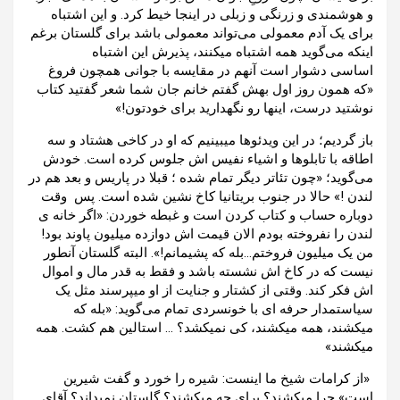
و هوشمندی و زرنگی و زبلی در اینجا خیط کرد. و این اشتباه
برای یک آدم معمولی می‌تواند معمولی باشد برای گلستان برغم
اینکه می‌گوید همه اشتباه میکنند، پذیرش این اشتباه
اساسی دشوار است آنهم در مقایسه با جوانی همچون فروغ
«که همون روز اول بهش گفتم خانم جان شما شعر گفتید کتاب
نوشتید درست، اینها رو نگهدارید برای خودتون!»
باز گردیم؛ در این ویدئوها میبینیم که او در کاخی هشتاد و سه
اطاقه با تابلوها و اشیاء نفیس اش جلوس کرده است. خودش
می‌گوید؛ «چون تئاتر دیگر تمام شده ؛ قبلا در پاریس و بعد هم در
لندن !» حالا در جنوب بریتانیا کاخ نشین شده است. پس وقت
دوباره حساب و کتاب کردن است و غبطه خوردن: «اگر خانه ی
لندن را نفروخته بودم الان قیمت اش دوازده میلیون پاوند بود!
من یک میلیون فروختم…بله که پشیمانم!». البته گلستان آنطور
نیست که در کاخ اش نشسته باشد و فقط به قدر مال و اموال
اش فکر کند. وقتی از کشتار و جنایت از او میپرسند مثل یک
سیاستمدار حرفه ای با خونسردی تمام می‌گوید: «بله که
میکشند، همه میکشند، کی نمیکشد؟ … استالین هم کشت. همه
میکشند»
«از کرامات شیخ ما اینست: شیره را خورد و گفت شیرین
است» چرا میکشند؟ برای چه میکشند؟ گلستان نمیداند؟ آقای