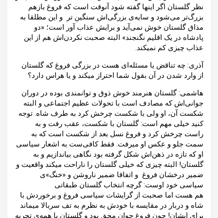
نظر گلستان اگر اینها گفته شود آنوقت است که فروغ بازهم
بزرگ‌‌تر می‌شود و سایه‌ی بزرگی‌اش سنگین تر و این مطلقا به
مذاق گلستان خوش نمی‌آید و برایش عذاب آور است؛ «دو
پادشاه در یک اقلیم نگنجند» البته صحبت نکردن‌اش هم از این
عذاب چیزی کم نمیکند.
آذری: چه تناقض یا مسئله‌ای هست در بزرگی فروغ که گلستان
از وارد شدن در آن بقول شما احتراز میکند و یا هراس دارد؟
هاشمی: گلستان هنرمند خوش ذوق و توانمندی بوده در دوران
جوانی‌اش که مصادف است با تحولات عظیم اجتماعی و البته
شکست آن، او ولی با شکست چرخش کرد به طرف شاه. توجه
کنید خیلی مهم است: گلستان با شکست، عقب رفت و به
راست چرخش کرد و فروغ نسل بعد از شکست است که به
سمت جلو و عکس او میرفت. فقط کافی‌ست به اشعار سیاسی
او که تازه در ذهن‌اش شکل گرفته بود نگاهی بیاندازیم و به
گلستان! البته چیزی که خیلی گلستان را ناراحت میکند واقعیت و
ضمیر درخشان فروغ و اتفاقا ضمیر ناروشن و «خنگ»ی
سیاسی خود اوست: گرچه انتخاب گلستان طبقاتی
هم هست اما صحبت از گرایشات سیاسی فروغ و برخوردش با
شاه و دربار در مقایسه با خودش به نظرم به تف سربالا میماند
برای ایشان! چون فروغِ جوان محق بود ‌و گلستان با همه‌ی تجربه