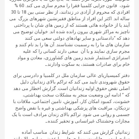
شود، قانون جزایی کلمبیا فقرا را مجرم سازی می کند. 60 %
افرادی که محروم از آزادی در زندانند، از نظر سنی بین 18 تا 30
ساله اند. اکثر این افراد از مناطق فقیرنشین شهرهای بزرگ می
آیند یا از خانواده هائی هستند که از زمین های شان با پرداختی
ناچیز به مراکز شهری بیرون رانده شده اند. خولیان توضیح می
دهد که “دادستانی و سایر نهادهای دولتی سعی می کنند
سازمان های ما را به رسمیت نشناسند. آن ها را بد نام کنند و
مجرم سازی نمایند و با آن سعی دارند کسانی را که علیه
استراتژی استثمار شدید زمین های کشاورزی، معادن و مواد
خام برای صادرات هستند، به سکوت وادارند.ـ
دفتر کمیسیاریای عالی سازمان ملل در کلمبیا و دادرسی برای
حقوق شهروندی تایید می کند که تراکم بالای زندانیان دلیل
اصلی نقض حقوق اولیه زندانیان است. گزارش اخطار می دهد
که ” ادامه این وضعبت منجر به مشکلات سخت بهداشتی،
خشونت، کمبود امکان کار، آموزش، تامین اجتماعی، ملاقات با
نزدیکان، مراقبت های پزشکی بهداشتی و غیره با نقض واضح
جسمی و روانی می شود. تراکم بالای زندان مرادف است با یک
مجازات وحشتناک غیرانسانی و تحقیر کننده.ـ
زندانیان گزارش می کنند که شرایط زندان مناسب آماده
سازی اپیدمی ها است. بیماری هایی با عفونی سازی بالا مانند