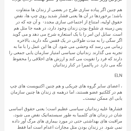
هم چنین اگر پیاده سازی طرح در بعضی از زندان ها متفاوت
باشد؛ برخوردها در آن ها یعنی فشار شدید روی چپ ها، نقض
حقوق اولیه، امتناع از اجتماعی سازی مجدد- و آن چه که در
پس زمینه ی شلوغ بودن زندان وجود دارد، در همه جا مثل هم
است. سابل این امر را با یک استعاره شرح می دهد و می گوید
اگر سگی را به مدت طولانی در یک قفس نگه دارید، بالاخره
زمانی می رسد که وحشی می شود. آن ها این عمل را با ما به
تجربه می گذارند. زندانیان سیاسی امتیاز سازمان یابی جمعی را
دارند که فرد را تقویت می کند و ارزش های اخلاقی را محفوظ
نگه می دارد. در پالمیرا در کنار زندانیان
ELN
، اعضای سایر گروه های چریکی و هم چنین اکتیویست های چپ
هم در کلکتیو عضو هستند، اما درهمه ی زندان ها چنین سازمان
یابی ای ممکن نیست.ـ
فشارها علیه زندانیان سیاسی عظیم است؛ یعنی حقوق اساسی
شان در زندان های کلمبیا به طور سیستماتیک نقض می شود،
مراقبت های بهداشتی حتی در مورد بیماری های مرگ آور داده
نمی شود. در زندان بودن مثل مجازات اعدام است اما فقط