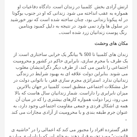
ارتش آزادی بخش کلمبیا در زندان است. دادگاه دفاعیات او
همواره به عقب انداخته می شود. زندانی که او در جنوب بوگوتا
در له پیکوتا زندانی بود، چنان ساخته شده است که نور خورشید
در سلول ها وارد نمی شود. در نتیجه به دلیل کمبود ویتامین
رنگ پوست زندانیان زرد شده است.ـ
مکان های وحشت
زندان های کلمبیا تا 500 % بیانگر یک خرابی ساختاری است: از
یک طرف با مجرم سازی، نابرابری حاکم در کشور و محرومیت
اجتماعی را تامین می کند، از طرف دیگر دگراندیشان مغلوب
می شوند. بنابراین دولت علاقه ای به بهبود شرایط در زندگی
زندانیان ندارد. استراتژی مجرم سازی فقر، با ناتوانی دولت در
حل مشکلات اجتماعی منطبق است. کلمبیا در جهان بالاترین
میزان نابرابری را داراست. شمار زندانیان سال هاست که بالا
می رود، زیرا دولت همواره کارهای بیشتری را که در میان آن
همه ی اشکال فردی و جمعی مقاومت اجتماعی وجود دارد، به
عنوان جرم طبقه بندی و با محرومیت از آزادی مجازات می کند.
ـ
فقر گسترده افراد را مجبور می کند که اعمالی را در “حاشیه ی
قانونیت” مورد تجربه قرار دهند. به جای این که با نابرابری مبارزه