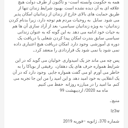
همه به حکومت وابسته است- و تاکنون از طرف دولت هیچ
علاقه ای به آن دیده نشده است. بهبود شرایط زندان تنها از
طریق حمایت های بالای خارج از زندان از زندانیان امکان پذیر
می شود. سابل به روحیات مردم هم توجه دارد، زیرا بدنام کردن
زندانیان- به ویژه زندانیان سیاسی- بعد از آزاد سازی آن ها هم
به حیات خود ادامه می دهد. به این گونه که به عنوان زندانی
سیاسی سابق بندرت امکان پیدا کردن شغلی یا دریافت یک
دوره ی آموزشی وجود دارد. امکان دریافت هیچ اعتباری داده
نمی شود یا نمی شود یک قراردادی را منعقد کرد.ـ
پس چه می ماند جز یک امیدواری. خولیان می گوید که در این
شرایط همواره حرف های یک دهقان، رفیقی از بویاکا را به
خاطر می آورم. او می گفت همواره جایی وجود دارد که در آن
یک انقلابی به خود امید دهد. و این امید را من این جا تجربه می
کنم. ما امید را در مبارزه روزانه حفظ می کنیم.
ماه مه 2020/ اردیبهشت 99
منبع:ـ
Iz3w
شماره 370، ژانویه –فوریه 2019