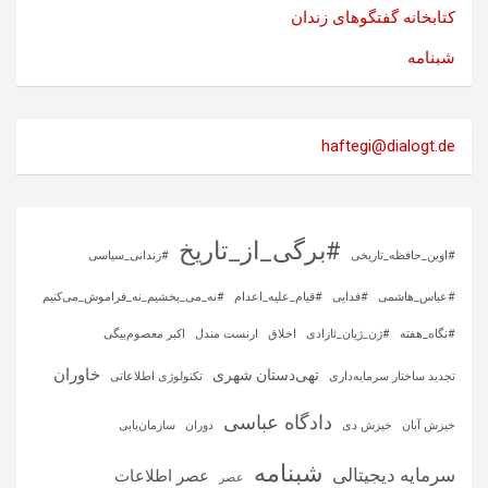
کتابخانه گفتگوهای زندان
شبنامه
haftegi@dialogt.de
#برگی_از_تاریخ
#اوین_حافظه_تاریخی
#زندانی_سیاسی
#عباس_هاشمی
#فدایی
#قیام_علیه_اعدام
#نه_می_بخشیم_نه_فراموش_می‌کنیم
#نگاه_هفته
#ژن_ژیان_ئازادی
اخلاق
ارنست مندل
اکبر معصوم‌بیگی
خاوران
تهی‌دستان شهری
تجدید ساختار سرمایه‌داری
تکنولوژی اطلاعاتی
دادگاه عباسی
خیزش آبان
خیزش دی
دوران
سازمان‌یابی
شبنامه
سرمایه‌ دیجیتالی
عصر اطلاعات
عصر