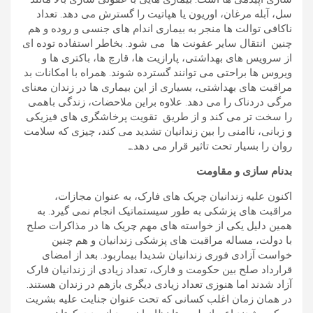
سل، آبله مرغان، اوریون یا هپاتیت را گسترش می دهد. تعداد
ناکافی توالت ها منجر به بیماری اندام های جنسی و روده و هم
چنین انتقال سایر عفونت ها می شود. بخاطر استفاده توده ای
از سرویس های بهداشتی، پارازیت ها، قارچ ها، باکتری ها و
ویروس ها براحتی می توانند گسترده شوند. همراه با امکانات بد
مراقبت های بهداشتی، بسیاری از این بیماری ها در زندان معنای
مرگی دردناک را می دهد. علاوه براین ملاحضات، زندگی باهمی
را سخت تر می کند و از طریق تقویت پرخاشگری های فیزیکی
و زبانی، ناامنی را بین زندانیان تشدید می کند، چیزی که سلامت
روان را بسیار تحت تاثیر قرار می دهد.ـ
بدنام سازی و مقاومت
اکنون علیه زندانیان چریک های فارک، به عنوان مجازات،
مراقبت های پزشکی به طور سیستماتیک انجام نمی گیرد. به
همین دلیل یکی از خواسته های مهم چریک ها در مذاکرات صلح
با دولت، مساله مراقبت های پزشکی زندانیان و هم چنین
خواست آزادی فوری زندانیان شدیدا بیماربود. بعد از امضای
قرارداد صلح بین حکومت و فارک، تعداد زیادی از زندانیان فارک
آزاد شدند اما هنوزی تعداد زیادی دیگری بازهم در زندان هستند.
در همان زمان اغلب کسانی که تحت عنوان جنایت علیه بشریت