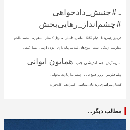
ـ #جنبش_دادخواهی
#چشم‌انداز_رهایی‌بخش
فریبرز رئیس‌دانا
قیام 1357
مانفرد فاسلر
مانوئل کاستلز
ماهواره‌
محمد مالجو
مقاومت_زندگی_است
موج‌های بلند سرمایه‌داری
مژده ارسی
نسل کشی
همایون ایوانی
هم اندیشی چپ
نشریه آرش
ویلم فلوسر
پرویز قلیچ‌خانی
چشم‌انداز تاریخی‌ـ‌جهانی
کشتار_سراسری_زندانیان_سیاسی
کندراتیف
گاه-دوره
مطالب دیگر...