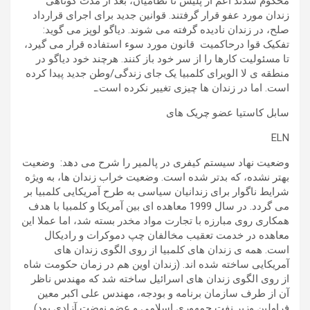
محکوم شدند اعم از پلیس تا نظامیان، بعد از مدت کوتاهی
زندان مورد عفو قرار گرفتند. قوانین جدید برای اجرای قرارداد
صلح، در زندان نادیده گرفته می شوند. دیاگو لوپز می گوید:
تفکیک قوا درحاکمیت قانون مورد سوء استفاده قرار می گیرد،
تا مسئولیت کارها را از سر خود باز کنند. هرچند خود دیاگو در
منطقه ی لا الویرای کلمبیا یک جای زندگی/وطن جدید پیدا کرده
است. اما در زندان ها چیزی تغییر نکرده است.ـ
سابل کاستیا عضو چریک های
ELN
وضعیت نهاد سیستم کیفری در پالمیر را شرح می دهد: وضعیت
بهتر نشده، که بدتر شده است. وضعیت خراب زندان ها، به ویژه
شرایط ناگوار برای زندانیان سیاسی به طرح آمریکایی کلمبیا بر
می گردد. در سال 1999 معاهده ای بین آمریکا و کلمبیا با هدف
همکاری روی مبارزه با تجارت مواد مخدر بسته شد، اما عملا این
معاهده در خدمت تعقیب مخالفان چپ دموکرات و رادیکال
است. همه ی زندان های کلمبیا از روی الگوی زندان های
آمریکایی ساخته شده اند. (زندان اوین هم در زمان حکومت شاه
از روی الگوی زندان های اسرائیل ساخته شد که مهندس ناظر
آن از طرف سازمان برنامه و بودجه، مهندس علی اکبر معین
فراولین وزیر نفت جمهوری اسلامی و عضو نهضت آزادی بود).ـ