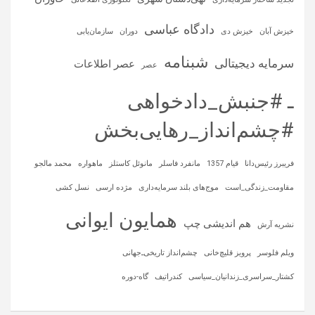
دادگاه عباسی
خیزش آبان
خیزش دی
دوران
سازمان‌یابی
شبنامه
سرمایه‌ دیجیتالی
عصر اطلاعات
عصر
ـ #جنبش_دادخواهی
#چشم‌انداز_رهایی‌بخش
فریبرز رئیس‌دانا
قیام 1357
مانفرد فاسلر
مانوئل کاستلز
ماهواره‌
محمد مالجو
مقاومت_زندگی_است
موج‌های بلند سرمایه‌داری
مژده ارسی
نسل کشی
همایون ایوانی
هم اندیشی چپ
نشریه آرش
ویلم فلوسر
پرویز قلیچ‌خانی
چشم‌انداز تاریخی‌ـ‌جهانی
کشتار_سراسری_زندانیان_سیاسی
کندراتیف
گاه-دوره