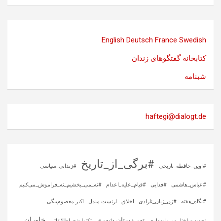
English
Deutsch
France
Swedish
کتابخانه گفتگوهای زندان
شبنامه
haftegi@dialogt.de
#برگی_از_تاریخ
#اوین_حافظه_تاریخی
#زندانی_سیاسی
#عباس_هاشمی
#فدایی
#قیام_علیه_اعدام
#نه_می_بخشیم_نه_فراموش_می‌کنیم
#نگاه_هفته
#ژن_ژیان_ئازادی
اخلاق
ارنست مندل
اکبر معصوم‌بیگی
خاوران
تهی‌دستان شهری
تجدید ساختار سرمایه‌داری
تکنولوژی اطلاعاتی