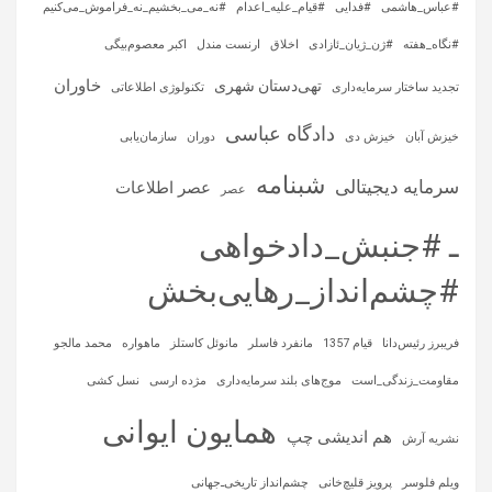
#عباس_هاشمی
#فدایی
#قیام_علیه_اعدام
#نه_می_بخشیم_نه_فراموش_می‌کنیم
#نگاه_هفته
#ژن_ژیان_ئازادی
اخلاق
ارنست مندل
اکبر معصوم‌بیگی
خاوران
تهی‌دستان شهری
تجدید ساختار سرمایه‌داری
تکنولوژی اطلاعاتی
دادگاه عباسی
خیزش آبان
خیزش دی
دوران
سازمان‌یابی
شبنامه
سرمایه‌ دیجیتالی
عصر اطلاعات
عصر
ـ #جنبش_دادخواهی
#چشم‌انداز_رهایی‌بخش
فریبرز رئیس‌دانا
قیام 1357
مانفرد فاسلر
مانوئل کاستلز
ماهواره‌
محمد مالجو
مقاومت_زندگی_است
موج‌های بلند سرمایه‌داری
مژده ارسی
نسل کشی
همایون ایوانی
هم اندیشی چپ
نشریه آرش
ویلم فلوسر
پرویز قلیچ‌خانی
چشم‌انداز تاریخی‌ـ‌جهانی