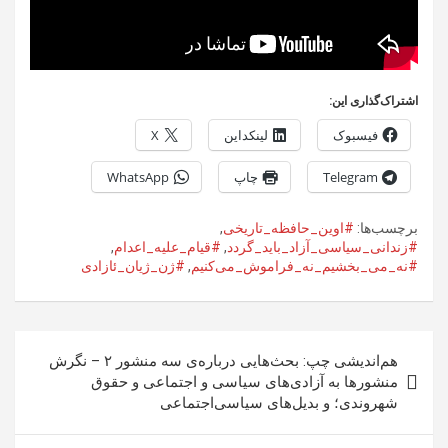
اشتراک‌گذاری این:
فیسبوک
لینکداین
X
Telegram
چاپ
WhatsApp
برچسب‌ها:
#اوین_حافظه_تاریخی
,
#زندانی_سیاسی_آزاد_باید_گردد
,
#قیام_علیه_اعدام
,
#نه_می_بخشیم_نه_فراموش_می‌کنیم
,
#ژن_ژیان_ئازادی
راهبری
هم‌اندیشی چپ: بحث‌هایی درباره‌ی سه منشور ۲ – نگرش
نوشته
منشورها به آزادی‌های سیاسی‌ و اجتماعی و حقوق
شهروندی؛ و بدیل‌های سیاسی‌اجتماعی