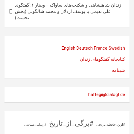
زندان شاهنشاهی و شکنجه‌های ساواک – وبینار ۱: گفتگوی
علی نديمی با يوسف اردلان و محمد شالگونی (بخش
نخست)
English
Deutsch
France
Swedish
کتابخانه گفتگوهای زندان
شبنامه
haftegi@dialogt.de
#برگی_از_تاریخ
#اوین_حافظه_تاریخی
#زندانی_سیاسی