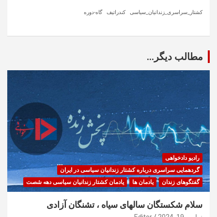
کشتار_سراسری_زندانیان_سیاسی
کندراتیف
گاه-دوره
مطالب دیگر...
رادیو دادخواهی
گردهمایی سراسری درباره کشتار زندانیان سیاسی در ایران
گفتگوهای زندان
یادمان ها
یادمان کشتار زندانیان سیاسی دهه شصت
سلام شکستگان سالهای سیاه ، تشنگان آزادی