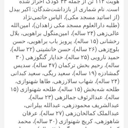
هویت ۱۱۲ تن از جمله ۳۳ کودک احراز شده
است. ‏نام شماری از بازداشت‌شدگان: اکبر بیدل
(از اساتید مسجد مکی)، الیاس حاتمی‌نژاد
(طلبه دارالعلوم مسجد مکی زاهدان)، امین‌الله
عالی‌زهی (۲۴ ‏ساله)، امین‌منگول براهویی، بلال
رخشانی (۱۵ ساله)، پرویز باب براهویی، حسن
بلوچ‌زهی (۲۶ ساله)، حسن خانشینی (۲۲ ساله)،
حمید نارویی ‏‏(۲۵ ساله)، خدایار گنگوزهی (۳۰
ساله)، رحیم بخش ترکمان (۴۷ ساله)، سدیس
گمشادزه (۱۹ ساله)، سعید ریگی، سعید کبدانی
(۲۴ ساله)، ‏شهاب سالارزهی، طاها شهنوازی،
طلحه شه‌بخش (۱۵ ساله)، طلحه شهنوازی (۱۵
ساله)، عبدالرئوف جمالزهی (۲۳ ساله)،
عبدالشریف ‏محمودزهی، عبدالله بیلرانی،
عبدالملک کمالخان‌زهی (۲۷ ساله)، عرفان
شاهوزهی، کریچ شهنوازی (۳۰ ساله)، محمد