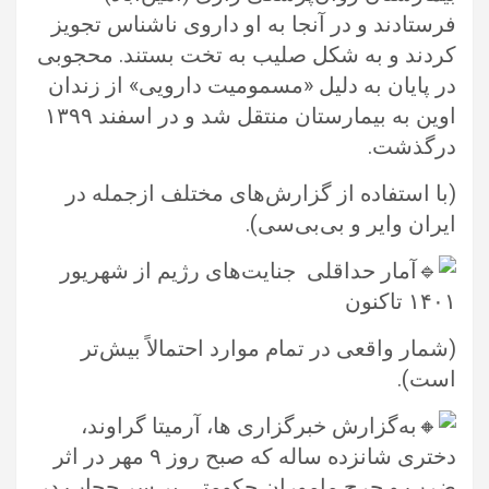
فرستادند و در آنجا به او داروی ناشناس تجویز
کردند و به شکل صلیب به تخت بستند‎.‌‎‏ محجوبی
در پایان به دلیل ‏‏«مسمومیت دارویی» از زندان
اوین به بیمارستان منتقل شد و در اسفند ۱۳۹۹
درگذشت. ‏
‏(با استفاده از گزارش‌های مختلف ازجمله در
ایران وایر و بی‌بی‌سی).‏
آمار حداقلی ‏ جنایت‌های رژیم از شهریور
۱۴۰۱ تاکنون
‏(شمار واقعی در تمام موارد احتمالاً بیش‌تر
است).‏
به‌گزارش خبرگزاری ها، آرمیتا گراوند،
دختری شانزده ساله که صبح روز ۹ مهر در اثر
ضرب و جرح ماموران حکومتی بر سر حجاب در