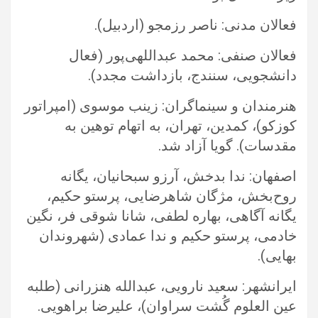
فعالان مدنی: ناصر رزمجو (اردبیل).‏
فعالان صنفی: محمد عبداللهی‌پور (فعال
دانشجویی، سنندج، بازداشت مجدد).‏
هنرمندان و سینماگران: زینب موسوی (امپراتور
کوزکو)، کمدین، تهران، به اتهام توهین به
مقدسات). گویا آزاد شد.‏
اصفهان: ندا بدخش، آرزو سبحانیان، یگانه
روح‌بخش، مژگان شاهرضایی، پرستو حکیم،
یگانه آگاهی، بهاره لطفی، شانا شوقی فر، نگین
خادمی، ‏پرستو حکیم و ندا عمادی (شهروندان
بهایی).‏
ایرانشهر: سعید نارویی، عبدالله هنزرانی (طلبه
عین العلوم گُشت سراوان)، علیرضا براهویی.‏