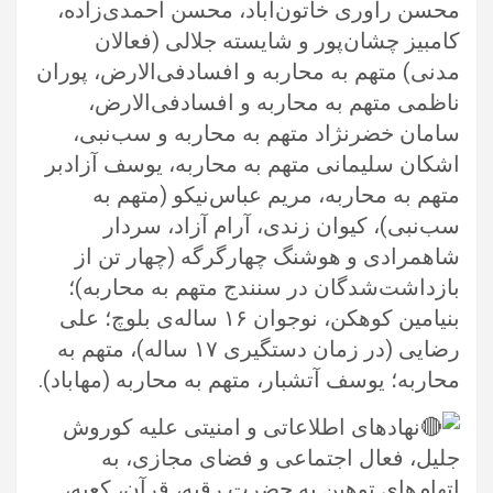
محسن راوری خاتون‌آباد، محسن احمدی‌زاده،
‏کامبیز چشان‌پور و شایسته جلالی (فعالان
مدنی) متهم به محاربه و افسادفی‌الارض، پوران
ناظمی متهم به محاربه و افساد‌فی‌الارض،
سامان ‏خضرنژاد متهم به محاربه و سب‌نبی،
اشکان سلیمانی متهم به محاربه، یوسف آزادبر
متهم به محاربه، مریم عباس‌نیکو (متهم به
سب‌نبی)، کیوان ‏زندی، آرام آزاد، سردار
شاهمرادی و هوشنگ چهارگرگه (چهار تن از
بازداشت‌شدگان در سنندج متهم به محاربه)؛
بنیامین کوهکن، نوجوان ۱۶ ‏ساله‌ی بلوچ؛ علی
رضایی (در زمان دستگیری ۱۷ ساله)، متهم به
محاربه؛ یوسف آتشبار، متهم به محاربه (مهاباد). ‏
نهادهای اطلاعاتی و امنیتی علیه کوروش
جلیل، فعال اجتماعی و فضای مجازی، به
اتهام‌های توهین به حضرت رقیه، قرآن، کعبه،