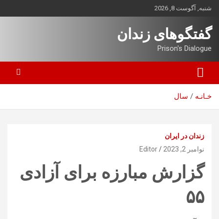
ه
شنبه, آگوست 8, 2026
حتوا
روید
گفتگوهای زندان
Prison's Dialogue
خـانـه
سال
زندان در ایران
نوامبر 2, 2023
Editor
گزارش مبارزه برای آزادی
۵۵‏