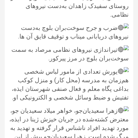
روستای سفیدک زاهدان به‌دست نیروهای
نظامی.‏
ضرب و جرح سوخت‌بران بلوچ به‌دست
نیروهای دریابانی میناب و توقیف قایق‌ آن ها.‏
تیراندازی نیروهای نظامی مرصاد به سمت
سوخت‌بران بلوچ در مرز پیرکور.‏
یورش تعدادی از مامور لباس شخصی
هم‌زمان به مدرسه (محل کار) و منزل کوکب
بداغی پگاه معلم و فعال صنفی شهرستان ایذه،
تفتیش و ‏ضبط وسائل شخصی و الکترونیکی او.‏
زهرا سعیدیان‌جو، خواهر میلاد سعیدیان‌ جو،
معترض کشته‌شده در جریان خیزش ژینا در ایذه،
مورد تهدید افراد ناشناس قرار گرفته و ‏تهدید به
مرگ شده است. زهرا سعیدیان‌جو پیش از این