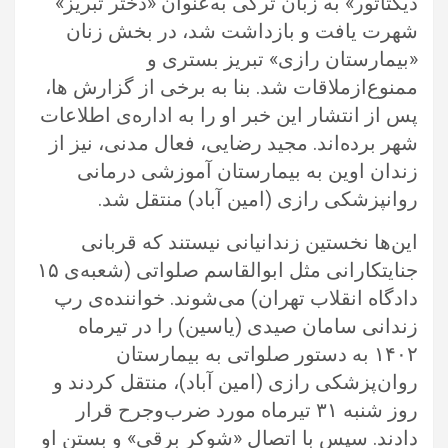
دیکتاتور» به زبان ترکی به‌عنوان «دختر تبریز»
شهرت یافت و بازداشت شد، در بخش زنان
‏‏«بیمارستان رازی» تبریز بستری و
ممنوع‌ازملاقات شد. بنا به برخی از گزارش ها،
پس از انتشار این خبر او را به اداره‌ی اطلاعات
شهر برده‌اند. ‏مجید رضایی، فعال مدنی، نیز از
زندان اوین به بیمارستان آموزشی درمانی
روانپزشکی رازی (امین آباد) منتقل شد.‏
این‌ها نخستین زندانیانی نیستند که قربانی
جنایتکارانی مثل ابوالقاسم صلواتی (شعبه‌ی ۱۵
دادگاه انقلاب تهران) می‌شوند. خواننده‌ی رپ
زندانی ‏سامان صیدی (یاسین) را در تیرماه
۱۴۰۲ به دستور صلواتی به بیمارستان
روان‌پزشکی رازی (امین ‌آباد)، منتقل کردند و
روز شنبه ۳۱ تیرماه ‏مورد ضرب‌وجرح قرار
دادند. سپس با اتصال «شوکر برقی» و بستن او