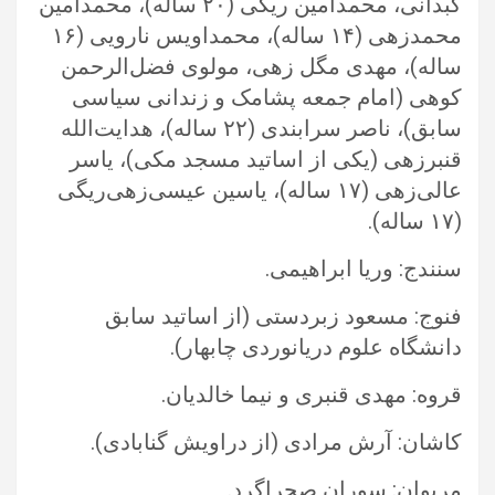
کبدانی، محمدامین ریگی ‏‏(۲۰ ساله)، محمدامین
محمدزهی (۱۴ ساله)، محمداویس نارویی (۱۶
ساله)، مهدی مگل زهی، مولوی فضل‌الرحمن
کوهی (امام جمعه پشامک و ‏زندانی سیاسی
سابق)، ناصر سرابندی (۲۲ ساله)، هدایت‌الله
قنبرزهی (یکی از اساتید مسجد مکی)، یاسر
عالی‌زهی (۱۷ ساله)، یاسین ‏عیسی‌زهی‌ریگی
(۱۷ ساله).‏
سنندج: وریا ابراهیمی.‏
فنوج: مسعود زبردستی (از اساتید سابق
دانشگاه علوم دریانوردی چابهار).‏
قروه: مهدی قنبری و نیما خالدیان.‏
کاشان: آرش مرادی (از دراویش گنابادی).‏
مریوان: سوران صحراگرد.‏