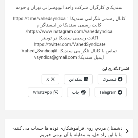
سندیکای کارگران شرکت واحد اتوبوسرانی تهران و حومه
کانال رسمی تلگرامی سندیکا ‏ : https://t.me/vahedsyndica‌
اکانت رسمی سندیکا در اینستاگرام ‏
https://www.instagram.com/vahedsyndica/
اکانت رسمی سندیکا در توییتر ‏
https://twitter.com/VahedSyndicate
تماس با کانال تلگرامی سندیکا: @Vahed_Syndica
ایمیل سندیکا: vsyndica@gmail.com
اشتراک‌گذاری این:
فیسبوک
لینکداین
X
Telegram
چاپ
WhatsApp
راهبری
دشمنان مردم، روی فراموش­کاری توده ها حساب می کنند-
نوشته
ما با این راه حل، به مقابله با آن برمی خیزیم: