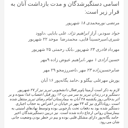
اسامی دستگیرشدگان و مدت بازداشت آنان به
قرار زیر است:
مرتضی
نورمحمدی ۱۸ شهریور
جواد
سودبر، آراز
ابراهیم نژاد، علی
بابایی ،داوود
شیری،امیرحسین
آ قایی، محمدرضا موحد ۲۲ شهریور
مهرداد
قادری ۲۴ شهریور ،بابک
رحمتی ۲۵ شهریور
حسین
آزادی ۱ مهر ،ابراهیم
عیوض زاده ۹مهر
صابر
حسین‌زاده
۲۳
مهر ،ناصر
رزمجو ۲۹ مهر
یورش
مهرعلی
بیگلو و ،حامد یگانه‌پور ۱۶ آبان
لازم به ذکر است آرمیتا
پاویر فعال دانشجویی تبریز نیز از ۲۷ شهریور
دستگیر و در زندان تبریز به سر می برد ۱۳ روز قبل اعتصاب غذا نموده و بر
اثر بدحالی روز یکشنبه ۲۸ آبان به بیمارستان امام رضای تبریز منتقل شده
است. رویا
ذاکری نیز که ۲۳ مهر در خیابان در اعتراض به حجاب اجباری
دستگیر شده بود به دفعات تحت بازجویی بوده وتوسط نهادهای امنیتی به
بیمارستان روانی ارجاع داده شده است. نیز دربین دستگیرشدگان اخیر
حامد یگانه‌پور دارای مشکل قلبی بوده و بیم در خطر بودن وضعیت جانی
شان می رود.