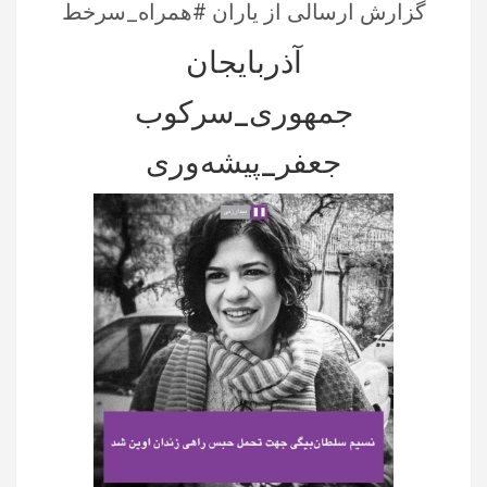
گزارش ارسالی از یاران #همراه_سرخط
آذربایجان
جمهوری_سرکوب
جعفر_پیشه‌وری