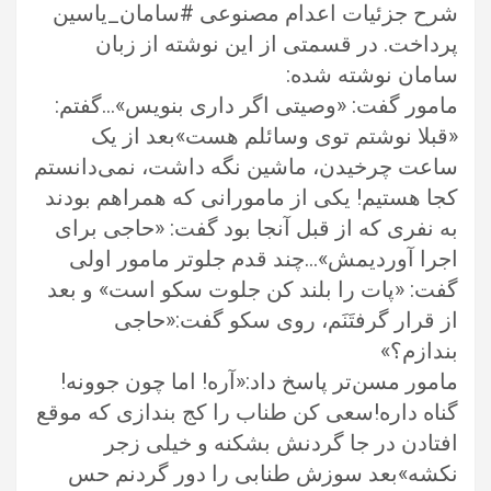
شرح جزئیات اعدام مصنوعی #سامان_یاسین
پرداخت. در قسمتی از این نوشته از زبان
سامان نوشته شده:
مامور ‌گفت: «وصیتی اگر داری بنویس»…گفتم:
«قبلا نوشتم توی وسائلم هست»بعد از یک
ساعت چرخیدن، ماشین نگه داشت، نمی‌دانستم
کجا هستیم! یکی از مامورانی که همراهم بودند
به نفری که از قبل آنجا بود گفت: «حاجی برای
اجرا آوردیمش»…چند قدم جلوتر مامور اولی
گفت: «پات را بلند کن جلوت سکو است» و بعد
از قرار گرفتَنَم، روی سکو گفت:«حاجی
بندازم؟»
مامور مسن‌تر پاسخ داد:«آره! اما چون جوونه!
گناه داره!سعی کن طناب را کج بندازی که موقع
افتادن در جا گردنش بشکنه و خیلی زجر
نکشه»بعد سوزش طنابی را دور گردنم حس