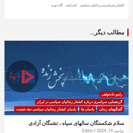
کشتار_سراسری_زندانیان_سیاسی
کندراتیف
گاه-دوره
مطالب دیگر...
رادیو دادخواهی
گردهمایی سراسری درباره کشتار زندانیان سیاسی در ایران
گفتگوهای زندان
یادمان ها
یادمان کشتار زندانیان سیاسی دهه شصت
سلام شکستگان سالهای سیاه ، تشنگان آزادی
نوامبر 19, 2024
Editor