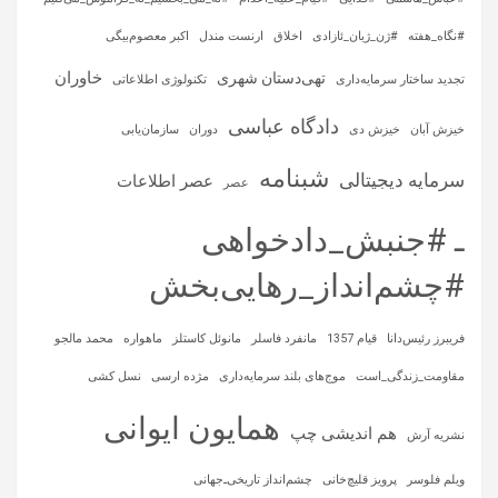
#نگاه_هفته
#ژن_ژیان_ئازادی
اخلاق
ارنست مندل
اکبر معصوم‌بیگی
خاوران
تهی‌دستان شهری
تجدید ساختار سرمایه‌داری
تکنولوژی اطلاعاتی
دادگاه عباسی
خیزش آبان
خیزش دی
دوران
سازمان‌یابی
شبنامه
سرمایه‌ دیجیتالی
عصر اطلاعات
عصر
ـ #جنبش_دادخواهی
#چشم‌انداز_رهایی‌بخش
فریبرز رئیس‌دانا
قیام 1357
مانفرد فاسلر
مانوئل کاستلز
ماهواره‌
محمد مالجو
مقاومت_زندگی_است
موج‌های بلند سرمایه‌داری
مژده ارسی
نسل کشی
همایون ایوانی
هم اندیشی چپ
نشریه آرش
ویلم فلوسر
پرویز قلیچ‌خانی
چشم‌انداز تاریخی‌ـ‌جهانی