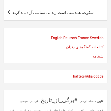
سکوت، همدستی است: زندانی سیاسی آزاد باید گردد
English
Deutsch
France
Swedish
کتابخانه گفتگوهای زندان
شبنامه
haftegi@dialogt.de
#برگی_از_تاریخ
#اوین_حافظه_تاریخی
#زندانی_سیاسی
#عباس_هاشمی
#فدایی
#قیام_علیه_اعدام
#نه_می_بخشیم_نه_فراموش_می‌کنیم