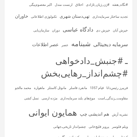
#نگاه_هفته
#ژن_ژیان_ئازادی
اخلاق
ارنست مندل
اکبر معصوم‌بیگی
خاوران
تهی‌دستان شهری
تجدید ساختار سرمایه‌داری
تکنولوژی اطلاعاتی
دادگاه عباسی
خیزش آبان
خیزش دی
دوران
سازمان‌یابی
شبنامه
سرمایه‌ دیجیتالی
عصر اطلاعات
عصر
ـ #جنبش_دادخواهی
#چشم‌انداز_رهایی‌بخش
فریبرز رئیس‌دانا
قیام 1357
مانفرد فاسلر
مانوئل کاستلز
ماهواره‌
محمد مالجو
مقاومت_زندگی_است
موج‌های بلند سرمایه‌داری
مژده ارسی
نسل کشی
همایون ایوانی
هم اندیشی چپ
نشریه آرش
ویلم فلوسر
پرویز قلیچ‌خانی
چشم‌انداز تاریخی‌ـ‌جهانی