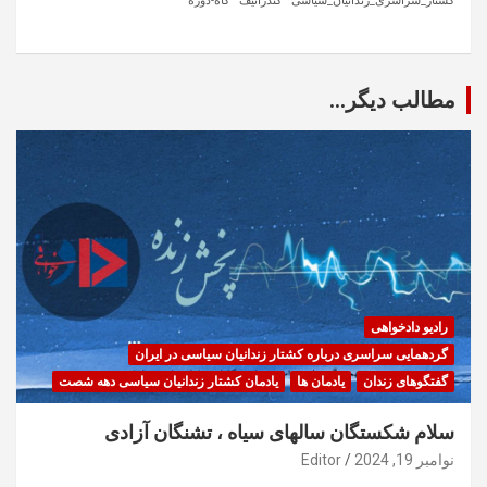
کشتار_سراسری_زندانیان_سیاسی
کندراتیف
گاه-دوره
مطالب دیگر...
رادیو دادخواهی
گردهمایی سراسری درباره کشتار زندانیان سیاسی در ایران
گفتگوهای زندان
یادمان ها
یادمان کشتار زندانیان سیاسی دهه شصت
سلام شکستگان سالهای سیاه ، تشنگان آزادی
نوامبر 19, 2024
Editor