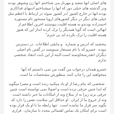
های اصلی انها سعید و مهرناز می شناختم .انها زن وشوهر بودند
ودر گذشته های خیلی دور که انها را میشناختم ادمهای فداکاری
بودند.انها در خارج کشور /در کشور سوئد در ارتباط با اعظم مثل
خیلی های دیگر در دیگر کشورهای اروپا مسحور نام مستوره
احمدزاده بودندو به هسته اقلیت پیوستند اخرین اطلاعم از
انهااین است که گویا همدیگر را ترک کرده انداز این که هنوز
هسته اقلیت را ترک نکرده اند بی خبرم”
ببخشید که ادرس و شماره و مابقی اطلاعات در دسترس
نبوده . خسرو که با نام مستعار مینویسد در گفتن نام اصلی
دیگران انقدرسخاوتمند است.البته از این بابت انتقاد شخصی
ندارم.
خسرو همدان درجواب من گفت من نمی دانستم که آنها
میخواهند این را چاپ کنند. منظورش مشخصات ما است.
. شخصی که بنام رضا از او یاد میکنید زنده است و مصرا میگوید
که ابدا چنین حرفی نزده است و اصولا نمی توانسته است چنین
حرفی بزند زیرا نه از سلاح ونه از امکانات ما خبر داشته است
ونه از خروج ما از ایران . او حداقل این سلامت نفس را دارد که
بگوید سر قرار ما نیامده است . تنها رابطه ما با او یک قرار بوده
است برای امکان یک تماس اهتمالی مجدد با سازمان، قراری