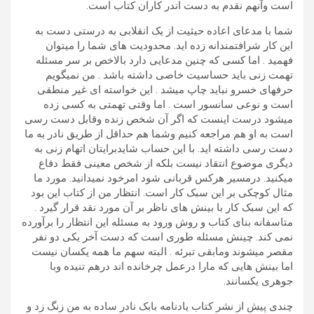
است وآنهم نقدم به دست اندر کاران کتاب است.
شما با مدعای اعاده حیثیت از یک انقلابی به درستی دست به
این کار شرافتمندانه زده اید. محدودیت های شما را میتوان
فهمید . اما کسی که چنین مدعایی دارد بالاخص بر سر مسئله
تهمت زنی باید حساسیت خاصی داشته باشد . من نمیگویم
حرفهای خسرو نباید چاپ میشد . این خواسته ای غیر منطقی
است و نوعی سانسور است . اما وقتی تهمتی به کسی زده
میشود درست اینست که اگر آن شخص زنده وقابل دست رسی
است به او هم مراجعه کنیم وشما هم حداقل از طریق نادر به ما
دست رسی داشته اید. با این حساب شایدبرایتان اتهام زنی به
دیگری موضوع انتقاد نیست بلکه از شخص معینی فقط دفاع
میکنید. درمسیر هرکس قربانی شود امرخود نمیدانید. مورد ما
مثال کوچکی بر این سبک کار است. انتظار من از کتاب این بود
که این سبک کار با بینش های ناظر بر آن مورد نقد قرار گیرد .
متاسفانه بنای کتاب و روش ورود به مسئله این انتظار را برآورده
نمی کند. چینش مسئله طوری است که دست آخر یکی دو نفر
مقصر میشوند ومابقی تبرئه . البته سهم ما همه یکسان نیست
اما بینش هایی که مارا درعمل چرخانده اند درهم تنیده وبا
جوهری یکسانند.
چندی پیش از نشر کتاب یادنامه بابک نادر ساده به من زنگ زد و