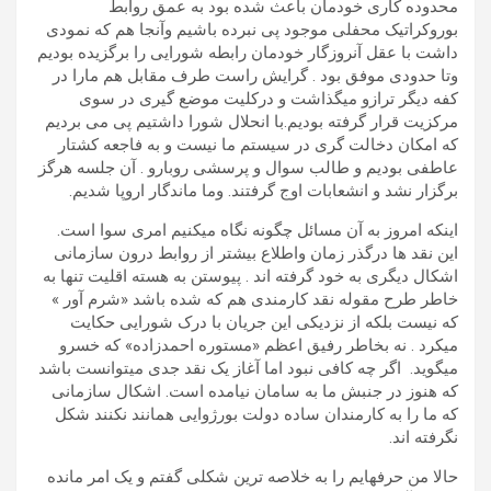
محدوده کاری خودمان باعث شده بود به عمق روابط
بوروکراتیک محفلی موجود پی نبرده باشیم وآنجا هم که نمودی
داشت با عقل آنروزگار خودمان رابطه شورایی را برگزیده بودیم
وتا حدودی موفق بود . گرایش راست طرف مقابل هم مارا در
کفه دیگر ترازو میگذاشت و درکلیت موضع گیری در سوی
مرکزیت قرار گرفته بودیم.با انحلال شورا داشتیم پی می بردیم
که امکان دخالت گری در سیستم ما نیست و به فاجعه کشتار
عاطفی بودیم و طالب سوال و پرسشی روبارو . آن جلسه هرگز
برگزار نشد و انشعابات اوج گرفتند. وما ماندگار اروپا شدیم.
اینکه امروز به آن مسائل چگونه نگاه میکنیم امری سوا است.
این نقد ها درگذر زمان واطلاع بیشتر از روابط درون سازمانی
اشکال دیگری به خود گرفته اند . پیوستن به هسته اقلیت تنها به
خاطر طرح مقوله نقد کارمندی هم که شده باشد «شرم آور »
که نیست بلکه از نزدیکی این جریان با درک شورایی حکایت
میکرد . نه بخاطر رفیق اعظم «مستوره احمدزاده» که خسرو
میگوید. اگر چه کافی نبود اما آغاز یک نقد جدی میتوانست باشد
که هنوز در جنبش ما به سامان نیامده است. اشکال سازمانی
که ما را به کارمندان ساده دولت بورژوایی همانند نکنند شکل
نگرفته اند.
حالا من حرفهایم را به خلاصه ترین شکلی گفتم و یک امر مانده