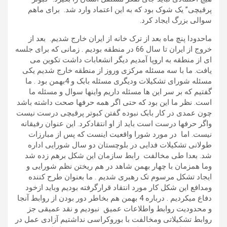
پرقیچی” یک شوک بود که به این اعتماد وارد شد. برای ماهم
سوالی بزرگ ایجاد کرد.
ماحدودا پنچ ماه بعد از ترک خانه از ایران خارج شدیم. بعد از
خروج از ایران تا سال 66 در منطقه بودیم . زمانی که برای جلسه
ای از منطقه به اروپا آمدیم دیگر انشعابات داشت تکوین می
یافت. ما با سه مسئله مرکزی وروز از منطقه خارج شدیم یکی
مسئله شورای تشکیلات ودیگری مسئله بابک و 4بهمن بود . ما
گفتیم که بر سر این ها مسئله داریم واینها سوال و مسئله ما
است. نظر ما این بود که حتی اگر همه حرفها صحت داشته باشد
چون عمدی در کار بابک نبوده گفتن کبوتر پرقیچی درست نیست
واگر حرفها درست است باید از او انتقادکرد. این عنوان رفیقانه
نیست. اما در مورد شورا واقعیت اینست که پس از مبارزات
طولانی تشکیلات فدایی در بلوچستان دو سال شورایی اداره
شد. بعدا طی مخالفت رابط سازمان این شکل برهم زده شد
وما همزمان با چهار بهمن شاهد در هم ریختن نظم شورایی و
ایجاد تشکل مرسوم تک رهبری شدیم . ما بعنوان طرح کننده
ومدافع این شکل کار مورد انتقاد قرارگرفته بودیم وباید ازخود
دفاع میکردیم . درباره 4 بهمن هم بخاطر دور بودن از روابط آنجا
و محدودیت روابط واطلاعات عمیق نبودیم و نقد عمیقی جز
روابط تشکیلاتی ومخالفت با بوروکراسی نداشتیم آزادی عمل در