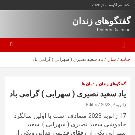
ه
یکشنبه, آگوست 9, 2026
حتوا
روید
گفتگوهای زندان
Prison's Dialogue
خـانـه
سال
یاد سعید نصیری ( سهرابی ) گرامی باد
گفتگوهای زندان
یادمان ها
یاد سعید نصیری ( سهرابی ) گرامی باد
ژانویه 9, 2023
Editor
17 ژانویه 2023 مصادف است با اولین سالگرد
خاموشی سعید نصیری ( سهرابی ). سعید
سهرابی یکی از رفقای قدیمی فدایی ویکی از