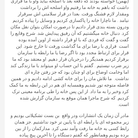
(بهمن) خواسته بودند که دفعه بعد با اسلحه بیاید واو با ما قراری
داشت که باهم به خانه ما رفتیم واو اسلحه اش را برداشت
ومقدار لازم فشنگ ورفت. بعدا در قرار سلامتی اش سرقرار
نیامد . ما ناچارا خانه را پاکسازی کردیم و وسایل را پیاده کردیم
ودرون بسته بندی قرار دادیم تا درصورت امکان بتوان نقل مکان
کرد. دنبال خانه میگشتیم که آن رفیق پیدایش شد. شرح وقایع را
گفت و گفت که فردی که با او قرار داشته از اوین آمده بوده
است قراری با رضا برای ما گذاشت ورفت تا خارج شود. این
قرار برای ارتباط مجدد بود تا اگر رضا یا ما رابطه با سازمان
برقرار کردیم همدیگر را درجریان قرار دهیم. او معتقد بود که ما
زیر ضرب نیستیم . گفتم با این حساب او میتواند با ما زندگی کند
اما وخامت اوضاع برای او چنان بود که جز رفتن چاره ای
نداشت. ما تلاش مان را برای خانه کشی ادامه دادیم و در همین
فاصله متوجه تور شدیم وهمسایه ای هم در این رابطه به ما کمک
کرد وخبر را به ما داد. از این پس خانه را طی برنامه معینی ترک
کردیم. که شرح ماجرا همان موقع به سازمان گزارش شده
است.
مادر آن زمان یک انتشارات ودر واقع بن بست تشکیلاتی بودیم و
زیر مجموعه ای یا رابطه ای با پایین تر خود نداشتیم .جز همان
رابط کسی به خانه ما رفت وآمد نمی کرد. مدارکمان را از بین
برده بودیم وهمانطور که گفتم دستگاه را تا آخرین پیچ پیاده