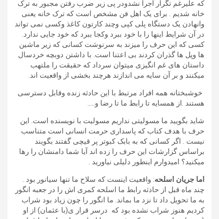
که علیرغم تگرار اجرا نشدودر پی زیر ضرب رفتن مجبور به ترک
خانه شدیم . برای یک اهل فن مشخص است که ترک خانه یعنی
وانهادن یک دستگاه پلی کپی وچند کارتون کاغذ وکسی نمی تواند
در آن شرایط اینها را با خود ببرد وکجا ببرد که خود جایی ندارد.
کسی که این حرف را میزند به سرنوشت کسانی که زیر ماشین
ها وپل ها گذران کردند بی اعتنا است. با داشتن دوبچه خردسال
داستان های غم انگیزی میتوان سرداد که حقیقت را ملتهب
میکنند و بر آن سایه می اندازند هرچند بخشی از واقعیت اند.
خوشبختانه همه افراد مرتبط با این حادثه زنده وقابل دسترسی
هستند .از همسایه تا رابط ما تا رضا و…..
شاید بگویید ما مسولیتی نداریم مسولیت با نویسنده است. این
حرف با هدف کتاب که پاسداری حرمت انسانی است متناسب
نیست . اگر کسانی که به بابک کبوتر پر قیچی گفتند بگویند
براساس گزارشات این حرف را زده اند آیا شما دامنشان را رها
میکنید؟ امیدوارم اینطور دلیلی نیاورید .
اما جریان اسلحه
: واقعیت اینست که سلاح ما تنها سیانور بود .
چند ماه قبل از حادثه رابط ما اسلحه کمری اش را در جعبه انگور
به ما تحویل داد تا نزد ما بماند. ما انگور را چون زیاد بود شراب
کردیم هنوز شراب نشده بود که درسر قرار ی(با عثمان) از او