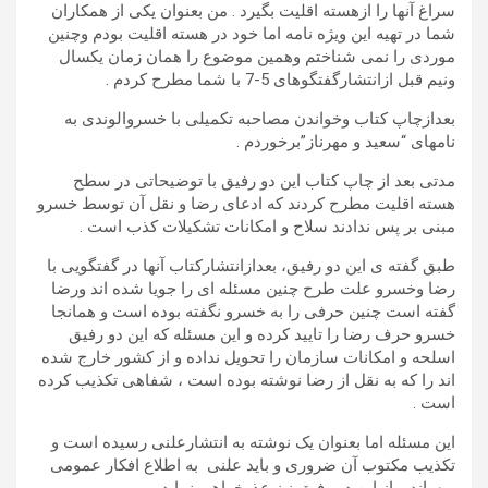
سراغ آنها را ازهسته اقلیت بگیرد . من بعنوان یکی از همکاران
شما در تهیه این ویژه نامه اما خود در هسته اقلیت بودم وچنین
موردی را نمی شناختم وهمین موضوع را همان زمان یکسال
ونیم قبل ازانتشارگفتگوهای 5-7 با شما مطرح کردم .
بعدازچاپ کتاب وخواندن مصاحبه تکمیلی با خسروالوندی به
نامهای “سعید و مهرناز”برخوردم .
مدتی بعد از چاپ کتاب این دو رفیق با توضیحاتی در سطح
هسته اقلیت مطرح کردند که ادعای رضا و نقل آن توسط خسرو
مبنی بر پس ندادند سلاح و امکانات تشکیلات کذب است .
طبق گفته ی این دو رفیق، بعدازانتشارکتاب آنها در گفتگویی با
رضا وخسرو علت طرح چنین مسئله ای را جویا شده اند ورضا
گفته است چنین حرفی را به خسرو نگفته بوده است و همانجا
خسرو حرف رضا را تایید کرده و این مسئله که این دو رفیق
اسلحه و امکانات سازمان را تحویل نداده و از کشور خارج شده
اند را که به نقل از رضا نوشته بوده است ، شفاهی تکذیب کرده
است .
این مسئله اما بعنوان یک نوشته به انتشارعلنی رسیده است و
تکذیب مکتوب آن ضروری و باید علنی به اطلاع افکار عمومی