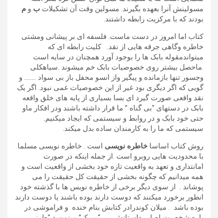
مسولینش آنرا بعهده بگیرند. مسولین وقت آن تشکیلات
ب
و
م
بودند که با مرکزیت رابطه داشتند.
کتاب اما امروز در دست ماست. فلسفه ای بر پیشانی ومشتی
خاطره وگاهی جرقه هایی از نقد. کلیت رابطه ای که
میتواندمقوله بابک ها را بوجود آورد همچنان در سایه است
.ماحصل بیشتر روی خصوصیات بابک خم میشوند .سیاهکلی
وجسور تنها بازمانده و پیگیر واز انسو محفل باز بی سواد …….. و
گویی که اگر دیگری بود غیر از این خصوصیات غمی نبود. اگر یک
نقد واقعی صورت گیرد ای بسا بسیاری از پایه های خلق واقعه
بابک در دستهای “بی گناه ” ما قرار داشته باشند ودر افکار ماو
حتی خود بابک و در روابط و سیستمی که ایجاد میکنیم.
سیستمی که ما را به کارمندان ساده بدل میکند.
روش کتاب اساسا
خاطره نویسی
است . خاطره نویسی مسلما
با محدودیت هایی روبرو است .از جمله اینکه در صورت
امانتداری و تعهد به واقعیت تازه خود بخشی از واقعیت است و
همه میدانیم که چگونه بخشی از حقیقت کل حقیقت را می
پوشاند . از سوی دیگر برخی از خاطره نویس ها با گذشته خود
انطور برخورد میکنند که دوست دارند بوده باشند یا دوست دارند
بوده باشد . میلان کوندرادر کتابش بنام خنده و فراموشی در
باره شخصیت اصلی داستانش “میرک” مینویسد “طرز