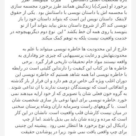
برخورد او (میرک)با زندگیش همانند طرز برخورد مجسمه سازی
با مجسمه اش یا داستان نویسی با داستانش بود . یکی از حقوق
لاینفک داستان نویس این است که بتواند داستان خود را باز
نویسی کند اگر از شروع داستان بدش بیاید بتواند آنرا از نو
بنویسد یا روی همه آن خط بکشد ” این نوع دوم دیگربهیچوجه در
خدمت واقعیت نیست بلکه به توهم کمک میکند.
خارج از این محدودیت ها خاطره نویسی میتواند با علم به
محدودیتهایش و رعایت پرنسیپهایی که چیزی جز وفاداری به
واقعه نیستند مواد خام تحقیقات تاریخی قرار گیرد . برخی
خاطره ها در کتاب این کیفیت را دارنداین کلیتی است در رابطه
با خاطره نویسی اما همه شاهد هستیم که خاطره نویسی این
دوران اغلب ویژه گی خاص تری هم دارد و ان فرار از بار گذشته
و اتفاقاتی است که نویسندگان دوست ندارند با ان تداعی شوند .
به گروه خون فعلی شان یا تصویری که از خود ارایه میدهند نمی
خورد .خاطره نویسی برای اینها نوعی باز سازی شخصیت شان
است . با گروههای راست وسرمایه داران وشاه پرستان سخنی
در میان نیست کارشان قلب واقعیت است. نانشان در این کار
است که مرده و زنده شان باید بی بدیل باشند .اما از چپ
رادیکال این نوع برخورد ها انتظار نمی رود . پیشینه این چنینی
برای چپ واقعی یافت نمی شود .زیرا در پوشاندن حقیقت