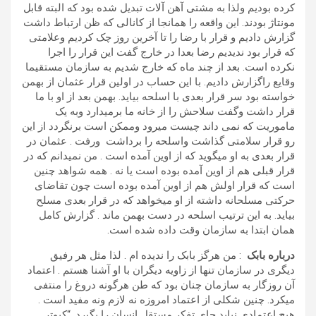
کرده بودیم ولذا به مشتی آهن آلات تبدیل شده بود که البته قابل
مونتاژ بودند. این واقعه را همانجا از کانالی که ظن ارتباط داشت
گزارش دادیم و قرار با رضا را تا آخرین روز چک کردیم وعلامتی
که قرار بود ندیدیم رضا بعدا در خارج گفت این قرار را اجرا
نکرده است. بعد از چند ماه که خارج شدیم به سازمان مستقیما
وقایع راگزارش دادیم. با این حساب در اولین قرار عثمان از بهمن
خواسته بود سر قرار بعدی با اسلحه بیاید. بهمن بعد از او با ما
قرار داشت وگفت سلاحش را از خانه ما برمیدارد وبه یک
ماموریت که نمی داند چیست میرود وممکن است برنگردد از این
رو قرار سلامتی گذاشت واسلحه را برداشت ورفت . عثمان در
قرار بعدی به او میگوید که از اوین آمده است . من نمیدانم که در
قرار قبلی هم از اوین آمده بوده است یا نه . همه شواهد چنین
است که قرار اولش هم از اوین آمده بوده است چون تقاضای
حرکتی مسلحانه داشته از او میخواهد که در قرار بعدی مسلح
بیاید. به این ترتیب اسلحه در دست بهمن ماند . گزارش کامل
همان ابتدا به سازمان وقت داده شده است.
درباره بابک
: من هرگز بابک را ندیده ام . لذا مثل هر رفیق
دیگری در سازمان تنها از زاویه دیگران با او آشنا هستم . اعتماد
آن روزگار به سازمان چنان بود که طن هرگونه دروغ را منتفی
میکرد. چنین شکلی از اعتماد امروزه نه لازم ونه مفید است .
هیچ اعتمادی نباید جای تفکر مستقل انسان را بگیرد. “کبوتر