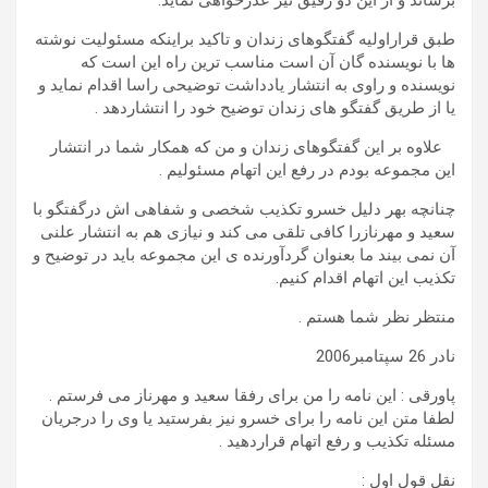
برساند و از این دو رفیق نیز عذرخواهی نماید.
طبق قراراولیه گفتگوهای زندان و تاکید براینکه مسئولیت نوشته
ها با نویسنده گان آن است مناسب ترین راه این است که
نویسنده و راوی به انتشار یادداشت توضیحی راسا اقدام نماید و
یا از طریق گفتگو های زندان توضیح خود را انتشاردهد .
علاوه بر این گفتگوهای زندان و من که همکار شما در انتشار
این مجموعه بودم در رفع این اتهام مسئولیم .
چنانچه بهر دلیل خسرو تکذیب شخصی و شفاهی اش درگفتگو با
سعید و مهرنازرا کافی تلقی می کند و نیازی هم به انتشار علنی
آن نمی بیند ما بعنوان گردآورنده ی این مجموعه باید در توضیح و
تکذیب این اتهام اقدام کنیم.
منتظر نظر شما هستم .
نادر 26 سپتامبر2006
پاورقی : این نامه را من برای رفقا سعید و مهرناز می فرستم .
لطفا متن این نامه را برای خسرو نیز بفرستید یا وی را درجریان
مسئله تکذیب و رفع اتهام قراردهید .
نقل قول اول :