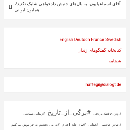
آقای اسماعیلیون، به بال‌های جنبش دادخواهی شلیک نکنید!،
همایون ایوانی
English
Deutsch
France
Swedish
کتابخانه گفتگوهای زندان
شبنامه
haftegi@dialogt.de
#برگی_از_تاریخ
#اوین_حافظه_تاریخی
#زندانی_سیاسی
#عباس_هاشمی
#فدایی
#قیام_علیه_اعدام
#نه_می_بخشیم_نه_فراموش_می‌کنیم