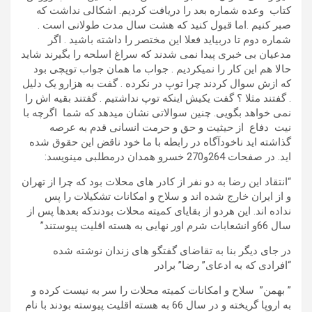
کتاب وعده شماره بعد را دریافت کردیم. اشکالی نداشت که
صبر کنیم .اما قبول کنید که هشت سال مدت طولانی است .
شماره دوم تا دربیاید فعلا این مختصر را داشته باشید . اگر
مدعیان بی خبری پیدا نمی شدند که سراغ اسلحه را بگیرند شاید
حالا هم این کار را نمیکردیم . جواب ما همان جواب توپچی بود
که ازش سوال کردند چرا توپ در نکرده . گفت به هزارو یک دلیل
. گفتند مثلا ؟ گفت یکیش اینکه توپ نداشتیم . گفتند بقیه اش را
نمی خواهد بگویی. چنین سوالاتی نشان میدهد که شما اگرچه با
نیت دفاع از حیثیت و حق و حرمت انسانی قدم به عرصه
گذاشته اید ناخودآگاه در رابطه با ما خود ناقض این حقوق شده
اید. در صفحات 264و270 خسرو همدان درمطلبی مینویسد:
“انتقاد این رضا به دو نفر از کادر های محلات بود که چرا از تهران
و از ایران خارج شده اند و سلاح و امکانات تشکیلات را پس
نداده اند. این هردو از بقایای کمیته محلات بودندکه بعدها پس از
سال 66و انشعابات شرم اور نهایی به هسته اقلیت پیوستند”
در جای دیگر بنا به تقاضای گفتگو های زندان نوشته شده
“افرادی که به ادعای” رضا” برادر
” بهمن” سلاح و امکانات کمیته محلات را سر به نیست کرده و
به اروپا گریخته و در سال 66 به هسته اقلیت پیوسته بودند با نام