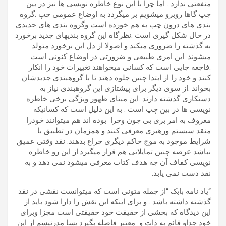
منفعتی ندارد . اما چرا با این نوع خاطره نویسی ها نیز در بین
چپ گاها روبرو میشویم بر میگردد به اوضاع عمومی چپ .گروه
بندی های درون چپ به هم خورده است وگروه بندی های جدیدی
در حال شکل گیری است .نظرگاه این گروه بندیهای جدید برخورد
به گذشته را ضروری میکند و اصولا از دل این برخورد متولد
میشوند .این امری طبیعی و ضرورتی در اوضاع کنونی است
.فاجعه جایی است که کسانی میخواهند تغییرات خود را انکار
کنند و خود را از ابتدا چنین جلوه دهند تا با گروهبندی جدیدشان
بخواند .از سوی دیگر برای پیشتازی این گروهبندی نیاز به
دستکاری گذشته دارند .این مبنای ظهور ویژگی برخی خاطره
نویسی ها در بین چپ است . به این دلیل است که کسانیکه
معروف به امر بری بی چون وچرا بوده اند هم میتوانند خودرا
منقد سیستم ورهبری معرفی کنند و همزمان در تطبیق با
شرایط موجود به موج حاکم دیگری چراغ بدهند. نقد وقتی عمیق
نباشد عرصه چنین تمایلاتی هم قرار میگیرد.از این رو خاطره
نویسی کفاف آن چه هدف کتاب معرفی میشود نمی دهد و به
نقد دست نمی یابد.
“یاد نامه بابک “از جمله متونی است که میتوانست نقشی در نقد
گذشته داشته باشد . و برای اینکه این نقش را دارا شود باید از
این دیدگاه که بخشی از حقیقت خود حقیقتی است مجزا وبرای
خود جداو قائم به ذات و معتبر فاصله بگیرد پسا مدرنیسم از این