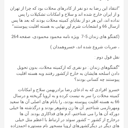
“انتقاد این رضا به دو نفر از کادرهای محلات بود که چرا از تهران
و از ایران خارج شده اند و سلاح و امکانات تشکیلات را پس
نداده اند، این هر دو از بقایای کمیته محلات بودند که بعد ها پس
ازسال 66 و انشعابات شرم آور نهایی به هسته اقلیت پیوستند”
(کفتگو های زندان 5-7 ویژه نامه محمود محمودی، صفحه 264
، ضربات شروع شده اند، خسروهمدان )
نقل قول دوم :
“گفتگوهای زندان : دو نفری که ازکمیته محلات، بدون تحویل
دادن اسلحه هایشان به خارج ازکشور رفتند وبه هسته اقلیت
پیوستند چه کسانی بودند؟
خسرو: افرادی که به ادعای رضا برادربهمن سلاح و امکانات
کمیته محلات را سر به نیست کرده و به اروپا گریخته و درسال
66 به هسته اقلیت پیوسته بودند، را بانام های اصلی آن ها سعید
ومهرنازمی شناختم .آن ها زن وشوهر بودند و درگذشته ها خیلی
دورکه آن ها را می شناختم، آدم های فداکاری بودند. آن ها
درخارج از کشور – کشور سوئد در ارتباط با اعظم مثل خیلی
های دیگر در دیگرکشورهای اروپا مسحور نام مستوره احمدزاده