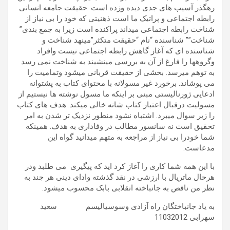
رهگذر آسیب های جدی دیده وزده است .حقیقت جامعه انسانی
رابطه اجتماعی و پراتیک ما است ذهنیتی که خود را بی نیاز از
شناخت رابطه اجتماعی میداند پراکنده است زیرا به جمع بندی”
شناخت”” شناسنده “نام “حقیقت متکثر”مینهد شناخت و
شناسنده ای که آغاز گاهش رابطه اجتماعی نیست وافراد
وگروهها را فارغ از آن به بررسی مینشیند به شناخت نمی رسد
به توهم میرسد. بخشی از حقیقت قربانی میشود وتمامیت را
می پوشاند. برخورد غیر مسولانه با محتوای کتاب به پشتوانه
ادعایی ژورنالیستی مبنی بر اینکه ما مسول نوشته ها نیستیم از
مسولیت درقبال اعتبار کتاب شانه خالی میکند. هدف های کتاب
را زیر سوال میبرد. اشتباه نشود منطور نزدیک تر شدن به امر
تحقیق است نه سانسور مطالب در وفاداری به هدف. همینکه
شما خودرا بی نیاز از مراجعه به متهم میدانید گواه این
مدعاست.
با این همه شما کاری را آغاز کرد اید که پیگیری می طلبد ودر
هرحال ماتریال با ارزشی در نقد گذشته وادای دینی هر چند به
نظر من ناقص به جانباخته انقلابی بابک محسوب میشود.
به یاد جانباختگان راه آزادی وسوسیالیسم سعید
سهرابی 11032012