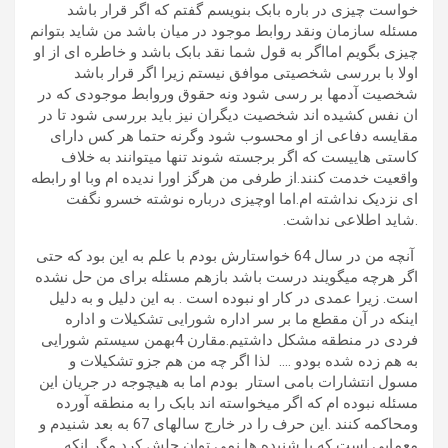
خواست چیزی در باره بابک بنویسم گفتم که اگر قرار باشد
مسئله سازمان ونقد روابط موجود در میان باشد من شاید بتوانم
چیزی بگویم امااگر به قول شما نقد بابک باشد و خاطره ای از او
اولا با بررسی شخصیتی موافق نیستم زیرا اگر قرار باشد
شخصیت آدمها بر رسی شود ونه حقوق وروابط موجودی که در
ان نفس کشیده اند شخصیت دیگران نیز باید بررسی شود تا در
مقایسه دفاعی از او محسوب شود وگرنه حتما هر کس دارای
کاستی هاییست که اگر برجسته شوند تنها میتوانند به خلاف
واقعیت خدمت کنند.از طرفی من هرگز اورا ندیده ام وبا او رابطه
ای نزدیک نداشته ام.اما اوچیزی درباره نوشته خسرو نگفت
.شاید اطلاعی نداشت.
آنچه من در سال 64 خواستارش بودم با علم به این بود که حتی
اگر هرچه میگویند درست باشد بازهم مسئله برای من حل نشده
است. زیرا عمدی در کار او نبوده است . به این دلیل و به دلیل
اینکه در آن مقطع ما بر سر اداره شورایی تشکیلات و اداره
فردی در منطقه مشکل داشتیم.مقارن 4بهمن سیستم شورایی
به هم زده شده بودو …. لذا اگر چه من هم جزو تشکیلات و
مسول انتشارات بامی استار بودم اما به هیچوجه در جریان این
مسئله نبوده ام که اگر میخواسته اند بابک را به منطقه آورده
ومحاکمه کنند .این حرف را در خارج سالهای 67 به بعد شنیدم و
معمایی است که با شنیده ها نمی توان حلش کرد مگر انکه