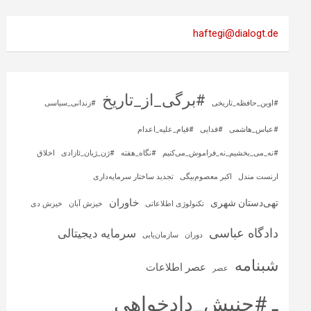
haftegi@dialogt.de
#برگی_از_تاریخ
#اوین_حافظه_تاریخی
#زندانی_سیاسی
#عباس_هاشمی
#فدایی
#قیام_علیه_اعدام
#نه_می_بخشیم_نه_فراموش_می‌کنیم
#نگاه_هفته
#ژن_ژیان_ئازادی
اخلاق
ارنست مندل
اکبر معصوم‌بیگی
تجدید ساختار سرمایه‌داری
خاوران
تهی‌دستان شهری
تکنولوژی اطلاعاتی
خیزش آبان
خیزش دی
دادگاه عباسی
سرمایه‌ دیجیتالی
دوران
سازمان‌یابی
شبنامه
عصر اطلاعات
عصر
ـ #جنبش_دادخواهی