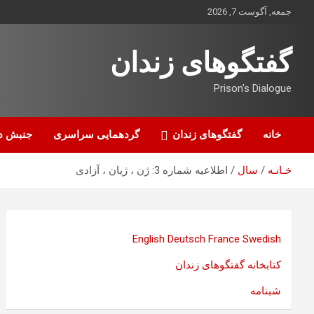
ه
جمعه, آگوست 7, 2026
حتوا
روید
گفتگوهای زندان
Prison's Dialogue
خانه
گفتگوهای زندان
گردهمایی سراسری
جنبش د
خـانـه
سال
اطلاعیه شماره 3: ژن ، ژیان ، آزادی
English
Deutsch
France
Swedish
کتابخانه گفتگوهای زندان
شبنامه