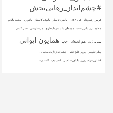
#چشم‌انداز_رهایی‌بخش
فریبرز رئیس‌دانا
قیام 1357
مانفرد فاسلر
مانوئل کاستلز
ماهواره‌
محمد مالجو
مقاومت_زندگی_است
موج‌های بلند سرمایه‌داری
مژده ارسی
نسل کشی
همایون ایوانی
هم اندیشی چپ
نشریه آرش
ویلم فلوسر
پرویز قلیچ‌خانی
چشم‌انداز تاریخی‌ـ‌جهانی
کشتار_سراسری_زندانیان_سیاسی
کندراتیف
گاه-دوره