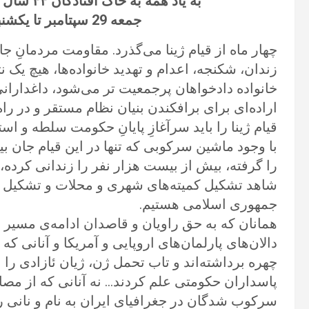
به یاد همه به خاک افتادگان ۴۴ سال مقاومت در برابر جمهوری اسلامی
جمعه 29 سپتامبر تا یکشنبه اول اکتبر 2023 برلین
چهار ماه از قیام ژینا می‌گذرد. مقاومت مردمانِ 
زندان، شکنجه، اعدام و تهدید خانواده‌ها، هیچ یک 
خانواده دادخواهان پر‌جمعیت‌ تر می‌شود، داغداران
اراده‌ای برای برافکندن بنیان نظام مستقر و در راه 
قیام ژینا را باید سرآغازِ پایانِ حکومت سلطه و اس
را گرفته، بیش از بیست هزار نفر را زندانی کرده، 
شاهد تشکیل کمیته‌های شهری و محلات و تشکیل اع
جمهوری اسلامی هستیم.
همانان که به حق راویان و قاصدان ادامه‌ی مسیر ر
دالان‌های پارلمان‌های اروپایی و آمریکا و آنانی که ح
چهره برداشته‌اند ‌و تاب تحمل ژن، ژیان ئازادی را 
پاسداران حکومتی علم کردند… نه آنانی که از مصا
سرکوب شدگان در جغرافیای ایران به نام و نانی رس