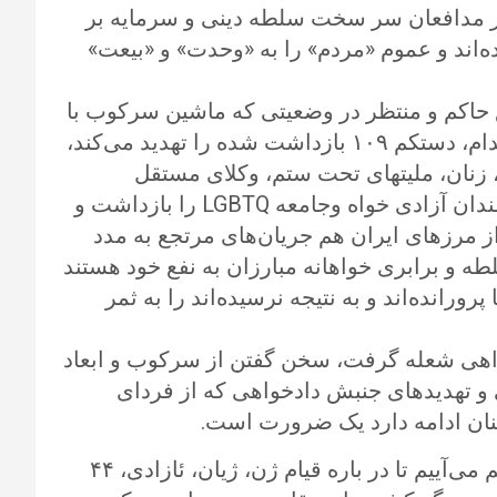
هاجران و در کنار مدافعان سر سخت سلطه دینی و سرمایه بر
ده‌اند و عموم «مردم» را به «وحدت» و «بیعت»
ع حاکم و منتظر در وضعیتی که ماشین سرکوب با
خشونت بیشتر پیش می‌رود و خطر صدور حکم اعدام، دستکم ۱۰۹ بازداشت شده را تهدید می‌کند،
 زنان، ملیتهای تحت ستم، وکلای مستقل
شرافتمند، پزشکان و معلمان و نویسندگان و هنرمندان آزادی خواه وجامعه LGBTQ را بازداشت و
 از مرزهای ایران هم جریان‌های مرتجع به مدد
ه و برابری خواهانه مبارزان به نفع خود هستند
رورانده‌اند و به نتیجه نرسیده‌اند را به ثمر
واهی شعله گرفت، سخن گفتن از سرکوب و ابعاد
 و تهدیدهای جنبش دادخواهی که از فردای
ما در ۲۹ سپتامبر تا یکم اکتبر ۲۰۲۳ در برلین گردهم می‌آییم تا در باره قیام ژن، ژیان، ئازادی، ۴۴