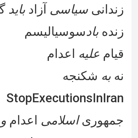
زندانی
سیاسی
آزاد
باید
گر
زنده
باد
سوسیالیسم
قیام
علیه
اعدام
نه
به
شکنجه
StopExecutionsInIran
جمهوری
اسلامی
اعدام
و
ش