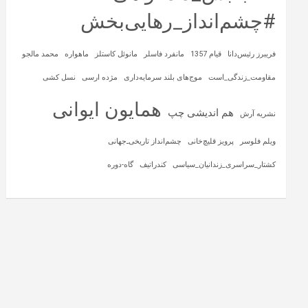
#چشم‌انداز_رهایی‌بخش
فریبرز رئیس‌دانا
قیام 1357
مانفرد فاسلر
مانوئل کاستلز
ماهواره‌
محمد مالجو
مقاومت_زندگی_است
موج‌های بلند سرمایه‌داری
مژده ارسی
نسل کشی
همایون ایوانی
هم اندیشی چپ
نشریه آرش
ویلم فلوسر
پرویز قلیچ‌خانی
چشم‌انداز تاریخی‌ـ‌جهانی
کشتار_سراسری_زندانیان_سیاسی
کندراتیف
گاه-دوره