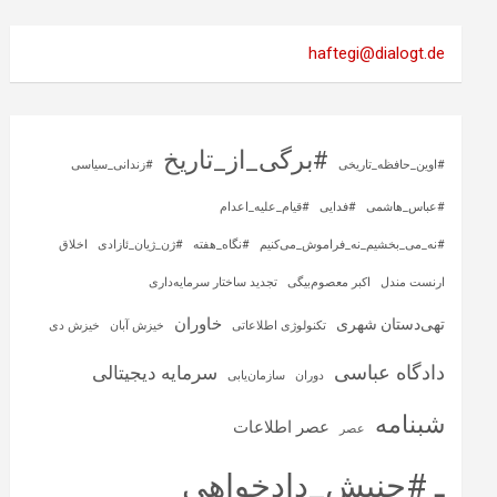
haftegi@dialogt.de
#برگی_از_تاریخ
#اوین_حافظه_تاریخی
#زندانی_سیاسی
#عباس_هاشمی
#فدایی
#قیام_علیه_اعدام
#نه_می_بخشیم_نه_فراموش_می‌کنیم
#نگاه_هفته
#ژن_ژیان_ئازادی
اخلاق
ارنست مندل
اکبر معصوم‌بیگی
تجدید ساختار سرمایه‌داری
خاوران
تهی‌دستان شهری
تکنولوژی اطلاعاتی
خیزش آبان
خیزش دی
دادگاه عباسی
سرمایه‌ دیجیتالی
دوران
سازمان‌یابی
شبنامه
عصر اطلاعات
عصر
ـ #جنبش_دادخواهی