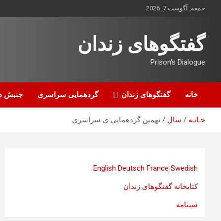
ه
جمعه, آگوست 7, 2026
حتوا
روید
گفتگوهای زندان
Prison's Dialogue
خانه
گفتگوهای زندان
گردهمایی سراسری
جنبش د
خـانـه
سال
نهمین گردهمایی ی سراسری
English
Deutsch
France
Swedish
کتابخانه گفتگوهای زندان
شبنامه